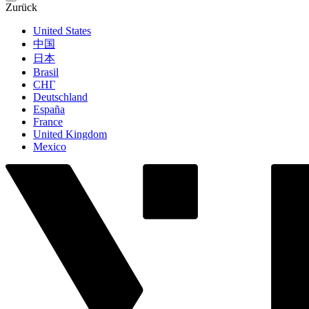
Zurück
United States
中国
日本
Brasil
СНГ
Deutschland
España
France
United Kingdom
Mexico