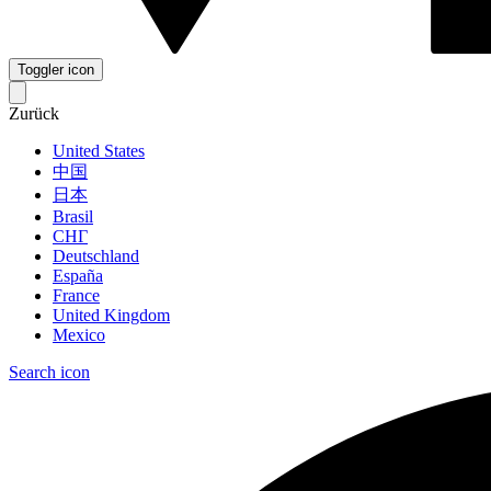
Toggler icon
Zurück
United States
中国
日本
Brasil
СНГ
Deutschland
España
France
United Kingdom
Mexico
Search icon