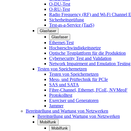
O-DU-Test
O-RU-Test
Radio Frequency (RF) and Wi-Fi Channel E
Sicherheitsprüfung
Test-as-a-Service (TaaS)
Glasfaser
Glasfaser
Ethernet-Test
Hochgeschwindigkeitsnetze
Optische Testplattform für die Produktion
Cybersecurity Test and Validation
Network Impairment and Emulation Testing
Testen von Speichernetzen
Testen von Speichernetzen
Mess- und Prüftechnik für PCIe
SAS und SATA
Fibre-Channel, Ethernet, FCoE, NVMeoF
Protokolltest
Exerciser und Generatoren
Jammer
Bereitstellung und Wartung von Netzwerken
Bereitstellung und Wartung von Netzwerken
Mobilfunk
Mobilfunk