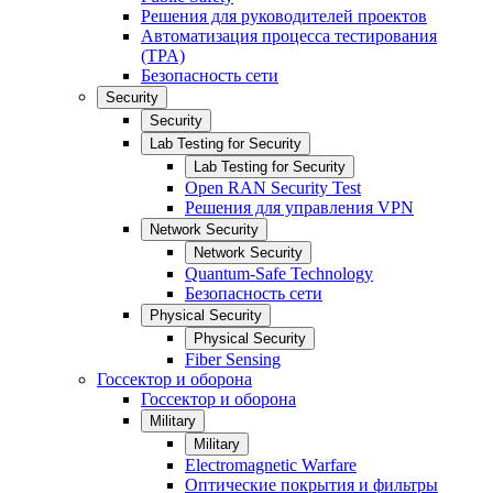
Решения для руководителей проектов
Автоматизация процесса тестирования
(TPA)
Безопасность сети
Security
Security
Lab Testing for Security
Lab Testing for Security
Open RAN Security Test
Решения для управления VPN
Network Security
Network Security
Quantum-Safe Technology
Безопасность сети
Physical Security
Physical Security
Fiber Sensing
Госсектор и оборона
Госсектор и оборона
Military
Military
Electromagnetic Warfare
Оптические покрытия и фильтры