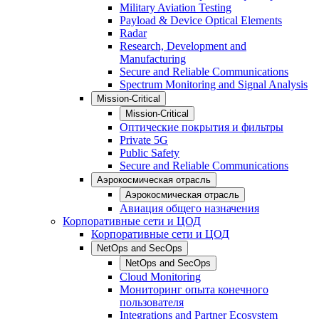
Military Aviation Testing
Payload & Device Optical Elements
Radar
Research, Development and
Manufacturing
Secure and Reliable Communications
Spectrum Monitoring and Signal Analysis
Mission-Critical
Mission-Critical
Оптические покрытия и фильтры
Private 5G
Public Safety
Secure and Reliable Communications
Аэрокосмическая отрасль
Аэрокосмическая отрасль
Авиация общего назначения
Корпоративные сети и ЦОД
Корпоративные сети и ЦОД
NetOps and SecOps
NetOps and SecOps
Cloud Monitoring
Мониторинг опыта конечного
пользователя
Integrations and Partner Ecosystem