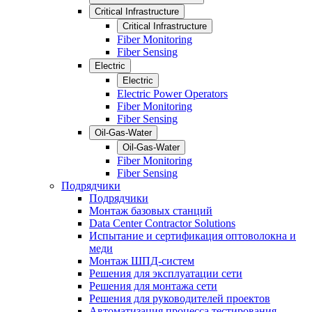
Critical Infrastructure
Critical Infrastructure
Fiber Monitoring
Fiber Sensing
Electric
Electric
Electric Power Operators
Fiber Monitoring
Fiber Sensing
Oil-Gas-Water
Oil-Gas-Water
Fiber Monitoring
Fiber Sensing
Подрядчики
Подрядчики
Монтаж базовых станций
Data Center Contractor Solutions
Испытание и сертификация оптоволокна и
меди
Монтаж ШПД-систем
Решения для эксплуатации сети
Решения для монтажа сети
Решения для руководителей проектов
Автоматизация процесса тестирования