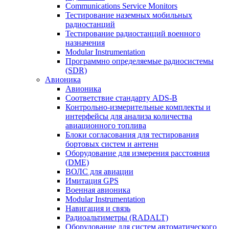
Communications Service Monitors
Тестирование наземных мобильных
радиостанций
Тестирование радиостанций военного
назначения
Modular Instrumentation
Программно определяемые радиосистемы
(SDR)
Авионика
Авионика
Соответствие стандарту ADS-B
Контрольно-измерительные комплекты и
интерфейсы для анализа количества
авиационного топлива
Блоки согласования для тестирования
бортовых систем и антенн
Оборудование для измерения расстояния
(DME)
ВОЛС для авиации
Имитация GPS
Военная авионика
Modular Instrumentation
Навигация и связь
Радиоальтиметры (RADALT)
Оборудование для систем автоматического