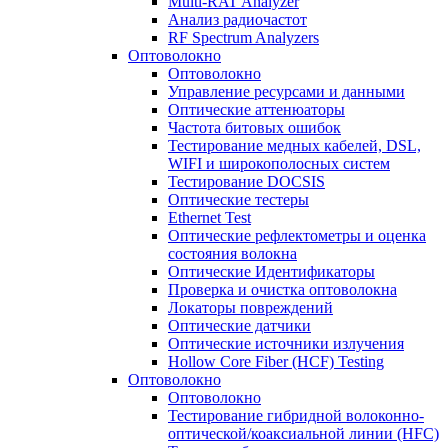
Multi-RAT Analyzer
Анализ радиочастот
RF Spectrum Analyzers
Оптоволокно
Оптоволокно
Управление ресурсами и данными
Оптические aттенюаторы
Частота битовых ошибок
Тестирование медных кабелей, DSL,
WIFI и широкополосных систем
Тестирование DOCSIS
Оптические тестеры
Ethernet Test
Оптические рефлектометры и оценка
состояния волокна
Оптические Идентификаторы
Проверка и очистка оптоволокна
Локаторы повреждений
Оптические датчики
Оптические источники излучения
Hollow Core Fiber (HCF) Testing
Оптоволокно
Оптоволокно
Тестирование гибридной волоконно-
оптической/коаксиальной линии (HFC)