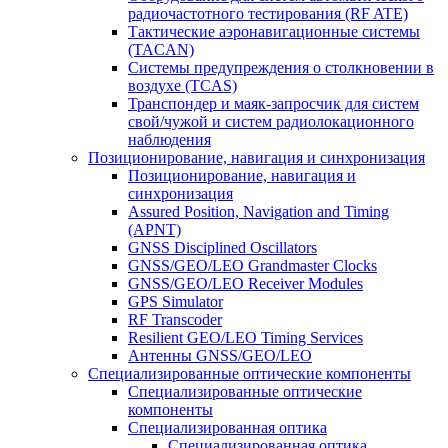
радиочастотного тестирования (RF ATE)
Тактические аэронавигационные системы
(TACAN)
Системы предупреждения о столкновении в
воздухе (TCAS)
Транспондер и маяк-запросчик для систем
свой/чужой и систем радиолокационного
наблюдения
Позиционирование, навигация и синхронизация
Позиционирование, навигация и
синхронизация
Assured Position, Navigation and Timing
(APNT)
GNSS Disciplined Oscillators
GNSS/GEO/LEO Grandmaster Clocks
GNSS/GEO/LEO Receiver Modules
GPS Simulator
RF Transcoder
Resilient GEO/LEO Timing Services
Антенны GNSS/GEO/LEO
Специализированные оптические компоненты
Специализированные оптические
компоненты
Специализированная оптика
Специализированная оптика