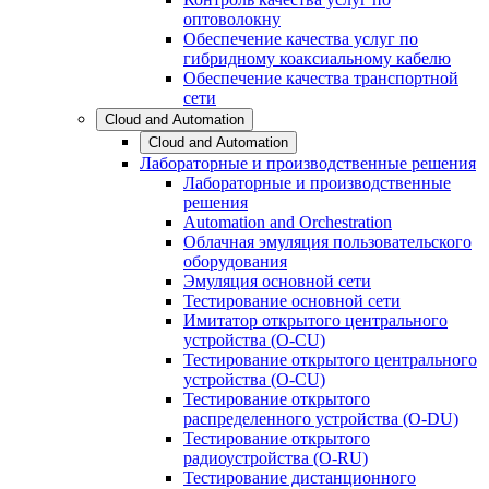
оптоволокну
Обеспечение качества услуг по
гибридному коаксиальному кабелю
Обеспечение качества транспортной
сети
Cloud and Automation
Cloud and Automation
Лабораторные и производственные решения
Лабораторные и производственные
решения
Automation and Orchestration
Облачная эмуляция пользовательского
оборудования
Эмуляция основной сети
Тестирование основной сети
Имитатор открытого центрального
устройства (O-CU)
Тестирование открытого центрального
устройства (O-CU)
Тестирование открытого
распределенного устройства (O-DU)
Тестирование открытого
радиоустройства (O-RU)
Тестирование дистанционного