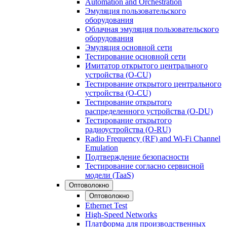
Automation and Orchestration
Эмуляция пользовательского
оборудования
Облачная эмуляция пользовательского
оборудования
Эмуляция основной сети
Тестирование основной сети
Имитатор открытого центрального
устройства (O-CU)
Тестирование открытого центрального
устройства (O-CU)
Тестирование открытого
распределенного устройства (O-DU)
Тестирование открытого
радиоустройства (O-RU)
Radio Frequency (RF) and Wi-Fi Channel
Emulation
Подтверждение безопасности
Тестирование согласно сервисной
модели (TaaS)
Оптоволокно
Оптоволокно
Ethernet Test
High-Speed Networks
Платформа для производственных