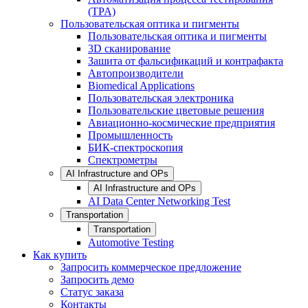
(TPA)
Пользовательская оптика и пигменты
Пользовательская оптика и пигменты
3D сканирование
Зашита от фальсификаций и контрафакта
Автопроизводители
Biomedical Applications
Пользовательская электроника
Пользовательские цветовые решения
Авиационно-космические предприятия
Промышленность
БИК-спектроскопия
Спектрометры
AI Infrastructure and OPs
AI Infrastructure and OPs
AI Data Center Networking Test
Transportation
Transportation
Automotive Testing
Как купить
Запросить коммерческое предложение
Запросить демо
Статус заказа
Контакты