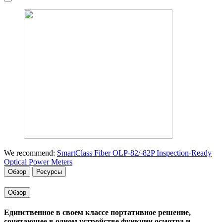
We recommend:
SmartClass Fiber OLP-82/-82P Inspection-Ready
Optical Power Meters
Обзор
Ресурсы
Обзор
Единственное в своем классе портативное решение,
сочетающее в одном устройстве функции осмотра и