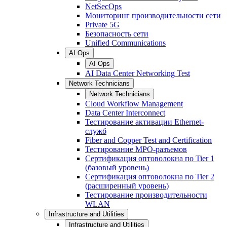
NetSecOps
Мониторинг производительности сети
Private 5G
Безопасность сети
Unified Communications
AI Ops
AI Ops
AI Data Center Networking Test
Network Technicians
Network Technicians
Cloud Workflow Management
Data Center Interconnect
Тестирование активации Ethernet-
служб
Fiber and Copper Test and Certification
Тестирование МРО-разъемов
Сертификация оптоволокна по Tier 1
(базовый уровень)
Сертификация оптоволокна по Tier 2
(расширенный уровень)
Тестирование производительности
WLAN
Infrastructure and Utilities
Infrastructure and Utilities