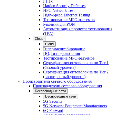
FTTx
Harden Security Defenses
HFC Network Test
High-Speed Ethernet Testing
Тестирование МРО-разъемов
Решения для PON
Автоматизация процесса тестирования
(TPA)
Cloud
Cloud
Гипермасштабирование
ЦОД и подключения
Тестирование МРО-разъемов
Сертификация оптоволокна по Tier 1
(базовый уровень)
Сертификация оптоволокна по Tier 2
(расширенный уровень)
Производители сетевого оборудования
Производители сетевого оборудования
Беспроводные сети
Беспроводные сети
5G Security
5G Network Equipment Manufacturers
6G Forward