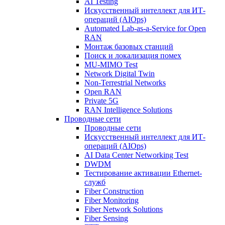
AI Testing
Искусственный интеллект для ИТ-
операций (AIOps)
Automated Lab-as-a-Service for Open
RAN
Монтаж базовых станций
Поиск и локализация помех
MU-MIMO Test
Network Digital Twin
Non-Terrestrial Networks
Open RAN
Private 5G
RAN Intelligence Solutions
Проводные сети
Проводные сети
Искусственный интеллект для ИТ-
операций (AIOps)
AI Data Center Networking Test
DWDM
Тестирование активации Ethernet-
служб
Fiber Construction
Fiber Monitoring
Fiber Network Solutions
Fiber Sensing