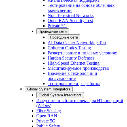
Аналитическая поддержка
Тестирование на основе облачных
вычислений
Non-Terrestrial Networks
Open RAN Security Test
Private 5G
Проводные сети
Проводные сети
AI Data Center Networking Test
Coherent Optics Testing
Развертывание в полевых условиях
Harden Security Defenses
High-Speed Ethernet Testing
Масштабируемое производство
Введение в технологии и
обслуживание
Тестирование и разработка
Global System Integrators
Global System Integrators
Искусственный интеллект для ИТ-операций
(AIOps)
Fiber Sensing
Open RAN
Private 5G
Public Safety