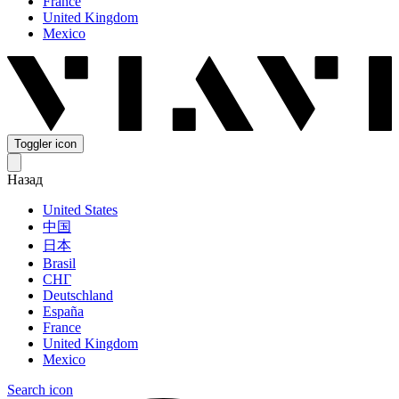
France
United Kingdom
Mexico
Toggler icon
Назад
United States
中国
日本
Brasil
СНГ
Deutschland
España
France
United Kingdom
Mexico
Search icon