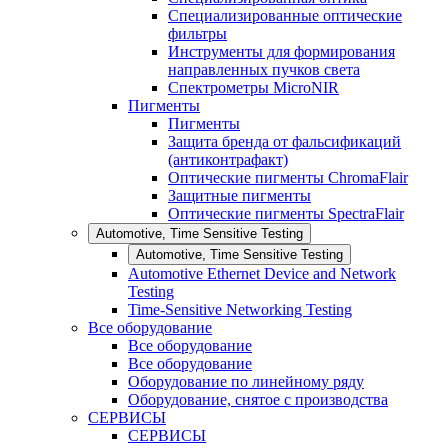
Специализированные оптические
фильтры
Инструменты для формирования
направленных пучков света
Спектрометры MicroNIR
Пигменты
Пигменты
Защита бренда от фальсификаций
(антиконтрафакт)
Оптические пигменты ChromaFlair
Защитные пигменты
Оптические пигменты SpectraFlair
Automotive, Time Sensitive Testing
Automotive, Time Sensitive Testing
Automotive Ethernet Device and Network
Testing
Time-Sensitive Networking Testing
Все оборудование
Все оборудование
Все оборудование
Оборудование по линейному ряду
Оборудование, снятое с производства
СЕРВИСЫ
СЕРВИСЫ