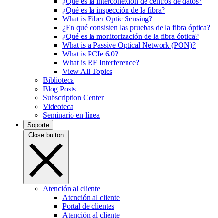
¿Qué es la interconexión de centros de datos?
¿Qué es la inspección de la fibra?
What is Fiber Optic Sensing?
¿En qué consisten las pruebas de la fibra óptica?
¿Qué es la monitorización de la fibra óptica?
What is a Passive Optical Network (PON)?
What is PCIe 6.0?
What is RF Interference?
View All Topics
Biblioteca
Blog Posts
Subscription Center
Videoteca
Seminario en línea
Soporte
Close button
Atención al cliente
Atención al cliente
Portal de clientes
Atención al cliente