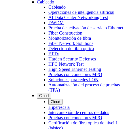
Cableado
Cableado
Operaciones de inteligencia artificial
AI Data Center Networking Test
DWDM
Prueba de activación de servicio Ethernet
Fiber Construction
Monitorización de fibra
Fiber Network Solutions
Detección de fibra óptica
FTTx
Harden Security Defenses
HFC Network Test
High-Speed Ethernet Testing
Pruebas con conectores MPO
Soluciones para redes PON
Automatización del proceso de pruebas
(TPA)
Cloud
Cloud
Hiperescala
Interconexión de centros de datos
Pruebas con conectores MPO
Certificación de fibra óptica de nivel 1
(básico)