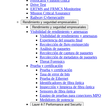
Ferrocarril y misión crítica
Drive Test
ERTMS and FRMCS Monitoring
Mission Critical Assurance
Railway Cybersecurity
Rendimiento y seguridad empresariales
Rendimiento y seguridad empresariales
Visibilidad de rendimiento y amenazas
Visibilidad de rendimiento y amenazas
Experiencia del usuario final
Recolección de flujo enriquecido
Análisis de paquetes
Recolección de captura de paquetes
Recolección de metadatos de paquetes
Threat Forensics
Prueba y certificación
Prueba y certificación
Tasa de error de bits
Prueba de Ethernet
Identificadores de fibra óptica
Inspección y limpieza de fibra óptica
Sensores de fibra óptica
Equipo de pruebas para conectores MPO
Medidores de potencia
Layer 4-7 Performance and Security