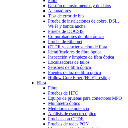
Fibra
Gestión de instrumentos y de datos
Atenuadores
Tasa de error de bits
Prueba de instalaciones de cobre, DSL,
Wi-Fi y banda ancha
Prueba de DOCSIS
Comprobadores de fibra óptica
Prueba de Ethernet
OTDR y caracterización de fibra
Identificadores de fibra óptica
Inspección y limpieza de fibra óptica
Localizadores de fallos
Sensores de fibra óptica
Fuentes de luz de fibra óptica
Hollow Core Fiber (HCF) Testing
Fibra
Fibra
Pruebas de HFC
Equipo de pruebas para conectores MPO
Multímetro óptico
Medidores de potencia
Análisis de espectro óptico
Pruebas con OTDR
Pruebas de redes PON