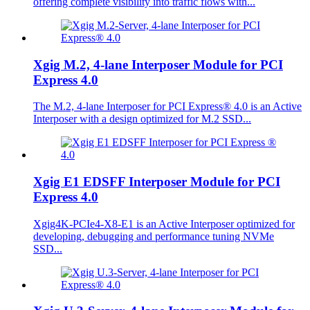
offering complete visibility into traffic flows with...
Xgig M.2, 4-lane Interposer Module for PCI
Express 4.0
The M.2, 4-lane Interposer for PCI Express® 4.0 is an Active
Interposer with a design optimized for M.2 SSD...
Xgig E1 EDSFF Interposer Module for PCI
Express 4.0
Xgig4K-PCIe4-X8-E1 is an Active Interposer optimized for
developing, debugging and performance tuning NVMe
SSD...