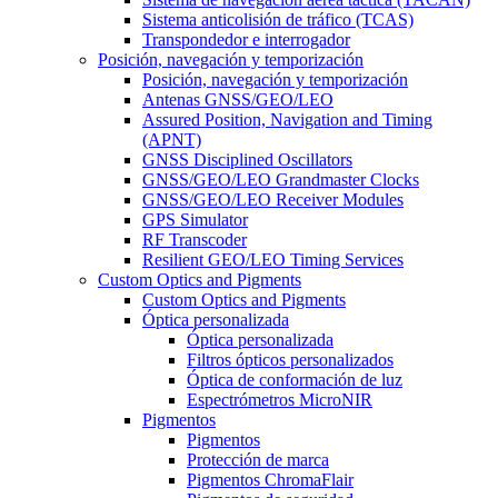
Sistema anticolisión de tráfico (TCAS)
Transpondedor e interrogador
Posición, navegación y temporización
Posición, navegación y temporización
Antenas GNSS/GEO/LEO
Assured Position, Navigation and Timing
(APNT)
GNSS Disciplined Oscillators
GNSS/GEO/LEO Grandmaster Clocks
GNSS/GEO/LEO Receiver Modules
GPS Simulator
RF Transcoder
Resilient GEO/LEO Timing Services
Custom Optics and Pigments
Custom Optics and Pigments
Óptica personalizada
Óptica personalizada
Filtros ópticos personalizados
Óptica de conformación de luz
Espectrómetros MicroNIR
Pigmentos
Pigmentos
Protección de marca
Pigmentos ChromaFlair