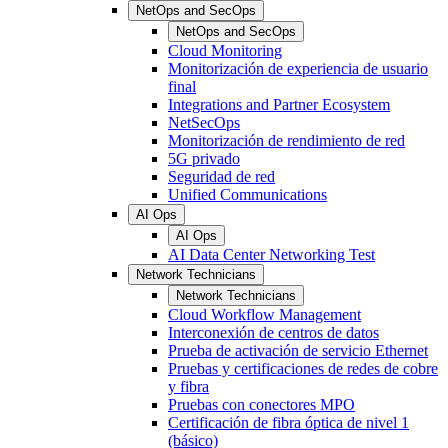
NetOps and SecOps
NetOps and SecOps
Cloud Monitoring
Monitorización de experiencia de usuario
final
Integrations and Partner Ecosystem
NetSecOps
Monitorización de rendimiento de red
5G privado
Seguridad de red
Unified Communications
AI Ops
AI Ops
AI Data Center Networking Test
Network Technicians
Network Technicians
Cloud Workflow Management
Interconexión de centros de datos
Prueba de activación de servicio Ethernet
Pruebas y certificaciones de redes de cobre
y fibra
Pruebas con conectores MPO
Certificación de fibra óptica de nivel 1
(básico)