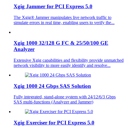
Xgig Jammer for PCI Express 5.0
The Xgig® Jammer manipulates live network traffic to
simulate errors in real time, enabling users to verify the...
Xgig 1000 32/128 G FC & 25/50/100 GE
Analyzer
Extensive Xgig capabilities and flexibility provide unmatched
network visibility to more easily identify and resolve...
Xgig 1000 24 Gbps SAS Solution
Fully integrated, stand-alone system with 24/12/6/3 Gbps
SAS multi-functions (Analyzer and Jammer)
Xgig Exerciser for PCI Express 5.0