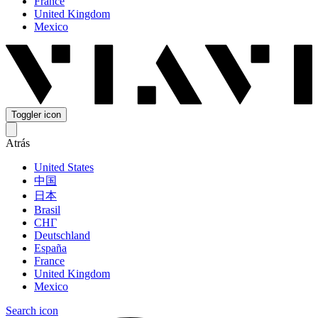
France
United Kingdom
Mexico
Toggler icon
Atrás
United States
中国
日本
Brasil
СНГ
Deutschland
España
France
United Kingdom
Mexico
Search icon