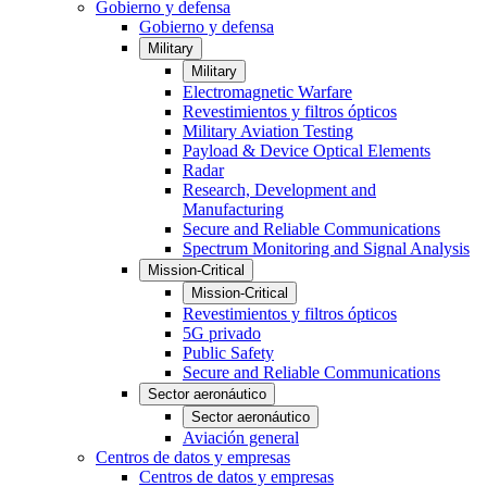
Gobierno y defensa
Gobierno y defensa
Military
Military
Electromagnetic Warfare
Revestimientos y filtros ópticos
Military Aviation Testing
Payload & Device Optical Elements
Radar
Research, Development and
Manufacturing
Secure and Reliable Communications
Spectrum Monitoring and Signal Analysis
Mission-Critical
Mission-Critical
Revestimientos y filtros ópticos
5G privado
Public Safety
Secure and Reliable Communications
Sector aeronáutico
Sector aeronáutico
Aviación general
Centros de datos y empresas
Centros de datos y empresas