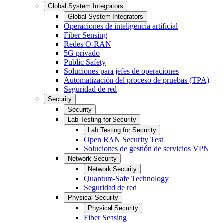
Global System Integrators
Global System Integrators
Operaciones de inteligencia artificial
Fiber Sensing
Redes O-RAN
5G privado
Public Safety
Soluciones para jefes de operaciones
Automatización del proceso de pruebas (TPA)
Seguridad de red
Security
Security
Lab Testing for Security
Lab Testing for Security
Open RAN Security Test
Soluciones de gestión de servicios VPN
Network Security
Network Security
Quantum-Safe Technology
Seguridad de red
Physical Security
Physical Security
Fiber Sensing