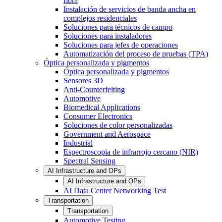
fibra
Instalación de servicios de banda ancha en
complejos residenciales
Soluciones para técnicos de campo
Soluciones para instaladores
Soluciones para jefes de operaciones
Automatización del proceso de pruebas (TPA)
Óptica personalizada y pigmentos
Óptica personalizada y pigmentos
Sensores 3D
Anti-Counterfeiting
Automotive
Biomedical Applications
Consumer Electronics
Soluciones de color personalizadas
Government and Aerospace
Industrial
Espectroscopia de infrarrojo cercano (NIR)
Spectral Sensing
AI Infrastructure and OPs
AI Infrastructure and OPs
AI Data Center Networking Test
Transportation
Transportation
Automotive Testing