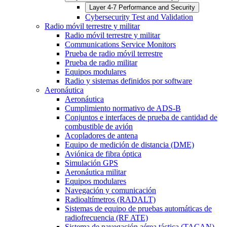
Layer 4-7 Performance and Security
Cybersecurity Test and Validation
Radio móvil terrestre y militar
Radio móvil terrestre y militar
Communications Service Monitors
Prueba de radio móvil terrestre
Prueba de radio militar
Equipos modulares
Radio y sistemas definidos por software
Aeronáutica
Aeronáutica
Cumplimiento normativo de ADS-B
Conjuntos e interfaces de prueba de cantidad de
combustible de avión
Acopladores de antena
Equipo de medición de distancia (DME)
Aviónica de fibra óptica
Simulación GPS
Aeronáutica militar
Equipos modulares
Navegación y comunicación
Radioaltímetros (RADALT)
Sistemas de equipo de pruebas automáticas de
radiofrecuencia (RF ATE)
Sistema de navegación aérea táctica (TACAN)