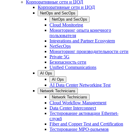
Корпоративные сети и ЦОД
Корпоративные сети и ЦОД
NetOps and SecOps
NetOps and SecOps
Cloud Monitoring
Мониторинг опыта конечного
пользователя
Integrations and Partner Ecosystem
NetSecOps
Мониторинг производительности сети
Private 5G
Безопасность сети
Unified Communications
AI Ops
AI Ops
AI Data Center Networking Test
Network Technicians
Network Technicians
Cloud Workflow Management
Data Center Interconnect
Тестирование активации Ethernet-
служб
Fiber and Copper Test and Certification
Тестирование МРО-разъемов