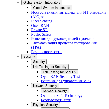
Global System Integrators
Global System Integrators
Искусственный интеллект для ИТ-операций
(AIOps)
Fiber Sensing
Open RAN
Private 5G
Public Safety
Решения для руководителей проектов
Автоматизация процесса тестирования
(TPA)
Безопасность сети
Security
Security
Lab Testing for Security
Lab Testing for Security
Open RAN Security Test
Решения для управления VPN
Network Security
Network Security
Quantum-Safe Technology
Безопасность сети
Physical Security