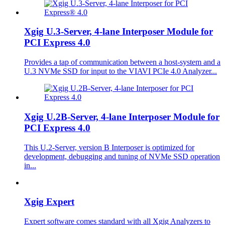
Xgig U.3-Server, 4-lane Interposer Module for
PCI Express 4.0
Provides a tap of communication between a host-system and a
U.3 NVMe SSD for input to the VIAVI PCIe 4.0 Analyzer...
Xgig U.2B-Server, 4-lane Interposer Module for
PCI Express 4.0
This U.2-Server, version B Interposer is optimized for
development, debugging and tuning of NVMe SSD operation
in...
Xgig Expert
Expert software comes standard with all Xgig Analyzers to