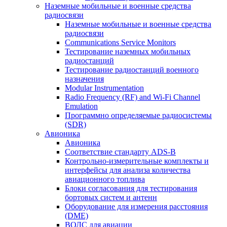
Наземные мобильные и военные средства
радиосвязи
Наземные мобильные и военные средства
радиосвязи
Communications Service Monitors
Тестирование наземных мобильных
радиостанций
Тестирование радиостанций военного
назначения
Modular Instrumentation
Radio Frequency (RF) and Wi-Fi Channel
Emulation
Программно определяемые радиосистемы
(SDR)
Авионика
Авионика
Соответствие стандарту ADS-B
Контрольно-измерительные комплекты и
интерфейсы для анализа количества
авиационного топлива
Блоки согласования для тестирования
бортовых систем и антенн
Оборудование для измерения расстояния
(DME)
ВОЛС для авиации