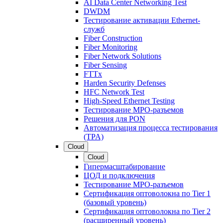
AI Data Center Networking Test
DWDM
Тестирование активации Ethernet-
служб
Fiber Construction
Fiber Monitoring
Fiber Network Solutions
Fiber Sensing
FTTx
Harden Security Defenses
HFC Network Test
High-Speed Ethernet Testing
Тестирование МРО-разъемов
Решения для PON
Автоматизация процесса тестирования
(TPA)
Cloud
Cloud
Гипермасштабирование
ЦОД и подключения
Тестирование МРО-разъемов
Сертификация оптоволокна по Tier 1
(базовый уровень)
Сертификация оптоволокна по Tier 2
(расширенный уровень)