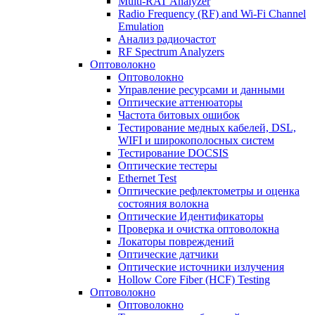
Multi-RAT Analyzer
Radio Frequency (RF) and Wi-Fi Channel
Emulation
Анализ радиочастот
RF Spectrum Analyzers
Оптоволокно
Оптоволокно
Управление ресурсами и данными
Оптические aттенюаторы
Частота битовых ошибок
Тестирование медных кабелей, DSL,
WIFI и широкополосных систем
Тестирование DOCSIS
Оптические тестеры
Ethernet Test
Оптические рефлектометры и оценка
состояния волокна
Оптические Идентификаторы
Проверка и очистка оптоволокна
Локаторы повреждений
Оптические датчики
Оптические источники излучения
Hollow Core Fiber (HCF) Testing
Оптоволокно
Оптоволокно