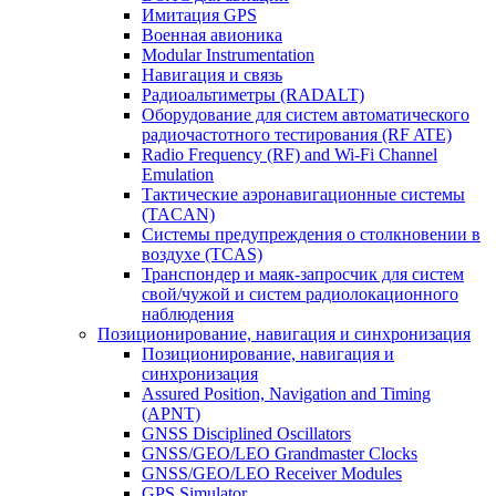
Имитация GPS
Военная авионика
Modular Instrumentation
Навигация и связь
Радиоальтиметры (RADALT)
Оборудование для систем автоматического
радиочастотного тестирования (RF ATE)
Radio Frequency (RF) and Wi-Fi Channel
Emulation
Тактические аэронавигационные системы
(TACAN)
Системы предупреждения о столкновении в
воздухе (TCAS)
Транспондер и маяк-запросчик для систем
свой/чужой и систем радиолокационного
наблюдения
Позиционирование, навигация и синхронизация
Позиционирование, навигация и
синхронизация
Assured Position, Navigation and Timing
(APNT)
GNSS Disciplined Oscillators
GNSS/GEO/LEO Grandmaster Clocks
GNSS/GEO/LEO Receiver Modules
GPS Simulator