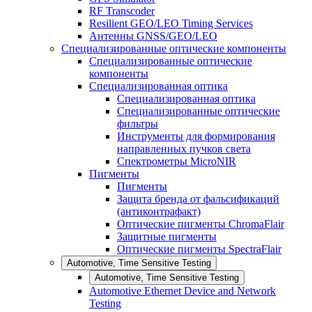
RF Transcoder
Resilient GEO/LEO Timing Services
Антенны GNSS/GEO/LEO
Специализированные оптические компоненты
Специализированные оптические
компоненты
Специализированная оптика
Специализированная оптика
Специализированные оптические
фильтры
Инструменты для формирования
направленных пучков света
Спектрометры MicroNIR
Пигменты
Пигменты
Защита бренда от фальсификаций
(антиконтрафакт)
Оптические пигменты ChromaFlair
Защитные пигменты
Оптические пигменты SpectraFlair
Automotive, Time Sensitive Testing
Automotive, Time Sensitive Testing
Automotive Ethernet Device and Network
Testing