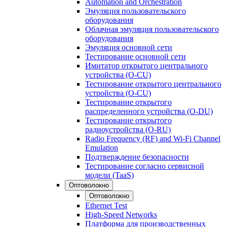
Automation and Orchestration
Эмуляция пользовательского
оборудования
Облачная эмуляция пользовательского
оборудования
Эмуляция основной сети
Тестирование основной сети
Имитатор открытого центрального
устройства (O-CU)
Тестирование открытого центрального
устройства (O-CU)
Тестирование открытого
распределенного устройства (O-DU)
Тестирование открытого
радиоустройства (O-RU)
Radio Frequency (RF) and Wi-Fi Channel
Emulation
Подтверждение безопасности
Тестирование согласно сервисной
модели (TaaS)
Оптоволокно
Оптоволокно
Ethernet Test
High-Speed Networks
Платформа для производственных