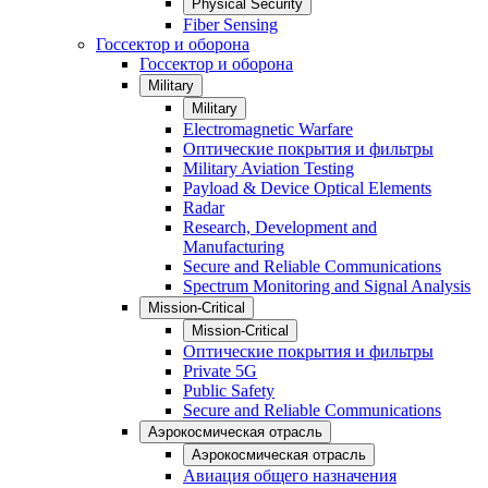
Physical Security
Fiber Sensing
Госсектор и оборона
Госсектор и оборона
Military
Military
Electromagnetic Warfare
Оптические покрытия и фильтры
Military Aviation Testing
Payload & Device Optical Elements
Radar
Research, Development and
Manufacturing
Secure and Reliable Communications
Spectrum Monitoring and Signal Analysis
Mission-Critical
Mission-Critical
Оптические покрытия и фильтры
Private 5G
Public Safety
Secure and Reliable Communications
Аэрокосмическая отрасль
Аэрокосмическая отрасль
Авиация общего назначения