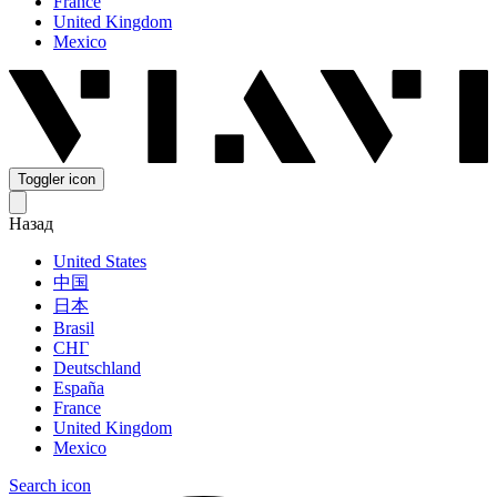
France
United Kingdom
Mexico
Toggler icon
Назад
United States
中国
日本
Brasil
СНГ
Deutschland
España
France
United Kingdom
Mexico
Search icon