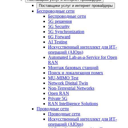
Поставщики услуг и интернет провайдеры
Беспроводные сети
Беспроводные сети
5G решения
5G Security
5G Synchronization
6G Forward
AI Testing
Искусственный интеллект для ИТ-
операций (AIOps)
Automated Lab-as-a-Service for Open
RAN
Монтаж базовых станций
Поиск и локализация помех
MU-MIMO Test
Network Digital Twin
Non-Terrestrial Networks
Open RAN
Private 5G
RAN Intelligence Solutions
Проводные сети
Проводные сети
Искусственный интеллект для ИТ-
операций (AIOps)