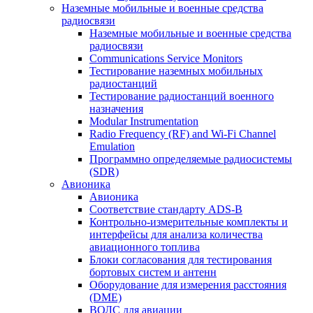
Наземные мобильные и военные средства
радиосвязи
Наземные мобильные и военные средства
радиосвязи
Communications Service Monitors
Тестирование наземных мобильных
радиостанций
Тестирование радиостанций военного
назначения
Modular Instrumentation
Radio Frequency (RF) and Wi-Fi Channel
Emulation
Программно определяемые радиосистемы
(SDR)
Авионика
Авионика
Соответствие стандарту ADS-B
Контрольно-измерительные комплекты и
интерфейсы для анализа количества
авиационного топлива
Блоки согласования для тестирования
бортовых систем и антенн
Оборудование для измерения расстояния
(DME)
ВОЛС для авиации