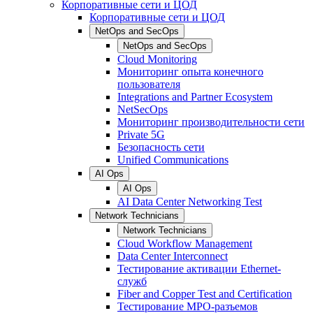
Корпоративные сети и ЦОД
Корпоративные сети и ЦОД
NetOps and SecOps
NetOps and SecOps
Cloud Monitoring
Мониторинг опыта конечного
пользователя
Integrations and Partner Ecosystem
NetSecOps
Мониторинг производительности сети
Private 5G
Безопасность сети
Unified Communications
AI Ops
AI Ops
AI Data Center Networking Test
Network Technicians
Network Technicians
Cloud Workflow Management
Data Center Interconnect
Тестирование активации Ethernet-
служб
Fiber and Copper Test and Certification
Тестирование МРО-разъемов