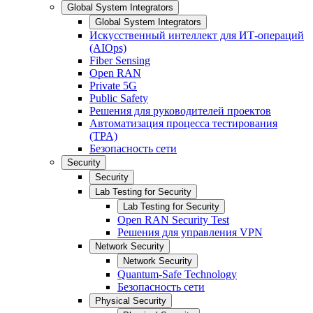
Global System Integrators
Global System Integrators
Искусственный интеллект для ИТ-операций
(AIOps)
Fiber Sensing
Open RAN
Private 5G
Public Safety
Решения для руководителей проектов
Автоматизация процесса тестирования
(TPA)
Безопасность сети
Security
Security
Lab Testing for Security
Lab Testing for Security
Open RAN Security Test
Решения для управления VPN
Network Security
Network Security
Quantum-Safe Technology
Безопасность сети
Physical Security