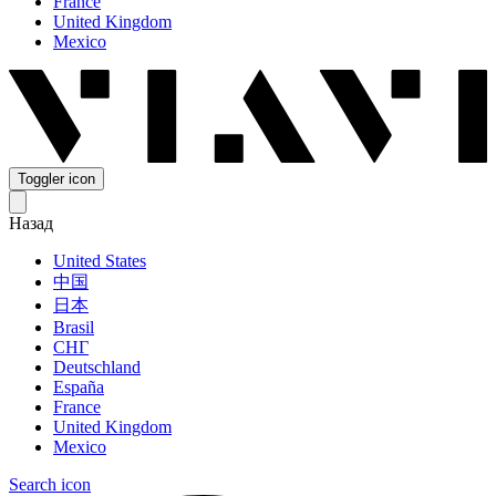
France
United Kingdom
Mexico
Toggler icon
Назад
United States
中国
日本
Brasil
СНГ
Deutschland
España
France
United Kingdom
Mexico
Search icon