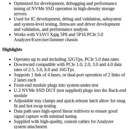
Optimized for development, debugging and performance
tuning of NVMe SSD operation in high-density storage
servers
Used for IC development, debug and validation, subsystem
and system-level testing, firmware and driver development
and validation, and performance analysis
Works with VIAVI Xgig 5P8 and 5P16 PCIe 5.0
Analyzer/Exerciser/Jammer chassis
Highlights
Operates up to and including 32GTps, PCIe 5.0 data rates
Downward compatible with PCIe 1.0, 2.0, 3.0 and 4.0 data
rates of 2.5, 5.0, 8.0 and 16GTps
Supports 1 link of 4 lanes, or dual-port operation of 2 links of
2 lanes each
Front-end module plugs into system-under-test
U.2 NVMe SSD DUT (not supplied) plugs into the Back-end
module
Adjustable tray clamps and quick-release latch allow for snug
fit and hot swap testing
Data path uses high-speed linear redrivers to ensure good
signal capture with minimal tuning
Supplied with high-quality, custom cables for Analyzer
system attachment