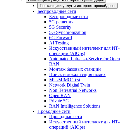
Поставщики услуг и интернет провайдеры
Беспроводные сети
Беспроводные сети
5G решения
5G Security
5G Synchronization
6G Forward
AI Testing
Искусственный интеллект для ИТ-
операций (AIOps)
Automated Lab-as-a-Service for Open
RAN
Монтаж базовых станций
Поиск и локализация помех
MU-MIMO Test
Network Digital Twin
Non-Terrestrial Networks
Open RAN
Private 5G
RAN Intelligence Solutions
Проводные сети
Проводные сети
Искусственный интеллект для ИТ-
операций (AIOps)