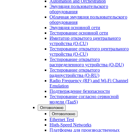
Automation and Orchestration
Эмуляция пользовательского
оборудования
Облачная эмуляция пользовательского
оборудования
Эмуляция основной сети
Тестирование основной сети
Имитатор открытого центрального
устройства (O-CU)
Тестирование открытого центрального
устройства (O-CU)
Тестирование открытого
распределенного устройства (O-DU)
Тестирование открытого
радиоустройства (O-RU)
Radio Frequency (RF) and Wi-Fi Channel
Emulation
Подтверждение безопасности
Тестирование согласно сервисной
модели (TaaS)
Оптоволокно
Оптоволокно
Ethernet Test
High-Speed Networks
Платформа для производственных