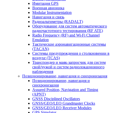
Имитация GPS
Военная авионика
Modular Instrumentation
Навигация и связь
Радиоальтиметры (RADALT)
Оборудование для систем автоматического
радиочастотного тестирования (RF ATE)
Radio Frequency (RF) and Wi-Fi Channel
Emulation
Тактические аэронавигационные системы
(TACAN)
Системы предупреждения о столкновении в
воздухе (TCAS)
Транспондер и маяк-запросчик для систем
свой/чужой и систем радиолокационного
наблюдения
Позиционирование, навигация и синхронизация
Позиционирование, навигация и
синхронизация
Assured Position, Navigation and Timing
(APNT)
GNSS Disciplined Oscillators
GNSS/GEO/LEO Grandmaster Clocks
GNSS/GEO/LEO Receiver Modules
GPS Simulator