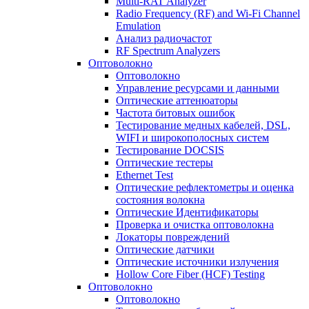
Multi-RAT Analyzer
Radio Frequency (RF) and Wi-Fi Channel
Emulation
Анализ радиочастот
RF Spectrum Analyzers
Оптоволокно
Оптоволокно
Управление ресурсами и данными
Оптические aттенюаторы
Частота битовых ошибок
Тестирование медных кабелей, DSL,
WIFI и широкополосных систем
Тестирование DOCSIS
Оптические тестеры
Ethernet Test
Оптические рефлектометры и оценка
состояния волокна
Оптические Идентификаторы
Проверка и очистка оптоволокна
Локаторы повреждений
Оптические датчики
Оптические источники излучения
Hollow Core Fiber (HCF) Testing
Оптоволокно
Оптоволокно