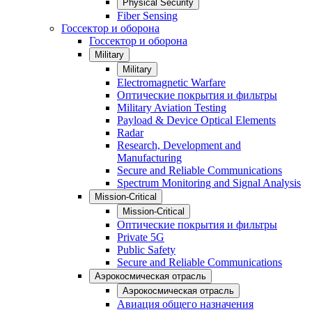
Physical Security
Fiber Sensing
Госсектор и оборона
Госсектор и оборона
Military
Military
Electromagnetic Warfare
Оптические покрытия и фильтры
Military Aviation Testing
Payload & Device Optical Elements
Radar
Research, Development and
Manufacturing
Secure and Reliable Communications
Spectrum Monitoring and Signal Analysis
Mission-Critical
Mission-Critical
Оптические покрытия и фильтры
Private 5G
Public Safety
Secure and Reliable Communications
Аэрокосмическая отрасль
Аэрокосмическая отрасль
Авиация общего назначения