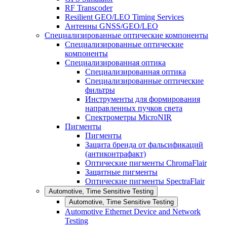
RF Transcoder
Resilient GEO/LEO Timing Services
Антенны GNSS/GEO/LEO
Специализированные оптические компоненты
Специализированные оптические
компоненты
Специализированная оптика
Специализированная оптика
Специализированные оптические
фильтры
Инструменты для формирования
направленных пучков света
Спектрометры MicroNIR
Пигменты
Пигменты
Защита бренда от фальсификаций
(антиконтрафакт)
Оптические пигменты ChromaFlair
Защитные пигменты
Оптические пигменты SpectraFlair
Automotive, Time Sensitive Testing
Automotive, Time Sensitive Testing
Automotive Ethernet Device and Network
Testing