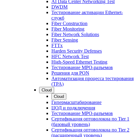
AI Data Center Networking Test
DWDM
Тестирование активации Ethernet-
служб
Fiber Construction
Fiber Monitoring
Fiber Network Solutions
Fiber Sensing
FTTx
Harden Security Defenses
HFC Network Test
High-Speed Ethernet Testing
Тестирование МРО-разъемов
Решения для PON
Автоматизация процесса тестирования
(TPA)
Cloud
Cloud
Гипермасштабирование
ЦОД и подключения
Тестирование МРО-разъемов
Сертификация оптоволокна по Tier 1
(базовый уровень)
Сертификация оптоволокна по Tier 2
(расширенный уровень)