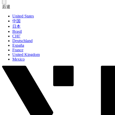
后退
United States
中国
日本
Brasil
СНГ
Deutschland
España
France
United Kingdom
Mexico