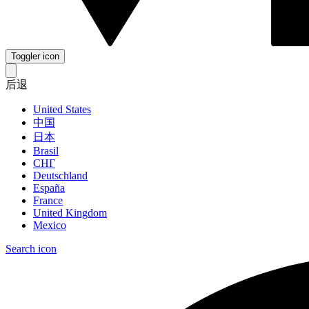
Toggler icon
后退
United States
中国
日本
Brasil
СНГ
Deutschland
España
France
United Kingdom
Mexico
Search icon