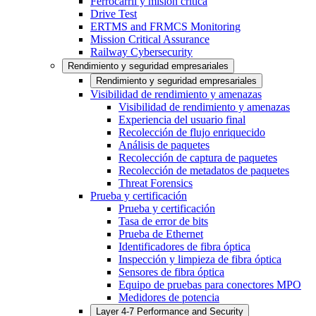
Ferrocarril y misión crítica
Drive Test
ERTMS and FRMCS Monitoring
Mission Critical Assurance
Railway Cybersecurity
Rendimiento y seguridad empresariales
Rendimiento y seguridad empresariales
Visibilidad de rendimiento y amenazas
Visibilidad de rendimiento y amenazas
Experiencia del usuario final
Recolección de flujo enriquecido
Análisis de paquetes
Recolección de captura de paquetes
Recolección de metadatos de paquetes
Threat Forensics
Prueba y certificación
Prueba y certificación
Tasa de error de bits
Prueba de Ethernet
Identificadores de fibra óptica
Inspección y limpieza de fibra óptica
Sensores de fibra óptica
Equipo de pruebas para conectores MPO
Medidores de potencia
Layer 4-7 Performance and Security