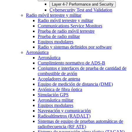
Layer 4-7 Performance and Security
Cybersecurity Test and Validation
Radio móvil terrestre y militar
Radio móvil terrestre y militar
Communications Service Monitors
Prueba de radio móvil terrestre
Prueba de radio militar
Equipos modulares
Radio y sistemas definidos por software
Aeronáutica
Aeronáutica
Cumplimiento normativo de ADS-B
Conjuntos e interfaces de prueba de cantidad de
combustible de avión
Acopladores de antena
Equipo de medición de distancia (DME)
Aviónica de fibra óptica
Simulación GPS
Aeronáutica militar
Equipos modulares
Navegación y comunicación
Radioaltímetros (RADALT)
Sistemas de equipo de pruebas automáticas de
radiofrecuencia (RF ATE)
Sistema de navegación aérea táctica (TACAN)