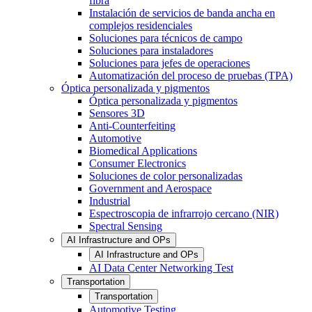
fibra
Instalación de servicios de banda ancha en
complejos residenciales
Soluciones para técnicos de campo
Soluciones para instaladores
Soluciones para jefes de operaciones
Automatización del proceso de pruebas (TPA)
Óptica personalizada y pigmentos
Óptica personalizada y pigmentos
Sensores 3D
Anti-Counterfeiting
Automotive
Biomedical Applications
Consumer Electronics
Soluciones de color personalizadas
Government and Aerospace
Industrial
Espectroscopia de infrarrojo cercano (NIR)
Spectral Sensing
AI Infrastructure and OPs
AI Infrastructure and OPs
AI Data Center Networking Test
Transportation
Transportation
Automotive Testing