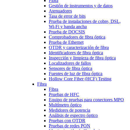
Fibra
Gestión de instrumentos y de datos
Atenuadores
Tasa de error de bits
Prueba de instalaciones de cobre, DSL,
Wi-Fi y banda ancha
Prueba de DOCSIS
Comprobadores de fibra óptica
Prueba de Ethernet
OTDR y caracterización de fibra
Identificadores de fibra óptica
Inspección y limpieza de fibra óptica
Localizadores de fallos
Sensores de fibra óptica
Fuentes de luz de fibra óptica
Hollow Core Fiber (HCF) Testing
Fibra
Fibra
Pruebas de HFC
Equipo de pruebas para conectores MPO
Multímetro óptico
Medidores de potencia
Análisis de espectro óptico
Pruebas con OTDR
Pruebas de redes PON