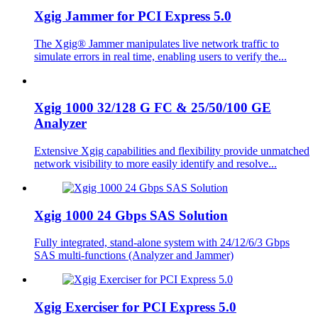
Xgig Jammer for PCI Express 5.0
The Xgig® Jammer manipulates live network traffic to
simulate errors in real time, enabling users to verify the...
Xgig 1000 32/128 G FC & 25/50/100 GE
Analyzer
Extensive Xgig capabilities and flexibility provide unmatched
network visibility to more easily identify and resolve...
Xgig 1000 24 Gbps SAS Solution
Fully integrated, stand-alone system with 24/12/6/3 Gbps
SAS multi-functions (Analyzer and Jammer)
Xgig Exerciser for PCI Express 5.0