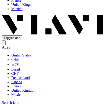
France
United Kingdom
Mexico
Toggler icon
Atrás
United States
中国
日本
Brasil
СНГ
Deutschland
España
France
United Kingdom
Mexico
Search icon