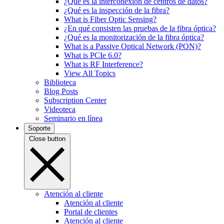
¿Qué es la interconexión de centros de datos?
¿Qué es la inspección de la fibra?
What is Fiber Optic Sensing?
¿En qué consisten las pruebas de la fibra óptica?
¿Qué es la monitorización de la fibra óptica?
What is a Passive Optical Network (PON)?
What is PCIe 6.0?
What is RF Interference?
View All Topics
Biblioteca
Blog Posts
Subscription Center
Videoteca
Seminario en línea
Soporte
Close button
Atención al cliente
Atención al cliente
Portal de clientes
Atención al cliente