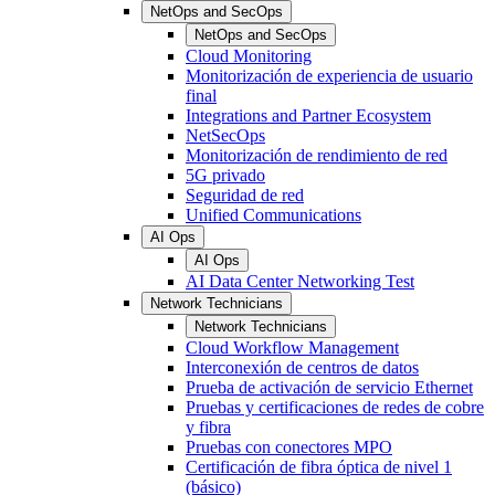
NetOps and SecOps
NetOps and SecOps
Cloud Monitoring
Monitorización de experiencia de usuario
final
Integrations and Partner Ecosystem
NetSecOps
Monitorización de rendimiento de red
5G privado
Seguridad de red
Unified Communications
AI Ops
AI Ops
AI Data Center Networking Test
Network Technicians
Network Technicians
Cloud Workflow Management
Interconexión de centros de datos
Prueba de activación de servicio Ethernet
Pruebas y certificaciones de redes de cobre
y fibra
Pruebas con conectores MPO
Certificación de fibra óptica de nivel 1
(básico)