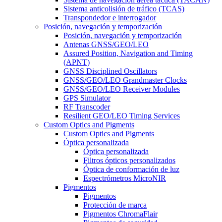
Sistema anticolisión de tráfico (TCAS)
Transpondedor e interrogador
Posición, navegación y temporización
Posición, navegación y temporización
Antenas GNSS/GEO/LEO
Assured Position, Navigation and Timing
(APNT)
GNSS Disciplined Oscillators
GNSS/GEO/LEO Grandmaster Clocks
GNSS/GEO/LEO Receiver Modules
GPS Simulator
RF Transcoder
Resilient GEO/LEO Timing Services
Custom Optics and Pigments
Custom Optics and Pigments
Óptica personalizada
Óptica personalizada
Filtros ópticos personalizados
Óptica de conformación de luz
Espectrómetros MicroNIR
Pigmentos
Pigmentos
Protección de marca
Pigmentos ChromaFlair