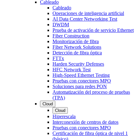
Cableado
Cableado
Operaciones de inteligencia artificial
AI Data Center Networking Test
DWDM
Prueba de activación de servicio Ethernet
Fiber Construction
Monitorización de fibra
Fiber Network Solutions
Detección de fibra óptica
FTTx
Harden Security Defenses
HFC Network Test
High-Speed Ethernet Testing
Pruebas con conectores MPO
Soluciones para redes PON
Automatización del proceso de pruebas
(TPA)
Cloud
Cloud
Hiperescala
Interconexión de centros de datos
Pruebas con conectores MPO
Certificación de fibra óptica de nivel 1
(básico)