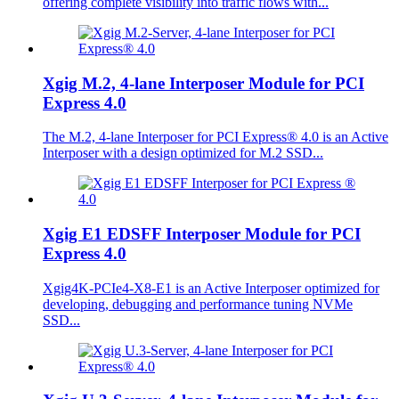
offering complete visibility into traffic flows with...
Xgig M.2, 4-lane Interposer Module for PCI
Express 4.0
The M.2, 4-lane Interposer for PCI Express® 4.0 is an Active
Interposer with a design optimized for M.2 SSD...
Xgig E1 EDSFF Interposer Module for PCI
Express 4.0
Xgig4K-PCIe4-X8-E1 is an Active Interposer optimized for
developing, debugging and performance tuning NVMe
SSD...