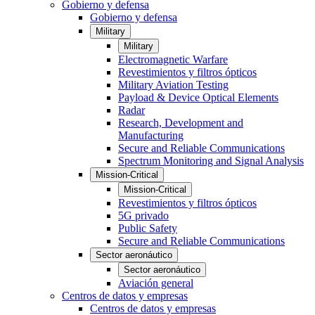
Gobierno y defensa
Gobierno y defensa
Military
Military
Electromagnetic Warfare
Revestimientos y filtros ópticos
Military Aviation Testing
Payload & Device Optical Elements
Radar
Research, Development and
Manufacturing
Secure and Reliable Communications
Spectrum Monitoring and Signal Analysis
Mission-Critical
Mission-Critical
Revestimientos y filtros ópticos
5G privado
Public Safety
Secure and Reliable Communications
Sector aeronáutico
Sector aeronáutico
Aviación general
Centros de datos y empresas
Centros de datos y empresas