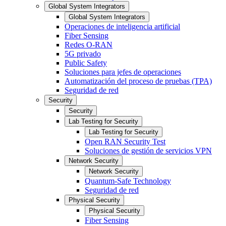
Global System Integrators
Global System Integrators
Operaciones de inteligencia artificial
Fiber Sensing
Redes O-RAN
5G privado
Public Safety
Soluciones para jefes de operaciones
Automatización del proceso de pruebas (TPA)
Seguridad de red
Security
Security
Lab Testing for Security
Lab Testing for Security
Open RAN Security Test
Soluciones de gestión de servicios VPN
Network Security
Network Security
Quantum-Safe Technology
Seguridad de red
Physical Security
Physical Security
Fiber Sensing