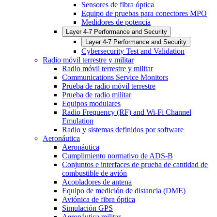
Sensores de fibra óptica
Equipo de pruebas para conectores MPO
Medidores de potencia
Layer 4-7 Performance and Security
Layer 4-7 Performance and Security
Cybersecurity Test and Validation
Radio móvil terrestre y militar
Radio móvil terrestre y militar
Communications Service Monitors
Prueba de radio móvil terrestre
Prueba de radio militar
Equipos modulares
Radio Frequency (RF) and Wi-Fi Channel
Emulation
Radio y sistemas definidos por software
Aeronáutica
Aeronáutica
Cumplimiento normativo de ADS-B
Conjuntos e interfaces de prueba de cantidad de
combustible de avión
Acopladores de antena
Equipo de medición de distancia (DME)
Aviónica de fibra óptica
Simulación GPS
Aeronáutica militar