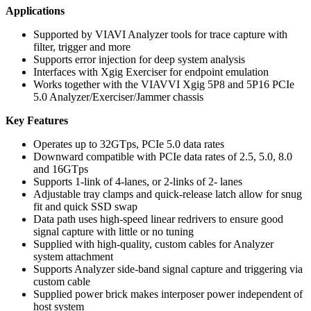
Applications
Supported by VIAVI Analyzer tools for trace capture with
filter, trigger and more
Supports error injection for deep system analysis
Interfaces with Xgig Exerciser for endpoint emulation
Works together with the VIAVVI Xgig 5P8 and 5P16 PCIe
5.0 Analyzer/Exerciser/Jammer chassis
Key Features
Operates up to 32GTps, PCIe 5.0 data rates
Downward compatible with PCIe data rates of 2.5, 5.0, 8.0
and 16GTps
Supports 1-link of 4-lanes, or 2-links of 2- lanes
Adjustable tray clamps and quick-release latch allow for snug
fit and quick SSD swap
Data path uses high-speed linear redrivers to ensure good
signal capture with little or no tuning
Supplied with high-quality, custom cables for Analyzer
system attachment
Supports Analyzer side-band signal capture and triggering via
custom cable
Supplied power brick makes interposer power independent of
host system