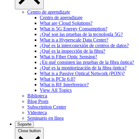
Centro de aprendizaje
Centro de aprendizaje
What are Cloud Solutions?
What is 5G Energy Consumption?
¿Qué son las pruebas de la tecnología 5G?
What is a Hyperscale Data Center?
¿Qué es la interconexión de centros de datos?
¿Qué es la inspección de la fibra?
What is Fiber Optic Sensing?
¿En qué consisten las pruebas de la fibra óptica?
¿Qué es la monitorización de la fibra óptica?
What is a Passive Optical Network (PON)?
What is PCIe 6.0?
What is RF Interference?
View All Topics
Biblioteca
Blog Posts
Subscription Center
Videoteca
Seminario en línea
Soporte
Close button