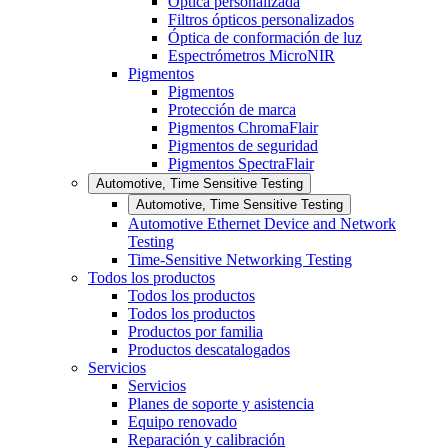
Óptica personalizada
Filtros ópticos personalizados
Óptica de conformación de luz
Espectrómetros MicroNIR
Pigmentos
Pigmentos
Protección de marca
Pigmentos ChromaFlair
Pigmentos de seguridad
Pigmentos SpectraFlair
Automotive, Time Sensitive Testing
Automotive, Time Sensitive Testing
Automotive Ethernet Device and Network
Testing
Time-Sensitive Networking Testing
Todos los productos
Todos los productos
Todos los productos
Productos por familia
Productos descatalogados
Servicios
Servicios
Planes de soporte y asistencia
Equipo renovado
Reparación y calibración