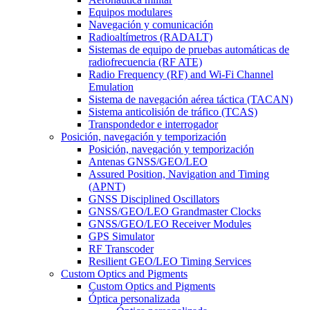
Equipos modulares
Navegación y comunicación
Radioaltímetros (RADALT)
Sistemas de equipo de pruebas automáticas de
radiofrecuencia (RF ATE)
Radio Frequency (RF) and Wi-Fi Channel
Emulation
Sistema de navegación aérea táctica (TACAN)
Sistema anticolisión de tráfico (TCAS)
Transpondedor e interrogador
Posición, navegación y temporización
Posición, navegación y temporización
Antenas GNSS/GEO/LEO
Assured Position, Navigation and Timing
(APNT)
GNSS Disciplined Oscillators
GNSS/GEO/LEO Grandmaster Clocks
GNSS/GEO/LEO Receiver Modules
GPS Simulator
RF Transcoder
Resilient GEO/LEO Timing Services
Custom Optics and Pigments
Custom Optics and Pigments
Óptica personalizada