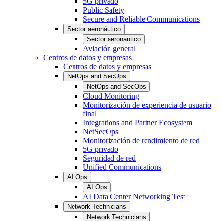
5G privado
Public Safety
Secure and Reliable Communications
Sector aeronáutico
Sector aeronáutico
Aviación general
Centros de datos y empresas
Centros de datos y empresas
NetOps and SecOps
NetOps and SecOps
Cloud Monitoring
Monitorización de experiencia de usuario
final
Integrations and Partner Ecosystem
NetSecOps
Monitorización de rendimiento de red
5G privado
Seguridad de red
Unified Communications
AI Ops
AI Ops
AI Data Center Networking Test
Network Technicians
Network Technicians