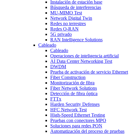
Instalación de estación base
Búsqueda de interferencias
MU-MIMO Test
Network Digital Twin
Redes no terrestres
Redes O-RAN
5G privado
RAN Intelligence Solutions
Cableado
Cableado
Operaciones de inteligencia artificial
AI Data Center Networking Test
DWDM
Prueba de activación de servicio Ethernet
Fiber Construction
Monitorización de fibra
Fiber Network Solutions
Detección de fibra óptica
FTTx
Harden Security Defenses
HFC Network Test
High-Speed Ethernet Testing
Pruebas con conectores MPO
Soluciones para redes PON
Automatización del proceso de pruebas