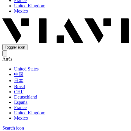
France
United Kingdom
Mexico
Toggler icon
Atrás
United States
中国
日本
Brasil
СНГ
Deutschland
España
France
United Kingdom
Mexico
Search icon