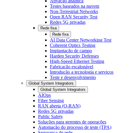
Ativação analítica
Testes baseados na nuvem
Non-Terrestrial Networks
Open RAN Security Test
Redes 5G privadas
Rede fixa
Rede fixa
AI Data Center Networking Test
Coherent Optics Testing
Implantação de campo
Harden Security Defenses
High-Speed Ethernet Testing
Fabricação escalonável
Introdução a tecnologia e serviços
Teste e desenvolvimento
Global System Integrators
Global System Integrators
AIOps
Fiber Sensing
RAN aberta (O-RAN)
Redes 5G privadas
Public Safety
Soluções para gerentes de operações
Automação do processo de teste (TPA)
Segurança de rede