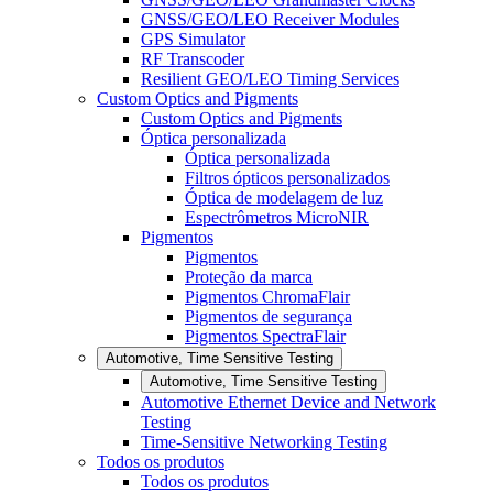
GNSS/GEO/LEO Receiver Modules
GPS Simulator
RF Transcoder
Resilient GEO/LEO Timing Services
Custom Optics and Pigments
Custom Optics and Pigments
Óptica personalizada
Óptica personalizada
Filtros ópticos personalizados
Óptica de modelagem de luz
Espectrômetros MicroNIR
Pigmentos
Pigmentos
Proteção da marca
Pigmentos ChromaFlair
Pigmentos de segurança
Pigmentos SpectraFlair
Automotive, Time Sensitive Testing
Automotive, Time Sensitive Testing
Automotive Ethernet Device and Network
Testing
Time-Sensitive Networking Testing
Todos os produtos
Todos os produtos