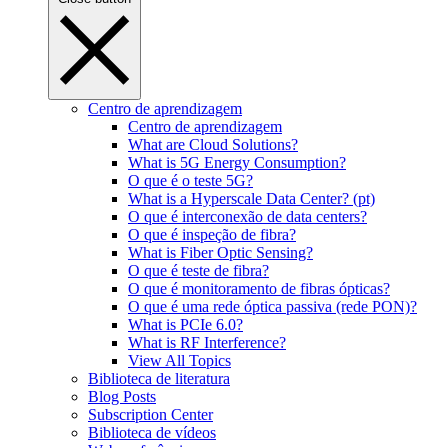
Centro de aprendizagem
Centro de aprendizagem
What are Cloud Solutions?
What is 5G Energy Consumption?
O que é o teste 5G?
What is a Hyperscale Data Center? (pt)
O que é interconexão de data centers?
O que é inspeção de fibra?
What is Fiber Optic Sensing?
O que é teste de fibra?
O que é monitoramento de fibras ópticas?
O que é uma rede óptica passiva (rede PON)?
What is PCIe 6.0?
What is RF Interference?
View All Topics
Biblioteca de literatura
Blog Posts
Subscription Center
Biblioteca de vídeos