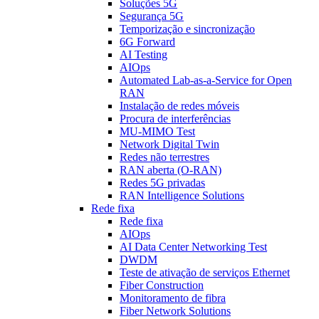
Soluções 5G
Segurança 5G
Temporização e sincronização
6G Forward
AI Testing
AIOps
Automated Lab-as-a-Service for Open
RAN
Instalação de redes móveis
Procura de interferências
MU-MIMO Test
Network Digital Twin
Redes não terrestres
RAN aberta (O-RAN)
Redes 5G privadas
RAN Intelligence Solutions
Rede fixa
Rede fixa
AIOps
AI Data Center Networking Test
DWDM
Teste de ativação de serviços Ethernet
Fiber Construction
Monitoramento de fibra
Fiber Network Solutions