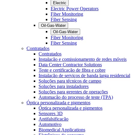
Electric
Electric Power Operators
Fiber Monitoring
Fiber Sensing
Oil-Gas-Water
Oil-Gas-Water
Fiber Monitoring
Fiber Sensing
Contratados
Contratados
Instalação e comissionamento de redes móveis
Data Center Contractor Solutions
Teste e certificação de fibra e cobre
Instalação de serviços de banda larga residencial
Soluções para técnicos de campo
Soluções para instaladores
Soluções para gerentes de operações
Automação do processo de teste (TPA)
Óptica personalizada e pigmentos
Óptica personalizada e pigmentos
Sensores 3D
Antifalsificação
Automotivo
Biomedical Applications