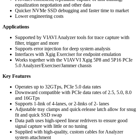
equalization negotiation and other data
Quicker NVMe SSD debugging and faster time to market
Lower engineering costs
Applications
Supported by VIAVI Analyzer tools for trace capture with
filter, trigger and more
Supports error injection for deep system analysis
Interfaces with Xgig Exerciser for endpoint emulation
Works together with the VIAVVI Xgig 5P8 and 5P16 PCIe
5.0 Analyzer/Exerciser/Jammer chassis
Key Features
Operates up to 32GTps, PCIe 5.0 data rates
Downward compatible with PCIe data rates of 2.5, 5.0, 8.0
and 16GTps
Supports 1-link of 4-lanes, or 2-links of 2- lanes
Adjustable tray clamps and quick-release latch allow for snug
fit and quick SSD swap
Data path uses high-speed linear redrivers to ensure good
signal capture with little or no tuning
Supplied with high-quality, custom cables for Analyzer
system attachment