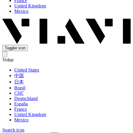
France
United Kingdom
Mexico
Toggler icon
Voltar
United States
中国
日本
Brasil
СНГ
Deutschland
España
France
United Kingdom
Mexico
Search icon