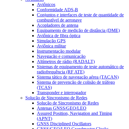
Aviônicos
Conformidade ADS-B
Conjuntos e interfaces de teste de quantidade de
combustível de aeronave
Acopladores de antena
Equipamento de medição de distância (DME)
Aviônica de fibra óptica
Simulação GPS
Aviônica militar
Instrumentação modular
Navegação e comunicação
Altímetros de rádio (RADALT)
Sistemas de equipamento de teste automático de
radiofrequência (RF ATE)
Sistema tático de navegação aérea (TACAN)
Sistema de prevenção de colisão de tráfego
(TCAS)
Transponder e interrogador
Solução de Sincronismo de Redes
Solução de Sincronismo de Redes
Antenas GNSS/GEO/LEO
Assured Position, Navigation and Timing
(APNT)
GNSS Disciplined Oscillators
GNSS/GEO/LEO Grandmaster Clocks