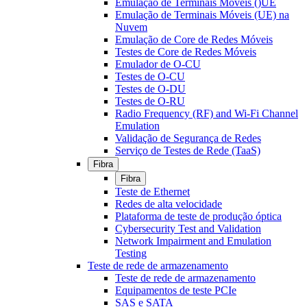
Emulação de Terminais Móveis ()UE
Emulação de Terminais Móveis (UE) na
Nuvem
Emulação de Core de Redes Móveis
Testes de Core de Redes Móveis
Emulador de O-CU
Testes de O-CU
Testes de O-DU
Testes de O-RU
Radio Frequency (RF) and Wi-Fi Channel
Emulation
Validação de Segurança de Redes
Serviço de Testes de Rede (TaaS)
Fibra
Fibra
Teste de Ethernet
Redes de alta velocidade
Plataforma de teste de produção óptica
Cybersecurity Test and Validation
Network Impairment and Emulation
Testing
Teste de rede de armazenamento
Teste de rede de armazenamento
Equipamentos de teste PCIe
SAS e SATA