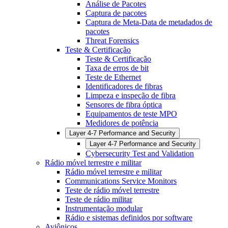
Análise de Pacotes
Captura de pacotes
Captura de Meta-Data de metadados de
pacotes
Threat Forensics
Teste & Certificação
Teste & Certificação
Taxa de erros de bit
Teste de Ethernet
Identificadores de fibras
Limpeza e inspeção de fibra
Sensores de fibra óptica
Equipamentos de teste MPO
Medidores de potência
Layer 4-7 Performance and Security
Layer 4-7 Performance and Security
Cybersecurity Test and Validation
Rádio móvel terrestre e militar
Rádio móvel terrestre e militar
Communications Service Monitors
Teste de rádio móvel terrestre
Teste de rádio militar
Instrumentação modular
Rádio e sistemas definidos por software
Aviônicos