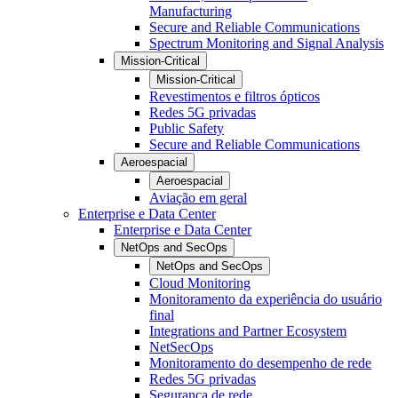
Manufacturing
Secure and Reliable Communications
Spectrum Monitoring and Signal Analysis
Mission-Critical
Mission-Critical
Revestimentos e filtros ópticos
Redes 5G privadas
Public Safety
Secure and Reliable Communications
Aeroespacial
Aeroespacial
Aviação em geral
Enterprise e Data Center
Enterprise e Data Center
NetOps and SecOps
NetOps and SecOps
Cloud Monitoring
Monitoramento da experiência do usuário
final
Integrations and Partner Ecosystem
NetSecOps
Monitoramento do desempenho de rede
Redes 5G privadas
Segurança de rede