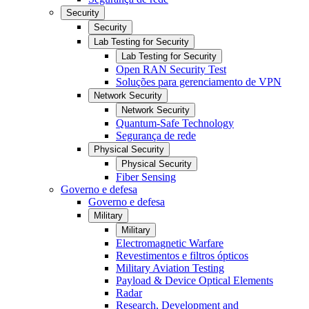
Security
Security
Lab Testing for Security
Lab Testing for Security
Open RAN Security Test
Soluções para gerenciamento de VPN
Network Security
Network Security
Quantum-Safe Technology
Segurança de rede
Physical Security
Physical Security
Fiber Sensing
Governo e defesa
Governo e defesa
Military
Military
Electromagnetic Warfare
Revestimentos e filtros ópticos
Military Aviation Testing
Payload & Device Optical Elements
Radar
Research, Development and