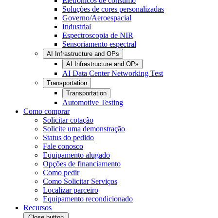
Eletrônicos de consumo
Soluções de cores personalizadas
Governo/Aeroespacial
Industrial
Espectroscopia de NIR
Sensoriamento espectral
AI Infrastructure and OPs
AI Infrastructure and OPs
AI Data Center Networking Test
Transportation
Transportation
Automotive Testing
Como comprar
Solicitar cotação
Solicite uma demonstração
Status do pedido
Fale conosco
Equipamento alugado
Opções de financiamento
Como pedir
Como Solicitar Serviços
Localizar parceiro
Equipamento recondicionado
Recursos
Close button