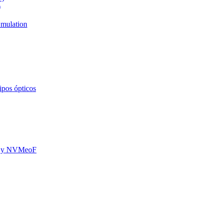
)
mulation
ipos ópticos
oE y NVMeoF