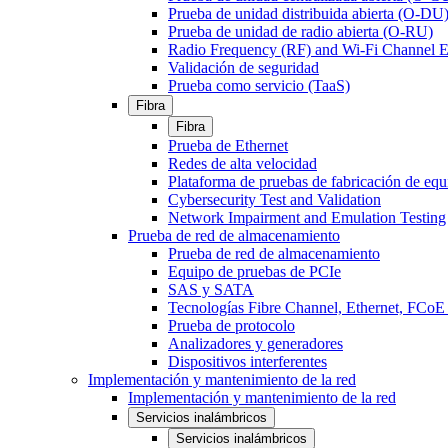
Prueba de unidad distribuida abierta (O-DU
Prueba de unidad de radio abierta (O-RU)
Radio Frequency (RF) and Wi-Fi Channel E
Validación de seguridad
Prueba como servicio (TaaS)
Fibra
Fibra
Prueba de Ethernet
Redes de alta velocidad
Plataforma de pruebas de fabricación de equ
Cybersecurity Test and Validation
Network Impairment and Emulation Testing
Prueba de red de almacenamiento
Prueba de red de almacenamiento
Equipo de pruebas de PCIe
SAS y SATA
Tecnologías Fibre Channel, Ethernet, FC
Prueba de protocolo
Analizadores y generadores
Dispositivos interferentes
Implementación y mantenimiento de la red
Implementación y mantenimiento de la red
Servicios inalámbricos
Servicios inalámbricos