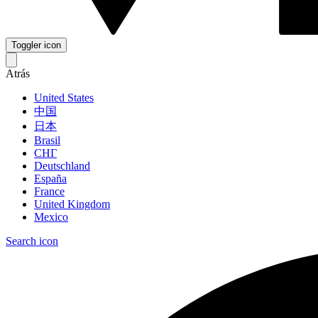
Toggler icon
Atrás
United States
中国
日本
Brasil
СНГ
Deutschland
España
France
United Kingdom
Mexico
Search icon