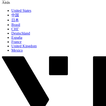
Atrás
United States
中国
日本
Brasil
СНГ
Deutschland
España
France
United Kingdom
Mexico