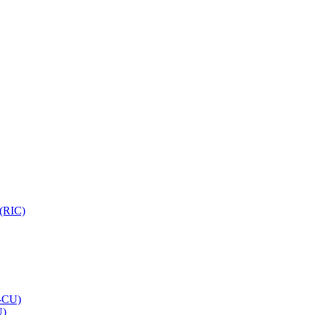
 (RIC)
O-CU)
U)