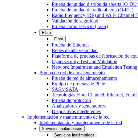
Prueba de unidad distribuida abierta (O-DU
Prueba de unidad de radio abierta (O-RU)
Radio Frequency (RF) and Wi-Fi Channel E
Validación de seguridad
Prueba como servicio (TaaS)
Fibra
Fibra
Prueba de Ethernet
Redes de alta velocidad
Plataforma de pruebas de fabricación de equ
Cybersecurity Test and Validation
Network Impairment and Emulation Testing
Prueba de red de almacenamiento
Prueba de red de almacenamiento
Equipo de pruebas de PCIe
SAS y SATA
Tecnologías Fibre Channel, Ethernet, FC
Prueba de protocolo
Analizadores y generadores
Dispositivos interferentes
Implementación y mantenimiento de la red
Implementación y mantenimiento de la red
Servicios inalámbricos
Servicios inalámbricos