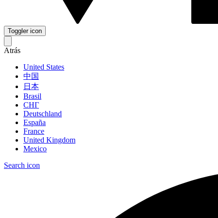
Toggler icon
Atrás
United States
中国
日本
Brasil
СНГ
Deutschland
España
France
United Kingdom
Mexico
Search icon