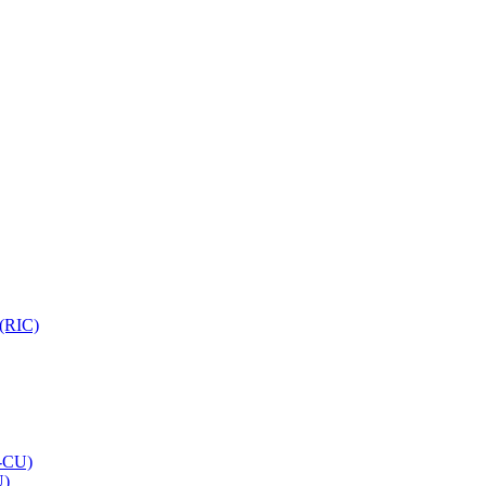
 (RIC)
O-CU)
U)