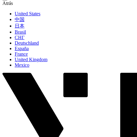
Atrás
United States
中国
日本
Brasil
СНГ
Deutschland
España
France
United Kingdom
Mexico