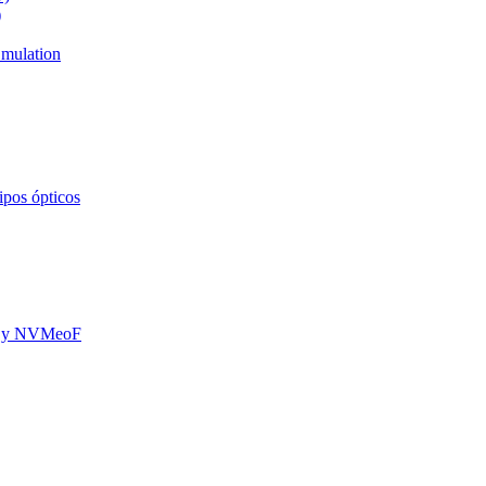
)
mulation
ipos ópticos
oE y NVMeoF