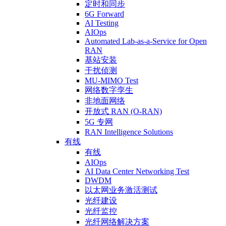
定时和同步
6G Forward
AI Testing
AIOps
Automated Lab-as-a-Service for Open
RAN
基站安装
干扰侦测
MU-MIMO Test
网络数字孪生
非地面网络
开放式 RAN (O-RAN)
5G 专网
RAN Intelligence Solutions
有线
有线
AIOps
AI Data Center Networking Test
DWDM
以太网业务激活测试
光纤建设
光纤监控
光纤网络解决方案