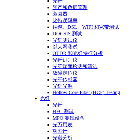
光纤
资产和数据管理
衰减器
比特误码率
铜缆、DSL、WIFI 和宽带测试
DOCSIS 测试
光纤测试仪
以太网测试
OTDR 和光纤特征分析
光纤识别仪
光纤端面检测和清洁
故障定位仪
光纤传感器
光纤光源
Hollow Core Fiber (HCF) Testing
光纤
光纤
HFC 测试
MPO 测试设备
光万用表
功率计
光谱分析