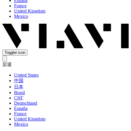
España
France
United Kingdom
Mexico
Toggler icon
后退
United States
中国
日本
Brasil
СНГ
Deutschland
España
France
United Kingdom
Mexico