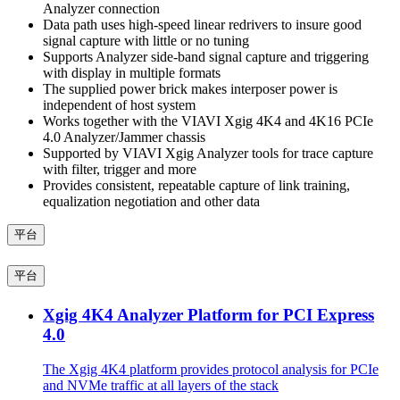
Analyzer connection
Data path uses high-speed linear redrivers to insure good
signal capture with little or no tuning
Supports Analyzer side-band signal capture and triggering
with display in multiple formats
The supplied power brick makes interposer power is
independent of host system
Works together with the VIAVI Xgig 4K4 and 4K16 PCIe
4.0 Analyzer/Jammer chassis
Supported by VIAVI Xgig Analyzer tools for trace capture
with filter, trigger and more
Provides consistent, repeatable capture of link training,
equalization negotiation and other data
平台
平台
Xgig 4K4 Analyzer Platform for PCI Express
4.0
The Xgig 4K4 platform provides protocol analysis for PCIe
and NVMe traffic at all layers of the stack