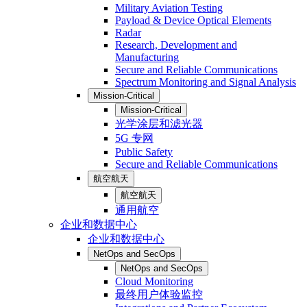
Military Aviation Testing
Payload & Device Optical Elements
Radar
Research, Development and
Manufacturing
Secure and Reliable Communications
Spectrum Monitoring and Signal Analysis
Mission-Critical
Mission-Critical
光学涂层和滤光器
5G 专网
Public Safety
Secure and Reliable Communications
航空航天
航空航天
通用航空
企业和数据中心
企业和数据中心
NetOps and SecOps
NetOps and SecOps
Cloud Monitoring
最终用户体验监控