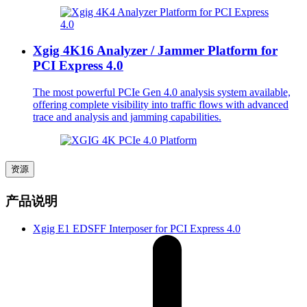
Xgig 4K16 Analyzer / Jammer Platform for
PCI Express 4.0
The most powerful PCIe Gen 4.0 analysis system available,
offering complete visibility into traffic flows with advanced
trace and analysis and jamming capabilities.
资源
产品说明
Xgig E1 EDSFF Interposer for PCI Express 4.0