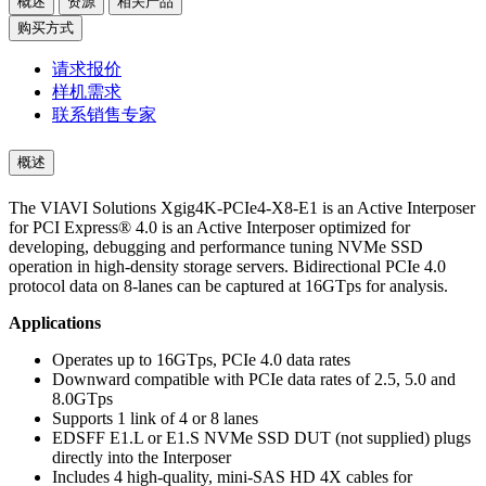
概述
资源
相关产品
购买方式
请求报价
样机需求
联系销售专家
概述
The VIAVI Solutions Xgig4K-PCIe4-X8-E1 is an Active Interposer
for PCI Express® 4.0 is an Active Interposer optimized for
developing, debugging and performance tuning NVMe SSD
operation in high-density storage servers. Bidirectional PCIe 4.0
protocol data on 8-lanes can be captured at 16GTps for analysis.
Applications
Operates up to 16GTps, PCIe 4.0 data rates
Downward compatible with PCIe data rates of 2.5, 5.0 and
8.0GTps
Supports 1 link of 4 or 8 lanes
EDSFF E1.L or E1.S NVMe SSD DUT (not supplied) plugs
directly into the Interposer
Includes 4 high-quality, mini-SAS HD 4X cables for