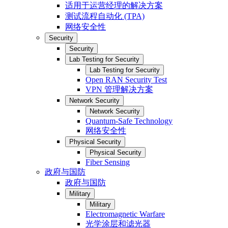
适用于运营经理的解决方案
测试流程自动化 (TPA)
网络安全性
Security
Security
Lab Testing for Security
Lab Testing for Security
Open RAN Security Test
VPN 管理解决方案
Network Security
Network Security
Quantum-Safe Technology
网络安全性
Physical Security
Physical Security
Fiber Sensing
政府与国防
政府与国防
Military
Military
Electromagnetic Warfare
光学涂层和滤光器