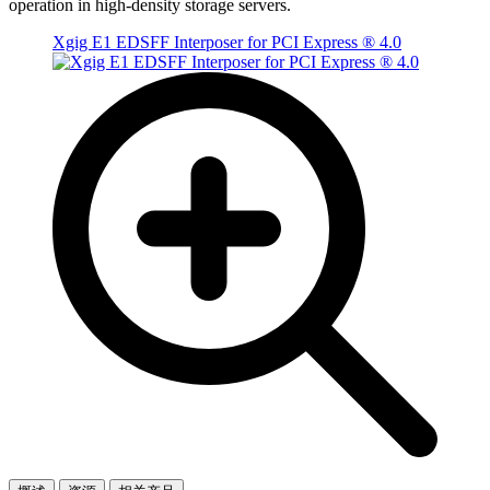
operation in high-density storage servers.
Xgig E1 EDSFF Interposer for PCI Express ® 4.0