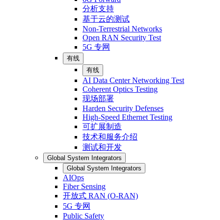
分析支持
基于云的测试
Non-Terrestrial Networks
Open RAN Security Test
5G 专网
有线
有线
AI Data Center Networking Test
Coherent Optics Testing
现场部署
Harden Security Defenses
High-Speed Ethernet Testing
可扩展制造
技术和服务介绍
测试和开发
Global System Integrators
Global System Integrators
AIOps
Fiber Sensing
开放式 RAN (O-RAN)
5G 专网
Public Safety