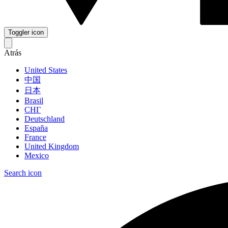
Toggler icon
Atrás
United States
中国
日本
Brasil
СНГ
Deutschland
España
France
United Kingdom
Mexico
Search icon