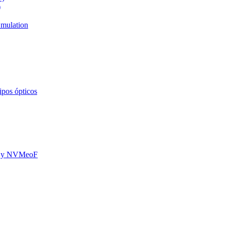
)
mulation
ipos ópticos
oE y NVMeoF