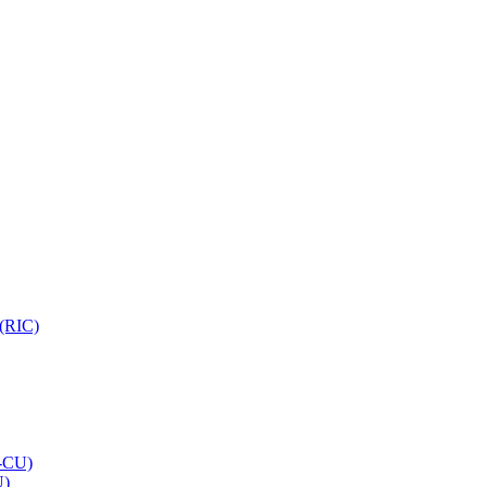
 (RIC)
O-CU)
U)