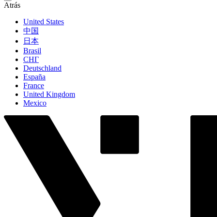
Atrás
United States
中国
日本
Brasil
СНГ
Deutschland
España
France
United Kingdom
Mexico