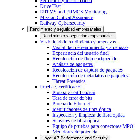
Ferrocarril y misión crítica
Drive Test
ERTMS and FRMCS Monitoring
Mission Critical Assurance
Railway Cybersecurity
Rendimiento y seguridad empresariales
Rendimiento y seguridad empresariales
Visibilidad de rendimiento y amenazas
Visibilidad de rendimiento y amenazas
Experiencia del usuario final
Recolección de flujo enriquecido
Análisis de paquetes
Recolección de captura de paquetes
Recolección de metadatos de paquetes
Threat Forensics
Prueba y certificación
Prueba y certificación
Tasa de error de bits
Prueba de Ethernet
Identificadores de fibra óptica
Inspección y limpieza de fibra óptica
Sensores de fibra óptica
Equipo de pruebas para conectores MPO
Medidores de potencia
Layer 4-7 Performance and Security