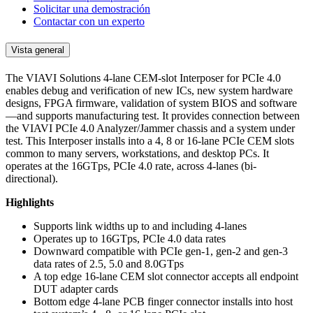
Solicitar una demostración
Contactar con un experto
Vista general
The VIAVI Solutions 4-lane CEM-slot Interposer for PCIe 4.0
enables debug and verification of new ICs, new system hardware
designs, FPGA firmware, validation of system BIOS and software
—and supports manufacturing test. It provides connection between
the VIAVI PCIe 4.0 Analyzer/Jammer chassis and a system under
test. This Interposer installs into a 4, 8 or 16-lane PCIe CEM slots
common to many servers, workstations, and desktop PCs. It
operates at the 16GTps, PCIe 4.0 rate, across 4-lanes (bi-
directional).
Highlights
Supports link widths up to and including 4-lanes
Operates up to 16GTps, PCIe 4.0 data rates
Downward compatible with PCIe gen-1, gen-2 and gen-3
data rates of 2.5, 5.0 and 8.0GTps
A top edge 16-lane CEM slot connector accepts all endpoint
DUT adapter cards
Bottom edge 4-lane PCB finger connector installs into host