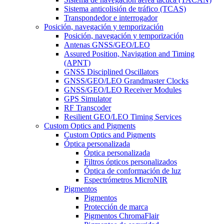
Sistema anticolisión de tráfico (TCAS)
Transpondedor e interrogador
Posición, navegación y temporización
Posición, navegación y temporización
Antenas GNSS/GEO/LEO
Assured Position, Navigation and Timing
(APNT)
GNSS Disciplined Oscillators
GNSS/GEO/LEO Grandmaster Clocks
GNSS/GEO/LEO Receiver Modules
GPS Simulator
RF Transcoder
Resilient GEO/LEO Timing Services
Custom Optics and Pigments
Custom Optics and Pigments
Óptica personalizada
Óptica personalizada
Filtros ópticos personalizados
Óptica de conformación de luz
Espectrómetros MicroNIR
Pigmentos
Pigmentos
Protección de marca
Pigmentos ChromaFlair