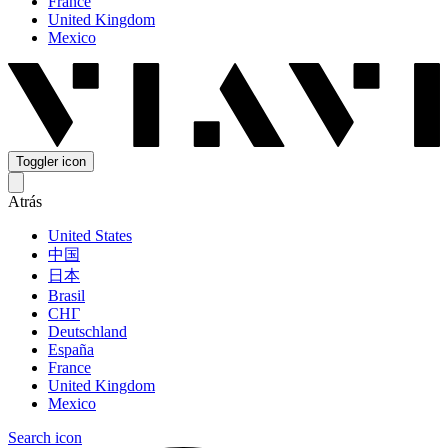
France
United Kingdom
Mexico
Toggler icon
Atrás
United States
中国
日本
Brasil
СНГ
Deutschland
España
France
United Kingdom
Mexico
Search icon