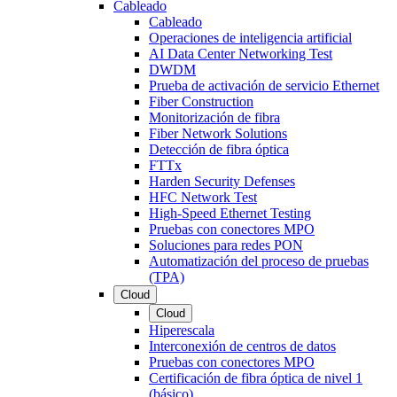
Cableado
Cableado
Operaciones de inteligencia artificial
AI Data Center Networking Test
DWDM
Prueba de activación de servicio Ethernet
Fiber Construction
Monitorización de fibra
Fiber Network Solutions
Detección de fibra óptica
FTTx
Harden Security Defenses
HFC Network Test
High-Speed Ethernet Testing
Pruebas con conectores MPO
Soluciones para redes PON
Automatización del proceso de pruebas
(TPA)
Cloud
Cloud
Hiperescala
Interconexión de centros de datos
Pruebas con conectores MPO
Certificación de fibra óptica de nivel 1
(básico)