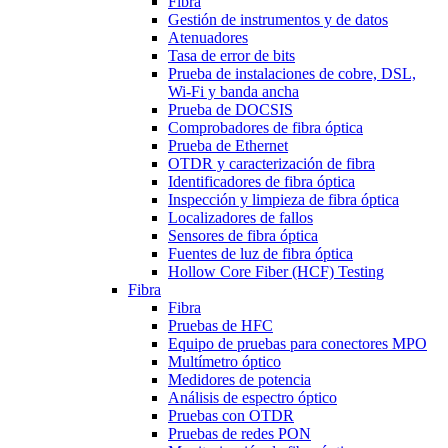
Fibra
Gestión de instrumentos y de datos
Atenuadores
Tasa de error de bits
Prueba de instalaciones de cobre, DSL,
Wi-Fi y banda ancha
Prueba de DOCSIS
Comprobadores de fibra óptica
Prueba de Ethernet
OTDR y caracterización de fibra
Identificadores de fibra óptica
Inspección y limpieza de fibra óptica
Localizadores de fallos
Sensores de fibra óptica
Fuentes de luz de fibra óptica
Hollow Core Fiber (HCF) Testing
Fibra
Fibra
Pruebas de HFC
Equipo de pruebas para conectores MPO
Multímetro óptico
Medidores de potencia
Análisis de espectro óptico
Pruebas con OTDR
Pruebas de redes PON