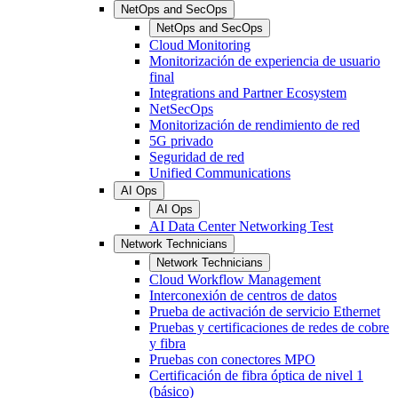
NetOps and SecOps
NetOps and SecOps
Cloud Monitoring
Monitorización de experiencia de usuario
final
Integrations and Partner Ecosystem
NetSecOps
Monitorización de rendimiento de red
5G privado
Seguridad de red
Unified Communications
AI Ops
AI Ops
AI Data Center Networking Test
Network Technicians
Network Technicians
Cloud Workflow Management
Interconexión de centros de datos
Prueba de activación de servicio Ethernet
Pruebas y certificaciones de redes de cobre
y fibra
Pruebas con conectores MPO
Certificación de fibra óptica de nivel 1
(básico)