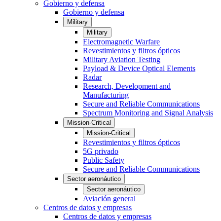
Gobierno y defensa
Gobierno y defensa
Military
Military
Electromagnetic Warfare
Revestimientos y filtros ópticos
Military Aviation Testing
Payload & Device Optical Elements
Radar
Research, Development and
Manufacturing
Secure and Reliable Communications
Spectrum Monitoring and Signal Analysis
Mission-Critical
Mission-Critical
Revestimientos y filtros ópticos
5G privado
Public Safety
Secure and Reliable Communications
Sector aeronáutico
Sector aeronáutico
Aviación general
Centros de datos y empresas
Centros de datos y empresas