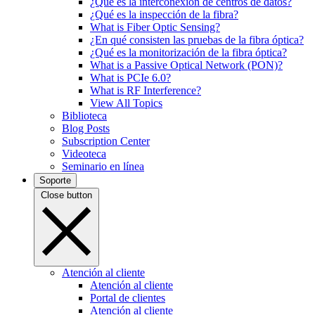
¿Qué es la interconexión de centros de datos?
¿Qué es la inspección de la fibra?
What is Fiber Optic Sensing?
¿En qué consisten las pruebas de la fibra óptica?
¿Qué es la monitorización de la fibra óptica?
What is a Passive Optical Network (PON)?
What is PCIe 6.0?
What is RF Interference?
View All Topics
Biblioteca
Blog Posts
Subscription Center
Videoteca
Seminario en línea
Soporte
Close button
Atención al cliente
Atención al cliente
Portal de clientes
Atención al cliente