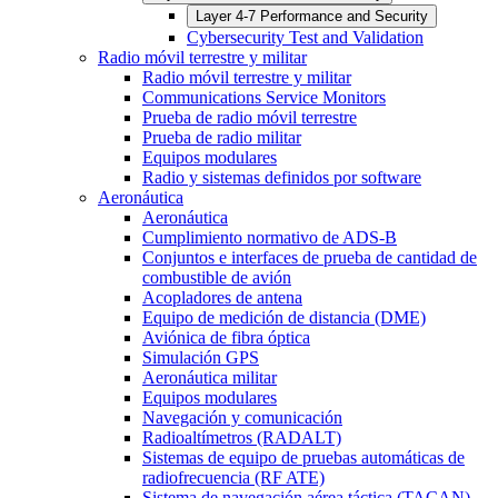
Layer 4-7 Performance and Security
Cybersecurity Test and Validation
Radio móvil terrestre y militar
Radio móvil terrestre y militar
Communications Service Monitors
Prueba de radio móvil terrestre
Prueba de radio militar
Equipos modulares
Radio y sistemas definidos por software
Aeronáutica
Aeronáutica
Cumplimiento normativo de ADS-B
Conjuntos e interfaces de prueba de cantidad de
combustible de avión
Acopladores de antena
Equipo de medición de distancia (DME)
Aviónica de fibra óptica
Simulación GPS
Aeronáutica militar
Equipos modulares
Navegación y comunicación
Radioaltímetros (RADALT)
Sistemas de equipo de pruebas automáticas de
radiofrecuencia (RF ATE)
Sistema de navegación aérea táctica (TACAN)