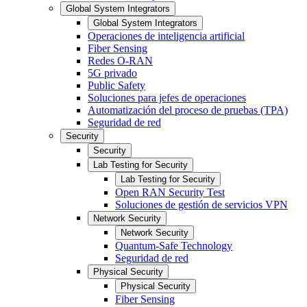
Global System Integrators
Global System Integrators
Operaciones de inteligencia artificial
Fiber Sensing
Redes O-RAN
5G privado
Public Safety
Soluciones para jefes de operaciones
Automatización del proceso de pruebas (TPA)
Seguridad de red
Security
Security
Lab Testing for Security
Lab Testing for Security
Open RAN Security Test
Soluciones de gestión de servicios VPN
Network Security
Network Security
Quantum-Safe Technology
Seguridad de red
Physical Security
Physical Security
Fiber Sensing