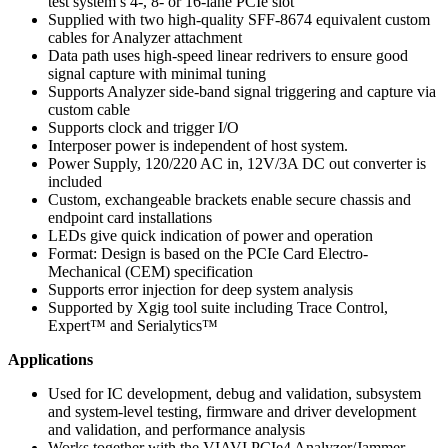
test system’s 4-, 8- or 16-lane PCIe slot
Supplied with two high-quality SFF-8674 equivalent custom
cables for Analyzer attachment
Data path uses high-speed linear redrivers to ensure good
signal capture with minimal tuning
Supports Analyzer side-band signal triggering and capture via
custom cable
Supports clock and trigger I/O
Interposer power is independent of host system.
Power Supply, 120/220 AC in, 12V/3A DC out converter is
included
Custom, exchangeable brackets enable secure chassis and
endpoint card installations
LEDs give quick indication of power and operation
Format: Design is based on the PCIe Card Electro-
Mechanical (CEM) specification
Supports error injection for deep system analysis
Supported by Xgig tool suite including Trace Control,
Expert™ and Serialytics™
Applications
Used for IC development, debug and validation, subsystem
and system-level testing, firmware and driver development
and validation, and performance analysis
Works together with the VIAVI PCIe4 Analyzer/Jammer