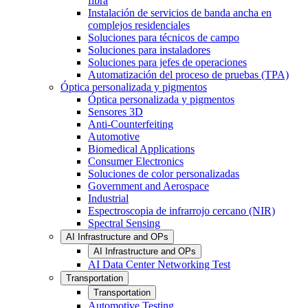
fibra
Instalación de servicios de banda ancha en
complejos residenciales
Soluciones para técnicos de campo
Soluciones para instaladores
Soluciones para jefes de operaciones
Automatización del proceso de pruebas (TPA)
Óptica personalizada y pigmentos
Óptica personalizada y pigmentos
Sensores 3D
Anti-Counterfeiting
Automotive
Biomedical Applications
Consumer Electronics
Soluciones de color personalizadas
Government and Aerospace
Industrial
Espectroscopia de infrarrojo cercano (NIR)
Spectral Sensing
AI Infrastructure and OPs
AI Infrastructure and OPs
AI Data Center Networking Test
Transportation
Transportation
Automotive Testing