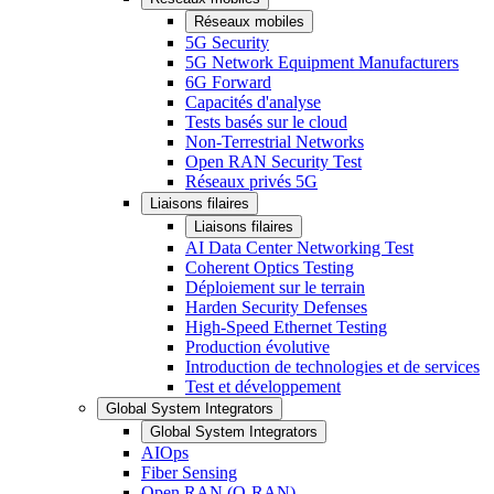
Réseaux mobiles
5G Security
5G Network Equipment Manufacturers
6G Forward
Capacités d'analyse
Tests basés sur le cloud
Non-Terrestrial Networks
Open RAN Security Test
Réseaux privés 5G
Liaisons filaires
Liaisons filaires
AI Data Center Networking Test
Coherent Optics Testing
Déploiement sur le terrain
Harden Security Defenses
High-Speed Ethernet Testing
Production évolutive
Introduction de technologies et de services
Test et développement
Global System Integrators
Global System Integrators
AIOps
Fiber Sensing
Open RAN (O-RAN)