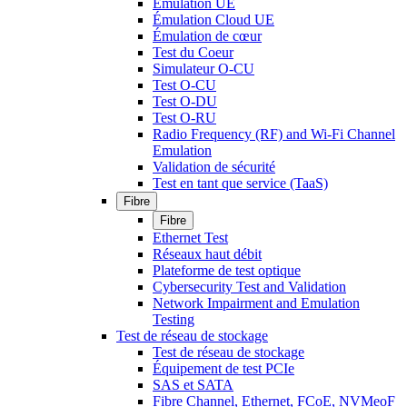
Émulation UE
Émulation Cloud UE
Émulation de cœur
Test du Coeur
Simulateur O-CU
Test O-CU
Test O-DU
Test O-RU
Radio Frequency (RF) and Wi-Fi Channel
Emulation
Validation de sécurité
Test en tant que service (TaaS)
Fibre
Fibre
Ethernet Test
Réseaux haut débit
Plateforme de test optique
Cybersecurity Test and Validation
Network Impairment and Emulation
Testing
Test de réseau de stockage
Test de réseau de stockage
Équipement de test PCIe
SAS et SATA
Fibre Channel, Ethernet, FCoE, NVMeoF