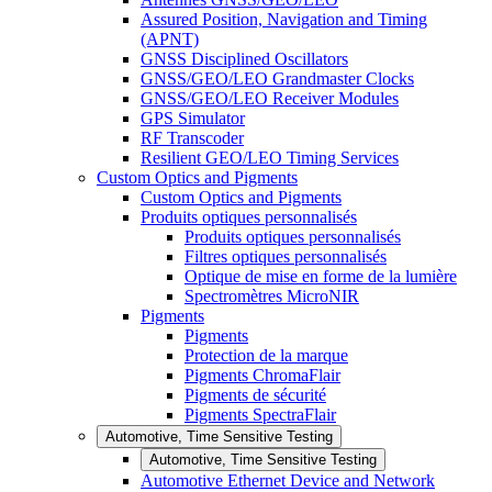
Assured Position, Navigation and Timing
(APNT)
GNSS Disciplined Oscillators
GNSS/GEO/LEO Grandmaster Clocks
GNSS/GEO/LEO Receiver Modules
GPS Simulator
RF Transcoder
Resilient GEO/LEO Timing Services
Custom Optics and Pigments
Custom Optics and Pigments
Produits optiques personnalisés
Produits optiques personnalisés
Filtres optiques personnalisés
Optique de mise en forme de la lumière
Spectromètres MicroNIR
Pigments
Pigments
Protection de la marque
Pigments ChromaFlair
Pigments de sécurité
Pigments SpectraFlair
Automotive, Time Sensitive Testing
Automotive, Time Sensitive Testing
Automotive Ethernet Device and Network