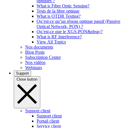
optiques ?
What is Fiber Optic Sensing?
Tests de la fibre optique
What is OTDR Testing?
Qu’est-ce qu’un réseau optique passif (Passive
Optical Network, PON) ?
Qu’est-ce que le XGS-PON&nbsp;?
What is RF Interference?
View All Topics
Nos documents
Blog Posts
Subscription Center
Nos vidéos
Webinars
Support
Close button
Support client
Support client
Portail client
Service client