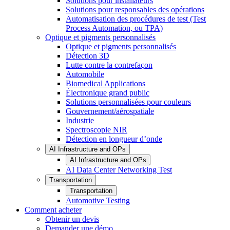
Solutions pour installateurs
Solutions pour responsables des opérations
Automatisation des procédures de test (Test
Process Automation, ou TPA)
Optique et pigments personnalisés
Optique et pigments personnalisés
Détection 3D
Lutte contre la contrefaçon
Automobile
Biomedical Applications
Électronique grand public
Solutions personnalisées pour couleurs
Gouvernement/aérospatiale
Industrie
Spectroscopie NIR
Détection en longueur d’onde
AI Infrastructure and OPs
AI Infrastructure and OPs
AI Data Center Networking Test
Transportation
Transportation
Automotive Testing
Comment acheter
Obtenir un devis
Demander une démo