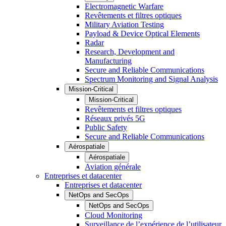
Electromagnetic Warfare
Revêtements et filtres optiques
Military Aviation Testing
Payload & Device Optical Elements
Radar
Research, Development and
Manufacturing
Secure and Reliable Communications
Spectrum Monitoring and Signal Analysis
Mission-Critical
Mission-Critical
Revêtements et filtres optiques
Réseaux privés 5G
Public Safety
Secure and Reliable Communications
Aérospatiale
Aérospatiale
Aviation générale
Entreprises et datacenter
Entreprises et datacenter
NetOps and SecOps
NetOps and SecOps
Cloud Monitoring
Surveillance de l’expérience de l’utilisateur