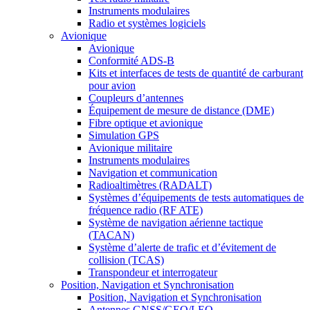
Instruments modulaires
Radio et systèmes logiciels
Avionique
Avionique
Conformité ADS-B
Kits et interfaces de tests de quantité de carburant
pour avion
Coupleurs d’antennes
Équipement de mesure de distance (DME)
Fibre optique et avionique
Simulation GPS
Avionique militaire
Instruments modulaires
Navigation et communication
Radioaltimètres (RADALT)
Systèmes d’équipements de tests automatiques de
fréquence radio (RF ATE)
Système de navigation aérienne tactique
(TACAN)
Système d’alerte de trafic et d’évitement de
collision (TCAS)
Transpondeur et interrogateur
Position, Navigation et Synchronisation
Position, Navigation et Synchronisation
Antennes GNSS/GEO/LEO