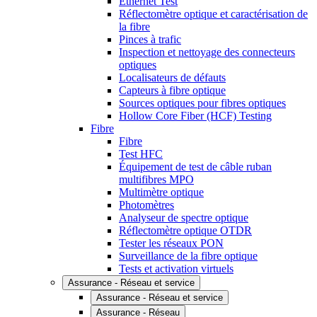
Ethernet Test
Réflectomètre optique et caractérisation de
la fibre
Pinces à trafic
Inspection et nettoyage des connecteurs
optiques
Localisateurs de défauts
Capteurs à fibre optique
Sources optiques pour fibres optiques
Hollow Core Fiber (HCF) Testing
Fibre
Fibre
Test HFC
Équipement de test de câble ruban
multifibres MPO
Multimètre optique
Photomètres
Analyseur de spectre optique
Réflectomètre optique OTDR
Tester les réseaux PON
Surveillance de la fibre optique
Tests et activation virtuels
Assurance - Réseau et service
Assurance - Réseau et service
Assurance - Réseau