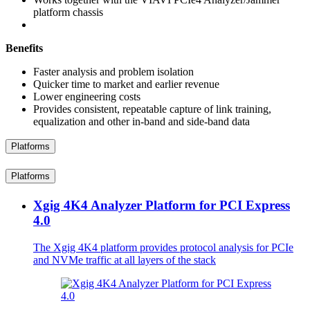
platform chassis
Benefits
Faster analysis and problem isolation
Quicker time to market and earlier revenue
Lower engineering costs
Provides consistent, repeatable capture of link training,
equalization and other in-band and side-band data
Platforms
Platforms
Xgig 4K4 Analyzer Platform for PCI Express
4.0
The Xgig 4K4 platform provides protocol analysis for PCIe
and NVMe traffic at all layers of the stack