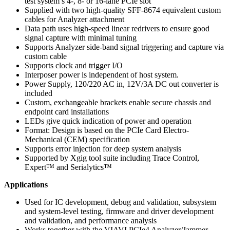
test system’s 4-, 8- or 16-lane PCIe slot
Supplied with two high-quality SFF-8674 equivalent custom
cables for Analyzer attachment
Data path uses high-speed linear redrivers to ensure good
signal capture with minimal tuning
Supports Analyzer side-band signal triggering and capture via
custom cable
Supports clock and trigger I/O
Interposer power is independent of host system.
Power Supply, 120/220 AC in, 12V/3A DC out converter is
included
Custom, exchangeable brackets enable secure chassis and
endpoint card installations
LEDs give quick indication of power and operation
Format: Design is based on the PCIe Card Electro-
Mechanical (CEM) specification
Supports error injection for deep system analysis
Supported by Xgig tool suite including Trace Control,
Expert™ and Serialytics™
Applications
Used for IC development, debug and validation, subsystem
and system-level testing, firmware and driver development
and validation, and performance analysis
Works together with the VIAVI PCIe4 Analyzer/Jammer