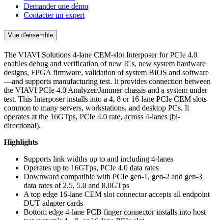
Demander une démo
Contacter un expert
Vue d'ensemble
The VIAVI Solutions 4-lane CEM-slot Interposer for PCIe 4.0
enables debug and verification of new ICs, new system hardware
designs, FPGA firmware, validation of system BIOS and software
—and supports manufacturing test. It provides connection between
the VIAVI PCIe 4.0 Analyzer/Jammer chassis and a system under
test. This Interposer installs into a 4, 8 or 16-lane PCIe CEM slots
common to many servers, workstations, and desktop PCs. It
operates at the 16GTps, PCIe 4.0 rate, across 4-lanes (bi-
directional).
Highlights
Supports link widths up to and including 4-lanes
Operates up to 16GTps, PCIe 4.0 data rates
Downward compatible with PCIe gen-1, gen-2 and gen-3
data rates of 2.5, 5.0 and 8.0GTps
A top edge 16-lane CEM slot connector accepts all endpoint
DUT adapter cards
Bottom edge 4-lane PCB finger connector installs into host