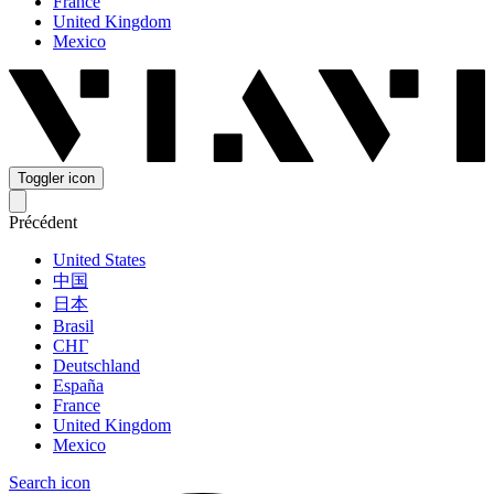
France
United Kingdom
Mexico
Toggler icon
Précédent
United States
中国
日本
Brasil
СНГ
Deutschland
España
France
United Kingdom
Mexico
Search icon