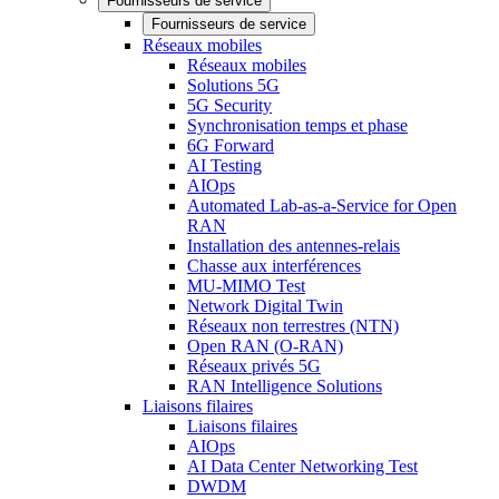
Fournisseurs de service
Fournisseurs de service
Réseaux mobiles
Réseaux mobiles
Solutions 5G
5G Security
Synchronisation temps et phase
6G Forward
AI Testing
AIOps
Automated Lab-as-a-Service for Open
RAN
Installation des antennes-relais
Chasse aux interférences
MU-MIMO Test
Network Digital Twin
Réseaux non terrestres (NTN)
Open RAN (O-RAN)
Réseaux privés 5G
RAN Intelligence Solutions
Liaisons filaires
Liaisons filaires
AIOps
AI Data Center Networking Test
DWDM