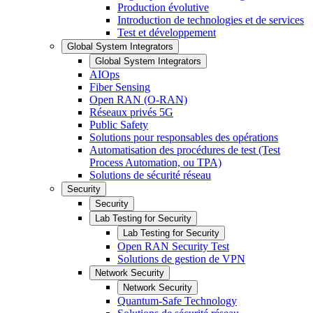
Production évolutive
Introduction de technologies et de services
Test et développement
Global System Integrators
Global System Integrators
AIOps
Fiber Sensing
Open RAN (O-RAN)
Réseaux privés 5G
Public Safety
Solutions pour responsables des opérations
Automatisation des procédures de test (Test
Process Automation, ou TPA)
Solutions de sécurité réseau
Security
Security
Lab Testing for Security
Lab Testing for Security
Open RAN Security Test
Solutions de gestion de VPN
Network Security
Network Security
Quantum-Safe Technology