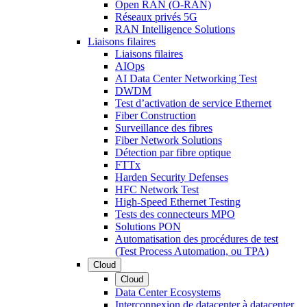
Open RAN (O-RAN)
Réseaux privés 5G
RAN Intelligence Solutions
Liaisons filaires
Liaisons filaires
AIOps
AI Data Center Networking Test
DWDM
Test d’activation de service Ethernet
Fiber Construction
Surveillance des fibres
Fiber Network Solutions
Détection par fibre optique
FTTx
Harden Security Defenses
HFC Network Test
High-Speed Ethernet Testing
Tests des connecteurs MPO
Solutions PON
Automatisation des procédures de test
(Test Process Automation, ou TPA)
Cloud
Cloud
Data Center Ecosystems
Interconnexion de datacenter à datacenter