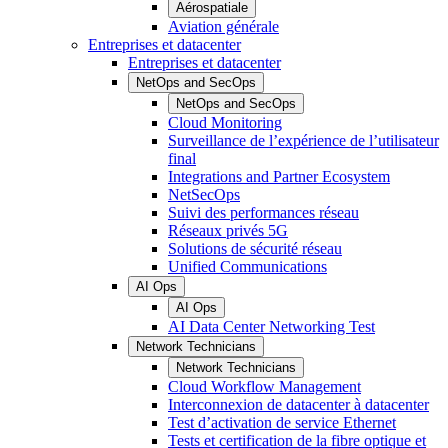
Aérospatiale
Aviation générale
Entreprises et datacenter
Entreprises et datacenter
NetOps and SecOps
NetOps and SecOps
Cloud Monitoring
Surveillance de l’expérience de l’utilisateur
final
Integrations and Partner Ecosystem
NetSecOps
Suivi des performances réseau
Réseaux privés 5G
Solutions de sécurité réseau
Unified Communications
AI Ops
AI Ops
AI Data Center Networking Test
Network Technicians
Network Technicians
Cloud Workflow Management
Interconnexion de datacenter à datacenter
Test d’activation de service Ethernet
Tests et certification de la fibre optique et