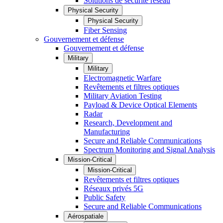
Solutions de sécurité réseau
Physical Security
Physical Security
Fiber Sensing
Gouvernement et défense
Gouvernement et défense
Military
Military
Electromagnetic Warfare
Revêtements et filtres optiques
Military Aviation Testing
Payload & Device Optical Elements
Radar
Research, Development and
Manufacturing
Secure and Reliable Communications
Spectrum Monitoring and Signal Analysis
Mission-Critical
Mission-Critical
Revêtements et filtres optiques
Réseaux privés 5G
Public Safety
Secure and Reliable Communications
Aérospatiale