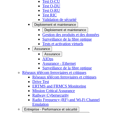
Test O-CU
Test O-DU
Test O-RU
Test RIC
Validation de sécurité
Deploiement et maintenance
Deploiement et maintenance
Gestion des produits et des données
Surveillance de la fibre optique
Tests et activation virtuels
Assurance
Assurance
AIOps
Assurance - Ethernet
Surveillance de la fibre optique
Réseaux télécom ferroviaires et critiques
Réseaux télécom ferroviaires et critiques
Drive Test
ERTMS and FRMCS Monitoring
Mission Critical Assurance
Railway Cybersecurity
Radio Frequency (RF) and Wi-Fi Channel
Emulation
Entreprise - Performance et sécurité