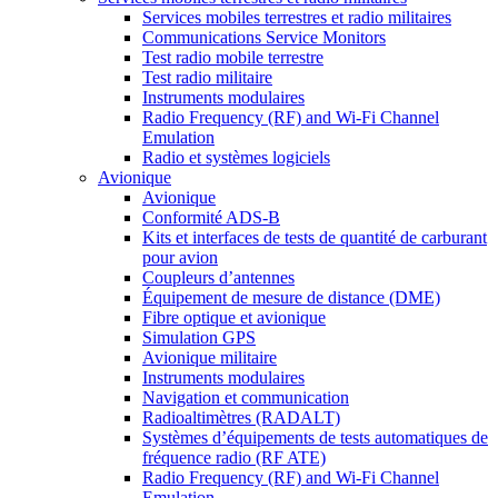
Services mobiles terrestres et radio militaires
Communications Service Monitors
Test radio mobile terrestre
Test radio militaire
Instruments modulaires
Radio Frequency (RF) and Wi-Fi Channel
Emulation
Radio et systèmes logiciels
Avionique
Avionique
Conformité ADS-B
Kits et interfaces de tests de quantité de carburant
pour avion
Coupleurs d’antennes
Équipement de mesure de distance (DME)
Fibre optique et avionique
Simulation GPS
Avionique militaire
Instruments modulaires
Navigation et communication
Radioaltimètres (RADALT)
Systèmes d’équipements de tests automatiques de
fréquence radio (RF ATE)
Radio Frequency (RF) and Wi-Fi Channel
Emulation