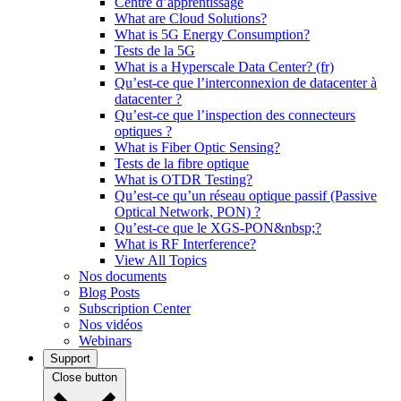
Centre d’apprentissage
What are Cloud Solutions?
What is 5G Energy Consumption?
Tests de la 5G
What is a Hyperscale Data Center? (fr)
Qu’est-ce que l’interconnexion de datacenter à
datacenter ?
Qu’est-ce que l’inspection des connecteurs
optiques ?
What is Fiber Optic Sensing?
Tests de la fibre optique
What is OTDR Testing?
Qu’est-ce qu’un réseau optique passif (Passive
Optical Network, PON) ?
Qu’est-ce que le XGS-PON&nbsp;?
What is RF Interference?
View All Topics
Nos documents
Blog Posts
Subscription Center
Nos vidéos
Webinars
Support
Close button