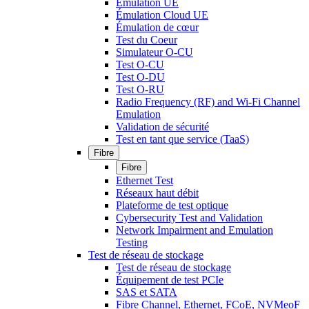
Émulation UE
Émulation Cloud UE
Émulation de cœur
Test du Coeur
Simulateur O-CU
Test O-CU
Test O-DU
Test O-RU
Radio Frequency (RF) and Wi-Fi Channel
Emulation
Validation de sécurité
Test en tant que service (TaaS)
Fibre
Fibre
Ethernet Test
Réseaux haut débit
Plateforme de test optique
Cybersecurity Test and Validation
Network Impairment and Emulation
Testing
Test de réseau de stockage
Test de réseau de stockage
Équipement de test PCIe
SAS et SATA
Fibre Channel, Ethernet, FCoE, NVMeoF