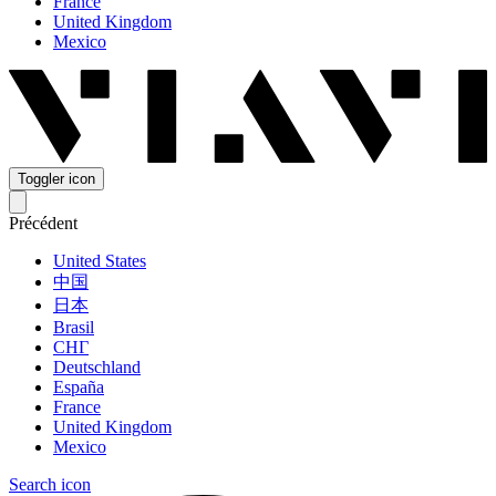
France
United Kingdom
Mexico
Toggler icon
Précédent
United States
中国
日本
Brasil
СНГ
Deutschland
España
France
United Kingdom
Mexico
Search icon