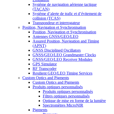
Système de navigation aérienne tactique
(TACAN)
Système d’alerte de trafic et d’évitement de
collision (TCAS)
Transpondeur et interrogateur
Position, Navigation et Synchronisation
Position, Navigation et Synchronisation
Antennes GNSS/GEO/LEO
Assured Position, Navigation and Timing
(APNT)
GNSS Disciplined Oscillators
GNSS/GEO/LEO Grandmaster Clocks
GNSS/GEO/LEO Receiver Modules
GPS Simulator
RF Transcoder
Resilient GEO/LEO Timing Services
Custom Optics and Pigments
Custom Optics and Pigments
Produits optiques personnalisés
Produits optiques personnalisés
Filtres optiques personnalisés
Optique de mise en forme de la lumière
Spectromètres MicroNIR
Pigments