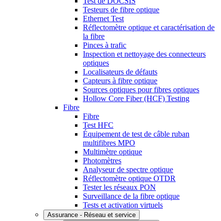
Test de DOCSIS
Testeurs de fibre optique
Ethernet Test
Réflectomètre optique et caractérisation de
la fibre
Pinces à trafic
Inspection et nettoyage des connecteurs
optiques
Localisateurs de défauts
Capteurs à fibre optique
Sources optiques pour fibres optiques
Hollow Core Fiber (HCF) Testing
Fibre
Fibre
Test HFC
Équipement de test de câble ruban
multifibres MPO
Multimètre optique
Photomètres
Analyseur de spectre optique
Réflectomètre optique OTDR
Tester les réseaux PON
Surveillance de la fibre optique
Tests et activation virtuels
Assurance - Réseau et service