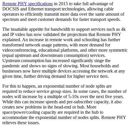
Remote PHY specifications
in 2015 to take full advantage of
DOCSIS and Ethernet transport technologies, allowing cable
operators to efficiently transmit more data over the same amount of
spectrum and meet customer demands for faster transport speeds.
The insatiable appetite for bandwidth to support services such as 4k
and IP video has now validated the projections that Remote PHY
explained. An increase in remote work and schooling has further
transformed network usage patterns, with more demand for
videoconferencing, educational platforms, and other more symmetric
(equal upstream and downstream consumption) services.
Upstream consumption has increased significantly singe the
pandemic and shows no signs of slowing. Most households and
businesses now have multiple devices accessing the network at any
given time, further driving demand for higher service tiers.
For this to happen, an exponential number of node splits are
required to reduce service group sizes. In some cases, the number of
nodes will increase by a multiple of 5-10x over the next five years.
While this can increase speeds and per-subscriber capacity, it also
creates new problems in the head-end or hub. More
space/power/cooling capacity are required in the hub to
accommodate the exponential number of nodes splits. Remote PHY
relieves these issues.