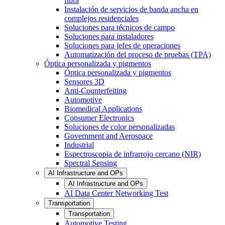
fibra
Instalación de servicios de banda ancha en
complejos residenciales
Soluciones para técnicos de campo
Soluciones para instaladores
Soluciones para jefes de operaciones
Automatización del proceso de pruebas (TPA)
Óptica personalizada y pigmentos
Óptica personalizada y pigmentos
Sensores 3D
Anti-Counterfeiting
Automotive
Biomedical Applications
Consumer Electronics
Soluciones de color personalizadas
Government and Aerospace
Industrial
Espectroscopia de infrarrojo cercano (NIR)
Spectral Sensing
AI Infrastructure and OPs
AI Infrastructure and OPs
AI Data Center Networking Test
Transportation
Transportation
Automotive Testing