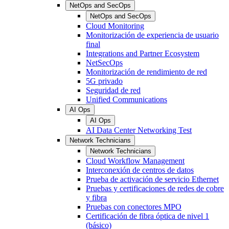
NetOps and SecOps
NetOps and SecOps
Cloud Monitoring
Monitorización de experiencia de usuario
final
Integrations and Partner Ecosystem
NetSecOps
Monitorización de rendimiento de red
5G privado
Seguridad de red
Unified Communications
AI Ops
AI Ops
AI Data Center Networking Test
Network Technicians
Network Technicians
Cloud Workflow Management
Interconexión de centros de datos
Prueba de activación de servicio Ethernet
Pruebas y certificaciones de redes de cobre
y fibra
Pruebas con conectores MPO
Certificación de fibra óptica de nivel 1
(básico)