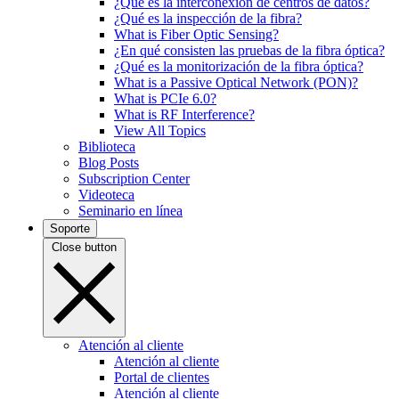
¿Qué es la interconexión de centros de datos?
¿Qué es la inspección de la fibra?
What is Fiber Optic Sensing?
¿En qué consisten las pruebas de la fibra óptica?
¿Qué es la monitorización de la fibra óptica?
What is a Passive Optical Network (PON)?
What is PCIe 6.0?
What is RF Interference?
View All Topics
Biblioteca
Blog Posts
Subscription Center
Videoteca
Seminario en línea
Soporte
Close button
Atención al cliente
Atención al cliente
Portal de clientes
Atención al cliente