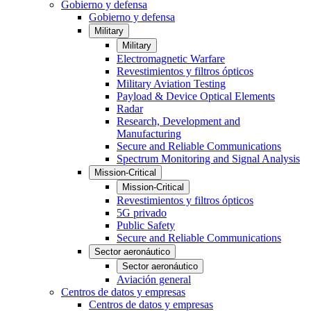
Gobierno y defensa
Gobierno y defensa
Military
Military
Electromagnetic Warfare
Revestimientos y filtros ópticos
Military Aviation Testing
Payload & Device Optical Elements
Radar
Research, Development and
Manufacturing
Secure and Reliable Communications
Spectrum Monitoring and Signal Analysis
Mission-Critical
Mission-Critical
Revestimientos y filtros ópticos
5G privado
Public Safety
Secure and Reliable Communications
Sector aeronáutico
Sector aeronáutico
Aviación general
Centros de datos y empresas
Centros de datos y empresas