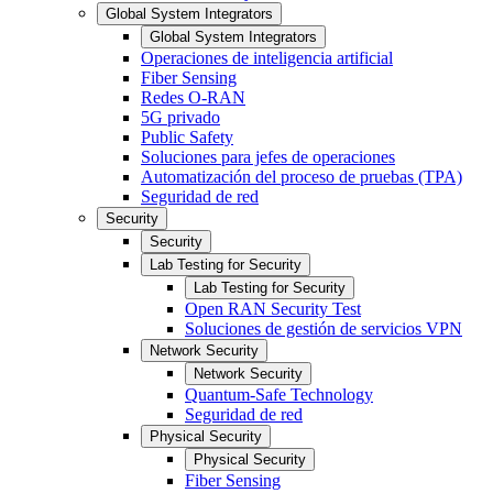
Global System Integrators
Global System Integrators
Operaciones de inteligencia artificial
Fiber Sensing
Redes O-RAN
5G privado
Public Safety
Soluciones para jefes de operaciones
Automatización del proceso de pruebas (TPA)
Seguridad de red
Security
Security
Lab Testing for Security
Lab Testing for Security
Open RAN Security Test
Soluciones de gestión de servicios VPN
Network Security
Network Security
Quantum-Safe Technology
Seguridad de red
Physical Security
Physical Security
Fiber Sensing