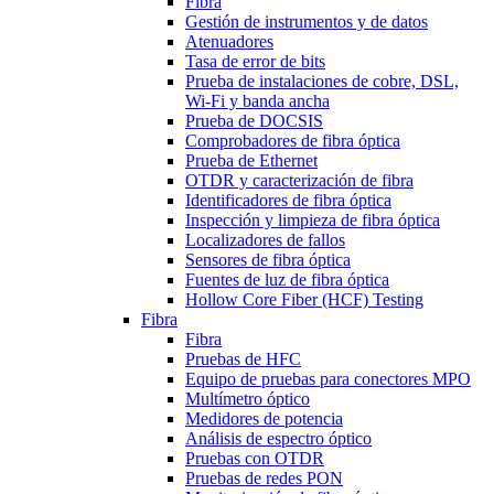
Fibra
Gestión de instrumentos y de datos
Atenuadores
Tasa de error de bits
Prueba de instalaciones de cobre, DSL,
Wi-Fi y banda ancha
Prueba de DOCSIS
Comprobadores de fibra óptica
Prueba de Ethernet
OTDR y caracterización de fibra
Identificadores de fibra óptica
Inspección y limpieza de fibra óptica
Localizadores de fallos
Sensores de fibra óptica
Fuentes de luz de fibra óptica
Hollow Core Fiber (HCF) Testing
Fibra
Fibra
Pruebas de HFC
Equipo de pruebas para conectores MPO
Multímetro óptico
Medidores de potencia
Análisis de espectro óptico
Pruebas con OTDR
Pruebas de redes PON