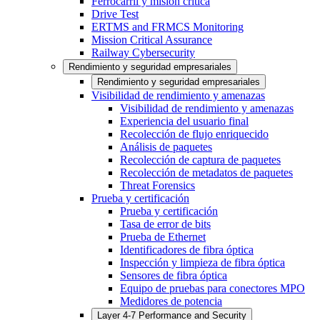
Ferrocarril y misión crítica
Drive Test
ERTMS and FRMCS Monitoring
Mission Critical Assurance
Railway Cybersecurity
Rendimiento y seguridad empresariales
Rendimiento y seguridad empresariales
Visibilidad de rendimiento y amenazas
Visibilidad de rendimiento y amenazas
Experiencia del usuario final
Recolección de flujo enriquecido
Análisis de paquetes
Recolección de captura de paquetes
Recolección de metadatos de paquetes
Threat Forensics
Prueba y certificación
Prueba y certificación
Tasa de error de bits
Prueba de Ethernet
Identificadores de fibra óptica
Inspección y limpieza de fibra óptica
Sensores de fibra óptica
Equipo de pruebas para conectores MPO
Medidores de potencia
Layer 4-7 Performance and Security