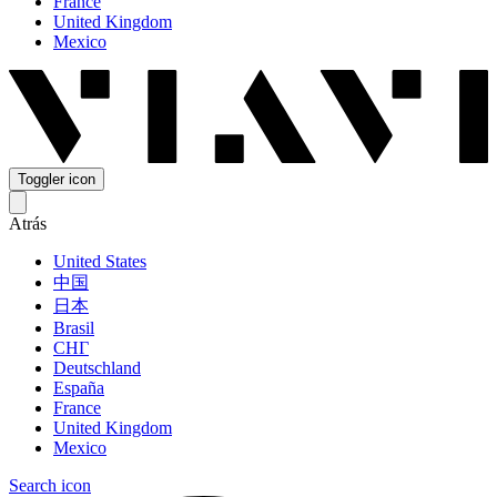
France
United Kingdom
Mexico
Toggler icon
Atrás
United States
中国
日本
Brasil
СНГ
Deutschland
España
France
United Kingdom
Mexico
Search icon