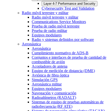
Layer 4-7 Performance and Security
Cybersecurity Test and Validation
Radio móvil terrestre y militar
Radio móvil terrestre y militar
Communications Service Monitors
Prueba de radio móvil terrestre
Prueba de radio militar
Equipos modulares
Radio y sistemas definidos por software
Aeronáutica
Aeronáutica
Cumplimiento normativo de ADS-B
Conjuntos e interfaces de prueba de cantidad de
combustible de avión
Acopladores de antena
Equipo de medición de distancia (DME)
Aviónica de fibra óptica
Simulación GPS
Aeronáutica militar
Equipos modulares
Navegación y comunicación
Radioaltímetros (RADALT)
Sistemas de equipo de pruebas automáticas de
radiofrecuencia (RF ATE)
Sistema de navegación aérea táctica (TACAN)