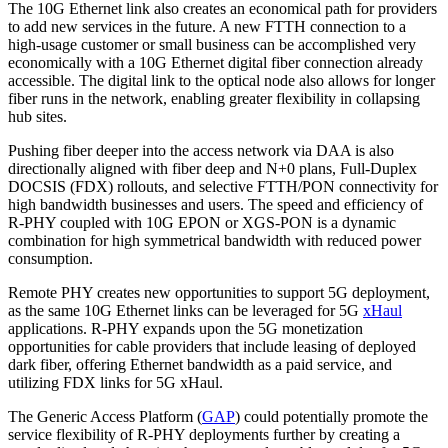
The 10G Ethernet link also creates an economical path for providers
to add new services in the future. A new FTTH connection to a
high-usage customer or small business can be accomplished very
economically with a 10G Ethernet digital fiber connection already
accessible. The digital link to the optical node also allows for longer
fiber runs in the network, enabling greater flexibility in collapsing
hub sites.
Pushing fiber deeper into the access network via DAA is also
directionally aligned with fiber deep and N+0 plans, Full-Duplex
DOCSIS (FDX) rollouts, and selective FTTH/PON connectivity for
high bandwidth businesses and users. The speed and efficiency of
R-PHY coupled with 10G EPON or XGS-PON is a dynamic
combination for high symmetrical bandwidth with reduced power
consumption.
Remote PHY creates new opportunities to support 5G deployment,
as the same 10G Ethernet links can be leveraged for 5G
xHaul
applications. R-PHY expands upon the 5G monetization
opportunities for cable providers that include leasing of deployed
dark fiber, offering Ethernet bandwidth as a paid service, and
utilizing FDX links for
5G xHaul
.
The Generic Access Platform (
GAP
) could potentially promote the
service flexibility of R-PHY deployments further by creating a