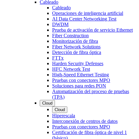
Cableado
Cableado
Operaciones de inteligencia artificial
AI Data Center Networking Test
DWDM
Prueba de activación de servicio Ethernet
Fiber Construction
Monitorización de fibra
Fiber Network Solutions
Detección de fibra óptica
FTTx
Harden Security Defenses
HFC Network Test
High-Speed Ethernet Testing
Pruebas con conectores MPO
Soluciones para redes PON
Automatización del proceso de pruebas
(TPA)
Cloud
Cloud
Hiperescala
Interconexión de centros de datos
Pruebas con conectores MPO
Certificación de fibra óptica de nivel 1
(básico)