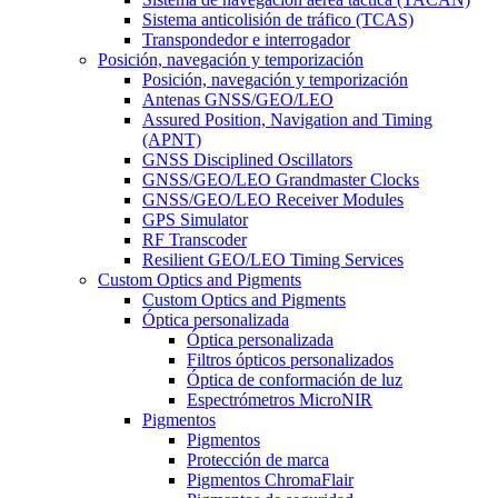
Sistema anticolisión de tráfico (TCAS)
Transpondedor e interrogador
Posición, navegación y temporización
Posición, navegación y temporización
Antenas GNSS/GEO/LEO
Assured Position, Navigation and Timing
(APNT)
GNSS Disciplined Oscillators
GNSS/GEO/LEO Grandmaster Clocks
GNSS/GEO/LEO Receiver Modules
GPS Simulator
RF Transcoder
Resilient GEO/LEO Timing Services
Custom Optics and Pigments
Custom Optics and Pigments
Óptica personalizada
Óptica personalizada
Filtros ópticos personalizados
Óptica de conformación de luz
Espectrómetros MicroNIR
Pigmentos
Pigmentos
Protección de marca
Pigmentos ChromaFlair