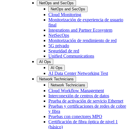
NetOps and SecOps
NetOps and SecOps
Cloud Monitoring
Monitorización de experiencia de usuario
final
Integrations and Partner Ecosystem
NetSecOps
Monitorización de rendimiento de red
5G privado
Seguridad de red
Unified Communications
AI Ops
AI Ops
AI Data Center Networking Test
Network Technicians
Network Technicians
Cloud Workflow Management
Interconexión de centros de datos
Prueba de activación de servicio Ethernet
Pruebas y certificaciones de redes de cobre
y fibra
Pruebas con conectores MPO
Certificación de fibra óptica de nivel 1
(básico)