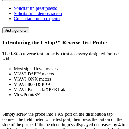
Solicitar un presupuesto
Solicitar una demostración
Contactar con un experto
Vista general
Introducing the I-Stop™ Reverse Test Probe
The I-Stop reverse test probe is a test accessory designed for use
with:
Most signal level meters
VIAVI DSP™ meters
VIAVI ONX meters
VIAVI 860 DSPi™
VIAVI PathTrak/XPERTrak
ViewPoint/SST
Simply screw the probe into a KS port on the distribution tap,
connect the field meter to the test port, then press the button on the
side of the probe. If the headend ingress displayed decreases by 4 to