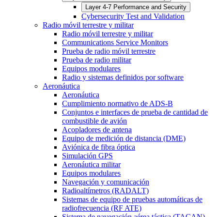
Layer 4-7 Performance and Security
Cybersecurity Test and Validation
Radio móvil terrestre y militar
Radio móvil terrestre y militar
Communications Service Monitors
Prueba de radio móvil terrestre
Prueba de radio militar
Equipos modulares
Radio y sistemas definidos por software
Aeronáutica
Aeronáutica
Cumplimiento normativo de ADS-B
Conjuntos e interfaces de prueba de cantidad de
combustible de avión
Acopladores de antena
Equipo de medición de distancia (DME)
Aviónica de fibra óptica
Simulación GPS
Aeronáutica militar
Equipos modulares
Navegación y comunicación
Radioaltímetros (RADALT)
Sistemas de equipo de pruebas automáticas de
radiofrecuencia (RF ATE)
Sistema de navegación aérea táctica (TACAN)