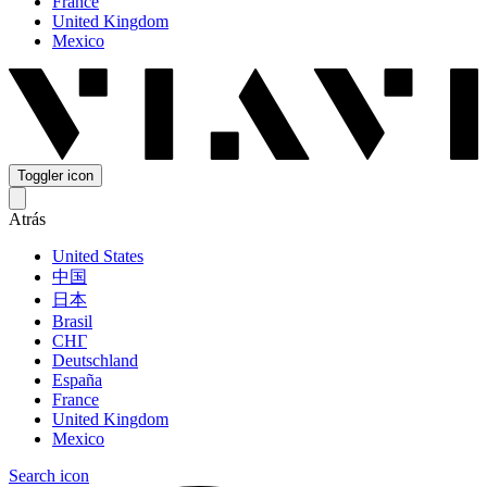
France
United Kingdom
Mexico
Toggler icon
Atrás
United States
中国
日本
Brasil
СНГ
Deutschland
España
France
United Kingdom
Mexico
Search icon