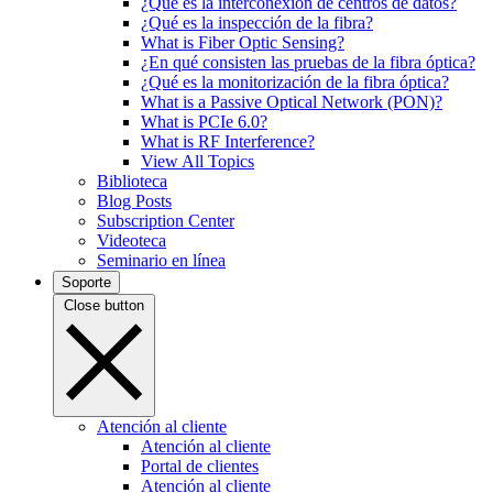
¿Qué es la interconexión de centros de datos?
¿Qué es la inspección de la fibra?
What is Fiber Optic Sensing?
¿En qué consisten las pruebas de la fibra óptica?
¿Qué es la monitorización de la fibra óptica?
What is a Passive Optical Network (PON)?
What is PCIe 6.0?
What is RF Interference?
View All Topics
Biblioteca
Blog Posts
Subscription Center
Videoteca
Seminario en línea
Soporte
Close button
Atención al cliente
Atención al cliente
Portal de clientes
Atención al cliente