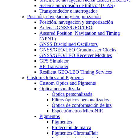
Sistema anticolisión de tráfico (TCAS)
Transpondedor e interrogador
Posición, navegación y temporización
Posición, navegación y temporización
Antenas GNSS/GEO/LEO
Assured Position, Navigation and Timing
(APNT)
GNSS Disciplined Oscillators
GNSS/GEO/LEO Grandmaster Clocks
GNSS/GEO/LEO Receiver Modules
GPS Simulator
RF Transcoder
Resilient GEO/LEO Timing Services
Custom Optics and Pigments
Custom Optics and Pigments
Óptica personalizada
Óptica personalizada
Filtros ópticos personalizados
Óptica de conformación de luz
Espectrómetros MicroNIR
Pigmentos
Pigmentos
Protección de marca
Pigmentos ChromaFlair