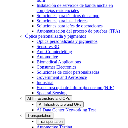
fibra
Instalación de servicios de banda ancha en
complejos residenciales
Soluciones para técnicos de campo
Soluciones para instaladores
Soluciones para jefes de operaciones
Automatización del proceso de pruebas (TPA)
Óptica personalizada y pigmentos
Óptica personalizada y pigmentos
Sensores 3D
Anti-Counterfeiting
Automotive
Biomedical Applications
Consumer Electronics
Soluciones de color personalizadas
Government and Aerospace
Industrial
Espectroscopia de infrarrojo cercano (NIR)
Spectral Sensing
AI Infrastructure and OPs
AI Infrastructure and OPs
AI Data Center Networking Test
Transportation
Transportation
Automotive Testing