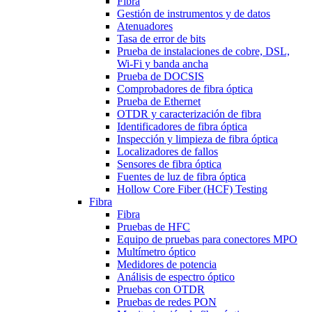
Fibra
Gestión de instrumentos y de datos
Atenuadores
Tasa de error de bits
Prueba de instalaciones de cobre, DSL,
Wi-Fi y banda ancha
Prueba de DOCSIS
Comprobadores de fibra óptica
Prueba de Ethernet
OTDR y caracterización de fibra
Identificadores de fibra óptica
Inspección y limpieza de fibra óptica
Localizadores de fallos
Sensores de fibra óptica
Fuentes de luz de fibra óptica
Hollow Core Fiber (HCF) Testing
Fibra
Fibra
Pruebas de HFC
Equipo de pruebas para conectores MPO
Multímetro óptico
Medidores de potencia
Análisis de espectro óptico
Pruebas con OTDR
Pruebas de redes PON