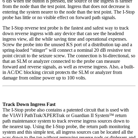
6 dB when the button is pressed, the source of the ingress is farther
from the node than the test point. Ingress that does not decrease is
entering the system nearer to the node than the test point. The I-Stop
probe has little or no visible effect on forward path signals.
The I-Stop reverse test probe is the fastest and safest way to track
down reverse ingress with any device that can see the headend
ingress view, all the while saving time and operational expenses.
Screw the probe into the unused KS port of a distribution tap and a
spring-loaded “stinger” will connect a nominal 20 dB resistive test
point circuit to the seizure screw. The connection is bi-directional, so
that an SLM or analyzer connected to the probe can measure
forward and reverse signals, as well as reverse ingress. Also, a built-
in AC/DC blocking circuit protects the SLM or analyzer from
damage from online power up to 100 volts.
Track Down Ingress Fast
The I-Stop probe also contains a patented circuit that is used with
the VIAVI PathTrak/XPERTrak or Guardian II System™ return
path maintenance system to track reverse ingress sources down to
the nearest tap. Using the I-Stop probe, the return path monitoring
system and this simple test, all ingress sources can be located all the
way down to the tap without removing reverse pads or diplexers and