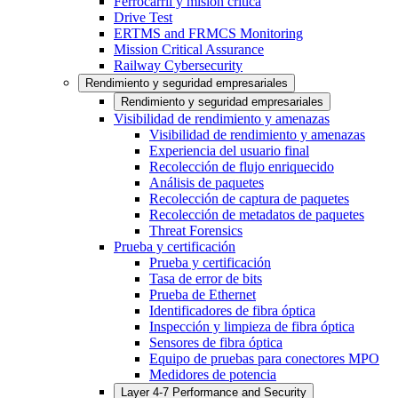
Ferrocarril y misión crítica
Drive Test
ERTMS and FRMCS Monitoring
Mission Critical Assurance
Railway Cybersecurity
Rendimiento y seguridad empresariales
Rendimiento y seguridad empresariales
Visibilidad de rendimiento y amenazas
Visibilidad de rendimiento y amenazas
Experiencia del usuario final
Recolección de flujo enriquecido
Análisis de paquetes
Recolección de captura de paquetes
Recolección de metadatos de paquetes
Threat Forensics
Prueba y certificación
Prueba y certificación
Tasa de error de bits
Prueba de Ethernet
Identificadores de fibra óptica
Inspección y limpieza de fibra óptica
Sensores de fibra óptica
Equipo de pruebas para conectores MPO
Medidores de potencia
Layer 4-7 Performance and Security