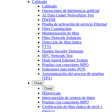
Cableado
Cableado
Operaciones de inteligencia artificial
AI Data Center Networking Test
DWDM
Prueba de activación de servicio Ethernet
Fiber Construction
Monitorización de fibra
Fiber Network Solutions
Detección de fibra óptica
FTTx
Harden Security Defenses
HFC Network Test
High-Speed Ethernet Testing
Pruebas con conectores MPO
Soluciones para redes PON
Automatización del proceso de pruebas
(TPA)
Cloud
Cloud
Hiperescala
Interconexión de centros de datos
Pruebas con conectores MPO
Certificación de fibra óptica de nivel 1
(básico)