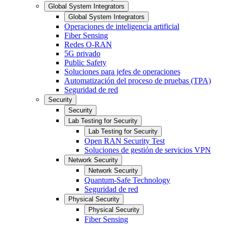
Global System Integrators
Global System Integrators
Operaciones de inteligencia artificial
Fiber Sensing
Redes O-RAN
5G privado
Public Safety
Soluciones para jefes de operaciones
Automatización del proceso de pruebas (TPA)
Seguridad de red
Security
Security
Lab Testing for Security
Lab Testing for Security
Open RAN Security Test
Soluciones de gestión de servicios VPN
Network Security
Network Security
Quantum-Safe Technology
Seguridad de red
Physical Security
Physical Security
Fiber Sensing