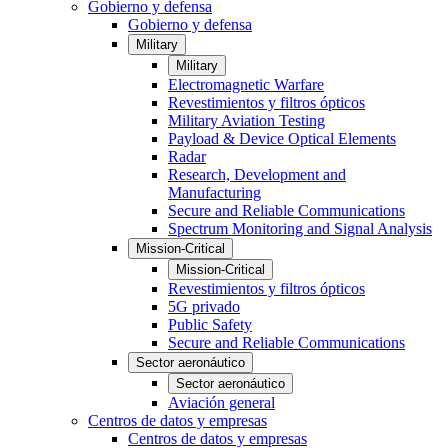
Gobierno y defensa
Gobierno y defensa
Military
Military
Electromagnetic Warfare
Revestimientos y filtros ópticos
Military Aviation Testing
Payload & Device Optical Elements
Radar
Research, Development and
Manufacturing
Secure and Reliable Communications
Spectrum Monitoring and Signal Analysis
Mission-Critical
Mission-Critical
Revestimientos y filtros ópticos
5G privado
Public Safety
Secure and Reliable Communications
Sector aeronáutico
Sector aeronáutico
Aviación general
Centros de datos y empresas
Centros de datos y empresas