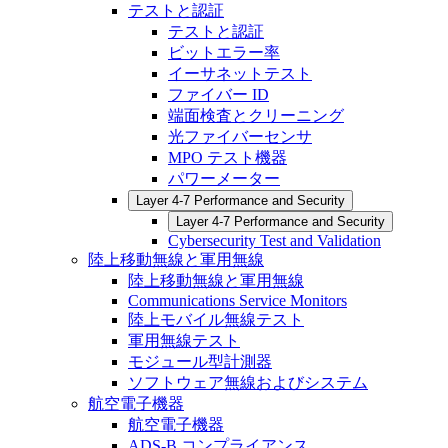
テストと認証
テストと認証
ビットエラー率
イーサネットテスト
ファイバー ID
端面検査とクリーニング
光ファイバーセンサ
MPO テスト機器
パワーメーター
Layer 4-7 Performance and Security
Layer 4-7 Performance and Security
Cybersecurity Test and Validation
陸上移動無線と軍用無線
陸上移動無線と軍用無線
Communications Service Monitors
陸上モバイル無線テスト
軍用無線テスト
モジュール型計測器
ソフトウェア無線およびシステム
航空電子機器
航空電子機器
ADS-B コンプライアンス