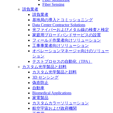
Fiber Sensing
請負業者
請負業者
基地局の導入とコミッショニング
Data Center Contractor Solutions
光ファイバーおよびメタル線の検査と検定
家庭用ブロードバンドサービスの設置
フィールド作業者向けソリューション
工事事業者向けソリューション
オペレーションマネージャ向けのソリュー
ション
テストプロセスの自動化（TPA）
カスタム光学製品と顔料
カスタム光学製品と顔料
3D センシング
偽造防止
自動車
Biomedical Applications
家電製品
カスタムカラーソリューション
航空宇宙および政府機関