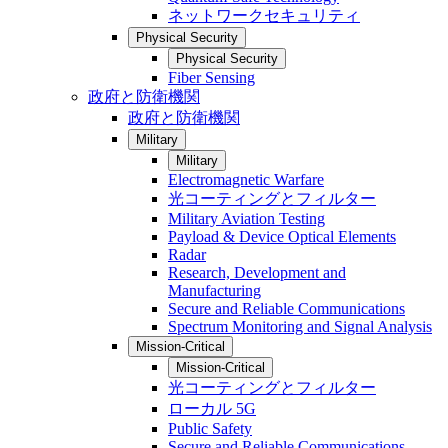
ネットワークセキュリティ
Physical Security
Physical Security
Fiber Sensing
政府と防衛機関
政府と防衛機関
Military
Military
Electromagnetic Warfare
光コーティングとフィルター
Military Aviation Testing
Payload & Device Optical Elements
Radar
Research, Development and
Manufacturing
Secure and Reliable Communications
Spectrum Monitoring and Signal Analysis
Mission-Critical
Mission-Critical
光コーティングとフィルター
ローカル 5G
Public Safety
Secure and Reliable Communications