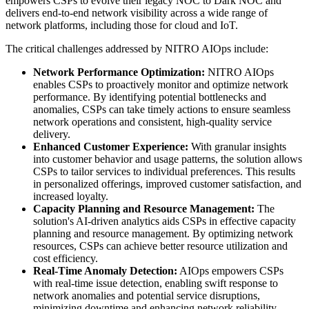
empowers CSPs to evolve their legacy NOC to Dark NOC and
delivers end-to-end network visibility across a wide range of
network platforms, including those for cloud and IoT.
The critical challenges addressed by NITRO AIOps include:
Network Performance Optimization:
NITRO AIOps
enables CSPs to proactively monitor and optimize network
performance. By identifying potential bottlenecks and
anomalies, CSPs can take timely actions to ensure seamless
network operations and consistent, high-quality service
delivery.
Enhanced Customer Experience:
With granular insights
into customer behavior and usage patterns, the solution allows
CSPs to tailor services to individual preferences. This results
in personalized offerings, improved customer satisfaction, and
increased loyalty.
Capacity Planning and Resource Management:
The
solution's AI-driven analytics aids CSPs in effective capacity
planning and resource management. By optimizing network
resources, CSPs can achieve better resource utilization and
cost efficiency.
Real-Time Anomaly Detection:
AIOps empowers CSPs
with real-time issue detection, enabling swift response to
network anomalies and potential service disruptions,
minimizing downtime and enhancing network reliability.