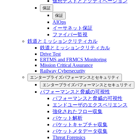
仮想テストとアクティベーション
保証
保証
AIOps
イーサネット保証
ファイバー監視
鉄道とミッションクリティカル
鉄道とミッションクリティカル
Drive Test
ERTMS and FRMCS Monitoring
Mission Critical Assurance
Railway Cybersecurity
エンタープライズパフォーマンスとセキュリティ
エンタープライズパフォーマンスとセキュリティ
パフォーマンスと脅威の可視性
パフォーマンスと脅威の可視性
エンドユーザのエクスペリエンス
強化されたフロー収集
パケット解析
パケットキャプチャ収集
パケットメタデータ収集
Threat Forensics