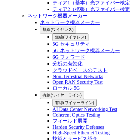
ティア1（基本）光ファイバー検定
ティア2（拡張）光ファイバー検定
ネットワーク機器メーカー
ネットワーク機器メーカー
無線(ワイヤレス)
無線(ワイヤレス)
5G セキュリティ
5G ネットワーク機器メーカー
6G フォワード
分析の有効化
クラウドベースのテスト
Non-Terrestrial Networks
Open RAN Security Test
ローカル 5G
有線(ワイヤーライン)
有線(ワイヤーライン)
AI Data Center Networking Test
Coherent Optics Testing
フィールド展開
Harden Security Defenses
High-Speed Ethernet Testing
技術とサービス紹介