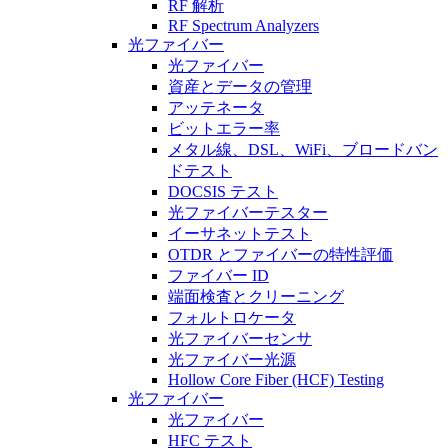
RF 解析
RF Spectrum Analyzers
光ファイバー
光ファイバー
資産とデータの管理
アッテネータ
ビットエラー率
メタル線、DSL、WiFi、ブロードバン
ドテスト
DOCSIS テスト
光ファイバーテスター
イーサネットテスト
OTDR とファイバーの特性評価
ファイバー ID
端面検査とクリーニング
フォルトロケータ
光ファイバーセンサ
光ファイバー光源
Hollow Core Fiber (HCF) Testing
光ファイバー
光ファイバー
HFC テスト