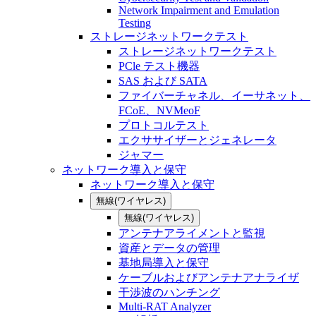
Network Impairment and Emulation
Testing
ストレージネットワークテスト
ストレージネットワークテスト
PCle テスト機器
SAS および SATA
ファイバーチャネル、イーサネット、
FCoE、NVMeoF
プロトコルテスト
エクササイザーとジェネレータ
ジャマー
ネットワーク導入と保守
ネットワーク導入と保守
無線(ワイヤレス)
無線(ワイヤレス)
アンテナアライメントと監視
資産とデータの管理
基地局導入と保守
ケーブルおよびアンテナアナライザ
干渉波のハンチング
Multi-RAT Analyzer