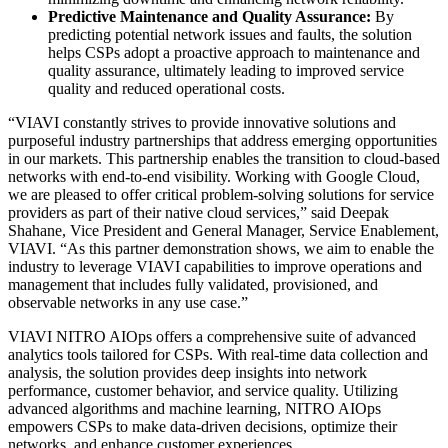
Predictive Maintenance and Quality Assurance:
By
predicting potential network issues and faults, the solution
helps CSPs adopt a proactive approach to maintenance and
quality assurance, ultimately leading to improved service
quality and reduced operational costs.
“VIAVI constantly strives to provide innovative solutions and
purposeful industry partnerships that address emerging opportunities
in our markets. This partnership enables the transition to cloud-based
networks with end-to-end visibility. Working with Google Cloud,
we are pleased to offer critical problem-solving solutions for service
providers as part of their native cloud services,” said Deepak
Shahane, Vice President and General Manager, Service Enablement,
VIAVI. “As this partner demonstration shows, we aim to enable the
industry to leverage VIAVI capabilities to improve operations and
management that includes fully validated, provisioned, and
observable networks in any use case.”
VIAVI NITRO AIOps offers a comprehensive suite of advanced
analytics tools tailored for CSPs. With real-time data collection and
analysis, the solution provides deep insights into network
performance, customer behavior, and service quality. Utilizing
advanced algorithms and machine learning, NITRO AIOps
empowers CSPs to make data-driven decisions, optimize their
networks, and enhance customer experiences.