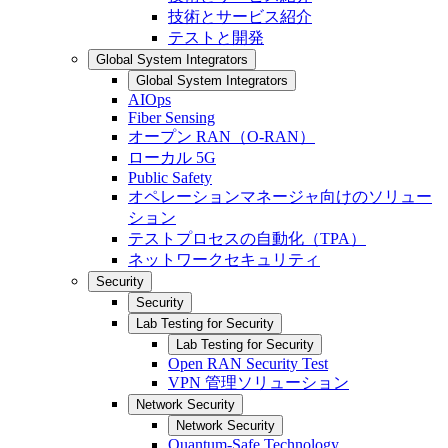
技術とサービス紹介
テストと開発
Global System Integrators
Global System Integrators
AIOps
Fiber Sensing
オープン RAN（O-RAN）
ローカル 5G
Public Safety
オペレーションマネージャ向けのソリュー
ション
テストプロセスの自動化（TPA）
ネットワークセキュリティ
Security
Security
Lab Testing for Security
Lab Testing for Security
Open RAN Security Test
VPN 管理ソリューション
Network Security
Network Security
Quantum-Safe Technology