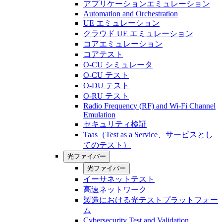
アプリケーションエミュレーション
Automation and Orchestration
UE エミュレーション
クラウド UE エミュレーション
コアエミュレーション
コアテスト
O-CU シミュレータ
O-CU テスト
O-DU テスト
O-RU テスト
Radio Frequency (RF) and Wi-Fi Channel
Emulation
セキュリティ検証
Taas（Test as a Service、サービスとし
てのテスト）
光ファイバー
光ファイバー
イーサネットテスト
高速ネットワーク
製造における光テストプラットフォー
ム
Cybersecurity Test and Validation