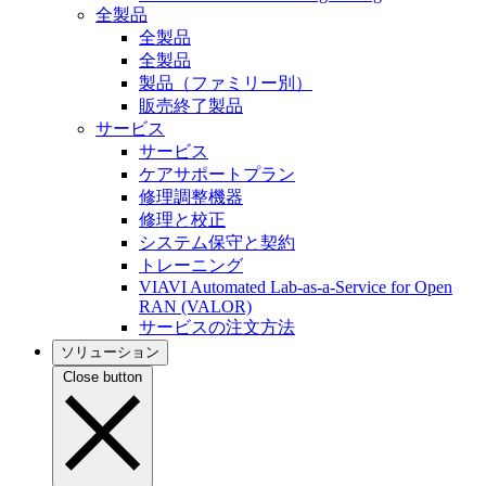
全製品
全製品
全製品
製品（ファミリー別）
販売終了製品
サービス
サービス
ケアサポートプラン
修理調整機器
修理と校正
システム保守と契約
トレーニング
VIAVI Automated Lab-as-a-Service for Open
RAN (VALOR)
サービスの注文方法
ソリューション
Close button