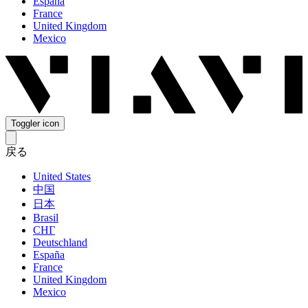
España
France
United Kingdom
Mexico
Toggler icon
戻る
United States
中国
日本
Brasil
СНГ
Deutschland
España
France
United Kingdom
Mexico