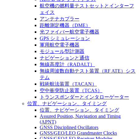
航空機の燃料量テストセットとインターフ
ェイス
アンテナカプラー
距離測定機器（DME）
光ファイバー航空電子機器
GPS シミュレーション
軍用航空電子機器
モジュール型計測器
ナビゲーションと通信
無線高度計（RADALT）
無線周波数自動テスト装置（RF ATE）シス
テム
戦術航法装置（TACAN）
空中衝突防止装置（TCAS）
トランスポンダーとインタローゲーター
位置、ナビゲーション、タイミング
位置、ナビゲーション、タイミング
Assured Position, Navigation and Timing
(APNT)
GNSS Disciplined Oscillators
GNSS/GEO/LEO Grandmaster Clocks
GNSS/GEO/LEO Receiver Modules