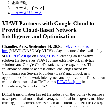
企業情報
ニュース、イベント
ニュースリリース
VIAVI Partners with Google Cloud to
Provide Cloud-Based Network
Intelligence and Optimization
Chandler, Ariz., September 14, 2023, –
Viavi Solutions
Inc.
(VIAVI) (NASDAQ: VIAV) today announced the availability
®
of
NITRO
AIOps
on
Google Cloud
, creating an innovative
solution that leverages VIAVI cutting-edge network analytics
solutions and Google Cloud's native service capabilities. The
collaboration aims to address critical challenges faced by
Communication Service Providers (CSPs) and unlock new
opportunities for network intelligence and optimization. The solution
will be demonstrated at TMForum’s
DTW23 - Ignite
in
Copenhagen, September 19-21.
Digital transformation has set the industry on the journey to realize a
new operational model that leverages artificial intelligence, machine
learning, and network orchestration and automation. NITRO AIOps