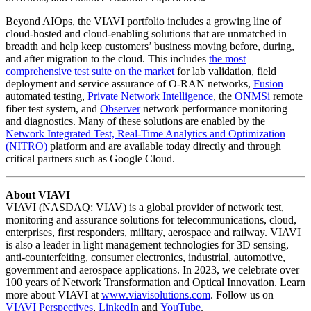
Beyond AIOps, the VIAVI portfolio includes a growing line of
cloud-hosted and cloud-enabling solutions that are unmatched in
breadth and help keep customers’ business moving before, during,
and after migration to the cloud. This includes
the most
comprehensive test suite on the market
for lab validation, field
deployment and service assurance of O-RAN networks,
Fusion
automated testing,
Private Network Intelligence
, the
ONMSi
remote
fiber test system, and
Observer
network performance monitoring
and diagnostics. Many of these solutions are enabled by the
Network Integrated Test, Real-Time Analytics and Optimization
(NITRO)
platform and are available today directly and through
critical partners such as Google Cloud.
About VIAVI
VIAVI (NASDAQ: VIAV) is a global provider of network test,
monitoring and assurance solutions for telecommunications, cloud,
enterprises, first responders, military, aerospace and railway. VIAVI
is also a leader in light management technologies for 3D sensing,
anti-counterfeiting, consumer electronics, industrial, automotive,
government and aerospace applications. In 2023, we celebrate over
100 years of Network Transformation and Optical Innovation. Learn
more about VIAVI at
www.viavisolutions.com
. Follow us on
VIAVI Perspectives
,
LinkedIn
and
YouTube
.