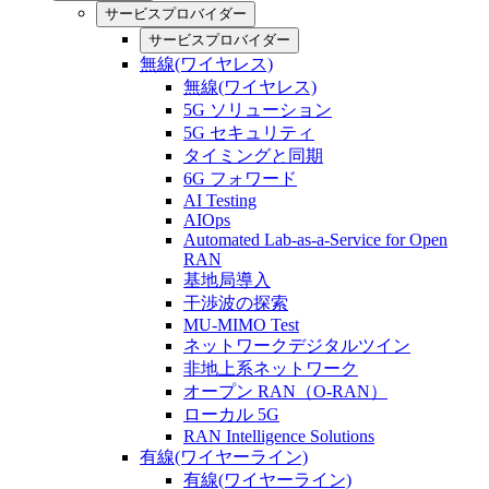
サービスプロバイダー
サービスプロバイダー
無線(ワイヤレス)
無線(ワイヤレス)
5G ソリューション
5G セキュリティ
タイミングと同期
6G フォワード
AI Testing
AIOps
Automated Lab-as-a-Service for Open
RAN
基地局導入
干渉波の探索
MU-MIMO Test
ネットワークデジタルツイン
非地上系ネットワーク
オープン RAN（O-RAN）
ローカル 5G
RAN Intelligence Solutions
有線(ワイヤーライン)
有線(ワイヤーライン)