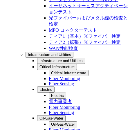
イーサネットサービスアクティベーシ
ョンテスト
光ファイバーおよびメタル線の検査と
検定
MPO コネクターテスト
ティア1（基本）光ファイバー検定
ティア2（拡張）光ファイバー検定
WAN性能検査
Infrastructure and Utilities
Infrastructure and Utilities
Critical Infrastructure
Critical Infrastructure
Fiber Monitoring
Fiber Sensing
Electric
Electric
電力事業者
Fiber Monitoring
Fiber Sensing
Oil-Gas-Water
Oil-Gas-Water
Fiber Monitoring