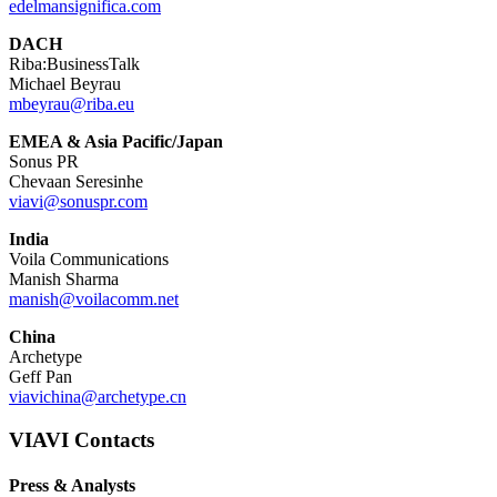
edelmansignifica.com
DACH
Riba:BusinessTalk
Michael Beyrau
mbeyrau@riba.eu
EMEA & Asia Pacific/Japan
Sonus PR
Chevaan Seresinhe
viavi@sonuspr.com
India
Voila Communications
Manish Sharma
manish@voilacomm.net
China
Archetype
Geff Pan
viavichina@archetype.cn
VIAVI Contacts
Press & Analysts