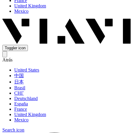
France
United Kingdom
Mexico
Toggler icon
Atrás
United States
中国
日本
Brasil
СНГ
Deutschland
España
France
United Kingdom
Mexico
Search icon