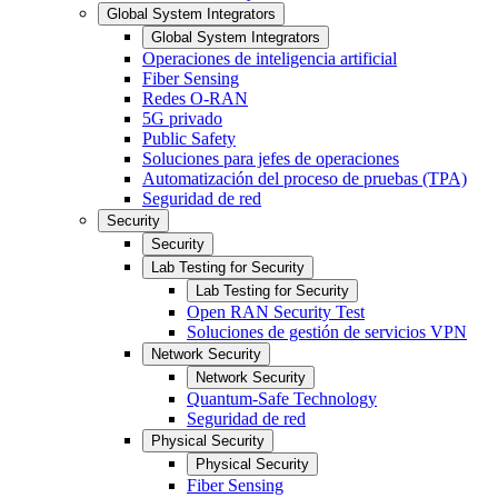
Global System Integrators
Global System Integrators
Operaciones de inteligencia artificial
Fiber Sensing
Redes O-RAN
5G privado
Public Safety
Soluciones para jefes de operaciones
Automatización del proceso de pruebas (TPA)
Seguridad de red
Security
Security
Lab Testing for Security
Lab Testing for Security
Open RAN Security Test
Soluciones de gestión de servicios VPN
Network Security
Network Security
Quantum-Safe Technology
Seguridad de red
Physical Security
Physical Security
Fiber Sensing