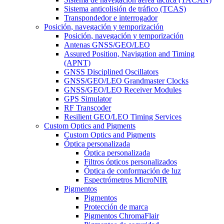
Sistema anticolisión de tráfico (TCAS)
Transpondedor e interrogador
Posición, navegación y temporización
Posición, navegación y temporización
Antenas GNSS/GEO/LEO
Assured Position, Navigation and Timing
(APNT)
GNSS Disciplined Oscillators
GNSS/GEO/LEO Grandmaster Clocks
GNSS/GEO/LEO Receiver Modules
GPS Simulator
RF Transcoder
Resilient GEO/LEO Timing Services
Custom Optics and Pigments
Custom Optics and Pigments
Óptica personalizada
Óptica personalizada
Filtros ópticos personalizados
Óptica de conformación de luz
Espectrómetros MicroNIR
Pigmentos
Pigmentos
Protección de marca
Pigmentos ChromaFlair