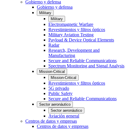
Gobierno y defensa
Gobierno y defensa
Military
Military
Electromagnetic Warfare
Revestimientos y filtros ópticos
Military Aviation Testing
Payload & Device Optical Elements
Radar
Research, Development and
Manufacturing
Secure and Reliable Communications
Spectrum Monitoring and Signal Analysis
Mission-Critical
Mission-Critical
Revestimientos y filtros ópticos
5G privado
Public Safety
Secure and Reliable Communications
Sector aeronáutico
Sector aeronáutico
Aviación general
Centros de datos y empresas
Centros de datos y empresas