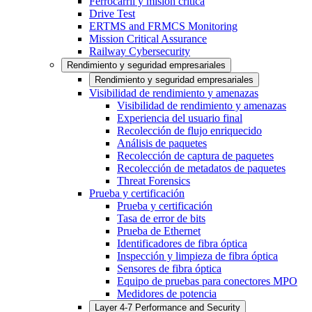
Ferrocarril y misión crítica
Drive Test
ERTMS and FRMCS Monitoring
Mission Critical Assurance
Railway Cybersecurity
Rendimiento y seguridad empresariales
Rendimiento y seguridad empresariales
Visibilidad de rendimiento y amenazas
Visibilidad de rendimiento y amenazas
Experiencia del usuario final
Recolección de flujo enriquecido
Análisis de paquetes
Recolección de captura de paquetes
Recolección de metadatos de paquetes
Threat Forensics
Prueba y certificación
Prueba y certificación
Tasa de error de bits
Prueba de Ethernet
Identificadores de fibra óptica
Inspección y limpieza de fibra óptica
Sensores de fibra óptica
Equipo de pruebas para conectores MPO
Medidores de potencia
Layer 4-7 Performance and Security