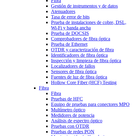
Fibra
Gestión de instrumentos y de datos
Atenuadores
Tasa de error de bits
Prueba de instalaciones de cobre, DSL,
Wi-Fi y banda ancha
Prueba de DOCSIS
Comprobadores de fibra óptica
Prueba de Ethernet
OTDR y caracterización de fibra
Identificadores de fibra óptica
Inspección y limpieza de fibra óptica
Localizadores de fallos
Sensores de fibra óptica
Fuentes de luz de fibra óptica
Hollow Core Fiber (HCF) Testing
Fibra
Fibra
Pruebas de HFC
Equipo de pruebas para conectores MPO
Multímetro óptico
Medidores de potencia
Análisis de espectro óptico
Pruebas con OTDR
Pruebas de redes PON