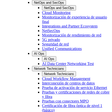
NetOps and SecOps
NetOps and SecOps
Cloud Monitoring
Monitorización de experiencia de usuario
final
Integrations and Partner Ecosystem
NetSecOps
Monitorización de rendimiento de red
5G privado
Seguridad de red
Unified Communications
AI Ops
AI Ops
AI Data Center Networking Test
Network Technicians
Network Technicians
Cloud Workflow Management
Interconexión de centros de datos
Prueba de activación de servicio Ethernet
Pruebas y certificaciones de redes de cobre
y fibra
Pruebas con conectores MPO
Certificación de fibra óptica de nivel 1
(básico)