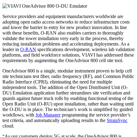
Service providers and equipment manufacturers worldwide are
adopting open radio access networks to reduce infrastructure costs
and lower the barrier to entry for new product innovation. In line
with these benefits, O-RAN also enables carriers to thoroughly
validate the tower installation very early in the process, thereby
reducing installation problems and accelerating deployments. As a
leader in
O-RAN
specifications development, wireless lab validation
platforms, and field workforce solutions, VIAVI has addressed these
requirements by augmenting the OneAdvisor 800 cell site tool.
OneAdvisor 800 is a single, modular instrument proven to help cell
site technicians test fiber, radio frequency (RF), and Common Public
Radio Interface (CPRI), eliminating the need for multiple
independent tools. The addition of the Open Distributed Unit (O-
DU) Emulation application further streamlines site verification and
guards against future truck rolls by enabling functional testing of the
Open Radio Unit (O-RU) upon installation, rather than waiting until
the O-DU is in place. The technician’s work is simplified by guided
workflows, with
Job Manager
programming the service provider’s
test criteria, and automatically uploading results to the
StrataSync
cloud.
“As our customers deploy 5G at scale, the OneAdvisor 800 is