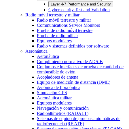
Layer 4-7 Performance and Security
Cybersecurity Test and Validation
Radio móvil terrestre y militar
Radio móvil terrestre y militar
Communications Service Monitors
Prueba de radio móvil terrestre
Prueba de radio militar
Equipos modulares
Radio y sistemas definidos por software
Aeronáutica
Aeronáutica
Cumplimiento normativo de ADS-B
Conjuntos e interfaces de prueba de cantidad de
combustible de avión
Acopladores de antena
Equipo de medición de distancia (DME)
Aviónica de fibra óptica
Simulación GPS
Aeronáutica militar
Equipos modulares
Navegación y comunicación
Radioaltímetros (RADALT)
Sistemas de equipo de pruebas automáticas de
radiofrecuencia (RF ATE)
Sistema de navegación aérea táctica (TACAN)