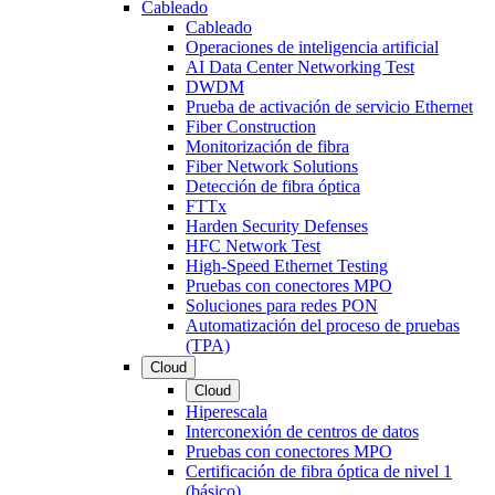
Cableado
Cableado
Operaciones de inteligencia artificial
AI Data Center Networking Test
DWDM
Prueba de activación de servicio Ethernet
Fiber Construction
Monitorización de fibra
Fiber Network Solutions
Detección de fibra óptica
FTTx
Harden Security Defenses
HFC Network Test
High-Speed Ethernet Testing
Pruebas con conectores MPO
Soluciones para redes PON
Automatización del proceso de pruebas
(TPA)
Cloud
Cloud
Hiperescala
Interconexión de centros de datos
Pruebas con conectores MPO
Certificación de fibra óptica de nivel 1
(básico)