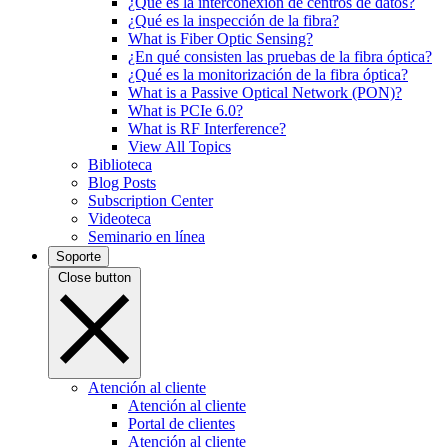
¿Qué es la interconexión de centros de datos?
¿Qué es la inspección de la fibra?
What is Fiber Optic Sensing?
¿En qué consisten las pruebas de la fibra óptica?
¿Qué es la monitorización de la fibra óptica?
What is a Passive Optical Network (PON)?
What is PCIe 6.0?
What is RF Interference?
View All Topics
Biblioteca
Blog Posts
Subscription Center
Videoteca
Seminario en línea
Soporte
Close button
Atención al cliente
Atención al cliente
Portal de clientes
Atención al cliente