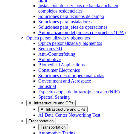
fibra
Instalación de servicios de banda ancha en
complejos residenciales
Soluciones para técnicos de campo
Soluciones para instaladores
Soluciones para jefes de operaciones
Automatización del proceso de pruebas (TPA)
Óptica personalizada y pigmentos
Óptica personalizada y pigmentos
Sensores 3D
Anti-Counterfeiting
Automotive
Biomedical Applications
Consumer Electronics
Soluciones de color personalizadas
Government and Aerospace
Industrial
Espectroscopia de infrarrojo cercano (NIR)
Spectral Sensing
AI Infrastructure and OPs
AI Infrastructure and OPs
AI Data Center Networking Test
Transportation
Transportation
Automotive Testing