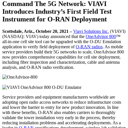
Command The 5G Network: VIAVI
Introduces Industry’s First Field Test
Instrument for O-RAN Deployment
Scottsdale, Ariz., October 20, 2021 –
Viavi Solutions Inc.
(VIAVI)
(NASDAQ: VIAV) today announced that the
OneAdvisor 800
™
all-in-one cell site tool can be upgraded with the O-DU Emulation
application to verify field deployment of
O-RAN radios
. As mobile
service providers build their 5G networks to scale, OneAdvisor 800
now provides comprehensive capabilities for cell site deployment,
including fiber inspection and characterization, cable and antenna
analysis, and O-RAN radio verification.
Service providers and equipment manufacturers worldwide are
adopting open radio access networks to reduce infrastructure costs
and lower the barrier to entry for new product innovation. In line
with these benefits, O-RAN also enables carriers to thoroughly
validate the tower installation very early in the process, thereby
reducing installation problems and accelerating deployments. As a
leader in
O-RAN
specifications development, wireless lab validation