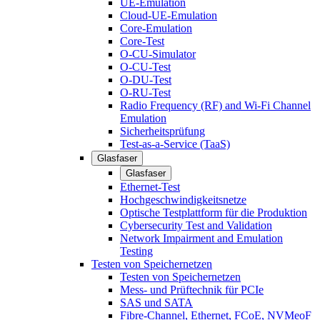
UE-Emulation
Cloud-UE-Emulation
Core-Emulation
Core-Test
O-CU-Simulator
O-CU-Test
O-DU-Test
O-RU-Test
Radio Frequency (RF) and Wi-Fi Channel
Emulation
Sicherheitsprüfung
Test-as-a-Service (TaaS)
Glasfaser
Glasfaser
Ethernet-Test
Hochgeschwindigkeitsnetze
Optische Testplattform für die Produktion
Cybersecurity Test and Validation
Network Impairment and Emulation
Testing
Testen von Speichernetzen
Testen von Speichernetzen
Mess- und Prüftechnik für PCIe
SAS und SATA
Fibre-Channel, Ethernet, FCoE, NVMeoF