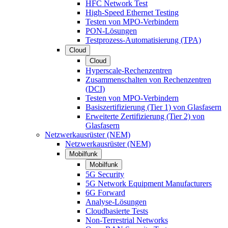
HFC Network Test
High-Speed Ethernet Testing
Testen von MPO-Verbindern
PON-Lösungen
Testprozess-Automatisierung (TPA)
Cloud
Cloud
Hyperscale-Rechenzentren
Zusammenschalten von Rechenzentren
(DCI)
Testen von MPO-Verbindern
Basiszertifizierung (Tier 1) von Glasfasern
Erweiterte Zertifizierung (Tier 2) von
Glasfasern
Netzwerkausrüster (NEM)
Netzwerkausrüster (NEM)
Mobilfunk
Mobilfunk
5G Security
5G Network Equipment Manufacturers
6G Forward
Analyse-Lösungen
Cloudbasierte Tests
Non-Terrestrial Networks