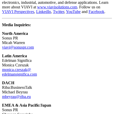
electronics, industrial, automotive, and defense applications. Learn
more about VIAVI at
www.viavisolutions.com
. Follow us on
VIAVI Perspectives
,
LinkedIn
,
Twitter
,
YouTube
and
Facebook
.
Media Inquiries:
North America
Sonus PR
Micah Warren
viavi@sonuspr.com
Latin America
Edelman Significa
Monica Czeszak
monica.czeszak@
edelmansignifica.com
DACH
Riba:BusinessTalk
Michael Beyrau
mbeyrau@riba.eu
EMEA & Asia Pacific/Japan
Sonus PR