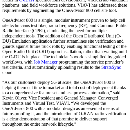
platforms, and field workforce solutions, VIAVI has addressed these
requirements by augmenting the OneAdvisor 800 cell site tool.
OneAdvisor 800 is a single, modular instrument proven to help cell
site technicians test fiber, radio frequency (RF), and Common Public
Radio Interface (CPRI), eliminating the need for multiple
independent tools. The addition of the Open Distributed Unit (O-
DU) Emulation application further streamlines site verification and
guards against future truck rolls by enabling functional testing of the
Open Radio Unit (O-RU) upon installation, rather than waiting until
the O-DU is in place. The technician’s work is simplified by guided
workflows, with
Job Manager
programming the service provider’s
test criteria, and automatically uploading results to the
StrataSync
cloud.
“As our customers deploy 5G at scale, the OneAdvisor 800 is
helping them cut time to market and total cost of deployment thanks
to a comprehensive feature set and test process automation,” said
Kevin Oliver, Vice President and General Manager, Converged
Instruments and Virtual Test, VIAVI. “We developed the
OneAdvisor 800 with a modular design as an essential means of
future-proofing it, and the introduction of O-RAN radio verification
is a clear demonstration of that promise to deliver support
throughout the entire network lifecycle.”