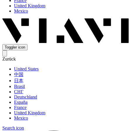
France
United Kingdom
Mexico
Toggler icon
Zurück
United States
中国
日本
Brasil
СНГ
Deutschland
España
France
United Kingdom
Mexico
Search icon