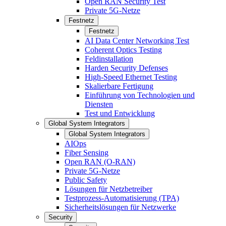
Open RAN Security Test
Private 5G-Netze
Festnetz
Festnetz
AI Data Center Networking Test
Coherent Optics Testing
Feldinstallation
Harden Security Defenses
High-Speed Ethernet Testing
Skalierbare Fertigung
Einführung von Technologien und
Diensten
Test und Entwicklung
Global System Integrators
Global System Integrators
AIOps
Fiber Sensing
Open RAN (O-RAN)
Private 5G-Netze
Public Safety
Lösungen für Netzbetreiber
Testprozess-Automatisierung (TPA)
Sicherheitslösungen für Netzwerke
Security