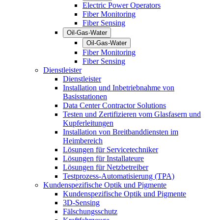
Electric Power Operators
Fiber Monitoring
Fiber Sensing
Oil-Gas-Water
Oil-Gas-Water
Fiber Monitoring
Fiber Sensing
Dienstleister
Dienstleister
Installation und Inbetriebnahme von
Basisstationen
Data Center Contractor Solutions
Testen und Zertifizieren vom Glasfasern und
Kupferleitungen
Installation von Breitbanddiensten im
Heimbereich
Lösungen für Servicetechniker
Lösungen für Installateure
Lösungen für Netzbetreiber
Testprozess-Automatisierung (TPA)
Kundenspezifische Optik und Pigmente
Kundenspezifische Optik und Pigmente
3D-Sensing
Fälschungsschutz