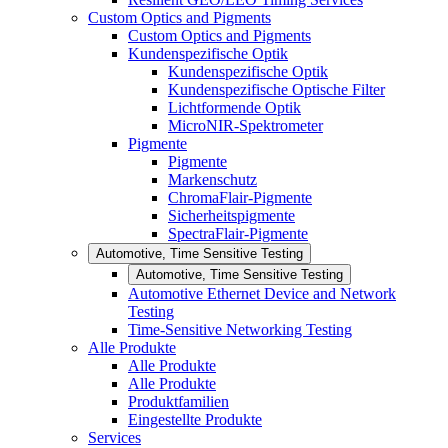
Custom Optics and Pigments
Custom Optics and Pigments
Kundenspezifische Optik
Kundenspezifische Optik
Kundenspezifische Optische Filter
Lichtformende Optik
MicroNIR-Spektrometer
Pigmente
Pigmente
Markenschutz
ChromaFlair-Pigmente
Sicherheitspigmente
SpectraFlair-Pigmente
Automotive, Time Sensitive Testing
Automotive, Time Sensitive Testing
Automotive Ethernet Device and Network
Testing
Time-Sensitive Networking Testing
Alle Produkte
Alle Produkte
Alle Produkte
Produktfamilien
Eingestellte Produkte
Services