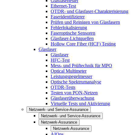
Glasfasertester
Ethernet-Test
OTDR- und Glasfaser-Charakterisierung
Faseridentifizierer
Prüfen und Reinigen von Glasfasern
Fehlerlokalisierung
Faseroptische Sensoren
Glasfaser-Lichtquellen
Hollow Core Fiber (HCF) Testing
Glasfaser
Glasfaser
HFC-Test
Mess- und Prüftechnik für MPO
Optical Multimeter
Leistungspegelmesser
Optische Spektrumanalyse
OTDR-Tests
Testen von PON-Netzen
Glasfaserüberwachung
Virtuelle Tests und Aktivierung
Netzwerk- und Service-Assurance
Netzwerk- und Service-Assurance
Netzwerk-Assurance
Netzwerk-Assurance
AIOps