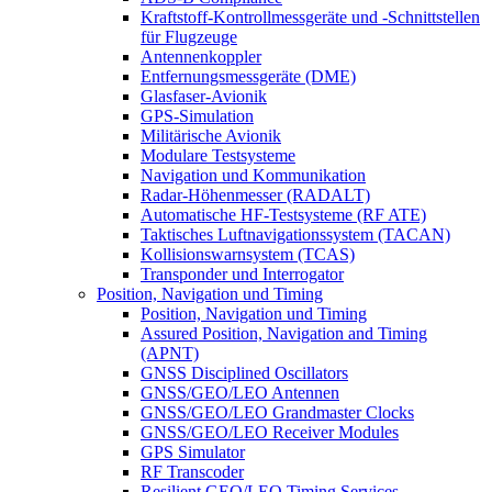
Kraftstoff-Kontrollmessgeräte und -Schnittstellen
für Flugzeuge
Antennenkoppler
Entfernungsmessgeräte (DME)
Glasfaser-Avionik
GPS-Simulation
Militärische Avionik
Modulare Testsysteme
Navigation und Kommunikation
Radar-Höhenmesser (RADALT)
Automatische HF-Testsysteme (RF ATE)
Taktisches Luftnavigationssystem (TACAN)
Kollisionswarnsystem (TCAS)
Transponder und Interrogator
Position, Navigation und Timing
Position, Navigation und Timing
Assured Position, Navigation and Timing
(APNT)
GNSS Disciplined Oscillators
GNSS/GEO/LEO Antennen
GNSS/GEO/LEO Grandmaster Clocks
GNSS/GEO/LEO Receiver Modules
GPS Simulator
RF Transcoder
Resilient GEO/LEO Timing Services