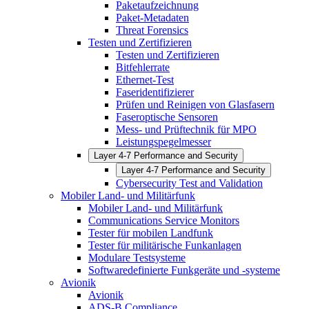
Paketaufzeichnung
Paket-Metadaten
Threat Forensics
Testen und Zertifizieren
Testen und Zertifizieren
Bitfehlerrate
Ethernet-Test
Faseridentifizierer
Prüfen und Reinigen von Glasfasern
Faseroptische Sensoren
Mess- und Prüftechnik für MPO
Leistungspegelmesser
Layer 4-7 Performance and Security
Layer 4-7 Performance and Security
Cybersecurity Test and Validation
Mobiler Land- und Militärfunk
Mobiler Land- und Militärfunk
Communications Service Monitors
Tester für mobilen Landfunk
Tester für militärische Funkanlagen
Modulare Testsysteme
Softwaredefinierte Funkgeräte und -systeme
Avionik
Avionik
ADS-B Compliance