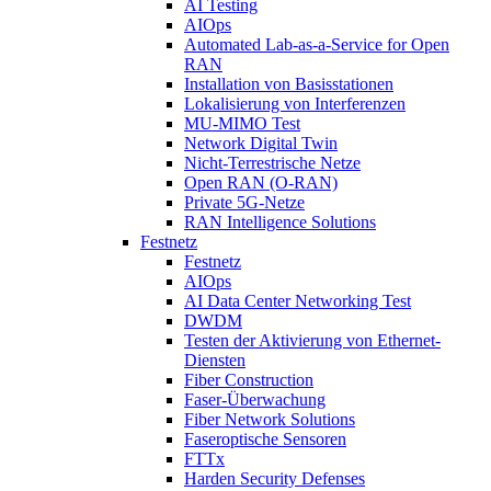
AI Testing
AIOps
Automated Lab-as-a-Service for Open
RAN
Installation von Basisstationen
Lokalisierung von Interferenzen
MU-MIMO Test
Network Digital Twin
Nicht-Terrestrische Netze
Open RAN (O-RAN)
Private 5G-Netze
RAN Intelligence Solutions
Festnetz
Festnetz
AIOps
AI Data Center Networking Test
DWDM
Testen der Aktivierung von Ethernet-
Diensten
Fiber Construction
Faser-Überwachung
Fiber Network Solutions
Faseroptische Sensoren
FTTx
Harden Security Defenses