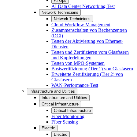
AI Ops
AI Data Center Networking Test
Network Technicians
Network Technicians
Cloud Workflow Management
Zusammenschalten von Rechenzentren
(DCI)
Testen der Aktivierung von Ethernet-
Diensten
Testen und Zertifizieren vom Glasfasern
und Kupferleitungen
Testen von MPO-Systemen
Basiszertifizierung (Tier 1) von Glasfasern
Erweiterte Zertifizierung (Tier 2) von
Glasfasern
WAN-Performance-Test
Infrastructure and Utilities
Infrastructure and Utilities
Critical Infrastructure
Critical Infrastructure
Fiber Monitoring
Fiber Sensing
Electric
Electric