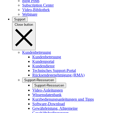
Blog Posts
Subscription Center
Video-Bibliothek
Webinare
Support
Close button
Kundenbetreuung
Kundenbetreuung
Kundenportal
Kundendienst
Technisches Support-Portal
Rücksendegenehmigung (RMA)
Support-Ressourcen
Support-Ressourcen
Video-Anleitungen
Wissensdatenbank
Kurzbedienungsanleitungen und Tipps
Software-Download
Gewährleistung, Allgemeine
Geschäftsbedingungen