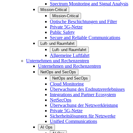
Spectrum Monitoring and Signal Analysis
Mission-Critical
Mission-Critical
Optische Beschichtungen und Filter
Private 5G-Netze
Public Safety
Secure and Reliable Communications
Luft- und Raumfahrt
Luft- und Raumfahrt
Allgemeine Luftfahrt
Unternehmen und Rechenzentren
Unternehmen und Rechenzentren
NetOps and SecOps
NetOps and SecOps
Cloud Monitoring
Überwachung des Endnutzererlebnisses
Integrations and Partner Ecosystem
NetSecOps
Überwachung der Netzwerkleistung
Private 5G-Netze
Sicherheitslösungen für Netzwerke
Unified Communications
AI Ops