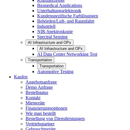
Kraftfahrzeuge
Biomedical Applications
Unterhaltungselektronik
Kundenspezifische Farblösungen
Behörden/Luft- und Raumfahrt
Industriell
NIR-Spektroskopie
Spectral Sensing
AI Infrastructure and OPs
AI Infrastructure and OPs
AI Data Center Networking Test
Transportation
Transportation
Automotive Testing
Kaufen
Angebotsanfrage
Demo Anfrage
Bestellstatus
Kontakt
Mietgeräte
Finanzierungsoptionen
Wie man bestellt
Bestellung von Dienstleistungen
Vertriebspartner
Gebrauchtgeräte