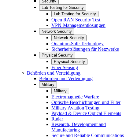
Security
Lab Testing for Security
Lab Testing for Security
Open RAN Security Test
VPN-Managementlösungen
Network Security
Network Security
Quantum-Safe Technology
Sicherheitslösungen für Netzwerke
Physical Security
Physical Security
Fiber Sensing
Behörden und Verteidigung
Behörden und Verteidigung
Military
Military
Electromagnetic Warfare
Optische Beschichtungen und Filter
Military Aviation Testing
Payload & Device Optical Elements
Radar
Research, Development and
Manufacturing
Secure and Reliable Communications