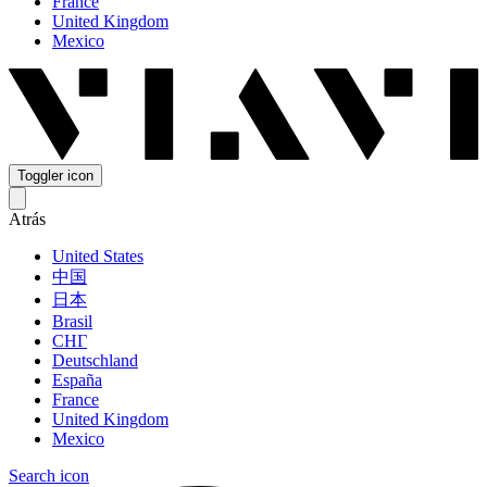
France
United Kingdom
Mexico
Toggler icon
Atrás
United States
中国
日本
Brasil
СНГ
Deutschland
España
France
United Kingdom
Mexico
Search icon