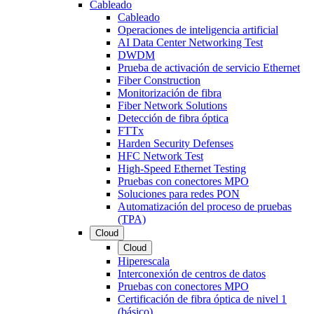
Cableado
Cableado
Operaciones de inteligencia artificial
AI Data Center Networking Test
DWDM
Prueba de activación de servicio Ethernet
Fiber Construction
Monitorización de fibra
Fiber Network Solutions
Detección de fibra óptica
FTTx
Harden Security Defenses
HFC Network Test
High-Speed Ethernet Testing
Pruebas con conectores MPO
Soluciones para redes PON
Automatización del proceso de pruebas
(TPA)
Cloud
Cloud
Hiperescala
Interconexión de centros de datos
Pruebas con conectores MPO
Certificación de fibra óptica de nivel 1
(básico)