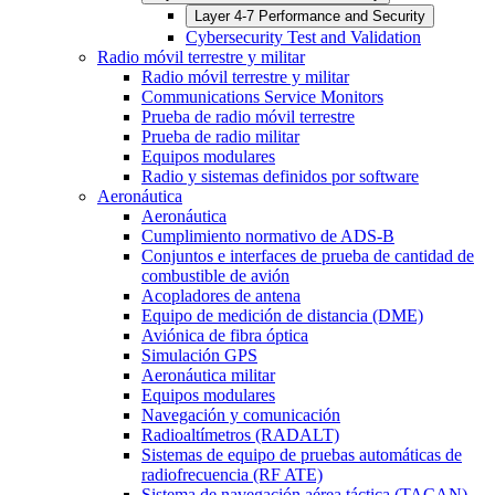
Layer 4-7 Performance and Security
Cybersecurity Test and Validation
Radio móvil terrestre y militar
Radio móvil terrestre y militar
Communications Service Monitors
Prueba de radio móvil terrestre
Prueba de radio militar
Equipos modulares
Radio y sistemas definidos por software
Aeronáutica
Aeronáutica
Cumplimiento normativo de ADS-B
Conjuntos e interfaces de prueba de cantidad de
combustible de avión
Acopladores de antena
Equipo de medición de distancia (DME)
Aviónica de fibra óptica
Simulación GPS
Aeronáutica militar
Equipos modulares
Navegación y comunicación
Radioaltímetros (RADALT)
Sistemas de equipo de pruebas automáticas de
radiofrecuencia (RF ATE)
Sistema de navegación aérea táctica (TACAN)