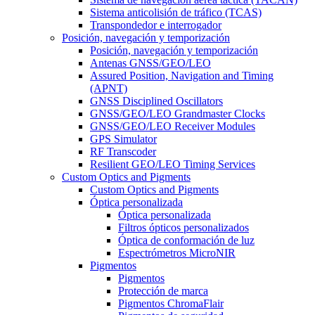
Sistema anticolisión de tráfico (TCAS)
Transpondedor e interrogador
Posición, navegación y temporización
Posición, navegación y temporización
Antenas GNSS/GEO/LEO
Assured Position, Navigation and Timing
(APNT)
GNSS Disciplined Oscillators
GNSS/GEO/LEO Grandmaster Clocks
GNSS/GEO/LEO Receiver Modules
GPS Simulator
RF Transcoder
Resilient GEO/LEO Timing Services
Custom Optics and Pigments
Custom Optics and Pigments
Óptica personalizada
Óptica personalizada
Filtros ópticos personalizados
Óptica de conformación de luz
Espectrómetros MicroNIR
Pigmentos
Pigmentos
Protección de marca
Pigmentos ChromaFlair