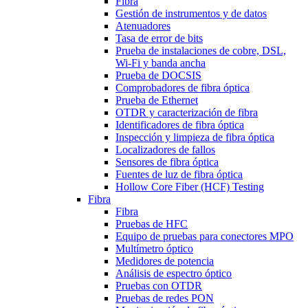
Fibra
Gestión de instrumentos y de datos
Atenuadores
Tasa de error de bits
Prueba de instalaciones de cobre, DSL,
Wi-Fi y banda ancha
Prueba de DOCSIS
Comprobadores de fibra óptica
Prueba de Ethernet
OTDR y caracterización de fibra
Identificadores de fibra óptica
Inspección y limpieza de fibra óptica
Localizadores de fallos
Sensores de fibra óptica
Fuentes de luz de fibra óptica
Hollow Core Fiber (HCF) Testing
Fibra
Fibra
Pruebas de HFC
Equipo de pruebas para conectores MPO
Multímetro óptico
Medidores de potencia
Análisis de espectro óptico
Pruebas con OTDR
Pruebas de redes PON