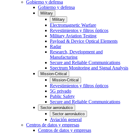
Gobierno y defensa
Gobierno y defensa
Military
Military
Electromagnetic Warfare
Revestimientos y filtros ópticos
Military Aviation Testing
Payload & Device Optical Elements
Radar
Research, Development and
Manufacturing
Secure and Reliable Communications
Spectrum Monitoring and Signal Analysis
Mission-Critical
Mission-Critical
Revestimientos y filtros ópticos
5G privado
Public Safety
Secure and Reliable Communications
Sector aeronáutico
Sector aeronáutico
Aviación general
Centros de datos y empresas
Centros de datos y empresas