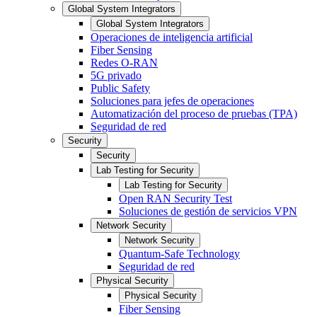
Global System Integrators
Global System Integrators
Operaciones de inteligencia artificial
Fiber Sensing
Redes O-RAN
5G privado
Public Safety
Soluciones para jefes de operaciones
Automatización del proceso de pruebas (TPA)
Seguridad de red
Security
Security
Lab Testing for Security
Lab Testing for Security
Open RAN Security Test
Soluciones de gestión de servicios VPN
Network Security
Network Security
Quantum-Safe Technology
Seguridad de red
Physical Security
Physical Security
Fiber Sensing