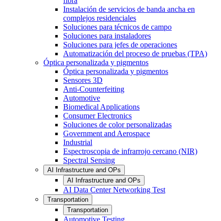
fibra
Instalación de servicios de banda ancha en
complejos residenciales
Soluciones para técnicos de campo
Soluciones para instaladores
Soluciones para jefes de operaciones
Automatización del proceso de pruebas (TPA)
Óptica personalizada y pigmentos
Óptica personalizada y pigmentos
Sensores 3D
Anti-Counterfeiting
Automotive
Biomedical Applications
Consumer Electronics
Soluciones de color personalizadas
Government and Aerospace
Industrial
Espectroscopia de infrarrojo cercano (NIR)
Spectral Sensing
AI Infrastructure and OPs
AI Infrastructure and OPs
AI Data Center Networking Test
Transportation
Transportation
Automotive Testing