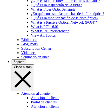
¿Qué es la interconexión de centros de datos?
¿Qué es la inspección de la fibra?
What is Fiber Optic Sensing?
¿En qué consisten las pruebas de la fibra óptica?
¿Qué es la monitorización de la fibra óptica?
What is a Passive Optical Network (PON)?
What is PCIe 6.0?
What is RF Interference?
View All Topics
Biblioteca
Blog Posts
Subscription Center
Videoteca
Seminario en línea
Soporte
Close button
Atención al cliente
Atención al cliente
Portal de clientes
Atención al cliente