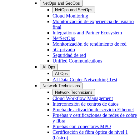
NetOps and SecOps
NetOps and SecOps
Cloud Monitoring
Monitorización de experiencia de usuario
final
Integrations and Partner Ecosystem
NetSecOps
Monitorización de rendimiento de red
5G privado
Seguridad de red
Unified Communications
AI Ops
AI Ops
AI Data Center Networking Test
Network Technicians
Network Technicians
Cloud Workflow Management
Interconexión de centros de datos
Prueba de activación de servicio Ethernet
Pruebas y certificaciones de redes de cobre
y fibra
Pruebas con conectores MPO
Certificación de fibra óptica de nivel 1
(básico)