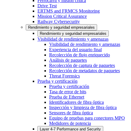
Ferrocarril y misión crítica
Drive Test
ERTMS and FRMCS Monitoring
Mission Critical Assurance
Railway Cybersecurity
Rendimiento y seguridad empresariales
Rendimiento y seguridad empresariales
Visibilidad de rendimiento y amenazas
Visibilidad de rendimiento y amenazas
Experiencia del usuario final
Recolección de flujo enriquecido
Análisis de paquetes
Recolección de captura de paquetes
Recolección de metadatos de paquetes
Threat Forensics
Prueba y certificación
Prueba y certificación
Tasa de error de bits
Prueba de Ethernet
Identificadores de fibra óptica
Inspección y limpieza de fibra óptica
Sensores de fibra óptica
Equipo de pruebas para conectores MPO
Medidores de potencia
Layer 4-7 Performance and Security