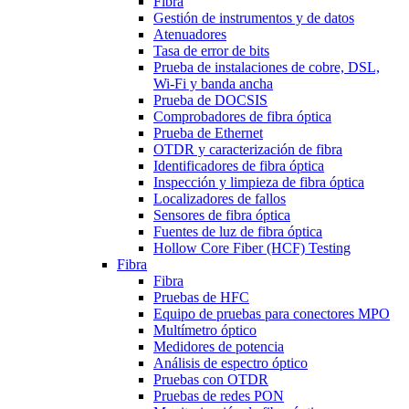
Fibra
Gestión de instrumentos y de datos
Atenuadores
Tasa de error de bits
Prueba de instalaciones de cobre, DSL,
Wi-Fi y banda ancha
Prueba de DOCSIS
Comprobadores de fibra óptica
Prueba de Ethernet
OTDR y caracterización de fibra
Identificadores de fibra óptica
Inspección y limpieza de fibra óptica
Localizadores de fallos
Sensores de fibra óptica
Fuentes de luz de fibra óptica
Hollow Core Fiber (HCF) Testing
Fibra
Fibra
Pruebas de HFC
Equipo de pruebas para conectores MPO
Multímetro óptico
Medidores de potencia
Análisis de espectro óptico
Pruebas con OTDR
Pruebas de redes PON