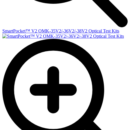
SmartPocket™ V2 OMK-35V2/-36V2/-38V2 Optical Test Kits