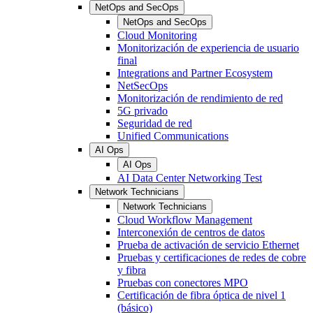
NetOps and SecOps
NetOps and SecOps
Cloud Monitoring
Monitorización de experiencia de usuario
final
Integrations and Partner Ecosystem
NetSecOps
Monitorización de rendimiento de red
5G privado
Seguridad de red
Unified Communications
AI Ops
AI Ops
AI Data Center Networking Test
Network Technicians
Network Technicians
Cloud Workflow Management
Interconexión de centros de datos
Prueba de activación de servicio Ethernet
Pruebas y certificaciones de redes de cobre
y fibra
Pruebas con conectores MPO
Certificación de fibra óptica de nivel 1
(básico)