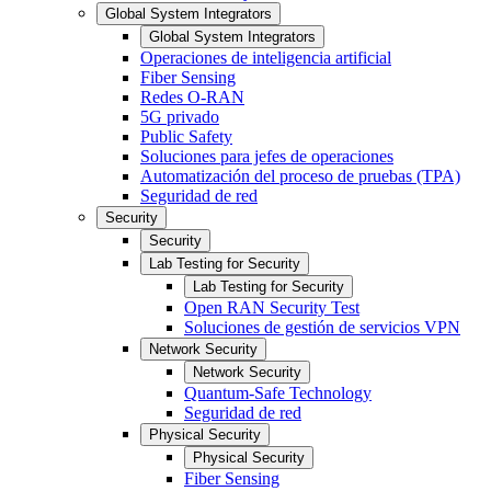
Global System Integrators
Global System Integrators
Operaciones de inteligencia artificial
Fiber Sensing
Redes O-RAN
5G privado
Public Safety
Soluciones para jefes de operaciones
Automatización del proceso de pruebas (TPA)
Seguridad de red
Security
Security
Lab Testing for Security
Lab Testing for Security
Open RAN Security Test
Soluciones de gestión de servicios VPN
Network Security
Network Security
Quantum-Safe Technology
Seguridad de red
Physical Security
Physical Security
Fiber Sensing