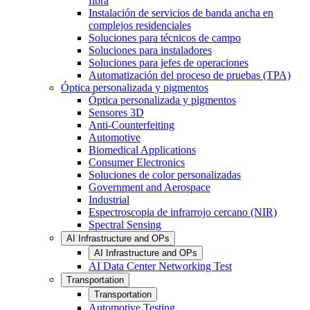
fibra
Instalación de servicios de banda ancha en
complejos residenciales
Soluciones para técnicos de campo
Soluciones para instaladores
Soluciones para jefes de operaciones
Automatización del proceso de pruebas (TPA)
Óptica personalizada y pigmentos
Óptica personalizada y pigmentos
Sensores 3D
Anti-Counterfeiting
Automotive
Biomedical Applications
Consumer Electronics
Soluciones de color personalizadas
Government and Aerospace
Industrial
Espectroscopia de infrarrojo cercano (NIR)
Spectral Sensing
AI Infrastructure and OPs
AI Infrastructure and OPs
AI Data Center Networking Test
Transportation
Transportation
Automotive Testing