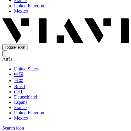
France
United Kingdom
Mexico
Toggler icon
Atrás
United States
中国
日本
Brasil
СНГ
Deutschland
España
France
United Kingdom
Mexico
Search icon