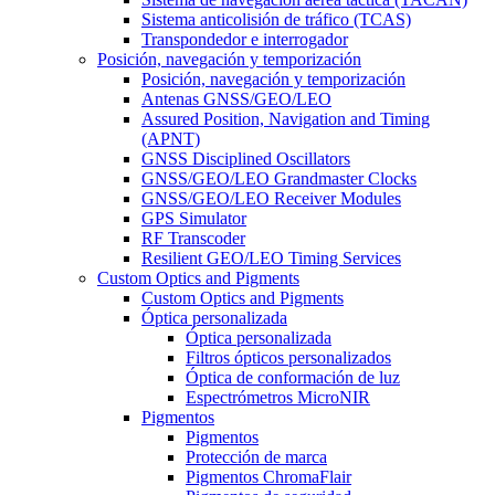
Sistema anticolisión de tráfico (TCAS)
Transpondedor e interrogador
Posición, navegación y temporización
Posición, navegación y temporización
Antenas GNSS/GEO/LEO
Assured Position, Navigation and Timing
(APNT)
GNSS Disciplined Oscillators
GNSS/GEO/LEO Grandmaster Clocks
GNSS/GEO/LEO Receiver Modules
GPS Simulator
RF Transcoder
Resilient GEO/LEO Timing Services
Custom Optics and Pigments
Custom Optics and Pigments
Óptica personalizada
Óptica personalizada
Filtros ópticos personalizados
Óptica de conformación de luz
Espectrómetros MicroNIR
Pigmentos
Pigmentos
Protección de marca
Pigmentos ChromaFlair