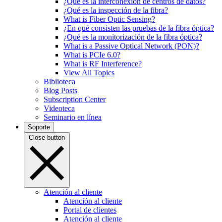
¿Qué es la interconexión de centros de datos?
¿Qué es la inspección de la fibra?
What is Fiber Optic Sensing?
¿En qué consisten las pruebas de la fibra óptica?
¿Qué es la monitorización de la fibra óptica?
What is a Passive Optical Network (PON)?
What is PCIe 6.0?
What is RF Interference?
View All Topics
Biblioteca
Blog Posts
Subscription Center
Videoteca
Seminario en línea
Soporte
Close button
Atención al cliente
Atención al cliente
Portal de clientes
Atención al cliente