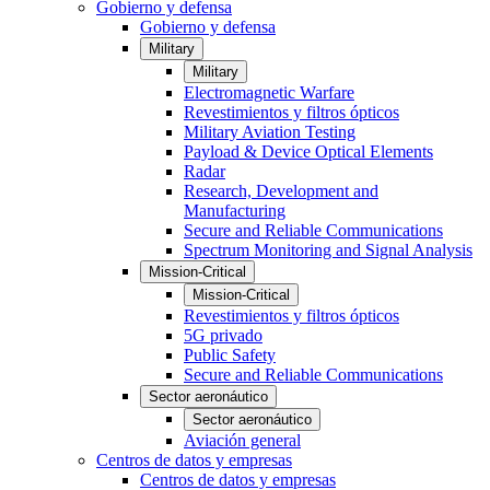
Gobierno y defensa
Gobierno y defensa
Military
Military
Electromagnetic Warfare
Revestimientos y filtros ópticos
Military Aviation Testing
Payload & Device Optical Elements
Radar
Research, Development and
Manufacturing
Secure and Reliable Communications
Spectrum Monitoring and Signal Analysis
Mission-Critical
Mission-Critical
Revestimientos y filtros ópticos
5G privado
Public Safety
Secure and Reliable Communications
Sector aeronáutico
Sector aeronáutico
Aviación general
Centros de datos y empresas
Centros de datos y empresas