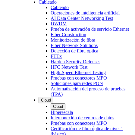
Cableado
Cableado
Operaciones de inteligencia artificial
AI Data Center Networking Test
DWDM
Prueba de activación de servicio Ethernet
Fiber Construction
Monitorización de fibra
Fiber Network Solutions
Detección de fibra óptica
FTTx
Harden Security Defenses
HFC Network Test
High-Speed Ethernet Testing
Pruebas con conectores MPO
Soluciones para redes PON
Automatización del proceso de pruebas
(TPA)
Cloud
Cloud
Hiperescala
Interconexión de centros de datos
Pruebas con conectores MPO
Certificación de fibra óptica de nivel 1
(básico)