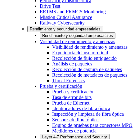
Ferrocarril y misión crítica
Drive Test
ERTMS and FRMCS Monitoring
Mission Critical Assurance
Railway Cybersecurity
Rendimiento y seguridad empresariales
Rendimiento y seguridad empresariales
Visibilidad de rendimiento y amenazas
Visibilidad de rendimiento y amenazas
Experiencia del usuario final
Recolección de flujo enriquecido
Análisis de paquetes
Recolección de captura de paquetes
Recolección de metadatos de paquetes
Threat Forensics
Prueba y certificación
Prueba y certificación
Tasa de error de bits
Prueba de Ethernet
Identificadores de fibra óptica
Inspección y limpieza de fibra óptica
Sensores de fibra óptica
Equipo de pruebas para conectores MPO
Medidores de potencia
Layer 4-7 Performance and Security