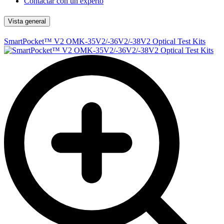
Contactar con un experto
Vista general
SmartPocket™ V2 OMK-35V2/-36V2/-38V2 Optical Test Kits