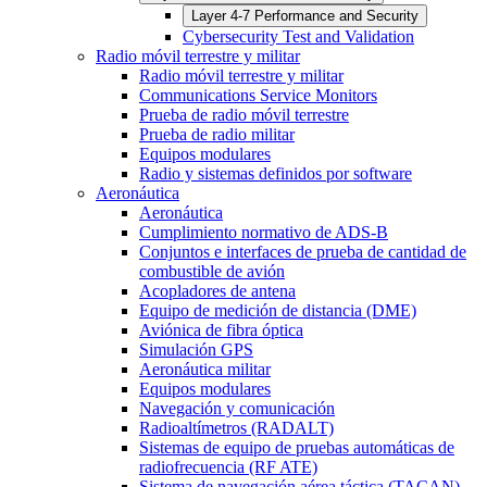
Layer 4-7 Performance and Security
Cybersecurity Test and Validation
Radio móvil terrestre y militar
Radio móvil terrestre y militar
Communications Service Monitors
Prueba de radio móvil terrestre
Prueba de radio militar
Equipos modulares
Radio y sistemas definidos por software
Aeronáutica
Aeronáutica
Cumplimiento normativo de ADS-B
Conjuntos e interfaces de prueba de cantidad de
combustible de avión
Acopladores de antena
Equipo de medición de distancia (DME)
Aviónica de fibra óptica
Simulación GPS
Aeronáutica militar
Equipos modulares
Navegación y comunicación
Radioaltímetros (RADALT)
Sistemas de equipo de pruebas automáticas de
radiofrecuencia (RF ATE)
Sistema de navegación aérea táctica (TACAN)