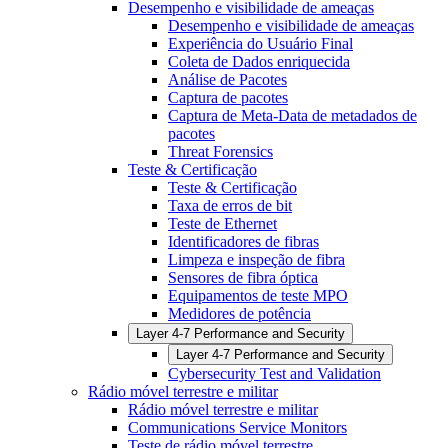
Desempenho e visibilidade de ameaças
Desempenho e visibilidade de ameaças
Experiência do Usuário Final
Coleta de Dados enriquecida
Análise de Pacotes
Captura de pacotes
Captura de Meta-Data de metadados de
pacotes
Threat Forensics
Teste & Certificação
Teste & Certificação
Taxa de erros de bit
Teste de Ethernet
Identificadores de fibras
Limpeza e inspeção de fibra
Sensores de fibra óptica
Equipamentos de teste MPO
Medidores de potência
Layer 4-7 Performance and Security
Layer 4-7 Performance and Security
Cybersecurity Test and Validation
Rádio móvel terrestre e militar
Rádio móvel terrestre e militar
Communications Service Monitors
Teste de rádio móvel terrestre