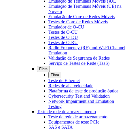
Emulação de Terminais Móveis ()UE
Emulação de Terminais Móveis (UE) na
Nuvem
Emulação de Core de Redes Móveis
Testes de Core de Redes Móveis
Emulador de O-CU
Testes de O-CU
Testes de O-DU
Testes de O-RU
Radio Frequency (RF) and Wi-Fi Channel
Emulation
Validação de Segurança de Redes
Serviço de Testes de Rede (TaaS)
Fibra
Fibra
Teste de Ethernet
Redes de alta velocidade
Plataforma de teste de produção óptica
Cybersecurity Test and Validation
Network Impairment and Emulation
Testing
Teste de rede de armazenamento
Teste de rede de armazenamento
Equipamentos de teste PCIe
SAS e SATA