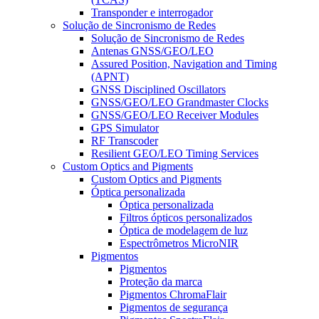
Transponder e interrogador
Solução de Sincronismo de Redes
Solução de Sincronismo de Redes
Antenas GNSS/GEO/LEO
Assured Position, Navigation and Timing
(APNT)
GNSS Disciplined Oscillators
GNSS/GEO/LEO Grandmaster Clocks
GNSS/GEO/LEO Receiver Modules
GPS Simulator
RF Transcoder
Resilient GEO/LEO Timing Services
Custom Optics and Pigments
Custom Optics and Pigments
Óptica personalizada
Óptica personalizada
Filtros ópticos personalizados
Óptica de modelagem de luz
Espectrômetros MicroNIR
Pigmentos
Pigmentos
Proteção da marca
Pigmentos ChromaFlair
Pigmentos de segurança