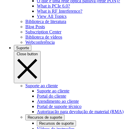
O que é uma rede óptica passiva (rede PON)?
What is PCIe 6.0?
What is RF Interference?
View All Topics
Biblioteca de literatura
Blog Posts
Subscription Center
Biblioteca de vídeos
Webconferência
Suporte
Close button
Suporte ao cliente
Suporte ao cliente
Portal do cliente
Atendimento ao cliente
Portal de suporte técnico
Autorização para devolução de material (RMA)
Recursos de suporte
Recursos de suporte
Vídeos de instruções