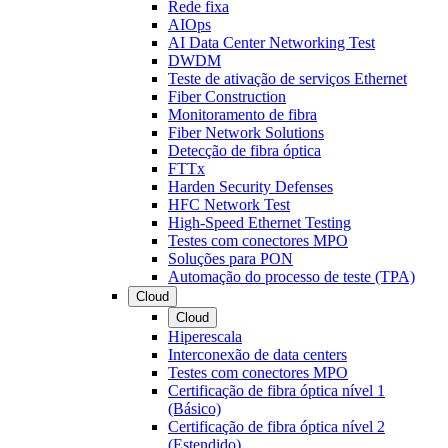
Rede fixa
AIOps
AI Data Center Networking Test
DWDM
Teste de ativação de serviços Ethernet
Fiber Construction
Monitoramento de fibra
Fiber Network Solutions
Detecção de fibra óptica
FTTx
Harden Security Defenses
HFC Network Test
High-Speed Ethernet Testing
Testes com conectores MPO
Soluções para PON
Automação do processo de teste (TPA)
Cloud
Cloud
Hiperescala
Interconexão de data centers
Testes com conectores MPO
Certificação de fibra óptica nível 1
(Básico)
Certificação de fibra óptica nível 2
(Estendido)