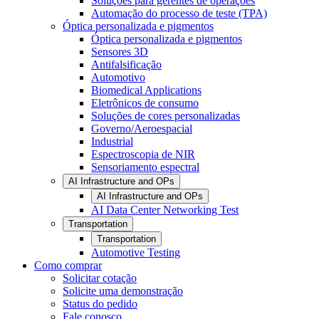
Soluções para gerentes de operações
Automação do processo de teste (TPA)
Óptica personalizada e pigmentos
Óptica personalizada e pigmentos
Sensores 3D
Antifalsificação
Automotivo
Biomedical Applications
Eletrônicos de consumo
Soluções de cores personalizadas
Governo/Aeroespacial
Industrial
Espectroscopia de NIR
Sensoriamento espectral
AI Infrastructure and OPs
AI Infrastructure and OPs
AI Data Center Networking Test
Transportation
Transportation
Automotive Testing
Como comprar
Solicitar cotação
Solicite uma demonstração
Status do pedido
Fale conosco