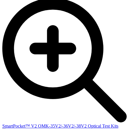
SmartPocket™ V2 OMK-35V2/-36V2/-38V2 Optical Test Kits