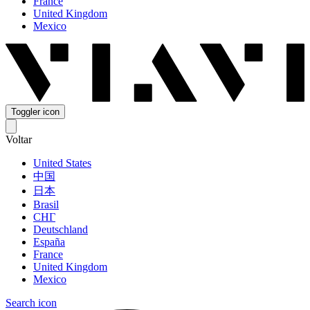
France
United Kingdom
Mexico
Toggler icon
Voltar
United States
中国
日本
Brasil
СНГ
Deutschland
España
France
United Kingdom
Mexico
Search icon