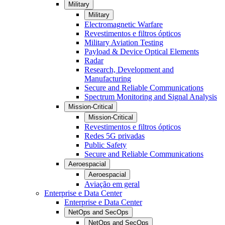
Military
Military
Electromagnetic Warfare
Revestimentos e filtros ópticos
Military Aviation Testing
Payload & Device Optical Elements
Radar
Research, Development and
Manufacturing
Secure and Reliable Communications
Spectrum Monitoring and Signal Analysis
Mission-Critical
Mission-Critical
Revestimentos e filtros ópticos
Redes 5G privadas
Public Safety
Secure and Reliable Communications
Aeroespacial
Aeroespacial
Aviação em geral
Enterprise e Data Center
Enterprise e Data Center
NetOps and SecOps
NetOps and SecOps