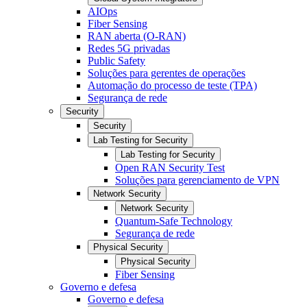
AIOps
Fiber Sensing
RAN aberta (O-RAN)
Redes 5G privadas
Public Safety
Soluções para gerentes de operações
Automação do processo de teste (TPA)
Segurança de rede
Security
Security
Lab Testing for Security
Lab Testing for Security
Open RAN Security Test
Soluções para gerenciamento de VPN
Network Security
Network Security
Quantum-Safe Technology
Segurança de rede
Physical Security
Physical Security
Fiber Sensing
Governo e defesa
Governo e defesa