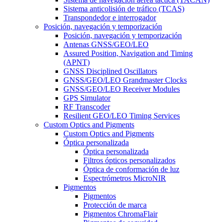
Sistema anticolisión de tráfico (TCAS)
Transpondedor e interrogador
Posición, navegación y temporización
Posición, navegación y temporización
Antenas GNSS/GEO/LEO
Assured Position, Navigation and Timing
(APNT)
GNSS Disciplined Oscillators
GNSS/GEO/LEO Grandmaster Clocks
GNSS/GEO/LEO Receiver Modules
GPS Simulator
RF Transcoder
Resilient GEO/LEO Timing Services
Custom Optics and Pigments
Custom Optics and Pigments
Óptica personalizada
Óptica personalizada
Filtros ópticos personalizados
Óptica de conformación de luz
Espectrómetros MicroNIR
Pigmentos
Pigmentos
Protección de marca
Pigmentos ChromaFlair