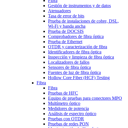
Fibra
Gestión de instrumentos y de datos
Atenuadores
Tasa de error de bits
Prueba de instalaciones de cobre, DSL,
Wi-Fi y banda ancha
Prueba de DOCSIS
Comprobadores de fibra óptica
Prueba de Ethernet
OTDR y caracterización de fibra
Identificadores de fibra óptica
Inspección y limpieza de fibra óptica
Localizadores de fallos
Sensores de fibra óptica
Fuentes de luz de fibra óptica
Hollow Core Fiber (HCF) Testing
Fibra
Fibra
Pruebas de HFC
Equipo de pruebas para conectores MPO
Multímetro óptico
Medidores de potencia
Análisis de espectro óptico
Pruebas con OTDR
Pruebas de redes PON