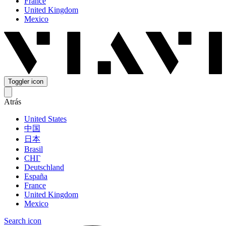
France
United Kingdom
Mexico
Toggler icon
Atrás
United States
中国
日本
Brasil
СНГ
Deutschland
España
France
United Kingdom
Mexico
Search icon