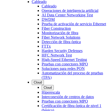
Cableado
Cableado
Operaciones de inteligencia artificial
AI Data Center Networking Test
DWDM
Prueba de activación de servicio Ethernet
Fiber Construction
Monitorización de fibra
Fiber Network Solutions
Detección de fibra óptica
FTTx
Harden Security Defenses
HFC Network Test
High-Speed Ethernet Testing
Pruebas con conectores MPO
Soluciones para redes PON
Automatización del proceso de pruebas
(TPA)
Cloud
Cloud
Hiperescala
Interconexión de centros de datos
Pruebas con conectores MPO
Certificación de fibra óptica de nivel 1
(básico)