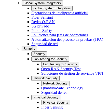
Global System Integrators
Global System Integrators
Operaciones de inteligencia artificial
Fiber Sensing
Redes O-RAN
5G privado
Public Safety
Soluciones para jefes de operaciones
Automatización del proceso de pruebas (TPA)
Seguridad de red
Security
Security
Lab Testing for Security
Lab Testing for Security
Open RAN Security Test
Soluciones de gestión de servicios VPN
Network Security
Network Security
Quantum-Safe Technology
Seguridad de red
Physical Security
Physical Security
Fiber Sensing