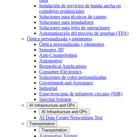
fibra
Instalación de servicios de banda ancha en
complejos residenciales
Soluciones para técnicos de campo
Soluciones para instaladores
Soluciones para jefes de operaciones
Automatización del proceso de pruebas (TPA)
Óptica personalizada y pigmentos
Óptica personalizada y pigmentos
Sensores 3D
Anti-Counterfeiting
Automotive
Biomedical Applications
Consumer Electronics
Soluciones de color personalizadas
Government and Aerospace
Industrial
Espectroscopia de infrarrojo cercano (NIR)
Spectral Sensing
AI Infrastructure and OPs
AI Infrastructure and OPs
AI Data Center Networking Test
Transportation
Transportation
Automotive Testing