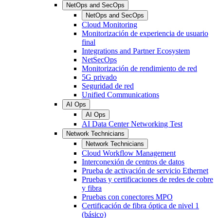
NetOps and SecOps
NetOps and SecOps
Cloud Monitoring
Monitorización de experiencia de usuario
final
Integrations and Partner Ecosystem
NetSecOps
Monitorización de rendimiento de red
5G privado
Seguridad de red
Unified Communications
AI Ops
AI Ops
AI Data Center Networking Test
Network Technicians
Network Technicians
Cloud Workflow Management
Interconexión de centros de datos
Prueba de activación de servicio Ethernet
Pruebas y certificaciones de redes de cobre
y fibra
Pruebas con conectores MPO
Certificación de fibra óptica de nivel 1
(básico)