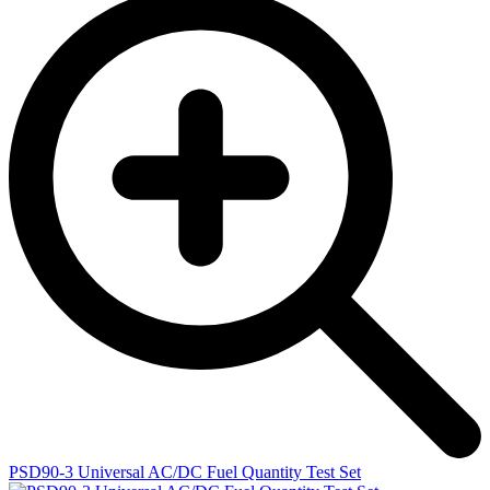
PSD90-3 Universal AC/DC Fuel Quantity Test Set