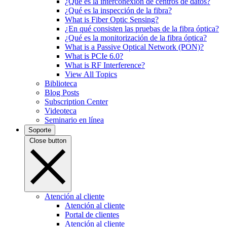
¿Qué es la interconexión de centros de datos?
¿Qué es la inspección de la fibra?
What is Fiber Optic Sensing?
¿En qué consisten las pruebas de la fibra óptica?
¿Qué es la monitorización de la fibra óptica?
What is a Passive Optical Network (PON)?
What is PCIe 6.0?
What is RF Interference?
View All Topics
Biblioteca
Blog Posts
Subscription Center
Videoteca
Seminario en línea
Soporte
Close button
Atención al cliente
Atención al cliente
Portal de clientes
Atención al cliente