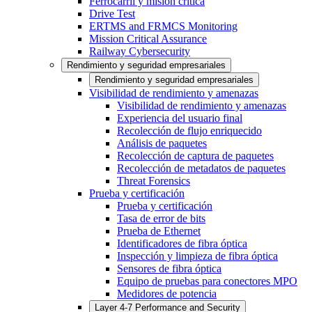
Ferrocarril y misión crítica
Drive Test
ERTMS and FRMCS Monitoring
Mission Critical Assurance
Railway Cybersecurity
Rendimiento y seguridad empresariales
Rendimiento y seguridad empresariales
Visibilidad de rendimiento y amenazas
Visibilidad de rendimiento y amenazas
Experiencia del usuario final
Recolección de flujo enriquecido
Análisis de paquetes
Recolección de captura de paquetes
Recolección de metadatos de paquetes
Threat Forensics
Prueba y certificación
Prueba y certificación
Tasa de error de bits
Prueba de Ethernet
Identificadores de fibra óptica
Inspección y limpieza de fibra óptica
Sensores de fibra óptica
Equipo de pruebas para conectores MPO
Medidores de potencia
Layer 4-7 Performance and Security