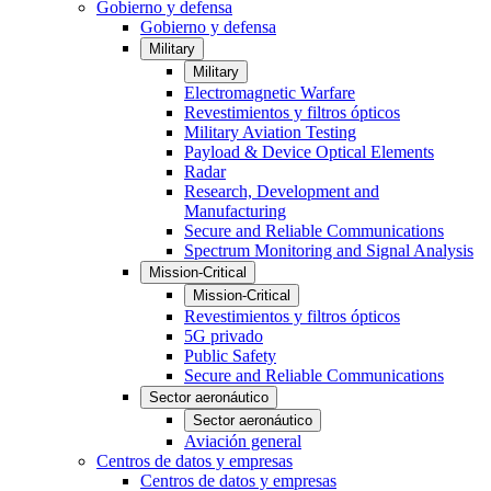
Gobierno y defensa
Gobierno y defensa
Military
Military
Electromagnetic Warfare
Revestimientos y filtros ópticos
Military Aviation Testing
Payload & Device Optical Elements
Radar
Research, Development and
Manufacturing
Secure and Reliable Communications
Spectrum Monitoring and Signal Analysis
Mission-Critical
Mission-Critical
Revestimientos y filtros ópticos
5G privado
Public Safety
Secure and Reliable Communications
Sector aeronáutico
Sector aeronáutico
Aviación general
Centros de datos y empresas
Centros de datos y empresas