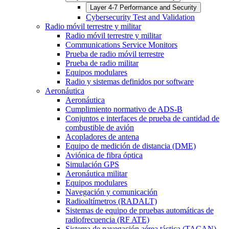
Layer 4-7 Performance and Security
Cybersecurity Test and Validation
Radio móvil terrestre y militar
Radio móvil terrestre y militar
Communications Service Monitors
Prueba de radio móvil terrestre
Prueba de radio militar
Equipos modulares
Radio y sistemas definidos por software
Aeronáutica
Aeronáutica
Cumplimiento normativo de ADS-B
Conjuntos e interfaces de prueba de cantidad de
combustible de avión
Acopladores de antena
Equipo de medición de distancia (DME)
Aviónica de fibra óptica
Simulación GPS
Aeronáutica militar
Equipos modulares
Navegación y comunicación
Radioaltímetros (RADALT)
Sistemas de equipo de pruebas automáticas de
radiofrecuencia (RF ATE)
Sistema de navegación aérea táctica (TACAN)