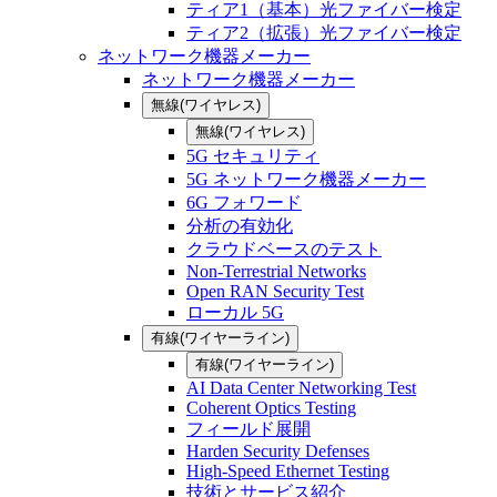
ティア1（基本）光ファイバー検定
ティア2（拡張）光ファイバー検定
ネットワーク機器メーカー
ネットワーク機器メーカー
無線(ワイヤレス)
無線(ワイヤレス)
5G セキュリティ
5G ネットワーク機器メーカー
6G フォワード
分析の有効化
クラウドベースのテスト
Non-Terrestrial Networks
Open RAN Security Test
ローカル 5G
有線(ワイヤーライン)
有線(ワイヤーライン)
AI Data Center Networking Test
Coherent Optics Testing
フィールド展開
Harden Security Defenses
High-Speed Ethernet Testing
技術とサービス紹介