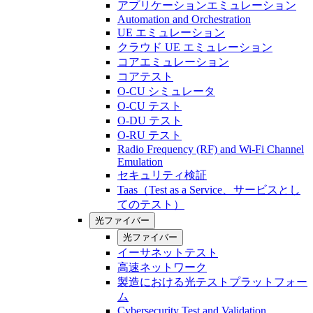
アプリケーションエミュレーション
Automation and Orchestration
UE エミュレーション
クラウド UE エミュレーション
コアエミュレーション
コアテスト
O-CU シミュレータ
O-CU テスト
O-DU テスト
O-RU テスト
Radio Frequency (RF) and Wi-Fi Channel
Emulation
セキュリティ検証
Taas（Test as a Service、サービスとし
てのテスト）
光ファイバー
光ファイバー
イーサネットテスト
高速ネットワーク
製造における光テストプラットフォー
ム
Cybersecurity Test and Validation