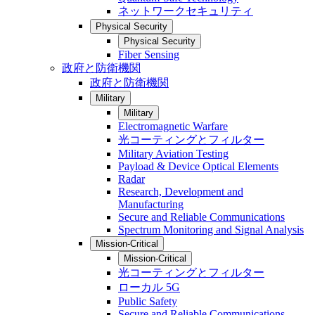
ネットワークセキュリティ
Physical Security
Physical Security
Fiber Sensing
政府と防衛機関
政府と防衛機関
Military
Military
Electromagnetic Warfare
光コーティングとフィルター
Military Aviation Testing
Payload & Device Optical Elements
Radar
Research, Development and
Manufacturing
Secure and Reliable Communications
Spectrum Monitoring and Signal Analysis
Mission-Critical
Mission-Critical
光コーティングとフィルター
ローカル 5G
Public Safety
Secure and Reliable Communications