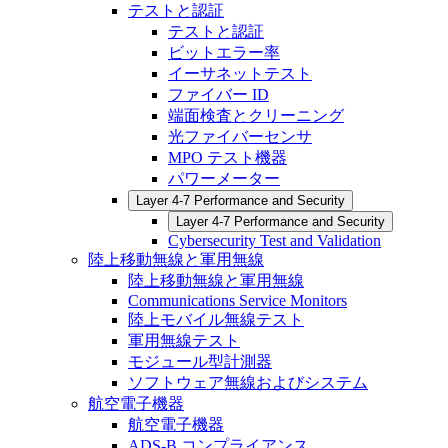
テストと認証
テストと認証
ビットエラー率
イーサネットテスト
ファイバー ID
端面検査とクリーニング
光ファイバーセンサ
MPO テスト機器
パワーメーター
Layer 4-7 Performance and Security
Layer 4-7 Performance and Security
Cybersecurity Test and Validation
陸上移動無線と軍用無線
陸上移動無線と軍用無線
Communications Service Monitors
陸上モバイル無線テスト
軍用無線テスト
モジュール型計測器
ソフトウェア無線およびシステム
航空電子機器
航空電子機器
ADS-B コンプライアンス