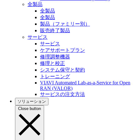
全製品
全製品
全製品
製品（ファミリー別）
販売終了製品
サービス
サービス
ケアサポートプラン
修理調整機器
修理と校正
システム保守と契約
トレーニング
VIAVI Automated Lab-as-a-Service for Open
RAN (VALOR)
サービスの注文方法
ソリューション
Close button