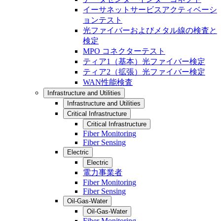
イーサネットサービスアクティベーシ
ョンテスト
光ファイバーおよびメタル線の検査と
検定
MPO コネクターテスト
ティア1（基本）光ファイバー検定
ティア2（拡張）光ファイバー検定
WAN性能検査
Infrastructure and Utilities
Infrastructure and Utilities
Critical Infrastructure
Critical Infrastructure
Fiber Monitoring
Fiber Sensing
Electric
Electric
電力事業者
Fiber Monitoring
Fiber Sensing
Oil-Gas-Water
Oil-Gas-Water
Fiber Monitoring