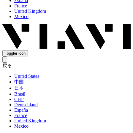
España
France
United Kingdom
Mexico
Toggler icon
戻る
United States
中国
日本
Brasil
СНГ
Deutschland
España
France
United Kingdom
Mexico