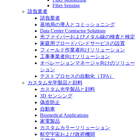
Fiber Sensing
請負業者
請負業者
基地局の導入とコミッショニング
Data Center Contractor Solutions
光ファイバーおよびメタル線の検査と検定
家庭用ブロードバンドサービスの設置
フィールド作業者向けソリューション
工事事業者向けソリューション
オペレーションマネージャ向けのソリュー
ション
テストプロセスの自動化（TPA）
カスタム光学製品と顔料
カスタム光学製品と顔料
3D センシング
偽造防止
自動車
Biomedical Applications
家電製品
カスタムカラーソリューション
航空宇宙および政府機関