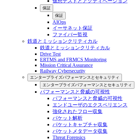
仮想テストとアクティベーション
保証
保証
AIOps
イーサネット保証
ファイバー監視
鉄道とミッションクリティカル
鉄道とミッションクリティカル
Drive Test
ERTMS and FRMCS Monitoring
Mission Critical Assurance
Railway Cybersecurity
エンタープライズパフォーマンスとセキュリティ
エンタープライズパフォーマンスとセキュリティ
パフォーマンスと脅威の可視性
パフォーマンスと脅威の可視性
エンドユーザのエクスペリエンス
強化されたフロー収集
パケット解析
パケットキャプチャ収集
パケットメタデータ収集
Threat Forensics