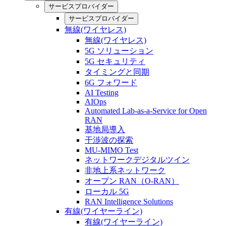
サービスプロバイダー
サービスプロバイダー
無線(ワイヤレス)
無線(ワイヤレス)
5G ソリューション
5G セキュリティ
タイミングと同期
6G フォワード
AI Testing
AIOps
Automated Lab-as-a-Service for Open
RAN
基地局導入
干渉波の探索
MU-MIMO Test
ネットワークデジタルツイン
非地上系ネットワーク
オープン RAN（O-RAN）
ローカル 5G
RAN Intelligence Solutions
有線(ワイヤーライン)
有線(ワイヤーライン)