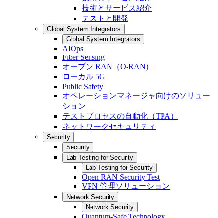
技術とサービス紹介
テストと開発
Global System Integrators
Global System Integrators
AIOps
Fiber Sensing
オープン RAN（O-RAN）
ローカル 5G
Public Safety
オペレーションマネージャ向けのソリュー
ション
テストプロセスの自動化（TPA）
ネットワークセキュリティ
Security
Security
Lab Testing for Security
Lab Testing for Security
Open RAN Security Test
VPN 管理ソリューション
Network Security
Network Security
Quantum-Safe Technology