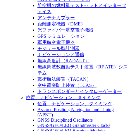
航空機の燃料量テストセットとインターフ
ェイス
アンテナカプラー
距離測定機器（DME）
光ファイバー航空電子機器
GPS シミュレーション
軍用航空電子機器
モジュール型計測器
ナビゲーションと通信
無線高度計（RADALT）
無線周波数自動テスト装置（RF ATE）シス
テム
戦術航法装置（TACAN）
空中衝突防止装置（TCAS）
トランスポンダーとインタローゲーター
位置、ナビゲーション、タイミング
位置、ナビゲーション、タイミング
Assured Position, Navigation and Timing
(APNT)
GNSS Disciplined Oscillators
GNSS/GEO/LEO Grandmaster Clocks
GNSS/GEO/LEO Receiver Modules