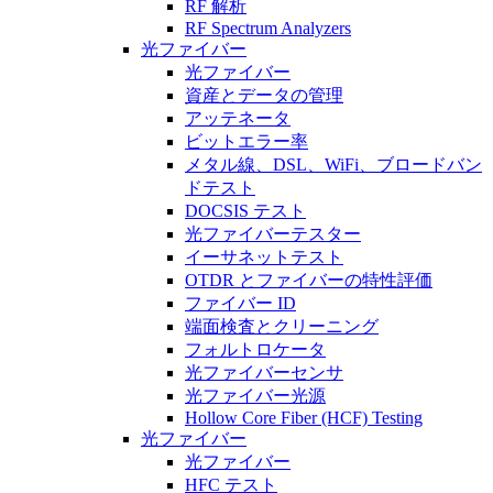
RF 解析
RF Spectrum Analyzers
光ファイバー
光ファイバー
資産とデータの管理
アッテネータ
ビットエラー率
メタル線、DSL、WiFi、ブロードバン
ドテスト
DOCSIS テスト
光ファイバーテスター
イーサネットテスト
OTDR とファイバーの特性評価
ファイバー ID
端面検査とクリーニング
フォルトロケータ
光ファイバーセンサ
光ファイバー光源
Hollow Core Fiber (HCF) Testing
光ファイバー
光ファイバー
HFC テスト