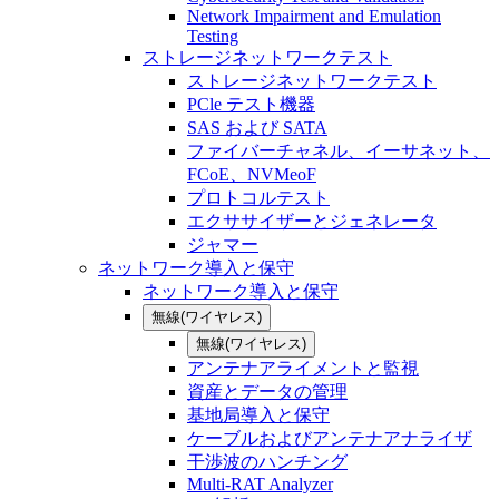
Network Impairment and Emulation
Testing
ストレージネットワークテスト
ストレージネットワークテスト
PCle テスト機器
SAS および SATA
ファイバーチャネル、イーサネット、
FCoE、NVMeoF
プロトコルテスト
エクササイザーとジェネレータ
ジャマー
ネットワーク導入と保守
ネットワーク導入と保守
無線(ワイヤレス)
無線(ワイヤレス)
アンテナアライメントと監視
資産とデータの管理
基地局導入と保守
ケーブルおよびアンテナアナライザ
干渉波のハンチング
Multi-RAT Analyzer