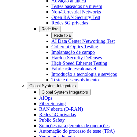
Ativação analítica
Testes baseados na nuvem
Non-Terrestrial Networks
Open RAN Security Test
Redes 5G privadas
Rede fixa
Rede fixa
AI Data Center Networking Test
Coherent Optics Testing
Implantação de campo
Harden Security Defenses
High-Speed Ethernet Testing
Fabricação escalonável
Introdução a tecnologia e serviços
Teste e desenvolvimento
Global System Integrators
Global System Integrators
AIOps
Fiber Sensing
RAN aberta (O-RAN)
Redes 5G privadas
Public Safety
Soluções para gerentes de operações
Automação do processo de teste (TPA)
Segurança de rede