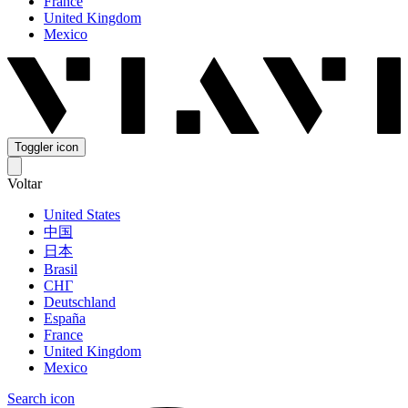
France
United Kingdom
Mexico
Toggler icon
Voltar
United States
中国
日本
Brasil
СНГ
Deutschland
España
France
United Kingdom
Mexico
Search icon