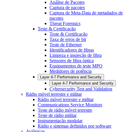
Análise de Pacotes
Captura de pacotes
Captura de Meta-Data de metadados de
pacotes
Threat Forensics
Teste & Certificação
Teste & Certificação
Taxa de erros de bit
Teste de Ethernet
Identificadores de fibras
Limpeza e inspeção de fibra
Sensores de fibra óptica
Equipamentos de teste MPO
Medidores de potência
Layer 4-7 Performance and Security
Layer 4-7 Performance and Security
Cybersecurity Test and Validation
Rádio móvel terrestre e militar
Rádio móvel terrestre e militar
Communications Service Monitors
Teste de rádio móvel terrestre
Teste de rádio militar
Instrumentação modular
Rádio e sistemas definidos por software
Aviônicos