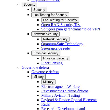
Security
Security
Lab Testing for Security
Lab Testing for Security
Open RAN Security Test
Soluções para gerenciamento de VPN
Network Security
Network Security
Quantum-Safe Technology
Segurança de rede
Physical Security
Physical Security
Fiber Sensing
Governo e defesa
Governo e defesa
Military
Military
Electromagnetic Warfare
Revestimentos e filtros ópticos
Military Aviation Testing
Payload & Device Optical Elements
Radar
Research, Development and