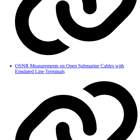
OSNR Measurements on Open Submarine Cables with
Emulated Line Terminals