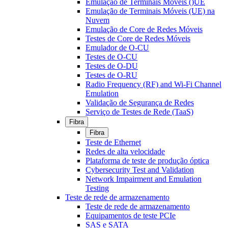
Emulação de Terminais Móveis ()UE
Emulação de Terminais Móveis (UE) na
Nuvem
Emulação de Core de Redes Móveis
Testes de Core de Redes Móveis
Emulador de O-CU
Testes de O-CU
Testes de O-DU
Testes de O-RU
Radio Frequency (RF) and Wi-Fi Channel
Emulation
Validação de Segurança de Redes
Serviço de Testes de Rede (TaaS)
Fibra
Fibra
Teste de Ethernet
Redes de alta velocidade
Plataforma de teste de produção óptica
Cybersecurity Test and Validation
Network Impairment and Emulation
Testing
Teste de rede de armazenamento
Teste de rede de armazenamento
Equipamentos de teste PCIe
SAS e SATA