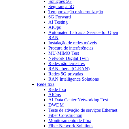
Soluções 5G
Segurança 5G
Temporização e sincronização
6G Forward
AI Testing
AIOps
Automated Lab-as-a-Service for Open
RAN
Instalação de redes móveis
Procura de interferências
MU-MIMO Test
Network Digital Twin
Redes não terrestres
RAN aberta (O-RAN)
Redes 5G privadas
RAN Intelligence Solutions
Rede fixa
Rede fixa
AIOps
AI Data Center Networking Test
DWDM
Teste de ativação de serviços Ethernet
Fiber Construction
Monitoramento de fibra
Fiber Network Solutions