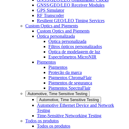
GNSS/GEO/LEO Receiver Modules
GPS Simulator
RF Transcoder
Resilient GEO/LEO Timing Services
Custom Optics and Pigments
Custom Optics and Pigments
Óptica personalizada
Óptica personalizada
Filtros ópticos personalizados
Óptica de modelagem de luz
Espectrômetros MicroNIR
Pigmentos
Pigmentos
Proteção da marca
Pigmentos ChromaFlair
Pigmentos de segurança
Pigmentos SpectraFlair
Automotive, Time Sensitive Testing
Automotive, Time Sensitive Testing
Automotive Ethernet Device and Network
Testing
Time-Sensitive Networking Testing
Todos os produtos
Todos os produtos