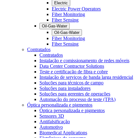
Electric
Electric Power Operators
Fiber Monitoring
Fiber Sensing
Oil-Gas-Water
Oil-Gas-Water
Fiber Monitoring
Fiber Sensing
Contratados
Contratados
Instalação e comissionamento de redes móveis
Data Center Contractor Solutions
Teste e certificação de fibra e cobre
Instalação de serviços de banda larga residencial
Soluções para técnicos de campo
Soluções para instaladores
Soluções para gerentes de operações
Automação do processo de teste (TPA)
Óptica personalizada e pigmentos
Óptica personalizada e pigmentos
Sensores 3D
Antifalsificação
Automotivo
Biomedical Applications