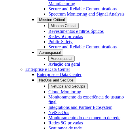
Manufacturing
Secure and Reliable Communications
Spectrum Monitoring and Signal Analysis
Mission-Critical
Mission-Critical
Revestimentos e filtros ópticos
Redes 5G privadas
Public Safety
Secure and Reliable Communications
Aeroespacial
Aeroespacial
Aviação em geral
Enterprise e Data Center
Enterprise e Data Center
NetOps and SecOps
NetOps and SecOps
Cloud Monitoring
Monitoramento da experiência do usuário
final
Integrations and Partner Ecosystem
NetSecOps
Monitoramento do desempenho de rede
Redes 5G privadas
Segurança de rede