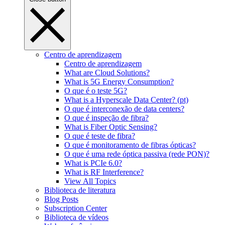
Centro de aprendizagem
Centro de aprendizagem
What are Cloud Solutions?
What is 5G Energy Consumption?
O que é o teste 5G?
What is a Hyperscale Data Center? (pt)
O que é interconexão de data centers?
O que é inspeção de fibra?
What is Fiber Optic Sensing?
O que é teste de fibra?
O que é monitoramento de fibras ópticas?
O que é uma rede óptica passiva (rede PON)?
What is PCIe 6.0?
What is RF Interference?
View All Topics
Biblioteca de literatura
Blog Posts
Subscription Center
Biblioteca de vídeos