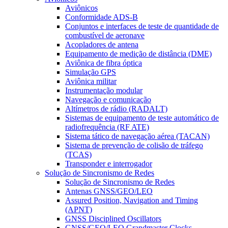
Aviônicos
Conformidade ADS-B
Conjuntos e interfaces de teste de quantidade de
combustível de aeronave
Acopladores de antena
Equipamento de medição de distância (DME)
Aviônica de fibra óptica
Simulação GPS
Aviônica militar
Instrumentação modular
Navegação e comunicação
Altímetros de rádio (RADALT)
Sistemas de equipamento de teste automático de
radiofrequência (RF ATE)
Sistema tático de navegação aérea (TACAN)
Sistema de prevenção de colisão de tráfego
(TCAS)
Transponder e interrogador
Solução de Sincronismo de Redes
Solução de Sincronismo de Redes
Antenas GNSS/GEO/LEO
Assured Position, Navigation and Timing
(APNT)
GNSS Disciplined Oscillators
GNSS/GEO/LEO Grandmaster Clocks