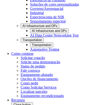
Eletrônicos de consumo
Soluções de cores personalizadas
Governo/Aeroespacial
Industrial
Espectroscopia de NIR
Sensoriamento espectral
AI Infrastructure and OPs
AI Infrastructure and OPs
AI Data Center Networking Test
Transportation
Transportation
Automotive Testing
Como comprar
Solicitar cotação
Solicite uma demonstração
Status do pedido
Fale conosco
Equipamento alugado
Opções de financiamento
Como pedir
Como Solicitar Serviços
Localizar parceiro
Equipamento recondicionado
Recursos
Close button