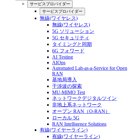
サービスプロバイダー
サービスプロバイダー
無線(ワイヤレス)
無線(ワイヤレス)
5G ソリューション
5G セキュリティ
タイミングと同期
6G フォワード
AI Testing
AIOps
Automated Lab-as-a-Service for Open
RAN
基地局導入
干渉波の探索
MU-MIMO Test
ネットワークデジタルツイン
非地上系ネットワーク
オープン RAN（O-RAN）
ローカル 5G
RAN Intelligence Solutions
有線(ワイヤーライン)
有線(ワイヤーライン)