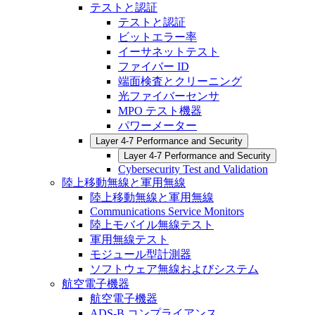
テストと認証
テストと認証
ビットエラー率
イーサネットテスト
ファイバー ID
端面検査とクリーニング
光ファイバーセンサ
MPO テスト機器
パワーメーター
Layer 4-7 Performance and Security
Layer 4-7 Performance and Security
Cybersecurity Test and Validation
陸上移動無線と軍用無線
陸上移動無線と軍用無線
Communications Service Monitors
陸上モバイル無線テスト
軍用無線テスト
モジュール型計測器
ソフトウェア無線およびシステム
航空電子機器
航空電子機器
ADS-B コンプライアンス