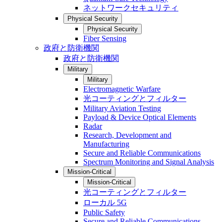
ネットワークセキュリティ
Physical Security
Physical Security
Fiber Sensing
政府と防衛機関
政府と防衛機関
Military
Military
Electromagnetic Warfare
光コーティングとフィルター
Military Aviation Testing
Payload & Device Optical Elements
Radar
Research, Development and
Manufacturing
Secure and Reliable Communications
Spectrum Monitoring and Signal Analysis
Mission-Critical
Mission-Critical
光コーティングとフィルター
ローカル 5G
Public Safety
Secure and Reliable Communications