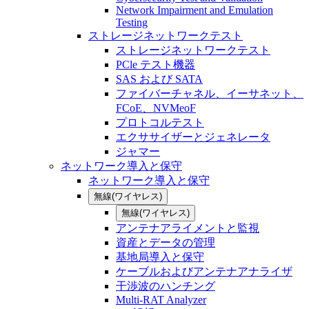
Network Impairment and Emulation
Testing
ストレージネットワークテスト
ストレージネットワークテスト
PCle テスト機器
SAS および SATA
ファイバーチャネル、イーサネット、
FCoE、NVMeoF
プロトコルテスト
エクササイザーとジェネレータ
ジャマー
ネットワーク導入と保守
ネットワーク導入と保守
無線(ワイヤレス)
無線(ワイヤレス)
アンテナアライメントと監視
資産とデータの管理
基地局導入と保守
ケーブルおよびアンテナアナライザ
干渉波のハンチング
Multi-RAT Analyzer