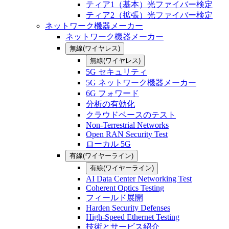
ティア1（基本）光ファイバー検定
ティア2（拡張）光ファイバー検定
ネットワーク機器メーカー
ネットワーク機器メーカー
無線(ワイヤレス)
無線(ワイヤレス)
5G セキュリティ
5G ネットワーク機器メーカー
6G フォワード
分析の有効化
クラウドベースのテスト
Non-Terrestrial Networks
Open RAN Security Test
ローカル 5G
有線(ワイヤーライン)
有線(ワイヤーライン)
AI Data Center Networking Test
Coherent Optics Testing
フィールド展開
Harden Security Defenses
High-Speed Ethernet Testing
技術とサービス紹介