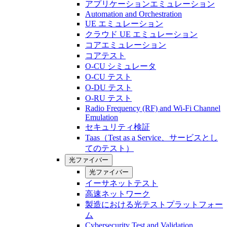
アプリケーションエミュレーション
Automation and Orchestration
UE エミュレーション
クラウド UE エミュレーション
コアエミュレーション
コアテスト
O-CU シミュレータ
O-CU テスト
O-DU テスト
O-RU テスト
Radio Frequency (RF) and Wi-Fi Channel
Emulation
セキュリティ検証
Taas（Test as a Service、サービスとし
てのテスト）
光ファイバー
光ファイバー
イーサネットテスト
高速ネットワーク
製造における光テストプラットフォー
ム
Cybersecurity Test and Validation