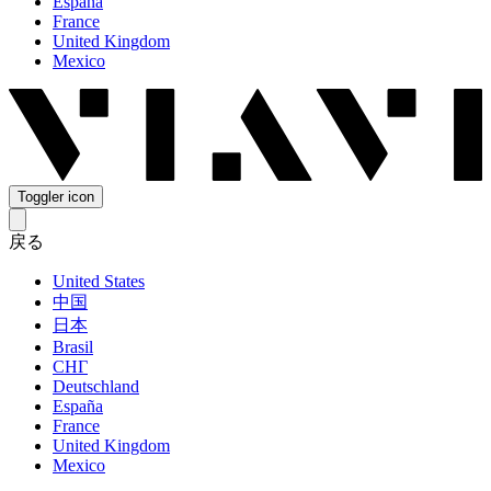
España
France
United Kingdom
Mexico
Toggler icon
戻る
United States
中国
日本
Brasil
СНГ
Deutschland
España
France
United Kingdom
Mexico