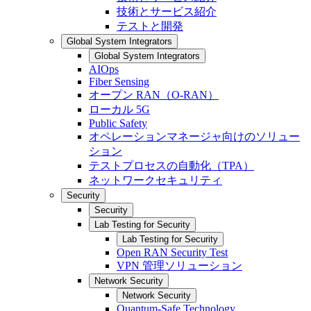
技術とサービス紹介
テストと開発
Global System Integrators
Global System Integrators
AIOps
Fiber Sensing
オープン RAN（O-RAN）
ローカル 5G
Public Safety
オペレーションマネージャ向けのソリュー
ション
テストプロセスの自動化（TPA）
ネットワークセキュリティ
Security
Security
Lab Testing for Security
Lab Testing for Security
Open RAN Security Test
VPN 管理ソリューション
Network Security
Network Security
Quantum-Safe Technology