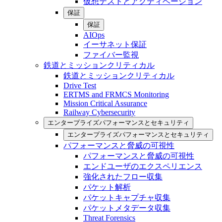
仮想テストとアクティベーション
保証
保証
AIOps
イーサネット保証
ファイバー監視
鉄道とミッションクリティカル
鉄道とミッションクリティカル
Drive Test
ERTMS and FRMCS Monitoring
Mission Critical Assurance
Railway Cybersecurity
エンタープライズパフォーマンスとセキュリティ
エンタープライズパフォーマンスとセキュリティ
パフォーマンスと脅威の可視性
パフォーマンスと脅威の可視性
エンドユーザのエクスペリエンス
強化されたフロー収集
パケット解析
パケットキャプチャ収集
パケットメタデータ収集
Threat Forensics