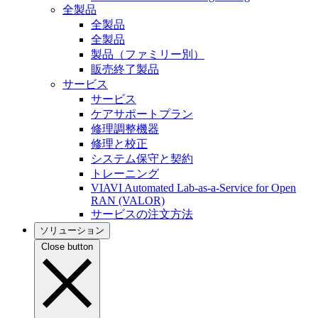
全製品
全製品
全製品
製品（ファミリー別）
販売終了製品
サービス
サービス
ケアサポートプラン
修理調整機器
修理と校正
システム保守と契約
トレーニング
VIAVI Automated Lab-as-a-Service for Open
RAN (VALOR)
サービスの注文方法
ソリューション
Close button