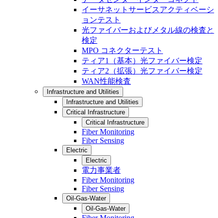
イーサネットサービスアクティベーシ
ョンテスト
光ファイバーおよびメタル線の検査と
検定
MPO コネクターテスト
ティア1（基本）光ファイバー検定
ティア2（拡張）光ファイバー検定
WAN性能検査
Infrastructure and Utilities
Infrastructure and Utilities
Critical Infrastructure
Critical Infrastructure
Fiber Monitoring
Fiber Sensing
Electric
Electric
電力事業者
Fiber Monitoring
Fiber Sensing
Oil-Gas-Water
Oil-Gas-Water
Fiber Monitoring