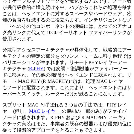
ってケーブルネットワークを分散化する方式です。ノード数
が幾何級数的に増え続ける中、ハブからこれらの処理を移す
ことは、ヘッドエンドに対するスペースやハードウェア、冷
却の負荷を軽減するのに役立ちます。インテリジェントなノ
ードへのその他コンポーネントの接続には、かつてのアナロ
グ光リンクに代えて 10Gb イーサネット ファイバーリンクが
使用されます。
分散型アクセスアーキテクチャが具体化して、戦略的にアー
キテクチャの特定の部分をダウンストリームに移す過程では
バリエーションが生まれます。リモートPHYレイヤーアー
キテクチャ (
R-PHY
) では変調・復調機能がファイバーノー
ドに移され、その他の機能はヘッドエンドに残されます。リ
モート MAC-PHY (R-MACPHY) では、処理 MAC レイヤー
もノードに配置されます。これにより、ヘッドエンドにはサ
ーバーとスイッチ、ルーターだけが残ることになります。
スプリット MAC と呼ばれる 3 つ目の手法では、PHY レイ
ヤー (但し、
MAC レイヤー
の機能の一部のみ) がファイバー
ノードに移されます。R-PHY および R-MACPHY アーキテ
クチャの実装はまた、事業者の既存の機器および優先順位に
従って段階的アプローチをとることもできます。