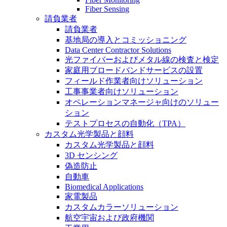
Fiber Sensing
請負業者
請負業者
基地局の導入とコミッショニング
Data Center Contractor Solutions
光ファイバーおよびメタル線の検査と検定
家庭用ブロードバンドサービスの設置
フィールド作業者向けソリューション
工事事業者向けソリューション
オペレーションマネージャ向けのソリュー
ション
テストプロセスの自動化（TPA）
カスタム光学製品と顔料
カスタム光学製品と顔料
3D センシング
偽造防止
自動車
Biomedical Applications
家電製品
カスタムカラーソリューション
航空宇宙および政府機関