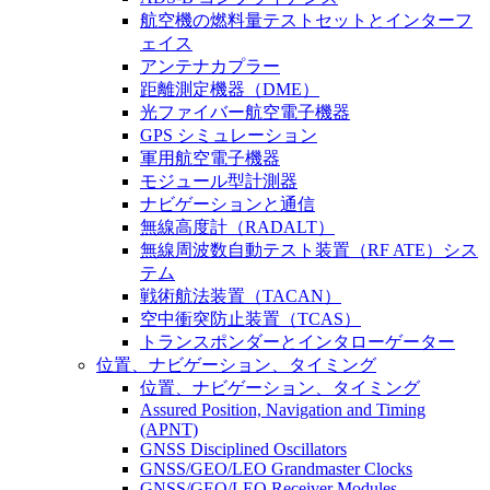
航空機の燃料量テストセットとインターフ
ェイス
アンテナカプラー
距離測定機器（DME）
光ファイバー航空電子機器
GPS シミュレーション
軍用航空電子機器
モジュール型計測器
ナビゲーションと通信
無線高度計（RADALT）
無線周波数自動テスト装置（RF ATE）シス
テム
戦術航法装置（TACAN）
空中衝突防止装置（TCAS）
トランスポンダーとインタローゲーター
位置、ナビゲーション、タイミング
位置、ナビゲーション、タイミング
Assured Position, Navigation and Timing
(APNT)
GNSS Disciplined Oscillators
GNSS/GEO/LEO Grandmaster Clocks
GNSS/GEO/LEO Receiver Modules