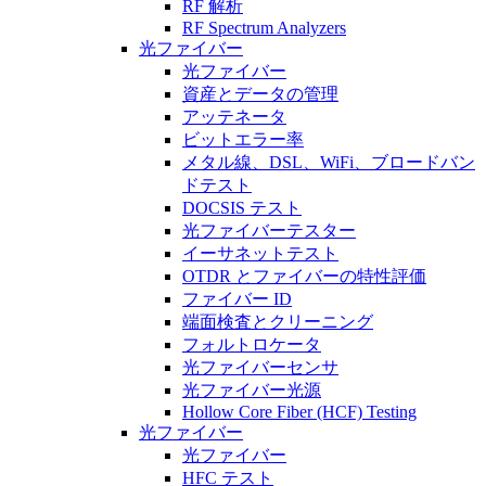
RF 解析
RF Spectrum Analyzers
光ファイバー
光ファイバー
資産とデータの管理
アッテネータ
ビットエラー率
メタル線、DSL、WiFi、ブロードバン
ドテスト
DOCSIS テスト
光ファイバーテスター
イーサネットテスト
OTDR とファイバーの特性評価
ファイバー ID
端面検査とクリーニング
フォルトロケータ
光ファイバーセンサ
光ファイバー光源
Hollow Core Fiber (HCF) Testing
光ファイバー
光ファイバー
HFC テスト