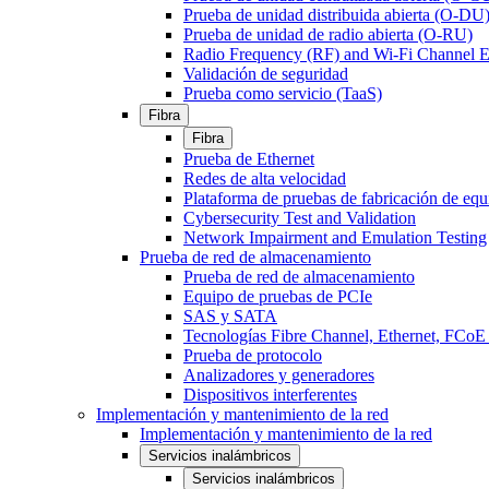
Prueba de unidad distribuida abierta (O-DU
Prueba de unidad de radio abierta (O-RU)
Radio Frequency (RF) and Wi-Fi Channel E
Validación de seguridad
Prueba como servicio (TaaS)
Fibra
Fibra
Prueba de Ethernet
Redes de alta velocidad
Plataforma de pruebas de fabricación de equ
Cybersecurity Test and Validation
Network Impairment and Emulation Testing
Prueba de red de almacenamiento
Prueba de red de almacenamiento
Equipo de pruebas de PCIe
SAS y SATA
Tecnologías Fibre Channel, Ethernet, FC
Prueba de protocolo
Analizadores y generadores
Dispositivos interferentes
Implementación y mantenimiento de la red
Implementación y mantenimiento de la red
Servicios inalámbricos
Servicios inalámbricos