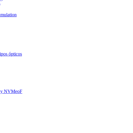
)
mulation
ipos ópticos
oE y NVMeoF