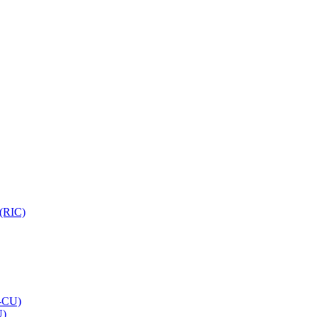
 (RIC)
O-CU)
U)