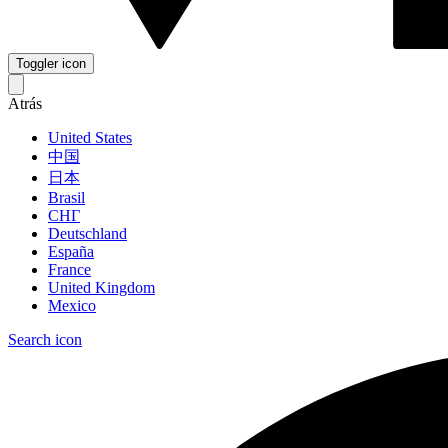
Toggler icon
Atrás
United States
中国
日本
Brasil
СНГ
Deutschland
España
France
United Kingdom
Mexico
Search icon