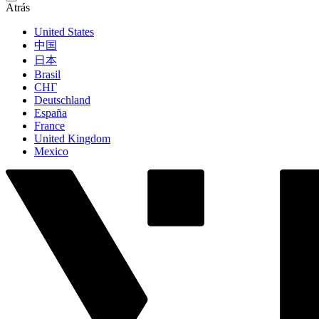
Atrás
United States
中国
日本
Brasil
СНГ
Deutschland
España
France
United Kingdom
Mexico