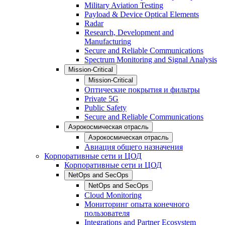
Military Aviation Testing
Payload & Device Optical Elements
Radar
Research, Development and
Manufacturing
Secure and Reliable Communications
Spectrum Monitoring and Signal Analysis
Mission-Critical
Mission-Critical
Оптические покрытия и фильтры
Private 5G
Public Safety
Secure and Reliable Communications
Аэрокосмическая отрасль
Аэрокосмическая отрасль
Авиация общего назначения
Корпоративные сети и ЦОД
Корпоративные сети и ЦОД
NetOps and SecOps
NetOps and SecOps
Cloud Monitoring
Мониторинг опыта конечного
пользователя
Integrations and Partner Ecosystem