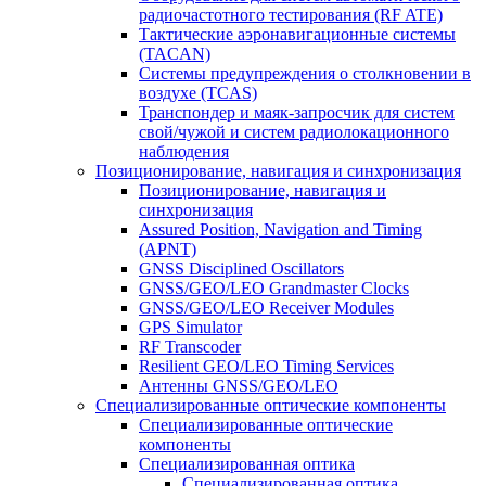
радиочастотного тестирования (RF ATE)
Тактические аэронавигационные системы
(TACAN)
Системы предупреждения о столкновении в
воздухе (TCAS)
Транспондер и маяк-запросчик для систем
свой/чужой и систем радиолокационного
наблюдения
Позиционирование, навигация и синхронизация
Позиционирование, навигация и
синхронизация
Assured Position, Navigation and Timing
(APNT)
GNSS Disciplined Oscillators
GNSS/GEO/LEO Grandmaster Clocks
GNSS/GEO/LEO Receiver Modules
GPS Simulator
RF Transcoder
Resilient GEO/LEO Timing Services
Антенны GNSS/GEO/LEO
Специализированные оптические компоненты
Специализированные оптические
компоненты
Специализированная оптика
Специализированная оптика