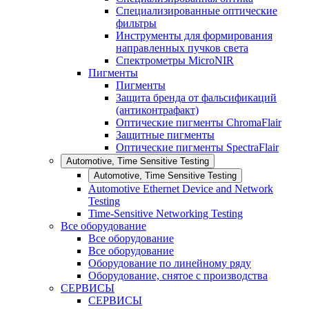
Специализированные оптические
фильтры
Инструменты для формирования
направленных пучков света
Спектрометры MicroNIR
Пигменты
Пигменты
Защита бренда от фальсификаций
(антиконтрафакт)
Оптические пигменты ChromaFlair
Защитные пигменты
Оптические пигменты SpectraFlair
Automotive, Time Sensitive Testing
Automotive, Time Sensitive Testing
Automotive Ethernet Device and Network
Testing
Time-Sensitive Networking Testing
Все оборудование
Все оборудование
Все оборудование
Оборудование по линейному ряду
Оборудование, снятое с производства
СЕРВИСЫ
СЕРВИСЫ