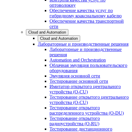
оптоволокну
Обеспечение качества услуг по
гибридному коаксиальному кабелю
Обеспечение качества транспортной
сети
Cloud and Automation
Cloud and Automation
Лабораторные и производственные решения
Лабораторные и производственные
решения
Automation and Orchestration
Облачная эмуляция пользовательского
оборудования
Эмуляция основной сети
Тестирование основной сети
Имитатор открытого центрального
устройства (O-CU)
Тестирование открытого центрального
устройства (O-CU)
Тестирование открытого
распределенного устройства (O-DU)
Тестирование открытого
радиоустройства (O-RU)
Тестирование дистанционного