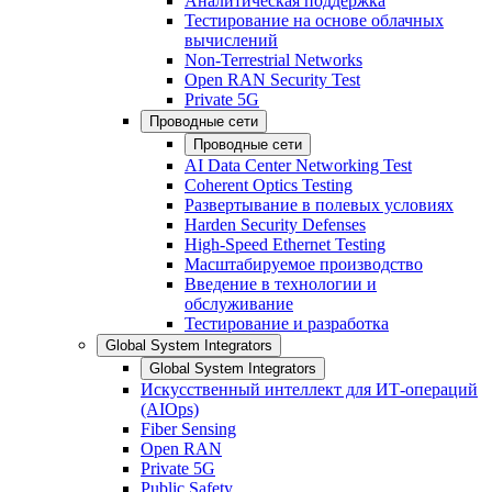
Аналитическая поддержка
Тестирование на основе облачных
вычислений
Non-Terrestrial Networks
Open RAN Security Test
Private 5G
Проводные сети
Проводные сети
AI Data Center Networking Test
Coherent Optics Testing
Развертывание в полевых условиях
Harden Security Defenses
High-Speed Ethernet Testing
Масштабируемое производство
Введение в технологии и
обслуживание
Тестирование и разработка
Global System Integrators
Global System Integrators
Искусственный интеллект для ИТ-операций
(AIOps)
Fiber Sensing
Open RAN
Private 5G
Public Safety