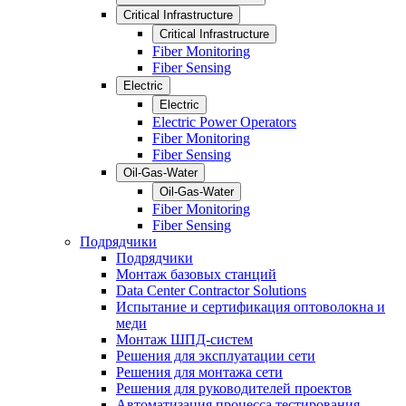
Critical Infrastructure
Critical Infrastructure
Fiber Monitoring
Fiber Sensing
Electric
Electric
Electric Power Operators
Fiber Monitoring
Fiber Sensing
Oil-Gas-Water
Oil-Gas-Water
Fiber Monitoring
Fiber Sensing
Подрядчики
Подрядчики
Монтаж базовых станций
Data Center Contractor Solutions
Испытание и сертификация оптоволокна и
меди
Монтаж ШПД-систем
Решения для эксплуатации сети
Решения для монтажа сети
Решения для руководителей проектов
Автоматизация процесса тестирования