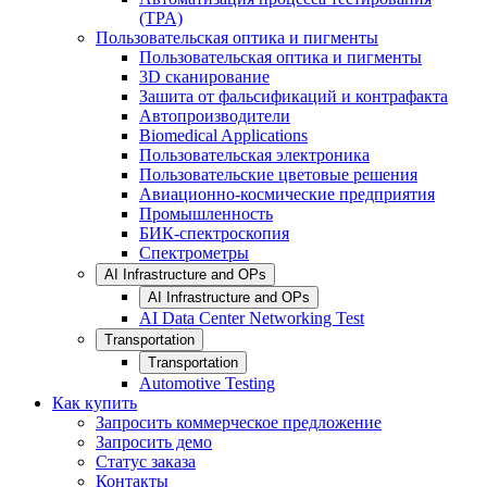
(TPA)
Пользовательская оптика и пигменты
Пользовательская оптика и пигменты
3D сканирование
Зашита от фальсификаций и контрафакта
Автопроизводители
Biomedical Applications
Пользовательская электроника
Пользовательские цветовые решения
Авиационно-космические предприятия
Промышленность
БИК-спектроскопия
Спектрометры
AI Infrastructure and OPs
AI Infrastructure and OPs
AI Data Center Networking Test
Transportation
Transportation
Automotive Testing
Как купить
Запросить коммерческое предложение
Запросить демо
Статус заказа
Контакты