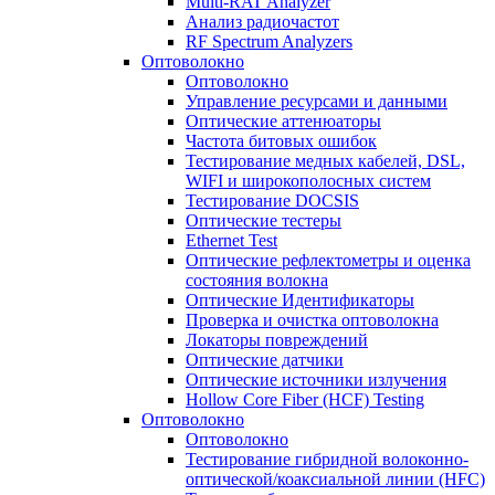
Multi-RAT Analyzer
Анализ радиочастот
RF Spectrum Analyzers
Оптоволокно
Оптоволокно
Управление ресурсами и данными
Оптические aттенюаторы
Частота битовых ошибок
Тестирование медных кабелей, DSL,
WIFI и широкополосных систем
Тестирование DOCSIS
Оптические тестеры
Ethernet Test
Оптические рефлектометры и оценка
состояния волокна
Оптические Идентификаторы
Проверка и очистка оптоволокна
Локаторы повреждений
Оптические датчики
Оптические источники излучения
Hollow Core Fiber (HCF) Testing
Оптоволокно
Оптоволокно
Тестирование гибридной волоконно-
оптической/коаксиальной линии (HFC)