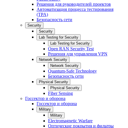
Решения для руководителей проектов
Автоматизация процесса тестирования
(TPA)
Безопасность сети
Security
Security
Lab Testing for Security
Lab Testing for Security
Open RAN Security Test
Решения для управления VPN
Network Security
Network Security
Quantum-Safe Technology
Безопасность сети
Physical Security
Physical Security
Fiber Sensing
Госсектор и оборона
Госсектор и оборона
Military
Military
Electromagnetic Warfare
Оптические покрытия и фильтры