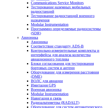
Communications Service Monitors
Тестирование наземных мобильных
радиостанций
Тестирование радиостанций военного
назначения
Modular Instrumentation
Программно определяемые радиосистемы
(SDR)
Авионика
Авионика
Соответствие стандарту ADS-B
Контрольно-измерительные комплекты и
интерфейсы для анализа количества
авиационного топлива
Блоки согласования для тестирования
бортовых систем и антенн
Оборудование для измерения расстояния
(DME)
ВОЛС для авиации
Имитация GPS
Военная авионика
Modular Instrumentation
Навигация и связь
Радиоальтиметры (RADALT)
Оборудование для систем автоматического