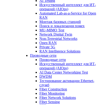
AI Testing
Искусственный интеллект для ИТ-
операций (AIOps)
Automated Lab-as-a-Service for Open
RAN
Монтаж базовых станций
Поиск и локализация помех
MU-MIMO Test
Network Digital Twin
Non-Terrestrial Networks
Open RAN
Private 5G
RAN Intelligence Solutions
Проводные сети
Проводные сети
Искусственный интеллект для ИТ-
операций (AIOps)
AI Data Center Networking Test
DWDM
Тестирование активации Ethernet-
служб
Fiber Construction
Fiber Monitoring
Fiber Network Solutions
Fiber Sensing