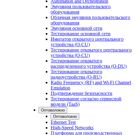
Automation and Orchestration
Эмуляция пользовательского
оборудования
Облачная эмуляция пользовательского
оборудования
Эмуляция основной сети
Тестирование основной сети
Имитатор открытого центрального
устройства (O-CU)
Тестирование открытого центрального
устройства (O-CU)
Тестирование открытого
распределенного устройства (O-DU)
Тестирование открытого
радиоустройства (O-RU)
Radio Frequency (RF) and Wi-Fi Channel
Emulation
Подтверждение безопасности
Тестирование согласно сервисной
модели (TaaS)
Оптоволокно
Оптоволокно
Ethernet Test
High-Speed Networks
Платформа для производственных