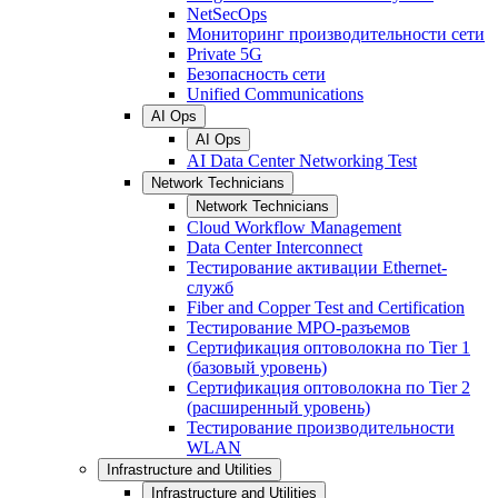
NetSecOps
Мониторинг производительности сети
Private 5G
Безопасность сети
Unified Communications
AI Ops
AI Ops
AI Data Center Networking Test
Network Technicians
Network Technicians
Cloud Workflow Management
Data Center Interconnect
Тестирование активации Ethernet-
служб
Fiber and Copper Test and Certification
Тестирование МРО-разъемов
Сертификация оптоволокна по Tier 1
(базовый уровень)
Сертификация оптоволокна по Tier 2
(расширенный уровень)
Тестирование производительности
WLAN
Infrastructure and Utilities
Infrastructure and Utilities