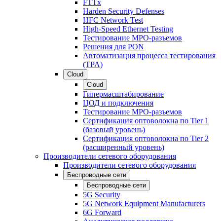
FTTx
Harden Security Defenses
HFC Network Test
High-Speed Ethernet Testing
Тестирование МРО-разъемов
Решения для PON
Автоматизация процесса тестирования
(TPA)
Cloud
Cloud
Гипермасштабирование
ЦОД и подключения
Тестирование МРО-разъемов
Сертификация оптоволокна по Tier 1
(базовый уровень)
Сертификация оптоволокна по Tier 2
(расширенный уровень)
Производители сетевого оборудования
Производители сетевого оборудования
Беспроводные сети
Беспроводные сети
5G Security
5G Network Equipment Manufacturers
6G Forward