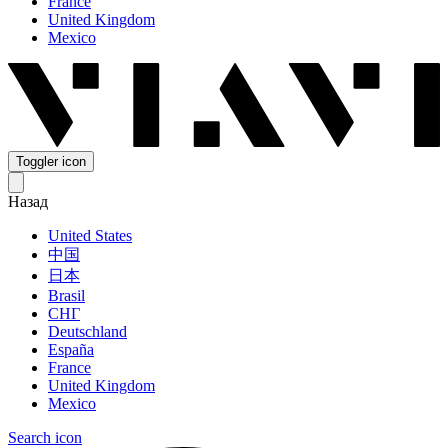
France
United Kingdom
Mexico
Toggler icon
Назад
United States
中国
日本
Brasil
СНГ
Deutschland
España
France
United Kingdom
Mexico
Search icon