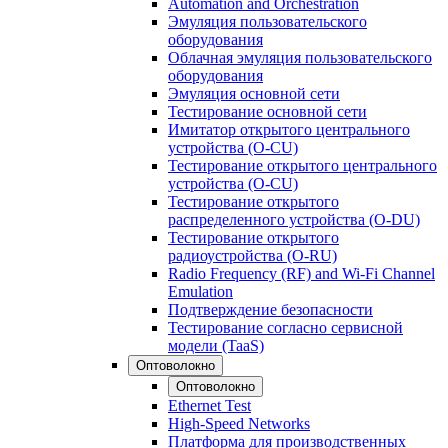
Automation and Orchestration
Эмуляция пользовательского
оборудования
Облачная эмуляция пользовательского
оборудования
Эмуляция основной сети
Тестирование основной сети
Имитатор открытого центрального
устройства (O-CU)
Тестирование открытого центрального
устройства (O-CU)
Тестирование открытого
распределенного устройства (O-DU)
Тестирование открытого
радиоустройства (O-RU)
Radio Frequency (RF) and Wi-Fi Channel
Emulation
Подтверждение безопасности
Тестирование согласно сервисной
модели (TaaS)
Оптоволокно
Оптоволокно
Ethernet Test
High-Speed Networks
Платформа для производственных