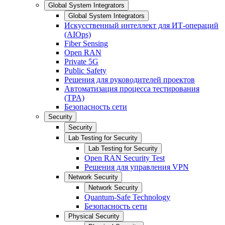
Global System Integrators
Global System Integrators
Искусственный интеллект для ИТ-операций
(AIOps)
Fiber Sensing
Open RAN
Private 5G
Public Safety
Решения для руководителей проектов
Автоматизация процесса тестирования
(TPA)
Безопасность сети
Security
Security
Lab Testing for Security
Lab Testing for Security
Open RAN Security Test
Решения для управления VPN
Network Security
Network Security
Quantum-Safe Technology
Безопасность сети
Physical Security