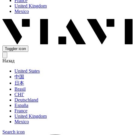
France
United Kingdom
Mexico
Toggler icon
Назад
United States
中国
日本
Brasil
СНГ
Deutschland
España
France
United Kingdom
Mexico
Search icon