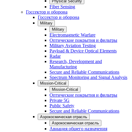
Physical Security
Fiber Sensing
Госсектор и оборона
Госсектор и оборона
Military
Military
Electromagnetic Warfare
Оптические покрытия и фильтры
Military Aviation Testing
Payload & Device Optical Elements
Radar
Research, Development and
Manufacturing
Secure and Reliable Communications
Spectrum Monitoring and Signal Analysis
Mission-Critical
Mission-Critical
Оптические покрытия и фильтры
Private 5G
Public Safety
Secure and Reliable Communications
Аэрокосмическая отрасль
Аэрокосмическая отрасль
Авиация общего назначения