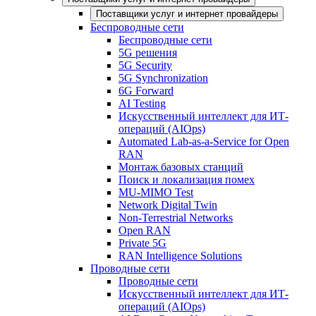
Поставщики услуг и интернет провайдеры
Беспроводные сети
Беспроводные сети
5G решения
5G Security
5G Synchronization
6G Forward
AI Testing
Искусственный интеллект для ИТ-
операций (AIOps)
Automated Lab-as-a-Service for Open
RAN
Монтаж базовых станций
Поиск и локализация помех
MU-MIMO Test
Network Digital Twin
Non-Terrestrial Networks
Open RAN
Private 5G
RAN Intelligence Solutions
Проводные сети
Проводные сети
Искусственный интеллект для ИТ-
операций (AIOps)