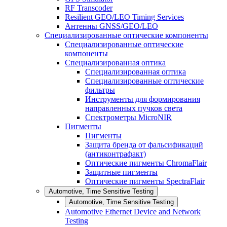
RF Transcoder
Resilient GEO/LEO Timing Services
Антенны GNSS/GEO/LEO
Специализированные оптические компоненты
Специализированные оптические
компоненты
Специализированная оптика
Специализированная оптика
Специализированные оптические
фильтры
Инструменты для формирования
направленных пучков света
Спектрометры MicroNIR
Пигменты
Пигменты
Защита бренда от фальсификаций
(антиконтрафакт)
Оптические пигменты ChromaFlair
Защитные пигменты
Оптические пигменты SpectraFlair
Automotive, Time Sensitive Testing
Automotive, Time Sensitive Testing
Automotive Ethernet Device and Network
Testing