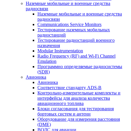
Наземные мобильные и военные средства
радиосвязи
Наземные мобильные и военные средства
радиосвязи
Communications Service Monitors
Тестирование наземных мобильных
радиостанций
Тестирование радиостанций военного
назначения
Modular Instrumentation
Radio Frequency (RF) and Wi-Fi Channel
Emulation
Программно определяемые радиосистемы
(SDR)
Авионика
Авионика
Соответствие стандарту ADS-B
Контрольно-измерительные комплекты и
интерфейсы для анализа количества
авиационного топлива
Блоки согласования для тестирования
бортовых систем и антенн
Оборудование для измерения расстояния
(DME)
ВОЛС для авиации