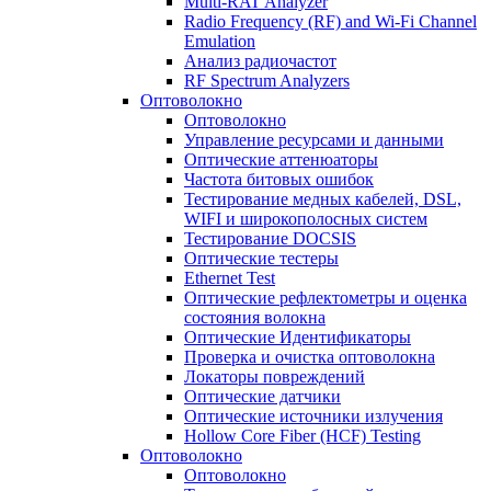
Multi-RAT Analyzer
Radio Frequency (RF) and Wi-Fi Channel
Emulation
Анализ радиочастот
RF Spectrum Analyzers
Оптоволокно
Оптоволокно
Управление ресурсами и данными
Оптические aттенюаторы
Частота битовых ошибок
Тестирование медных кабелей, DSL,
WIFI и широкополосных систем
Тестирование DOCSIS
Оптические тестеры
Ethernet Test
Оптические рефлектометры и оценка
состояния волокна
Оптические Идентификаторы
Проверка и очистка оптоволокна
Локаторы повреждений
Оптические датчики
Оптические источники излучения
Hollow Core Fiber (HCF) Testing
Оптоволокно
Оптоволокно