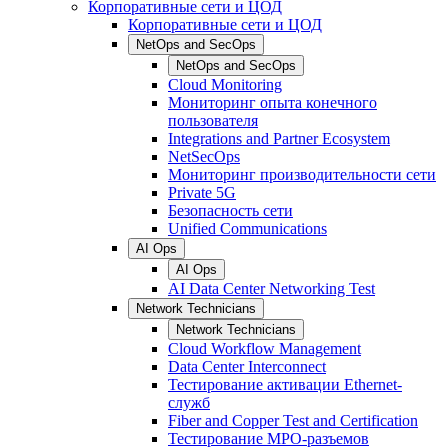
Корпоративные сети и ЦОД
Корпоративные сети и ЦОД
NetOps and SecOps
NetOps and SecOps
Cloud Monitoring
Мониторинг опыта конечного
пользователя
Integrations and Partner Ecosystem
NetSecOps
Мониторинг производительности сети
Private 5G
Безопасность сети
Unified Communications
AI Ops
AI Ops
AI Data Center Networking Test
Network Technicians
Network Technicians
Cloud Workflow Management
Data Center Interconnect
Тестирование активации Ethernet-
служб
Fiber and Copper Test and Certification
Тестирование МРО-разъемов