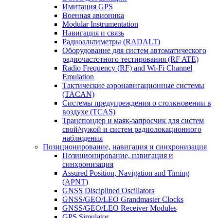
Имитация GPS
Военная авионика
Modular Instrumentation
Навигация и связь
Радиоальтиметры (RADALT)
Оборудование для систем автоматического
радиочастотного тестирования (RF ATE)
Radio Frequency (RF) and Wi-Fi Channel
Emulation
Тактические аэронавигационные системы
(TACAN)
Системы предупреждения о столкновении в
воздухе (TCAS)
Транспондер и маяк-запросчик для систем
свой/чужой и систем радиолокационного
наблюдения
Позиционирование, навигация и синхронизация
Позиционирование, навигация и
синхронизация
Assured Position, Navigation and Timing
(APNT)
GNSS Disciplined Oscillators
GNSS/GEO/LEO Grandmaster Clocks
GNSS/GEO/LEO Receiver Modules
GPS Simulator