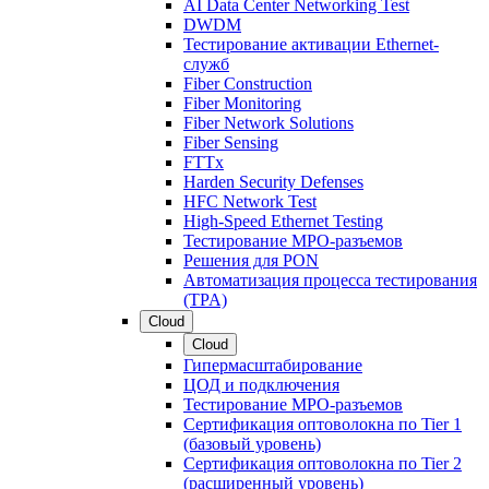
AI Data Center Networking Test
DWDM
Тестирование активации Ethernet-
служб
Fiber Construction
Fiber Monitoring
Fiber Network Solutions
Fiber Sensing
FTTx
Harden Security Defenses
HFC Network Test
High-Speed Ethernet Testing
Тестирование МРО-разъемов
Решения для PON
Автоматизация процесса тестирования
(TPA)
Cloud
Cloud
Гипермасштабирование
ЦОД и подключения
Тестирование МРО-разъемов
Сертификация оптоволокна по Tier 1
(базовый уровень)
Сертификация оптоволокна по Tier 2
(расширенный уровень)