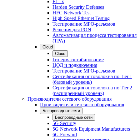
FTTx
Harden Security Defenses
HFC Network Test
High-Speed Ethernet Testing
Тестирование МРО-разъемов
Решения для PON
Автоматизация процесса тестирования
(TPA)
Cloud
Cloud
Гипермасштабирование
ЦОД и подключения
Тестирование МРО-разъемов
Сертификация оптоволокна по Tier 1
(базовый уровень)
Сертификация оптоволокна по Tier 2
(расширенный уровень)
Производители сетевого оборудования
Производители сетевого оборудования
Беспроводные сети
Беспроводные сети
5G Security
5G Network Equipment Manufacturers
6G Forward