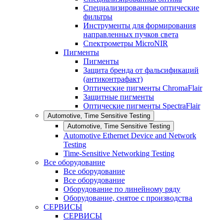
Специализированные оптические
фильтры
Инструменты для формирования
направленных пучков света
Спектрометры MicroNIR
Пигменты
Пигменты
Защита бренда от фальсификаций
(антиконтрафакт)
Оптические пигменты ChromaFlair
Защитные пигменты
Оптические пигменты SpectraFlair
Automotive, Time Sensitive Testing
Automotive, Time Sensitive Testing
Automotive Ethernet Device and Network
Testing
Time-Sensitive Networking Testing
Все оборудование
Все оборудование
Все оборудование
Оборудование по линейному ряду
Оборудование, снятое с производства
СЕРВИСЫ
СЕРВИСЫ