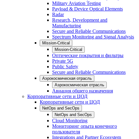
Military Aviation Testing
Payload & Device Optical Elements
Radar
Research, Development and
Manufacturing
Secure and Reliable Communications
Spectrum Monitoring and Signal Analysis
Mission-Critical
Mission-Critical
Оптические покрытия и фильтры
Private 5G
Public Safety
Secure and Reliable Communications
Аэрокосмическая отрасль
Аэрокосмическая отрасль
Авиация общего назначения
Корпоративные сети и ЦОД
Корпоративные сети и ЦОД
NetOps and SecOps
NetOps and SecOps
Cloud Monitoring
Мониторинг опыта конечного
пользователя
Integrations and Partner Ecosystem