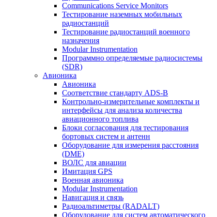
Communications Service Monitors
Тестирование наземных мобильных
радиостанций
Тестирование радиостанций военного
назначения
Modular Instrumentation
Программно определяемые радиосистемы
(SDR)
Авионика
Авионика
Соответствие стандарту ADS-B
Контрольно-измерительные комплекты и
интерфейсы для анализа количества
авиационного топлива
Блоки согласования для тестирования
бортовых систем и антенн
Оборудование для измерения расстояния
(DME)
ВОЛС для авиации
Имитация GPS
Военная авионика
Modular Instrumentation
Навигация и связь
Радиоальтиметры (RADALT)
Оборудование для систем автоматического