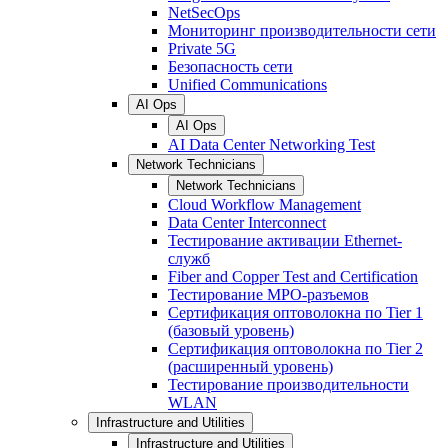
NetSecOps
Мониторинг производительности сети
Private 5G
Безопасность сети
Unified Communications
AI Ops
AI Ops
AI Data Center Networking Test
Network Technicians
Network Technicians
Cloud Workflow Management
Data Center Interconnect
Тестирование активации Ethernet-
служб
Fiber and Copper Test and Certification
Тестирование МРО-разъемов
Сертификация оптоволокна по Tier 1
(базовый уровень)
Сертификация оптоволокна по Tier 2
(расширенный уровень)
Тестирование производительности
WLAN
Infrastructure and Utilities
Infrastructure and Utilities