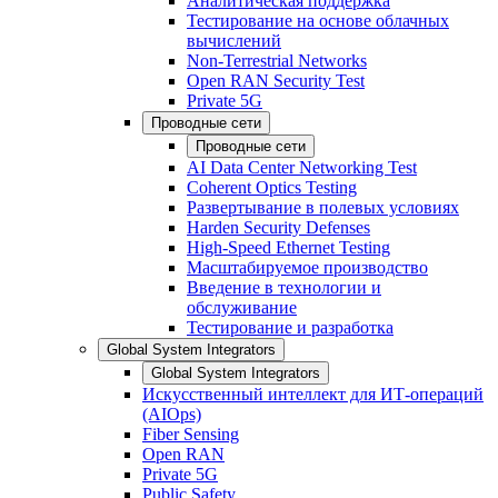
Аналитическая поддержка
Тестирование на основе облачных
вычислений
Non-Terrestrial Networks
Open RAN Security Test
Private 5G
Проводные сети
Проводные сети
AI Data Center Networking Test
Coherent Optics Testing
Развертывание в полевых условиях
Harden Security Defenses
High-Speed Ethernet Testing
Масштабируемое производство
Введение в технологии и
обслуживание
Тестирование и разработка
Global System Integrators
Global System Integrators
Искусственный интеллект для ИТ-операций
(AIOps)
Fiber Sensing
Open RAN
Private 5G
Public Safety