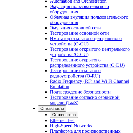
Automation and Orchestration
Эмуляция пользовательского
оборудования
Облачная эмуляция пользовательского
оборудования
Эмуляция основной сети
Тестирование основной сети
Имитатор открытого центрального
устройства (O-CU)
Тестирование открытого центрального
устройства (O-CU)
Тестирование открытого
распределенного устройства (O-DU)
Тестирование открытого
радиоустройства (O-RU)
Radio Frequency (RF) and Wi-Fi Channel
Emulation
Подтверждение безопасности
Тестирование согласно сервисной
модели (TaaS)
Оптоволокно
Оптоволокно
Ethernet Test
High-Speed Networks
Платформа для производственных