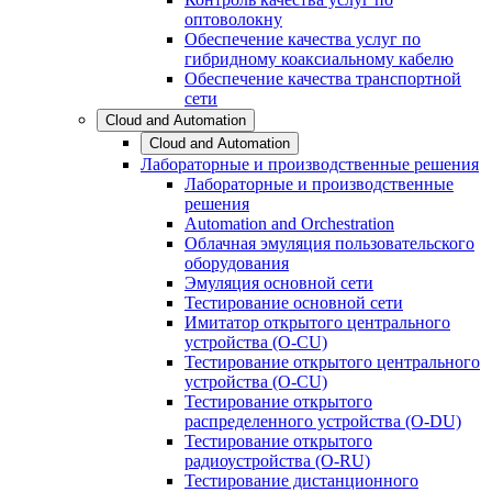
оптоволокну
Обеспечение качества услуг по
гибридному коаксиальному кабелю
Обеспечение качества транспортной
сети
Cloud and Automation
Cloud and Automation
Лабораторные и производственные решения
Лабораторные и производственные
решения
Automation and Orchestration
Облачная эмуляция пользовательского
оборудования
Эмуляция основной сети
Тестирование основной сети
Имитатор открытого центрального
устройства (O-CU)
Тестирование открытого центрального
устройства (O-CU)
Тестирование открытого
распределенного устройства (O-DU)
Тестирование открытого
радиоустройства (O-RU)
Тестирование дистанционного