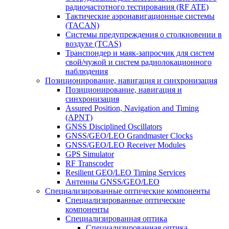
радиочастотного тестирования (RF ATE)
Тактические аэронавигационные системы
(TACAN)
Системы предупреждения о столкновении в
воздухе (TCAS)
Транспондер и маяк-запросчик для систем
свой/чужой и систем радиолокационного
наблюдения
Позиционирование, навигация и синхронизация
Позиционирование, навигация и
синхронизация
Assured Position, Navigation and Timing
(APNT)
GNSS Disciplined Oscillators
GNSS/GEO/LEO Grandmaster Clocks
GNSS/GEO/LEO Receiver Modules
GPS Simulator
RF Transcoder
Resilient GEO/LEO Timing Services
Антенны GNSS/GEO/LEO
Специализированные оптические компоненты
Специализированные оптические
компоненты
Специализированная оптика
Специализированная оптика