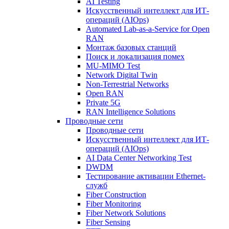
AI Testing
Искусственный интеллект для ИТ-
операций (AIOps)
Automated Lab-as-a-Service for Open
RAN
Монтаж базовых станций
Поиск и локализация помех
MU-MIMO Test
Network Digital Twin
Non-Terrestrial Networks
Open RAN
Private 5G
RAN Intelligence Solutions
Проводные сети
Проводные сети
Искусственный интеллект для ИТ-
операций (AIOps)
AI Data Center Networking Test
DWDM
Тестирование активации Ethernet-
служб
Fiber Construction
Fiber Monitoring
Fiber Network Solutions
Fiber Sensing