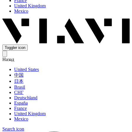
France
United Kingdom
Mexico
Toggler icon
Назад
United States
中国
日本
Brasil
СНГ
Deutschland
España
France
United Kingdom
Mexico
Search icon