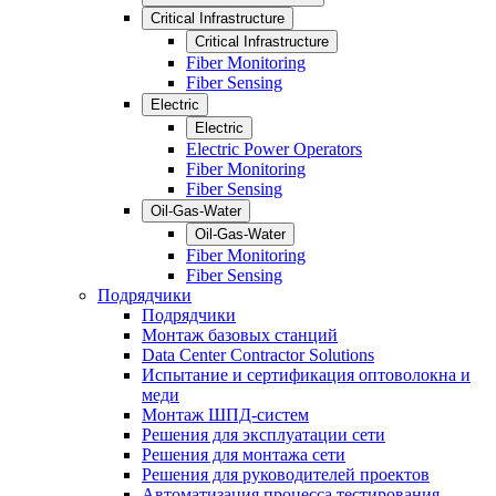
Critical Infrastructure
Critical Infrastructure
Fiber Monitoring
Fiber Sensing
Electric
Electric
Electric Power Operators
Fiber Monitoring
Fiber Sensing
Oil-Gas-Water
Oil-Gas-Water
Fiber Monitoring
Fiber Sensing
Подрядчики
Подрядчики
Монтаж базовых станций
Data Center Contractor Solutions
Испытание и сертификация оптоволокна и
меди
Монтаж ШПД-систем
Решения для эксплуатации сети
Решения для монтажа сети
Решения для руководителей проектов
Автоматизация процесса тестирования