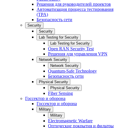
Решения для руководителей проектов
Автоматизация процесса тестирования
(TPA)
Безопасность сети
Security
Security
Lab Testing for Security
Lab Testing for Security
Open RAN Security Test
Решения для управления VPN
Network Security
Network Security
Quantum-Safe Technology
Безопасность сети
Physical Security
Physical Security
Fiber Sensing
Госсектор и оборона
Госсектор и оборона
Military
Military
Electromagnetic Warfare
Оптические покрытия и фильтры