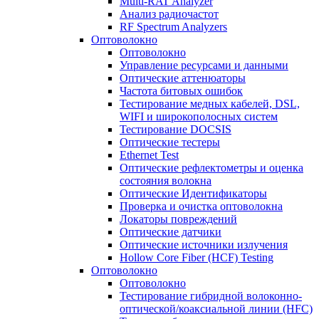
Multi-RAT Analyzer
Анализ радиочастот
RF Spectrum Analyzers
Оптоволокно
Оптоволокно
Управление ресурсами и данными
Оптические aттенюаторы
Частота битовых ошибок
Тестирование медных кабелей, DSL,
WIFI и широкополосных систем
Тестирование DOCSIS
Оптические тестеры
Ethernet Test
Оптические рефлектометры и оценка
состояния волокна
Оптические Идентификаторы
Проверка и очистка оптоволокна
Локаторы повреждений
Оптические датчики
Оптические источники излучения
Hollow Core Fiber (HCF) Testing
Оптоволокно
Оптоволокно
Тестирование гибридной волоконно-
оптической/коаксиальной линии (HFC)