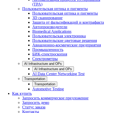
(TPA)
Пользовательская оптика и пигменты
Пользовательская оптика и пигменты
3D сканирование
Зашита от фальсификаций и контрафакта
Автопроизводители
Biomedical Applications
Пользовательская электроника
Пользовательские цветовые решения
Авиационно-космические предприятия
Промышленность
БИК-спектроскопия
Спектрометры
AI Infrastructure and OPs
AI Infrastructure and OPs
AI Data Center Networking Test
Transportation
Transportation
Automotive Testing
Как купить
Запросить коммерческое предложение
Запросить демо
Статус заказа
Контакты