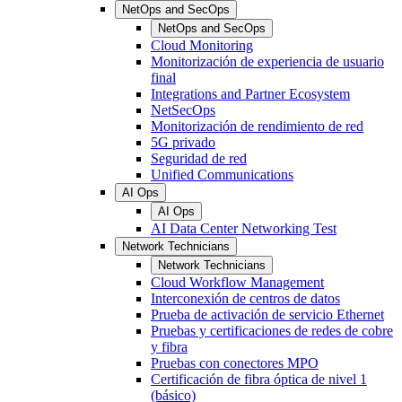
NetOps and SecOps
NetOps and SecOps
Cloud Monitoring
Monitorización de experiencia de usuario
final
Integrations and Partner Ecosystem
NetSecOps
Monitorización de rendimiento de red
5G privado
Seguridad de red
Unified Communications
AI Ops
AI Ops
AI Data Center Networking Test
Network Technicians
Network Technicians
Cloud Workflow Management
Interconexión de centros de datos
Prueba de activación de servicio Ethernet
Pruebas y certificaciones de redes de cobre
y fibra
Pruebas con conectores MPO
Certificación de fibra óptica de nivel 1
(básico)