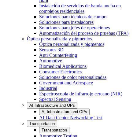
fibra
Instalación de servicios de banda ancha en
complejos residenciales
Soluciones para técnicos de campo
Soluciones para instaladores
Soluciones para jefes de operaciones
Automatización del proceso de pruebas (TPA)
Óptica personalizada y pigmentos
Óptica personalizada y pigmentos
Sensores 3D
Anti-Counterfeiting
Automotive
Biomedical Applications
Consumer Electronics
Soluciones de color personalizadas
Government and Aerospace
Industrial
Espectroscopia de infrarrojo cercano (NIR)
Spectral Sensing
AI Infrastructure and OPs
AI Infrastructure and OPs
AI Data Center Networking Test
Transportation
Transportation
Automotive Testing