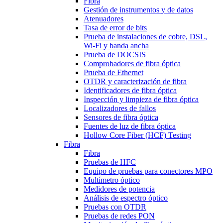
Fibra
Gestión de instrumentos y de datos
Atenuadores
Tasa de error de bits
Prueba de instalaciones de cobre, DSL,
Wi-Fi y banda ancha
Prueba de DOCSIS
Comprobadores de fibra óptica
Prueba de Ethernet
OTDR y caracterización de fibra
Identificadores de fibra óptica
Inspección y limpieza de fibra óptica
Localizadores de fallos
Sensores de fibra óptica
Fuentes de luz de fibra óptica
Hollow Core Fiber (HCF) Testing
Fibra
Fibra
Pruebas de HFC
Equipo de pruebas para conectores MPO
Multímetro óptico
Medidores de potencia
Análisis de espectro óptico
Pruebas con OTDR
Pruebas de redes PON