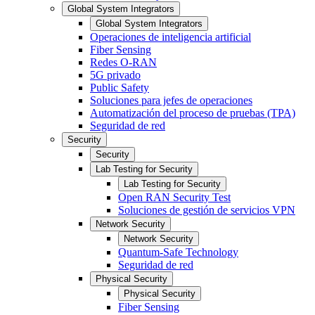
Global System Integrators
Global System Integrators
Operaciones de inteligencia artificial
Fiber Sensing
Redes O-RAN
5G privado
Public Safety
Soluciones para jefes de operaciones
Automatización del proceso de pruebas (TPA)
Seguridad de red
Security
Security
Lab Testing for Security
Lab Testing for Security
Open RAN Security Test
Soluciones de gestión de servicios VPN
Network Security
Network Security
Quantum-Safe Technology
Seguridad de red
Physical Security
Physical Security
Fiber Sensing