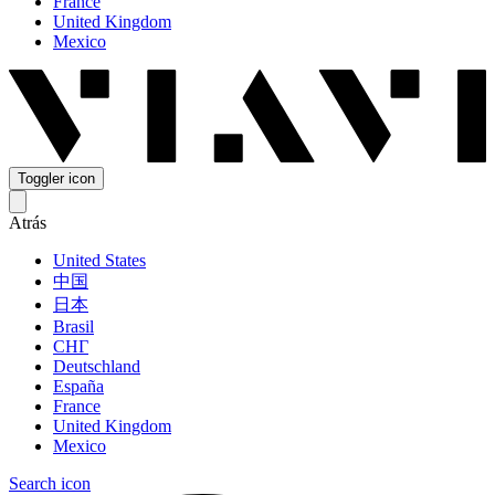
France
United Kingdom
Mexico
Toggler icon
Atrás
United States
中国
日本
Brasil
СНГ
Deutschland
España
France
United Kingdom
Mexico
Search icon