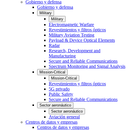
Gobierno y defensa
Gobierno y defensa
Military
Military
Electromagnetic Warfare
Revestimientos y filtros ópticos
Military Aviation Testing
Payload & Device Optical Elements
Radar
Research, Development and
Manufacturing
Secure and Reliable Communications
Spectrum Monitoring and Signal Analysis
Mission-Critical
Mission-Critical
Revestimientos y filtros ópticos
5G privado
Public Safety
Secure and Reliable Communications
Sector aeronáutico
Sector aeronáutico
Aviación general
Centros de datos y empresas
Centros de datos y empresas