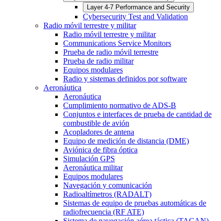
Layer 4-7 Performance and Security
Cybersecurity Test and Validation
Radio móvil terrestre y militar
Radio móvil terrestre y militar
Communications Service Monitors
Prueba de radio móvil terrestre
Prueba de radio militar
Equipos modulares
Radio y sistemas definidos por software
Aeronáutica
Aeronáutica
Cumplimiento normativo de ADS-B
Conjuntos e interfaces de prueba de cantidad de
combustible de avión
Acopladores de antena
Equipo de medición de distancia (DME)
Aviónica de fibra óptica
Simulación GPS
Aeronáutica militar
Equipos modulares
Navegación y comunicación
Radioaltímetros (RADALT)
Sistemas de equipo de pruebas automáticas de
radiofrecuencia (RF ATE)
Sistema de navegación aérea táctica (TACAN)