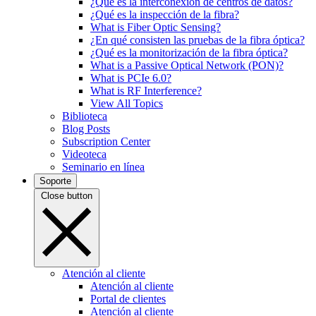
¿Qué es la interconexión de centros de datos?
¿Qué es la inspección de la fibra?
What is Fiber Optic Sensing?
¿En qué consisten las pruebas de la fibra óptica?
¿Qué es la monitorización de la fibra óptica?
What is a Passive Optical Network (PON)?
What is PCIe 6.0?
What is RF Interference?
View All Topics
Biblioteca
Blog Posts
Subscription Center
Videoteca
Seminario en línea
Soporte
Close button
Atención al cliente
Atención al cliente
Portal de clientes
Atención al cliente