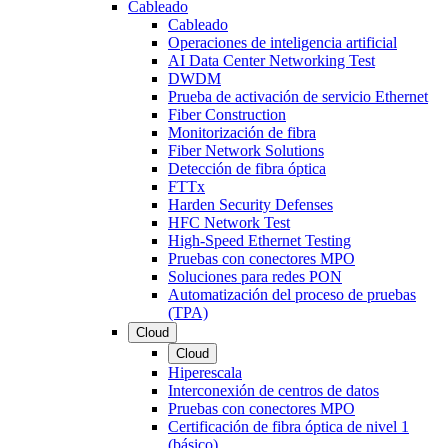
Cableado
Cableado
Operaciones de inteligencia artificial
AI Data Center Networking Test
DWDM
Prueba de activación de servicio Ethernet
Fiber Construction
Monitorización de fibra
Fiber Network Solutions
Detección de fibra óptica
FTTx
Harden Security Defenses
HFC Network Test
High-Speed Ethernet Testing
Pruebas con conectores MPO
Soluciones para redes PON
Automatización del proceso de pruebas
(TPA)
Cloud
Cloud
Hiperescala
Interconexión de centros de datos
Pruebas con conectores MPO
Certificación de fibra óptica de nivel 1
(básico)