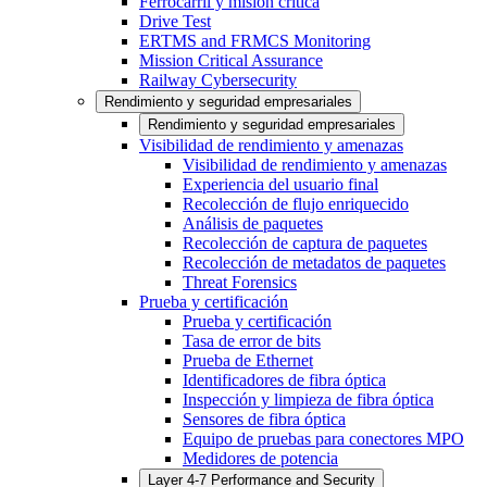
Ferrocarril y misión crítica
Drive Test
ERTMS and FRMCS Monitoring
Mission Critical Assurance
Railway Cybersecurity
Rendimiento y seguridad empresariales
Rendimiento y seguridad empresariales
Visibilidad de rendimiento y amenazas
Visibilidad de rendimiento y amenazas
Experiencia del usuario final
Recolección de flujo enriquecido
Análisis de paquetes
Recolección de captura de paquetes
Recolección de metadatos de paquetes
Threat Forensics
Prueba y certificación
Prueba y certificación
Tasa de error de bits
Prueba de Ethernet
Identificadores de fibra óptica
Inspección y limpieza de fibra óptica
Sensores de fibra óptica
Equipo de pruebas para conectores MPO
Medidores de potencia
Layer 4-7 Performance and Security