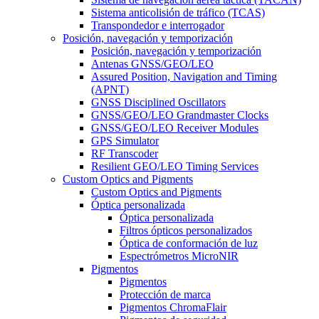
Sistema anticolisión de tráfico (TCAS)
Transpondedor e interrogador
Posición, navegación y temporización
Posición, navegación y temporización
Antenas GNSS/GEO/LEO
Assured Position, Navigation and Timing
(APNT)
GNSS Disciplined Oscillators
GNSS/GEO/LEO Grandmaster Clocks
GNSS/GEO/LEO Receiver Modules
GPS Simulator
RF Transcoder
Resilient GEO/LEO Timing Services
Custom Optics and Pigments
Custom Optics and Pigments
Óptica personalizada
Óptica personalizada
Filtros ópticos personalizados
Óptica de conformación de luz
Espectrómetros MicroNIR
Pigmentos
Pigmentos
Protección de marca
Pigmentos ChromaFlair