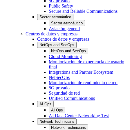
5G privado
Public Safety
Secure and Reliable Communications
Sector aeronáutico
Sector aeronáutico
Aviación general
Centros de datos y empresas
Centros de datos y empresas
NetOps and SecOps
NetOps and SecOps
Cloud Monitoring
Monitorización de experiencia de usuario
final
Integrations and Partner Ecosystem
NetSecOps
Monitorización de rendimiento de red
5G privado
Seguridad de red
Unified Communications
AI Ops
AI Ops
AI Data Center Networking Test
Network Technicians
Network Technicians