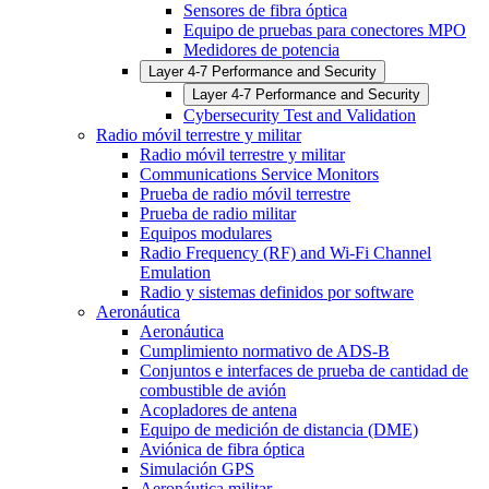
Sensores de fibra óptica
Equipo de pruebas para conectores MPO
Medidores de potencia
Layer 4-7 Performance and Security
Layer 4-7 Performance and Security
Cybersecurity Test and Validation
Radio móvil terrestre y militar
Radio móvil terrestre y militar
Communications Service Monitors
Prueba de radio móvil terrestre
Prueba de radio militar
Equipos modulares
Radio Frequency (RF) and Wi-Fi Channel
Emulation
Radio y sistemas definidos por software
Aeronáutica
Aeronáutica
Cumplimiento normativo de ADS-B
Conjuntos e interfaces de prueba de cantidad de
combustible de avión
Acopladores de antena
Equipo de medición de distancia (DME)
Aviónica de fibra óptica
Simulación GPS
Aeronáutica militar