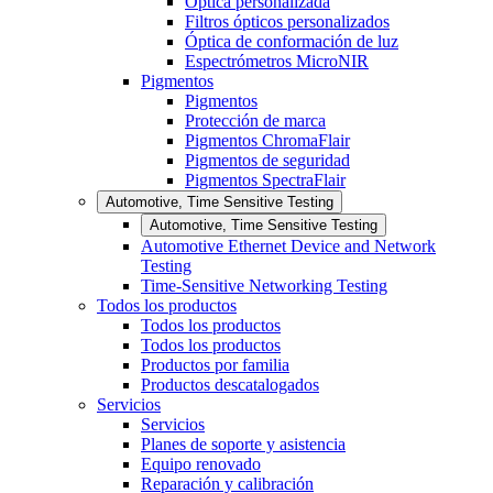
Óptica personalizada
Filtros ópticos personalizados
Óptica de conformación de luz
Espectrómetros MicroNIR
Pigmentos
Pigmentos
Protección de marca
Pigmentos ChromaFlair
Pigmentos de seguridad
Pigmentos SpectraFlair
Automotive, Time Sensitive Testing
Automotive, Time Sensitive Testing
Automotive Ethernet Device and Network
Testing
Time-Sensitive Networking Testing
Todos los productos
Todos los productos
Todos los productos
Productos por familia
Productos descatalogados
Servicios
Servicios
Planes de soporte y asistencia
Equipo renovado
Reparación y calibración