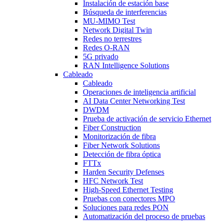
Instalación de estación base
Búsqueda de interferencias
MU-MIMO Test
Network Digital Twin
Redes no terrestres
Redes O-RAN
5G privado
RAN Intelligence Solutions
Cableado
Cableado
Operaciones de inteligencia artificial
AI Data Center Networking Test
DWDM
Prueba de activación de servicio Ethernet
Fiber Construction
Monitorización de fibra
Fiber Network Solutions
Detección de fibra óptica
FTTx
Harden Security Defenses
HFC Network Test
High-Speed Ethernet Testing
Pruebas con conectores MPO
Soluciones para redes PON
Automatización del proceso de pruebas