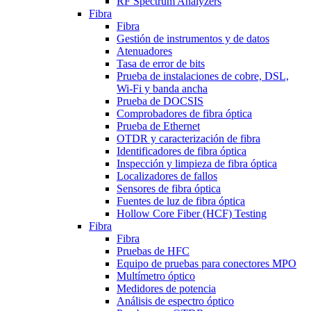
RF Spectrum Analyzers
Fibra
Fibra
Gestión de instrumentos y de datos
Atenuadores
Tasa de error de bits
Prueba de instalaciones de cobre, DSL,
Wi-Fi y banda ancha
Prueba de DOCSIS
Comprobadores de fibra óptica
Prueba de Ethernet
OTDR y caracterización de fibra
Identificadores de fibra óptica
Inspección y limpieza de fibra óptica
Localizadores de fallos
Sensores de fibra óptica
Fuentes de luz de fibra óptica
Hollow Core Fiber (HCF) Testing
Fibra
Fibra
Pruebas de HFC
Equipo de pruebas para conectores MPO
Multímetro óptico
Medidores de potencia
Análisis de espectro óptico