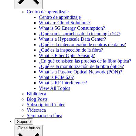
Centro de aprendizaje
Centro de aprendizaje
What are Cloud Solutions?
What is 5G Energy Consumption?
¿Qué son las pruebas de la tecnología 5G?
What is a Hyperscale Data Center?
¿Qué es la interconexión de centros de datos?
¿Qué es la inspección de la fibra?
What is Fiber Optic Sensing?
¿En qué consisten las pruebas de la fibra óptica?
¿Qué es la monitorización de la fibra óptica?
What is a Passive Optical Network (PON)?
What is PCIe 6.0?
What is RF Interference?
View All Topics
Biblioteca
Blog Posts
Subscription Center
Videoteca
Seminario en línea
Soporte
Close button