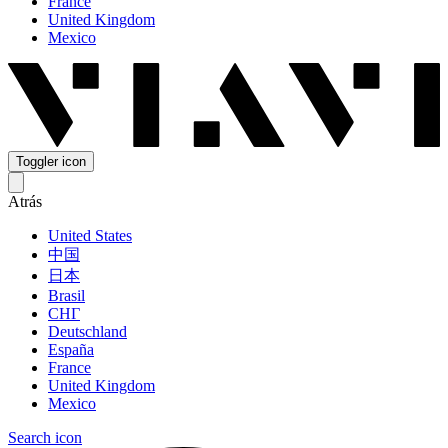
France
United Kingdom
Mexico
Toggler icon
Atrás
United States
中国
日本
Brasil
СНГ
Deutschland
España
France
United Kingdom
Mexico
Search icon