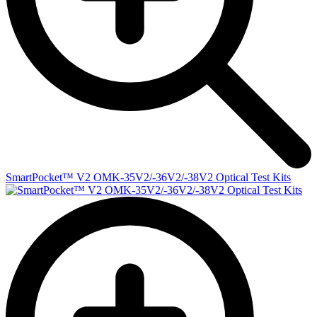
SmartPocket™ V2 OMK-35V2/-36V2/-38V2 Optical Test Kits