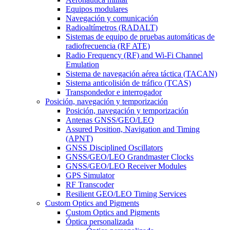
Equipos modulares
Navegación y comunicación
Radioaltímetros (RADALT)
Sistemas de equipo de pruebas automáticas de
radiofrecuencia (RF ATE)
Radio Frequency (RF) and Wi-Fi Channel
Emulation
Sistema de navegación aérea táctica (TACAN)
Sistema anticolisión de tráfico (TCAS)
Transpondedor e interrogador
Posición, navegación y temporización
Posición, navegación y temporización
Antenas GNSS/GEO/LEO
Assured Position, Navigation and Timing
(APNT)
GNSS Disciplined Oscillators
GNSS/GEO/LEO Grandmaster Clocks
GNSS/GEO/LEO Receiver Modules
GPS Simulator
RF Transcoder
Resilient GEO/LEO Timing Services
Custom Optics and Pigments
Custom Optics and Pigments
Óptica personalizada