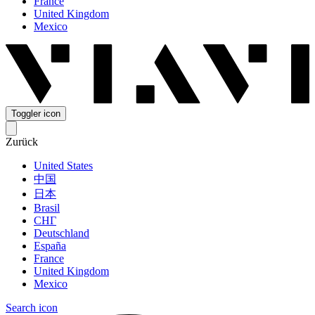
France
United Kingdom
Mexico
Toggler icon
Zurück
United States
中国
日本
Brasil
СНГ
Deutschland
España
France
United Kingdom
Mexico
Search icon