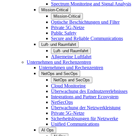
Spectrum Monitoring and Signal Analysis
Mission-Critical
Mission-Critical
Optische Beschichtungen und Filter
Private 5G-Netze
Public Safety
Secure and Reliable Communications
Luft- und Raumfahrt
Luft- und Raumfahrt
Allgemeine Luftfahrt
Unternehmen und Rechenzentren
Unternehmen und Rechenzentren
NetOps and SecOps
NetOps and SecOps
Cloud Monitoring
Überwachung des Endnutzererlebnisses
Integrations and Partner Ecosystem
NetSecOps
Überwachung der Netzwerkleistung
Private 5G-Netze
Sicherheitslösungen für Netzwerke
Unified Communications
AI Ops