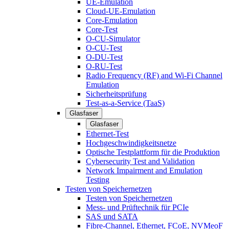
UE-Emulation
Cloud-UE-Emulation
Core-Emulation
Core-Test
O-CU-Simulator
O-CU-Test
O-DU-Test
O-RU-Test
Radio Frequency (RF) and Wi-Fi Channel
Emulation
Sicherheitsprüfung
Test-as-a-Service (TaaS)
Glasfaser
Glasfaser
Ethernet-Test
Hochgeschwindigkeitsnetze
Optische Testplattform für die Produktion
Cybersecurity Test and Validation
Network Impairment and Emulation
Testing
Testen von Speichernetzen
Testen von Speichernetzen
Mess- und Prüftechnik für PCIe
SAS und SATA
Fibre-Channel, Ethernet, FCoE, NVMeoF