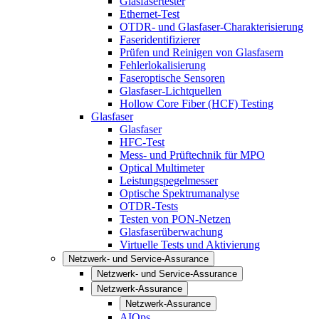
Glasfasertester
Ethernet-Test
OTDR- und Glasfaser-Charakterisierung
Faseridentifizierer
Prüfen und Reinigen von Glasfasern
Fehlerlokalisierung
Faseroptische Sensoren
Glasfaser-Lichtquellen
Hollow Core Fiber (HCF) Testing
Glasfaser
Glasfaser
HFC-Test
Mess- und Prüftechnik für MPO
Optical Multimeter
Leistungspegelmesser
Optische Spektrumanalyse
OTDR-Tests
Testen von PON-Netzen
Glasfaserüberwachung
Virtuelle Tests und Aktivierung
Netzwerk- und Service-Assurance
Netzwerk- und Service-Assurance
Netzwerk-Assurance
Netzwerk-Assurance
AIOps