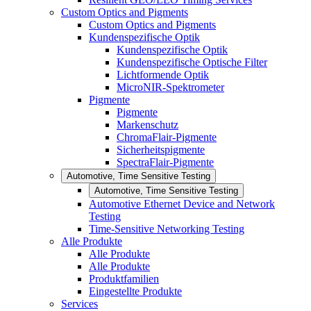
Custom Optics and Pigments
Custom Optics and Pigments
Kundenspezifische Optik
Kundenspezifische Optik
Kundenspezifische Optische Filter
Lichtformende Optik
MicroNIR-Spektrometer
Pigmente
Pigmente
Markenschutz
ChromaFlair-Pigmente
Sicherheitspigmente
SpectraFlair-Pigmente
Automotive, Time Sensitive Testing
Automotive, Time Sensitive Testing
Automotive Ethernet Device and Network
Testing
Time-Sensitive Networking Testing
Alle Produkte
Alle Produkte
Alle Produkte
Produktfamilien
Eingestellte Produkte
Services