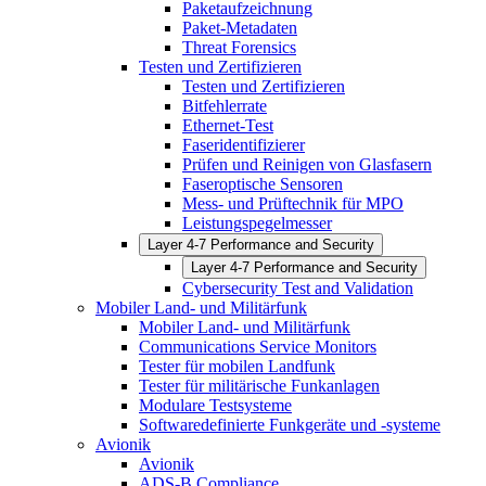
Paketaufzeichnung
Paket-Metadaten
Threat Forensics
Testen und Zertifizieren
Testen und Zertifizieren
Bitfehlerrate
Ethernet-Test
Faseridentifizierer
Prüfen und Reinigen von Glasfasern
Faseroptische Sensoren
Mess- und Prüftechnik für MPO
Leistungspegelmesser
Layer 4-7 Performance and Security
Layer 4-7 Performance and Security
Cybersecurity Test and Validation
Mobiler Land- und Militärfunk
Mobiler Land- und Militärfunk
Communications Service Monitors
Tester für mobilen Landfunk
Tester für militärische Funkanlagen
Modulare Testsysteme
Softwaredefinierte Funkgeräte und -systeme
Avionik
Avionik
ADS-B Compliance