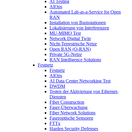
AI Testing
AIOps
Automated Lab-as-a-Service for Open
RAN
Installation von Basisstationen
Lokalisierung von Interferenzen
MU-MIMO Test
Network Digital Twin
Nicht-Terrestrische Netze
Open RAN (O-RAN)
Private 5G-Netze
RAN Intelligence Solutions
Festnetz
Festnetz
AIOps
AI Data Center Networking Test
DWDM
Testen der Aktivierung von Ethernet-
Diensten
Fiber Construction
Faser-Überwachung
Fiber Network Solutions
Faseroptische Sensoren
FTTx
Harden Security Defenses