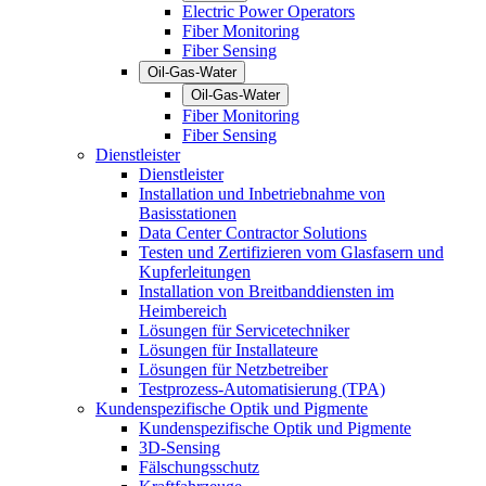
Electric Power Operators
Fiber Monitoring
Fiber Sensing
Oil-Gas-Water
Oil-Gas-Water
Fiber Monitoring
Fiber Sensing
Dienstleister
Dienstleister
Installation und Inbetriebnahme von
Basisstationen
Data Center Contractor Solutions
Testen und Zertifizieren vom Glasfasern und
Kupferleitungen
Installation von Breitbanddiensten im
Heimbereich
Lösungen für Servicetechniker
Lösungen für Installateure
Lösungen für Netzbetreiber
Testprozess-Automatisierung (TPA)
Kundenspezifische Optik und Pigmente
Kundenspezifische Optik und Pigmente
3D-Sensing
Fälschungsschutz