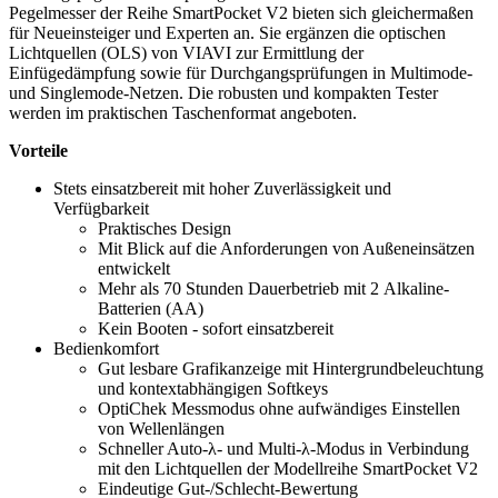
Pegelmesser der Reihe SmartPocket V2 bieten sich gleichermaßen
für Neueinsteiger und Experten an. Sie ergänzen die optischen
Lichtquellen (OLS) von VIAVI zur Ermittlung der
Einfügedämpfung sowie für Durchgangsprüfungen in Multimode-
und Singlemode-Netzen. Die robusten und kompakten Tester
werden im praktischen Taschenformat angeboten.
Vorteile
Stets einsatzbereit mit hoher Zuverlässigkeit und
Verfügbarkeit
Praktisches Design
Mit Blick auf die Anforderungen von Außeneinsätzen
entwickelt
Mehr als 70 Stunden Dauerbetrieb mit 2 Alkaline-
Batterien (AA)
Kein Booten - sofort einsatzbereit
Bedienkomfort
Gut lesbare Grafikanzeige mit Hintergrundbeleuchtung
und kontextabhängigen Softkeys
OptiChek Messmodus ohne aufwändiges Einstellen
von Wellenlängen
Schneller Auto-λ- und Multi-λ-Modus in Verbindung
mit den Lichtquellen der Modellreihe SmartPocket V2
Eindeutige Gut-/Schlecht-Bewertung