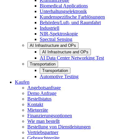
Kraftfahrzeuge
Biomedical Applications
Unterhaltungselektronik
Kundenspezifische Farblösungen
Behörden/Luft- und Raumfahrt
Industriell
NIR-Spektroskopie
Spectral Sensing
AI Infrastructure and OPs
AI Infrastructure and OPs
AI Data Center Networking Test
Transportation
Transportation
Automotive Testing
Kaufen
Angebotsanfrage
Demo Anfrage
Bestellstatus
Kontakt
Mietgeräte
Finanzierungsoptionen
Wie man bestellt
Bestellung von Dienstleistungen
Vertriebspartner
Gebrauchtgeräte