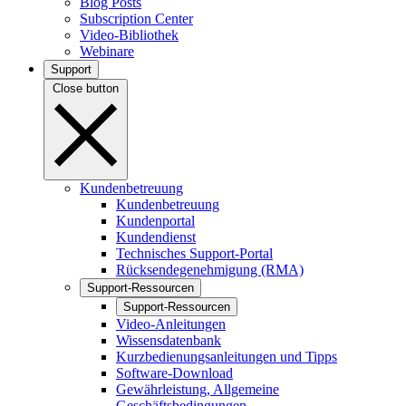
Blog Posts
Subscription Center
Video-Bibliothek
Webinare
Support
Close button
Kundenbetreuung
Kundenbetreuung
Kundenportal
Kundendienst
Technisches Support-Portal
Rücksendegenehmigung (RMA)
Support-Ressourcen
Support-Ressourcen
Video-Anleitungen
Wissensdatenbank
Kurzbedienungsanleitungen und Tipps
Software-Download
Gewährleistung, Allgemeine
Geschäftsbedingungen