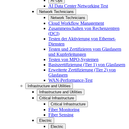
AI Ops
AI Data Center Networking Test
Network Technicians
Network Technicians
Cloud Workflow Management
Zusammenschalten von Rechenzentren
(DCI)
Testen der Aktivierung von Ethernet-
Diensten
Testen und Zertifizieren vom Glasfasern
und Kupferleitungen
Testen von MPO-Systemen
Basiszertifizierung (Tier 1) von Glasfasern
Erweiterte Zertifizierung (Tier 2) von
Glasfasern
WAN-Performance-Test
Infrastructure and Utilities
Infrastructure and Utilities
Critical Infrastructure
Critical Infrastructure
Fiber Monitoring
Fiber Sensing
Electric
Electric