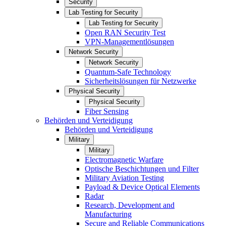
Security
Lab Testing for Security
Lab Testing for Security
Open RAN Security Test
VPN-Managementlösungen
Network Security
Network Security
Quantum-Safe Technology
Sicherheitslösungen für Netzwerke
Physical Security
Physical Security
Fiber Sensing
Behörden und Verteidigung
Behörden und Verteidigung
Military
Military
Electromagnetic Warfare
Optische Beschichtungen und Filter
Military Aviation Testing
Payload & Device Optical Elements
Radar
Research, Development and
Manufacturing
Secure and Reliable Communications