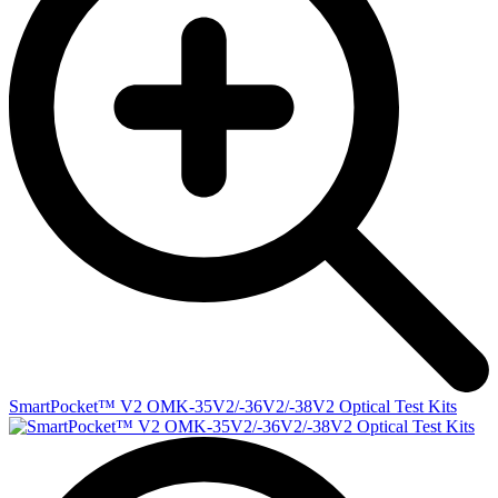
SmartPocket™ V2 OMK-35V2/-36V2/-38V2 Optical Test Kits