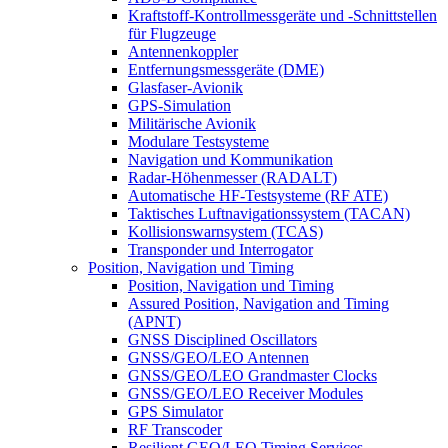
Kraftstoff-Kontrollmessgeräte und -Schnittstellen
für Flugzeuge
Antennenkoppler
Entfernungsmessgeräte (DME)
Glasfaser-Avionik
GPS-Simulation
Militärische Avionik
Modulare Testsysteme
Navigation und Kommunikation
Radar-Höhenmesser (RADALT)
Automatische HF-Testsysteme (RF ATE)
Taktisches Luftnavigationssystem (TACAN)
Kollisionswarnsystem (TCAS)
Transponder und Interrogator
Position, Navigation und Timing
Position, Navigation und Timing
Assured Position, Navigation and Timing
(APNT)
GNSS Disciplined Oscillators
GNSS/GEO/LEO Antennen
GNSS/GEO/LEO Grandmaster Clocks
GNSS/GEO/LEO Receiver Modules
GPS Simulator
RF Transcoder
Resilient GEO/LEO Timing Services