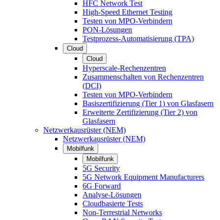
HFC Network Test
High-Speed Ethernet Testing
Testen von MPO-Verbindern
PON-Lösungen
Testprozess-Automatisierung (TPA)
Cloud
Cloud
Hyperscale-Rechenzentren
Zusammenschalten von Rechenzentren
(DCI)
Testen von MPO-Verbindern
Basiszertifizierung (Tier 1) von Glasfasern
Erweiterte Zertifizierung (Tier 2) von
Glasfasern
Netzwerkausrüster (NEM)
Netzwerkausrüster (NEM)
Mobilfunk
Mobilfunk
5G Security
5G Network Equipment Manufacturers
6G Forward
Analyse-Lösungen
Cloudbasierte Tests
Non-Terrestrial Networks