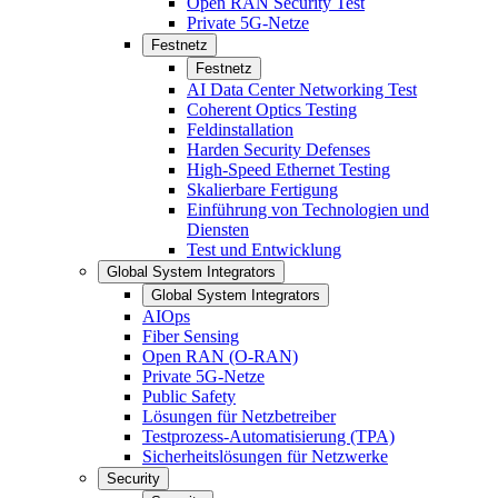
Open RAN Security Test
Private 5G-Netze
Festnetz
Festnetz
AI Data Center Networking Test
Coherent Optics Testing
Feldinstallation
Harden Security Defenses
High-Speed Ethernet Testing
Skalierbare Fertigung
Einführung von Technologien und
Diensten
Test und Entwicklung
Global System Integrators
Global System Integrators
AIOps
Fiber Sensing
Open RAN (O-RAN)
Private 5G-Netze
Public Safety
Lösungen für Netzbetreiber
Testprozess-Automatisierung (TPA)
Sicherheitslösungen für Netzwerke
Security