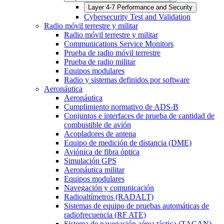
Layer 4-7 Performance and Security
Cybersecurity Test and Validation
Radio móvil terrestre y militar
Radio móvil terrestre y militar
Communications Service Monitors
Prueba de radio móvil terrestre
Prueba de radio militar
Equipos modulares
Radio y sistemas definidos por software
Aeronáutica
Aeronáutica
Cumplimiento normativo de ADS-B
Conjuntos e interfaces de prueba de cantidad de
combustible de avión
Acopladores de antena
Equipo de medición de distancia (DME)
Aviónica de fibra óptica
Simulación GPS
Aeronáutica militar
Equipos modulares
Navegación y comunicación
Radioaltímetros (RADALT)
Sistemas de equipo de pruebas automáticas de
radiofrecuencia (RF ATE)
Sistema de navegación aérea táctica (TACAN)