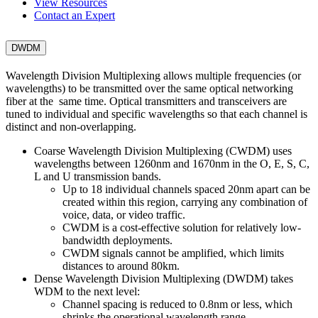
View Resources
Contact an Expert
DWDM
Wavelength Division Multiplexing allows multiple frequencies (or
wavelengths) to be transmitted over the same optical networking
fiber at the same time. Optical transmitters and transceivers are
tuned to individual and specific wavelengths so that each channel is
distinct and non-overlapping.
Coarse Wavelength Division Multiplexing (CWDM) uses
wavelengths between 1260nm and 1670nm in the O, E, S, C,
L and U transmission bands.
Up to 18 individual channels spaced 20nm apart can be
created within this region, carrying any combination of
voice, data, or video traffic.
CWDM is a cost-effective solution for relatively low-
bandwidth deployments.
CWDM signals cannot be amplified, which limits
distances to around 80km.
Dense Wavelength Division Multiplexing (DWDM) takes
WDM to the next level:
Channel spacing is reduced to 0.8nm or less, which
shrinks the operational wavelength range.