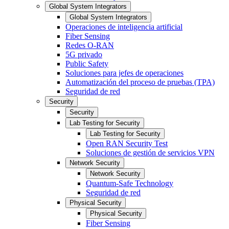
Global System Integrators
Global System Integrators
Operaciones de inteligencia artificial
Fiber Sensing
Redes O-RAN
5G privado
Public Safety
Soluciones para jefes de operaciones
Automatización del proceso de pruebas (TPA)
Seguridad de red
Security
Security
Lab Testing for Security
Lab Testing for Security
Open RAN Security Test
Soluciones de gestión de servicios VPN
Network Security
Network Security
Quantum-Safe Technology
Seguridad de red
Physical Security
Physical Security
Fiber Sensing