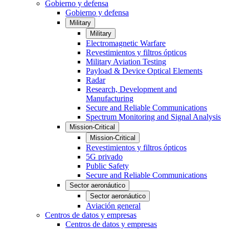
Gobierno y defensa
Gobierno y defensa
Military
Military
Electromagnetic Warfare
Revestimientos y filtros ópticos
Military Aviation Testing
Payload & Device Optical Elements
Radar
Research, Development and
Manufacturing
Secure and Reliable Communications
Spectrum Monitoring and Signal Analysis
Mission-Critical
Mission-Critical
Revestimientos y filtros ópticos
5G privado
Public Safety
Secure and Reliable Communications
Sector aeronáutico
Sector aeronáutico
Aviación general
Centros de datos y empresas
Centros de datos y empresas