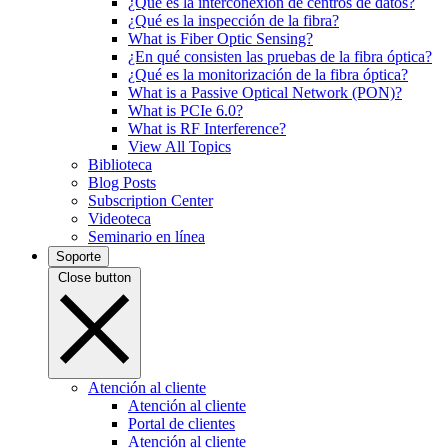
¿Qué es la interconexión de centros de datos?
¿Qué es la inspección de la fibra?
What is Fiber Optic Sensing?
¿En qué consisten las pruebas de la fibra óptica?
¿Qué es la monitorización de la fibra óptica?
What is a Passive Optical Network (PON)?
What is PCIe 6.0?
What is RF Interference?
View All Topics
Biblioteca
Blog Posts
Subscription Center
Videoteca
Seminario en línea
Soporte
Close button
Atención al cliente
Atención al cliente
Portal de clientes
Atención al cliente