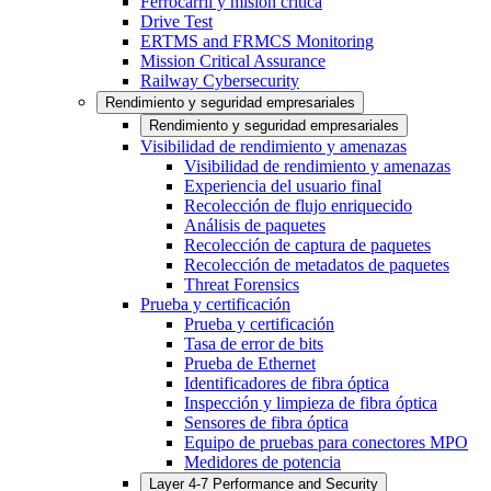
Ferrocarril y misión crítica
Drive Test
ERTMS and FRMCS Monitoring
Mission Critical Assurance
Railway Cybersecurity
Rendimiento y seguridad empresariales
Rendimiento y seguridad empresariales
Visibilidad de rendimiento y amenazas
Visibilidad de rendimiento y amenazas
Experiencia del usuario final
Recolección de flujo enriquecido
Análisis de paquetes
Recolección de captura de paquetes
Recolección de metadatos de paquetes
Threat Forensics
Prueba y certificación
Prueba y certificación
Tasa de error de bits
Prueba de Ethernet
Identificadores de fibra óptica
Inspección y limpieza de fibra óptica
Sensores de fibra óptica
Equipo de pruebas para conectores MPO
Medidores de potencia
Layer 4-7 Performance and Security