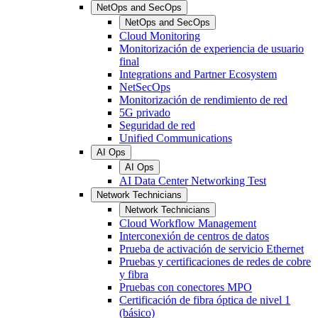
NetOps and SecOps
NetOps and SecOps
Cloud Monitoring
Monitorización de experiencia de usuario
final
Integrations and Partner Ecosystem
NetSecOps
Monitorización de rendimiento de red
5G privado
Seguridad de red
Unified Communications
AI Ops
AI Ops
AI Data Center Networking Test
Network Technicians
Network Technicians
Cloud Workflow Management
Interconexión de centros de datos
Prueba de activación de servicio Ethernet
Pruebas y certificaciones de redes de cobre
y fibra
Pruebas con conectores MPO
Certificación de fibra óptica de nivel 1
(básico)