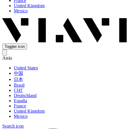
France
United Kingdom
Mexico
Toggler icon
Atrás
United States
中国
日本
Brasil
СНГ
Deutschland
España
France
United Kingdom
Mexico
Search icon