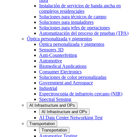
fibra
Instalación de servicios de banda ancha en
complejos residenciales
Soluciones para técnicos de campo
Soluciones para instaladores
Soluciones para jefes de operaciones
Automatización del proceso de pruebas (TPA)
Óptica personalizada y pigmentos
Óptica personalizada y pigmentos
Sensores 3D
Anti-Counterfeiting
Automotive
Biomedical Applications
Consumer Electronics
Soluciones de color personalizadas
Government and Aerospace
Industrial
Espectroscopia de infrarrojo cercano (NIR)
Spectral Sensing
AI Infrastructure and OPs
AI Infrastructure and OPs
AI Data Center Networking Test
Transportation
Transportation
Automotive Testing