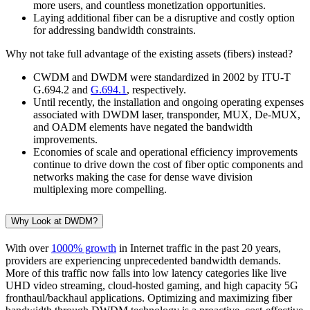
more users, and countless monetization opportunities.
Laying additional fiber can be a disruptive and costly option
for addressing bandwidth constraints.
Why not take full advantage of the existing assets (fibers) instead?
CWDM and DWDM were standardized in 2002 by ITU-T
G.694.2 and
G.694.1
, respectively.
Until recently, the installation and ongoing operating expenses
associated with DWDM laser, transponder, MUX, De-MUX,
and OADM elements have negated the bandwidth
improvements.
Economies of scale and operational efficiency improvements
continue to drive down the cost of fiber optic components and
networks making the case for dense wave division
multiplexing more compelling.
Why Look at DWDM?
With over
1000% growth
in Internet traffic in the past 20 years,
providers are experiencing unprecedented bandwidth demands.
More of this traffic now falls into low latency categories like live
UHD video streaming, cloud-hosted gaming, and high capacity 5G
fronthaul/backhaul applications. Optimizing and maximizing fiber