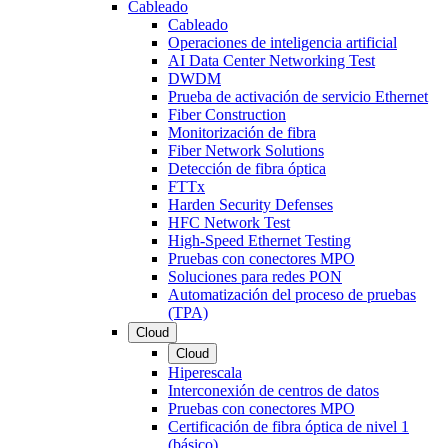
Cableado
Cableado
Operaciones de inteligencia artificial
AI Data Center Networking Test
DWDM
Prueba de activación de servicio Ethernet
Fiber Construction
Monitorización de fibra
Fiber Network Solutions
Detección de fibra óptica
FTTx
Harden Security Defenses
HFC Network Test
High-Speed Ethernet Testing
Pruebas con conectores MPO
Soluciones para redes PON
Automatización del proceso de pruebas
(TPA)
Cloud
Cloud
Hiperescala
Interconexión de centros de datos
Pruebas con conectores MPO
Certificación de fibra óptica de nivel 1
(básico)