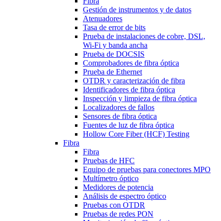
Fibra
Gestión de instrumentos y de datos
Atenuadores
Tasa de error de bits
Prueba de instalaciones de cobre, DSL,
Wi-Fi y banda ancha
Prueba de DOCSIS
Comprobadores de fibra óptica
Prueba de Ethernet
OTDR y caracterización de fibra
Identificadores de fibra óptica
Inspección y limpieza de fibra óptica
Localizadores de fallos
Sensores de fibra óptica
Fuentes de luz de fibra óptica
Hollow Core Fiber (HCF) Testing
Fibra
Fibra
Pruebas de HFC
Equipo de pruebas para conectores MPO
Multímetro óptico
Medidores de potencia
Análisis de espectro óptico
Pruebas con OTDR
Pruebas de redes PON