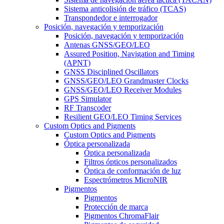
Sistema anticolisión de tráfico (TCAS)
Transpondedor e interrogador
Posición, navegación y temporización
Posición, navegación y temporización
Antenas GNSS/GEO/LEO
Assured Position, Navigation and Timing
(APNT)
GNSS Disciplined Oscillators
GNSS/GEO/LEO Grandmaster Clocks
GNSS/GEO/LEO Receiver Modules
GPS Simulator
RF Transcoder
Resilient GEO/LEO Timing Services
Custom Optics and Pigments
Custom Optics and Pigments
Óptica personalizada
Óptica personalizada
Filtros ópticos personalizados
Óptica de conformación de luz
Espectrómetros MicroNIR
Pigmentos
Pigmentos
Protección de marca
Pigmentos ChromaFlair