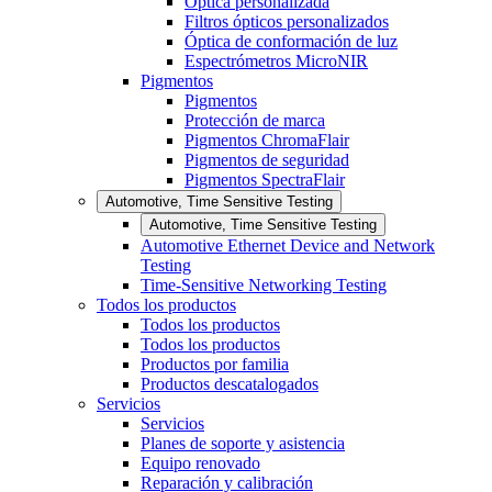
Óptica personalizada
Filtros ópticos personalizados
Óptica de conformación de luz
Espectrómetros MicroNIR
Pigmentos
Pigmentos
Protección de marca
Pigmentos ChromaFlair
Pigmentos de seguridad
Pigmentos SpectraFlair
Automotive, Time Sensitive Testing
Automotive, Time Sensitive Testing
Automotive Ethernet Device and Network
Testing
Time-Sensitive Networking Testing
Todos los productos
Todos los productos
Todos los productos
Productos por familia
Productos descatalogados
Servicios
Servicios
Planes de soporte y asistencia
Equipo renovado
Reparación y calibración