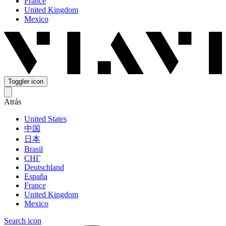
France
United Kingdom
Mexico
Toggler icon
Atrás
United States
中国
日本
Brasil
СНГ
Deutschland
España
France
United Kingdom
Mexico
Search icon