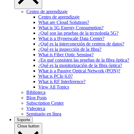
Centro de aprendizaje
Centro de aprendizaje
What are Cloud Solutions?
What is 5G Energy Consumption?
¿Qué son las pruebas de la tecnología 5G?
What is a Hyperscale Data Center?
¿Qué es la interconexión de centros de datos?
¿Qué es la inspección de la fibra?
What is Fiber Optic Sensing?
¿En qué consisten las pruebas de la fibra óptica?
¿Qué es la monitorización de la fibra óptica?
What is a Passive Optical Network (PON)?
What is PCIe 6.0?
What is RF Interference?
View All Topics
Biblioteca
Blog Posts
Subscription Center
Videoteca
Seminario en línea
Soporte
Close button