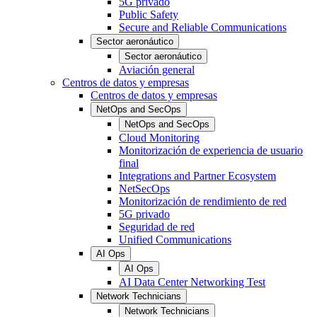
5G privado
Public Safety
Secure and Reliable Communications
Sector aeronáutico
Sector aeronáutico
Aviación general
Centros de datos y empresas
Centros de datos y empresas
NetOps and SecOps
NetOps and SecOps
Cloud Monitoring
Monitorización de experiencia de usuario
final
Integrations and Partner Ecosystem
NetSecOps
Monitorización de rendimiento de red
5G privado
Seguridad de red
Unified Communications
AI Ops
AI Ops
AI Data Center Networking Test
Network Technicians
Network Technicians