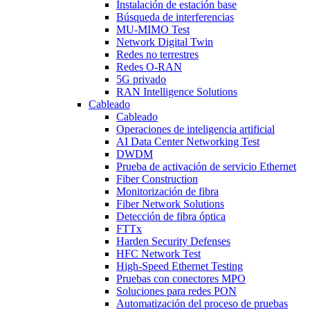
Instalación de estación base
Búsqueda de interferencias
MU-MIMO Test
Network Digital Twin
Redes no terrestres
Redes O-RAN
5G privado
RAN Intelligence Solutions
Cableado
Cableado
Operaciones de inteligencia artificial
AI Data Center Networking Test
DWDM
Prueba de activación de servicio Ethernet
Fiber Construction
Monitorización de fibra
Fiber Network Solutions
Detección de fibra óptica
FTTx
Harden Security Defenses
HFC Network Test
High-Speed Ethernet Testing
Pruebas con conectores MPO
Soluciones para redes PON
Automatización del proceso de pruebas