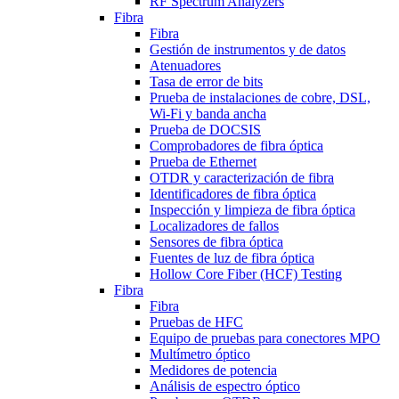
RF Spectrum Analyzers
Fibra
Fibra
Gestión de instrumentos y de datos
Atenuadores
Tasa de error de bits
Prueba de instalaciones de cobre, DSL,
Wi-Fi y banda ancha
Prueba de DOCSIS
Comprobadores de fibra óptica
Prueba de Ethernet
OTDR y caracterización de fibra
Identificadores de fibra óptica
Inspección y limpieza de fibra óptica
Localizadores de fallos
Sensores de fibra óptica
Fuentes de luz de fibra óptica
Hollow Core Fiber (HCF) Testing
Fibra
Fibra
Pruebas de HFC
Equipo de pruebas para conectores MPO
Multímetro óptico
Medidores de potencia
Análisis de espectro óptico