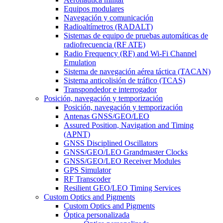
Equipos modulares
Navegación y comunicación
Radioaltímetros (RADALT)
Sistemas de equipo de pruebas automáticas de
radiofrecuencia (RF ATE)
Radio Frequency (RF) and Wi-Fi Channel
Emulation
Sistema de navegación aérea táctica (TACAN)
Sistema anticolisión de tráfico (TCAS)
Transpondedor e interrogador
Posición, navegación y temporización
Posición, navegación y temporización
Antenas GNSS/GEO/LEO
Assured Position, Navigation and Timing
(APNT)
GNSS Disciplined Oscillators
GNSS/GEO/LEO Grandmaster Clocks
GNSS/GEO/LEO Receiver Modules
GPS Simulator
RF Transcoder
Resilient GEO/LEO Timing Services
Custom Optics and Pigments
Custom Optics and Pigments
Óptica personalizada