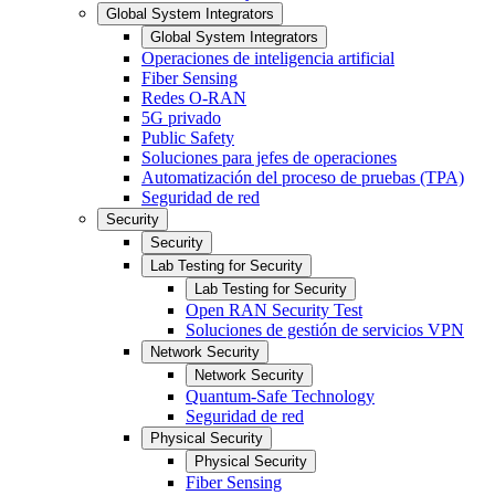
Global System Integrators
Global System Integrators
Operaciones de inteligencia artificial
Fiber Sensing
Redes O-RAN
5G privado
Public Safety
Soluciones para jefes de operaciones
Automatización del proceso de pruebas (TPA)
Seguridad de red
Security
Security
Lab Testing for Security
Lab Testing for Security
Open RAN Security Test
Soluciones de gestión de servicios VPN
Network Security
Network Security
Quantum-Safe Technology
Seguridad de red
Physical Security
Physical Security
Fiber Sensing