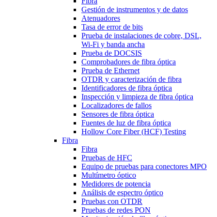
Fibra
Gestión de instrumentos y de datos
Atenuadores
Tasa de error de bits
Prueba de instalaciones de cobre, DSL,
Wi-Fi y banda ancha
Prueba de DOCSIS
Comprobadores de fibra óptica
Prueba de Ethernet
OTDR y caracterización de fibra
Identificadores de fibra óptica
Inspección y limpieza de fibra óptica
Localizadores de fallos
Sensores de fibra óptica
Fuentes de luz de fibra óptica
Hollow Core Fiber (HCF) Testing
Fibra
Fibra
Pruebas de HFC
Equipo de pruebas para conectores MPO
Multímetro óptico
Medidores de potencia
Análisis de espectro óptico
Pruebas con OTDR
Pruebas de redes PON