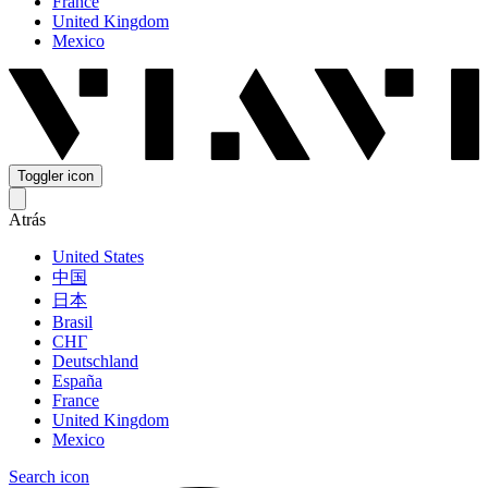
France
United Kingdom
Mexico
Toggler icon
Atrás
United States
中国
日本
Brasil
СНГ
Deutschland
España
France
United Kingdom
Mexico
Search icon