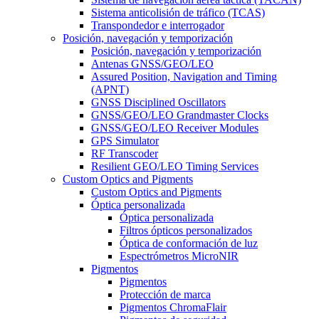
Sistema anticolisión de tráfico (TCAS)
Transpondedor e interrogador
Posición, navegación y temporización
Posición, navegación y temporización
Antenas GNSS/GEO/LEO
Assured Position, Navigation and Timing
(APNT)
GNSS Disciplined Oscillators
GNSS/GEO/LEO Grandmaster Clocks
GNSS/GEO/LEO Receiver Modules
GPS Simulator
RF Transcoder
Resilient GEO/LEO Timing Services
Custom Optics and Pigments
Custom Optics and Pigments
Óptica personalizada
Óptica personalizada
Filtros ópticos personalizados
Óptica de conformación de luz
Espectrómetros MicroNIR
Pigmentos
Pigmentos
Protección de marca
Pigmentos ChromaFlair