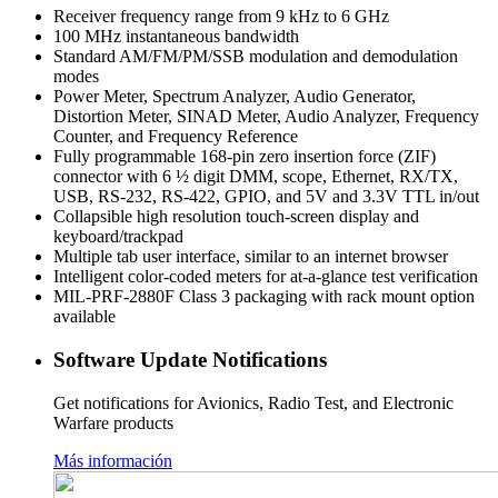
Receiver frequency range from 9 kHz to 6 GHz
100 MHz instantaneous bandwidth
Standard AM/FM/PM/SSB modulation and demodulation
modes
Power Meter, Spectrum Analyzer, Audio Generator,
Distortion Meter, SINAD Meter, Audio Analyzer, Frequency
Counter, and Frequency Reference
Fully programmable 168‑pin zero insertion force (ZIF)
connector with 6 ½ digit DMM, scope, Ethernet, RX/TX,
USB, RS‑232, RS‑422, GPIO, and 5V and 3.3V TTL in/out
Collapsible high resolution touch‑screen display and
keyboard/trackpad
Multiple tab user interface, similar to an internet browser
Intelligent color‑coded meters for at‑a‑glance test verification
MIL‑PRF‑2880F Class 3 packaging with rack mount option
available
Software Update Notifications
Get notifications for Avionics, Radio Test, and Electronic
Warfare products
Más información