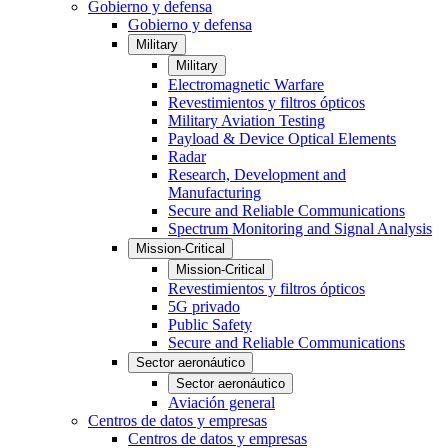
Gobierno y defensa
Gobierno y defensa
Military
Military
Electromagnetic Warfare
Revestimientos y filtros ópticos
Military Aviation Testing
Payload & Device Optical Elements
Radar
Research, Development and
Manufacturing
Secure and Reliable Communications
Spectrum Monitoring and Signal Analysis
Mission-Critical
Mission-Critical
Revestimientos y filtros ópticos
5G privado
Public Safety
Secure and Reliable Communications
Sector aeronáutico
Sector aeronáutico
Aviación general
Centros de datos y empresas
Centros de datos y empresas