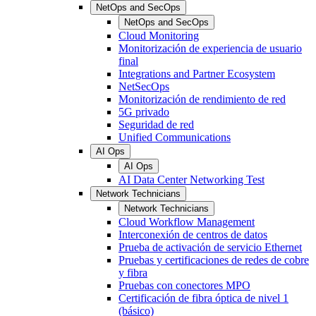
NetOps and SecOps
NetOps and SecOps
Cloud Monitoring
Monitorización de experiencia de usuario
final
Integrations and Partner Ecosystem
NetSecOps
Monitorización de rendimiento de red
5G privado
Seguridad de red
Unified Communications
AI Ops
AI Ops
AI Data Center Networking Test
Network Technicians
Network Technicians
Cloud Workflow Management
Interconexión de centros de datos
Prueba de activación de servicio Ethernet
Pruebas y certificaciones de redes de cobre
y fibra
Pruebas con conectores MPO
Certificación de fibra óptica de nivel 1
(básico)