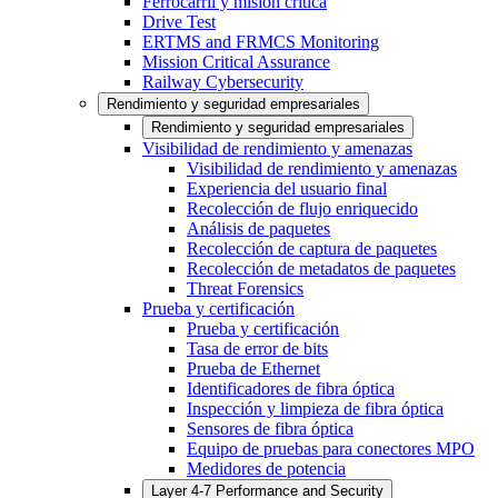
Ferrocarril y misión crítica
Drive Test
ERTMS and FRMCS Monitoring
Mission Critical Assurance
Railway Cybersecurity
Rendimiento y seguridad empresariales
Rendimiento y seguridad empresariales
Visibilidad de rendimiento y amenazas
Visibilidad de rendimiento y amenazas
Experiencia del usuario final
Recolección de flujo enriquecido
Análisis de paquetes
Recolección de captura de paquetes
Recolección de metadatos de paquetes
Threat Forensics
Prueba y certificación
Prueba y certificación
Tasa de error de bits
Prueba de Ethernet
Identificadores de fibra óptica
Inspección y limpieza de fibra óptica
Sensores de fibra óptica
Equipo de pruebas para conectores MPO
Medidores de potencia
Layer 4-7 Performance and Security