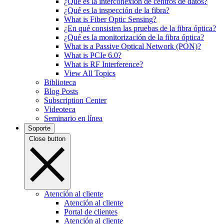
¿Qué es la interconexión de centros de datos?
¿Qué es la inspección de la fibra?
What is Fiber Optic Sensing?
¿En qué consisten las pruebas de la fibra óptica?
¿Qué es la monitorización de la fibra óptica?
What is a Passive Optical Network (PON)?
What is PCIe 6.0?
What is RF Interference?
View All Topics
Biblioteca
Blog Posts
Subscription Center
Videoteca
Seminario en línea
Soporte
Close button
Atención al cliente
Atención al cliente
Portal de clientes
Atención al cliente