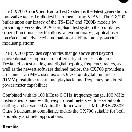
The CX700 ComXpert Radio Test System is the latest generation of
innovative tactical radio test instruments from VIAVI. The CX700
builds upon our legacy of the TS‑4317 and 7200B models by
providing a versatile, SCA‑compliant test system that combines
superb functional specifications, a revolutionary graphical user
interface, and advanced automation capability into a powerful
modular platform.
The CX700 provides capabilities that go above and beyond
conventional testing methods offered by other test solutions.
Designed to test analog and digital hopping frequency radios, as
well as the newest software defined radios, the CX700 provides a
2‑channel 125 MHz oscilloscope, 6 ½ digit digital multimeter
(DMM), real‑time record and playback, and frequency hop burst
power meter capabilities.
Combined with its 100 kHz to 6 GHz frequency range, 100 MHz
instantaneous bandwidth, easy‑to‑read meters with pass/fail color
coding, and advanced Auto‑Test framework, its MIL‑PRF‑2880F
Class 3 packaging compliance makes the CX700 suitable for both
laboratory and field applications.
Benefits