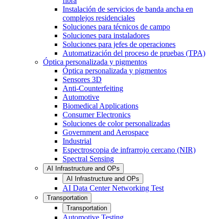
fibra
Instalación de servicios de banda ancha en
complejos residenciales
Soluciones para técnicos de campo
Soluciones para instaladores
Soluciones para jefes de operaciones
Automatización del proceso de pruebas (TPA)
Óptica personalizada y pigmentos
Óptica personalizada y pigmentos
Sensores 3D
Anti-Counterfeiting
Automotive
Biomedical Applications
Consumer Electronics
Soluciones de color personalizadas
Government and Aerospace
Industrial
Espectroscopia de infrarrojo cercano (NIR)
Spectral Sensing
AI Infrastructure and OPs
AI Infrastructure and OPs
AI Data Center Networking Test
Transportation
Transportation
Automotive Testing