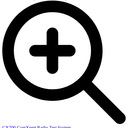
CX700 ComXpert Radio Test System