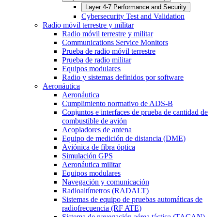
Layer 4-7 Performance and Security
Cybersecurity Test and Validation
Radio móvil terrestre y militar
Radio móvil terrestre y militar
Communications Service Monitors
Prueba de radio móvil terrestre
Prueba de radio militar
Equipos modulares
Radio y sistemas definidos por software
Aeronáutica
Aeronáutica
Cumplimiento normativo de ADS-B
Conjuntos e interfaces de prueba de cantidad de
combustible de avión
Acopladores de antena
Equipo de medición de distancia (DME)
Aviónica de fibra óptica
Simulación GPS
Aeronáutica militar
Equipos modulares
Navegación y comunicación
Radioaltímetros (RADALT)
Sistemas de equipo de pruebas automáticas de
radiofrecuencia (RF ATE)
Sistema de navegación aérea táctica (TACAN)