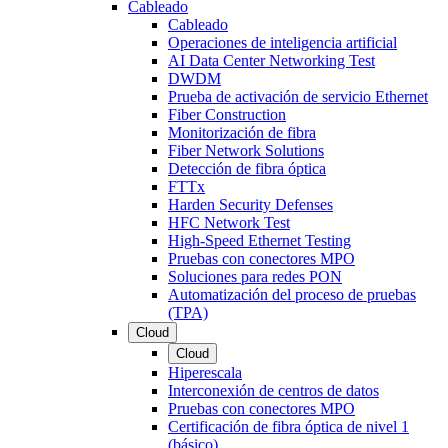
Cableado
Cableado
Operaciones de inteligencia artificial
AI Data Center Networking Test
DWDM
Prueba de activación de servicio Ethernet
Fiber Construction
Monitorización de fibra
Fiber Network Solutions
Detección de fibra óptica
FTTx
Harden Security Defenses
HFC Network Test
High-Speed Ethernet Testing
Pruebas con conectores MPO
Soluciones para redes PON
Automatización del proceso de pruebas
(TPA)
Cloud
Cloud
Hiperescala
Interconexión de centros de datos
Pruebas con conectores MPO
Certificación de fibra óptica de nivel 1
(básico)