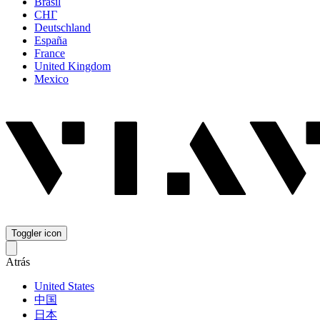
Brasil
СНГ
Deutschland
España
France
United Kingdom
Mexico
Toggler icon
Atrás
United States
中国
日本