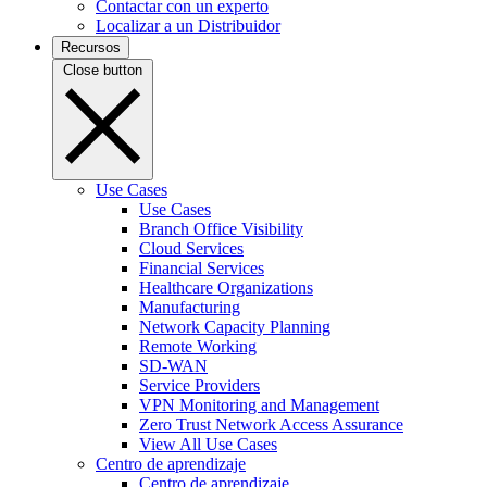
Contactar con un experto
Localizar a un Distribuidor
Recursos
Close button
Use Cases
Use Cases
Branch Office Visibility
Cloud Services
Financial Services
Healthcare Organizations
Manufacturing
Network Capacity Planning
Remote Working
SD-WAN
Service Providers
VPN Monitoring and Management
Zero Trust Network Access Assurance
View All Use Cases
Centro de aprendizaje
Centro de aprendizaje