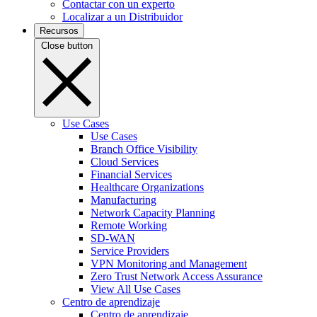
Contactar con un experto
Localizar a un Distribuidor
Recursos
Close button
Use Cases
Use Cases
Branch Office Visibility
Cloud Services
Financial Services
Healthcare Organizations
Manufacturing
Network Capacity Planning
Remote Working
SD-WAN
Service Providers
VPN Monitoring and Management
Zero Trust Network Access Assurance
View All Use Cases
Centro de aprendizaje
Centro de aprendizaje