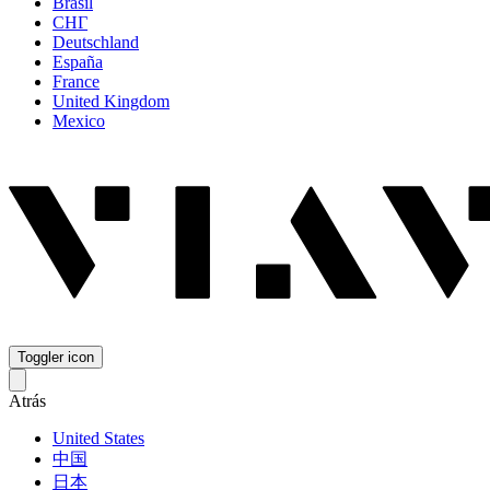
Brasil
СНГ
Deutschland
España
France
United Kingdom
Mexico
Toggler icon
Atrás
United States
中国
日本