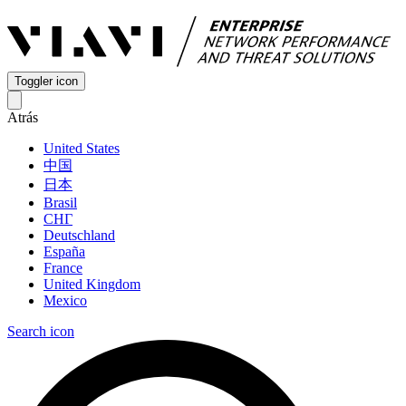
Toggler icon
Atrás
United States
中国
日本
Brasil
СНГ
Deutschland
España
France
United Kingdom
Mexico
Search icon