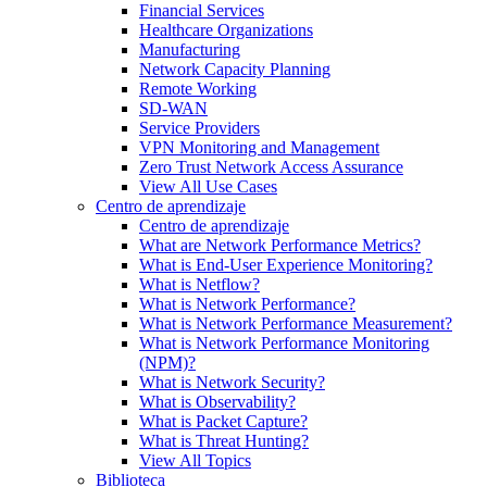
Financial Services
Healthcare Organizations
Manufacturing
Network Capacity Planning
Remote Working
SD-WAN
Service Providers
VPN Monitoring and Management
Zero Trust Network Access Assurance
View All Use Cases
Centro de aprendizaje
Centro de aprendizaje
What are Network Performance Metrics?
What is End-User Experience Monitoring?
What is Netflow?
What is Network Performance?
What is Network Performance Measurement?
What is Network Performance Monitoring
(NPM)?
What is Network Security?
What is Observability?
What is Packet Capture?
What is Threat Hunting?
View All Topics
Biblioteca