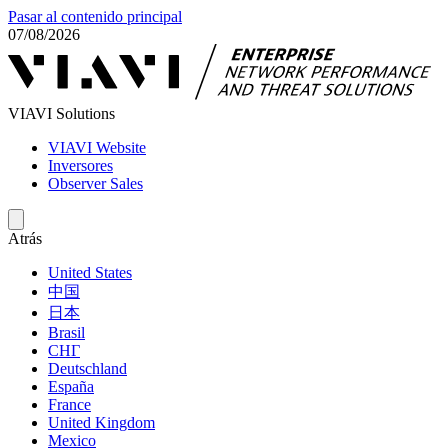
Pasar al contenido principal
07/08/2026
VIAVI Solutions
VIAVI Website
Inversores
Observer Sales
Atrás
United States
中国
日本
Brasil
СНГ
Deutschland
España
France
United Kingdom
Mexico