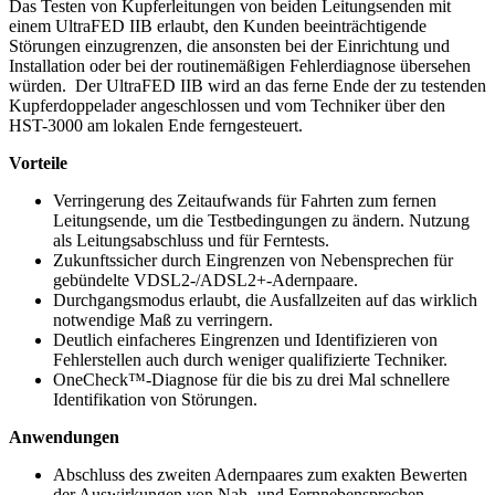
Das Testen von Kupferleitungen von beiden Leitungsenden mit
einem UltraFED IIB erlaubt, den Kunden beeinträchtigende
Störungen einzugrenzen, die ansonsten bei der Einrichtung und
Installation oder bei der routinemäßigen Fehlerdiagnose übersehen
würden. Der UltraFED IIB wird an das ferne Ende der zu testenden
Kupferdoppelader angeschlossen und vom Techniker über den
HST-3000 am lokalen Ende ferngesteuert.
Vorteile
Verringerung des Zeitaufwands für Fahrten zum fernen
Leitungsende, um die Testbedingungen zu ändern. Nutzung
als Leitungsabschluss und für Ferntests.
Zukunftssicher durch Eingrenzen von Nebensprechen für
gebündelte VDSL2-/ADSL2+-Adernpaare.
Durchgangsmodus erlaubt, die Ausfallzeiten auf das wirklich
notwendige Maß zu verringern.
Deutlich einfacheres Eingrenzen und Identifizieren von
Fehlerstellen auch durch weniger qualifizierte Techniker.
OneCheck™-Diagnose für die bis zu drei Mal schnellere
Identifikation von Störungen.
Anwendungen
Abschluss des zweiten Adernpaares zum exakten Bewerten
der Auswirkungen von Nah- und Fernnebensprechen