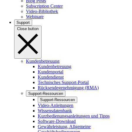
Blog Posts
Subscription Center
Video-Bibliothek
Webinare
Support
Close button
Kundenbetreuung
Kundenbetreuung
Kundenportal
Kundendienst
Technisches Support-Portal
Rücksendegenehmigung (RMA)
Support-Ressourcen
Support-Ressourcen
Video-Anleitungen
Wissensdatenbank
Kurzbedienungsanleitungen und Tipps
Software-Download
Gewährleistung, Allgemeine
Geschäftsbedingungen