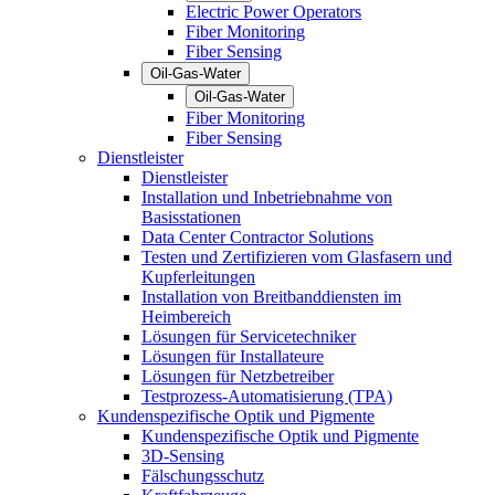
Electric Power Operators
Fiber Monitoring
Fiber Sensing
Oil-Gas-Water
Oil-Gas-Water
Fiber Monitoring
Fiber Sensing
Dienstleister
Dienstleister
Installation und Inbetriebnahme von
Basisstationen
Data Center Contractor Solutions
Testen und Zertifizieren vom Glasfasern und
Kupferleitungen
Installation von Breitbanddiensten im
Heimbereich
Lösungen für Servicetechniker
Lösungen für Installateure
Lösungen für Netzbetreiber
Testprozess-Automatisierung (TPA)
Kundenspezifische Optik und Pigmente
Kundenspezifische Optik und Pigmente
3D-Sensing
Fälschungsschutz