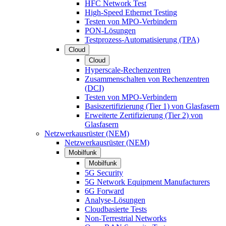
HFC Network Test
High-Speed Ethernet Testing
Testen von MPO-Verbindern
PON-Lösungen
Testprozess-Automatisierung (TPA)
Cloud
Cloud
Hyperscale-Rechenzentren
Zusammenschalten von Rechenzentren
(DCI)
Testen von MPO-Verbindern
Basiszertifizierung (Tier 1) von Glasfasern
Erweiterte Zertifizierung (Tier 2) von
Glasfasern
Netzwerkausrüster (NEM)
Netzwerkausrüster (NEM)
Mobilfunk
Mobilfunk
5G Security
5G Network Equipment Manufacturers
6G Forward
Analyse-Lösungen
Cloudbasierte Tests
Non-Terrestrial Networks