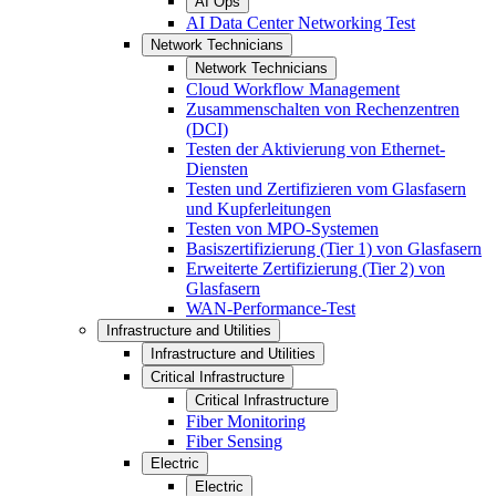
AI Ops
AI Data Center Networking Test
Network Technicians
Network Technicians
Cloud Workflow Management
Zusammenschalten von Rechenzentren
(DCI)
Testen der Aktivierung von Ethernet-
Diensten
Testen und Zertifizieren vom Glasfasern
und Kupferleitungen
Testen von MPO-Systemen
Basiszertifizierung (Tier 1) von Glasfasern
Erweiterte Zertifizierung (Tier 2) von
Glasfasern
WAN-Performance-Test
Infrastructure and Utilities
Infrastructure and Utilities
Critical Infrastructure
Critical Infrastructure
Fiber Monitoring
Fiber Sensing
Electric
Electric