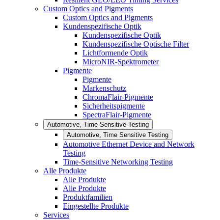
Custom Optics and Pigments
Custom Optics and Pigments
Kundenspezifische Optik
Kundenspezifische Optik
Kundenspezifische Optische Filter
Lichtformende Optik
MicroNIR-Spektrometer
Pigmente
Pigmente
Markenschutz
ChromaFlair-Pigmente
Sicherheitspigmente
SpectraFlair-Pigmente
Automotive, Time Sensitive Testing
Automotive, Time Sensitive Testing
Automotive Ethernet Device and Network
Testing
Time-Sensitive Networking Testing
Alle Produkte
Alle Produkte
Alle Produkte
Produktfamilien
Eingestellte Produkte
Services