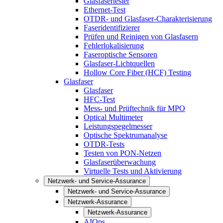
Glasfasertester
Ethernet-Test
OTDR- und Glasfaser-Charakterisierung
Faseridentifizierer
Prüfen und Reinigen von Glasfasern
Fehlerlokalisierung
Faseroptische Sensoren
Glasfaser-Lichtquellen
Hollow Core Fiber (HCF) Testing
Glasfaser
Glasfaser
HFC-Test
Mess- und Prüftechnik für MPO
Optical Multimeter
Leistungspegelmesser
Optische Spektrumanalyse
OTDR-Tests
Testen von PON-Netzen
Glasfaserüberwachung
Virtuelle Tests und Aktivierung
Netzwerk- und Service-Assurance
Netzwerk- und Service-Assurance
Netzwerk-Assurance
Netzwerk-Assurance
AIOps