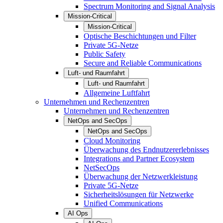
Spectrum Monitoring and Signal Analysis
Mission-Critical
Mission-Critical
Optische Beschichtungen und Filter
Private 5G-Netze
Public Safety
Secure and Reliable Communications
Luft- und Raumfahrt
Luft- und Raumfahrt
Allgemeine Luftfahrt
Unternehmen und Rechenzentren
Unternehmen und Rechenzentren
NetOps and SecOps
NetOps and SecOps
Cloud Monitoring
Überwachung des Endnutzererlebnisses
Integrations and Partner Ecosystem
NetSecOps
Überwachung der Netzwerkleistung
Private 5G-Netze
Sicherheitslösungen für Netzwerke
Unified Communications
AI Ops