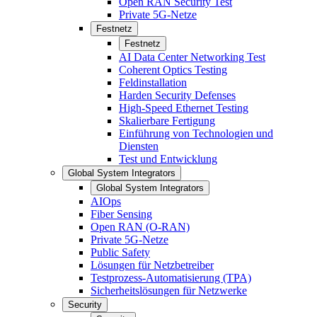
Open RAN Security Test
Private 5G-Netze
Festnetz
Festnetz
AI Data Center Networking Test
Coherent Optics Testing
Feldinstallation
Harden Security Defenses
High-Speed Ethernet Testing
Skalierbare Fertigung
Einführung von Technologien und
Diensten
Test und Entwicklung
Global System Integrators
Global System Integrators
AIOps
Fiber Sensing
Open RAN (O-RAN)
Private 5G-Netze
Public Safety
Lösungen für Netzbetreiber
Testprozess-Automatisierung (TPA)
Sicherheitslösungen für Netzwerke
Security