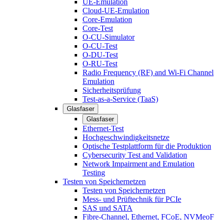
UE-Emulation
Cloud-UE-Emulation
Core-Emulation
Core-Test
O-CU-Simulator
O-CU-Test
O-DU-Test
O-RU-Test
Radio Frequency (RF) and Wi-Fi Channel
Emulation
Sicherheitsprüfung
Test-as-a-Service (TaaS)
Glasfaser
Glasfaser
Ethernet-Test
Hochgeschwindigkeitsnetze
Optische Testplattform für die Produktion
Cybersecurity Test and Validation
Network Impairment and Emulation
Testing
Testen von Speichernetzen
Testen von Speichernetzen
Mess- und Prüftechnik für PCIe
SAS und SATA
Fibre-Channel, Ethernet, FCoE, NVMeoF