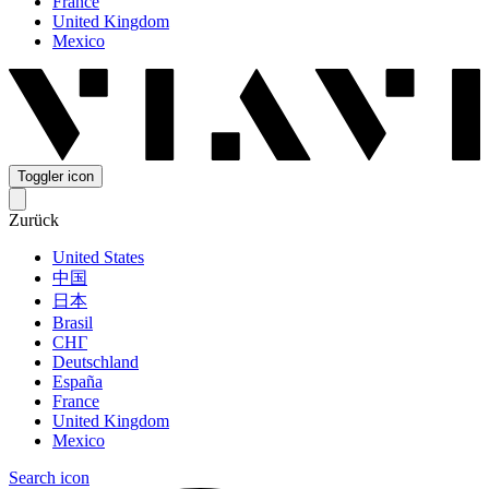
France
United Kingdom
Mexico
Toggler icon
Zurück
United States
中国
日本
Brasil
СНГ
Deutschland
España
France
United Kingdom
Mexico
Search icon