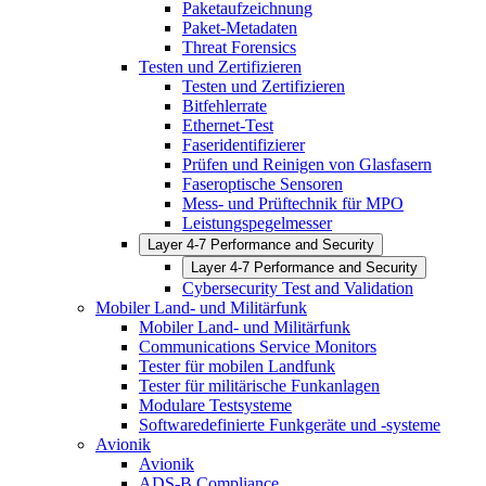
Paketaufzeichnung
Paket-Metadaten
Threat Forensics
Testen und Zertifizieren
Testen und Zertifizieren
Bitfehlerrate
Ethernet-Test
Faseridentifizierer
Prüfen und Reinigen von Glasfasern
Faseroptische Sensoren
Mess- und Prüftechnik für MPO
Leistungspegelmesser
Layer 4-7 Performance and Security
Layer 4-7 Performance and Security
Cybersecurity Test and Validation
Mobiler Land- und Militärfunk
Mobiler Land- und Militärfunk
Communications Service Monitors
Tester für mobilen Landfunk
Tester für militärische Funkanlagen
Modulare Testsysteme
Softwaredefinierte Funkgeräte und -systeme
Avionik
Avionik
ADS-B Compliance