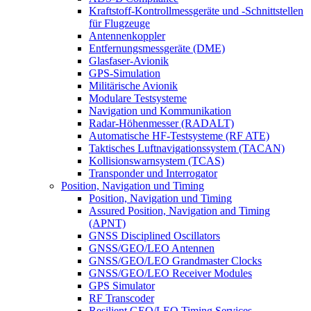
Kraftstoff-Kontrollmessgeräte und -Schnittstellen
für Flugzeuge
Antennenkoppler
Entfernungsmessgeräte (DME)
Glasfaser-Avionik
GPS-Simulation
Militärische Avionik
Modulare Testsysteme
Navigation und Kommunikation
Radar-Höhenmesser (RADALT)
Automatische HF-Testsysteme (RF ATE)
Taktisches Luftnavigationssystem (TACAN)
Kollisionswarnsystem (TCAS)
Transponder und Interrogator
Position, Navigation und Timing
Position, Navigation und Timing
Assured Position, Navigation and Timing
(APNT)
GNSS Disciplined Oscillators
GNSS/GEO/LEO Antennen
GNSS/GEO/LEO Grandmaster Clocks
GNSS/GEO/LEO Receiver Modules
GPS Simulator
RF Transcoder
Resilient GEO/LEO Timing Services