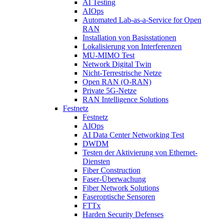
AI Testing
AIOps
Automated Lab-as-a-Service for Open
RAN
Installation von Basisstationen
Lokalisierung von Interferenzen
MU-MIMO Test
Network Digital Twin
Nicht-Terrestrische Netze
Open RAN (O-RAN)
Private 5G-Netze
RAN Intelligence Solutions
Festnetz
Festnetz
AIOps
AI Data Center Networking Test
DWDM
Testen der Aktivierung von Ethernet-
Diensten
Fiber Construction
Faser-Überwachung
Fiber Network Solutions
Faseroptische Sensoren
FTTx
Harden Security Defenses