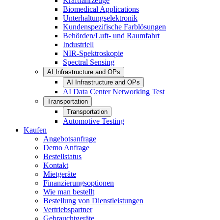
Kraftfahrzeuge
Biomedical Applications
Unterhaltungselektronik
Kundenspezifische Farblösungen
Behörden/Luft- und Raumfahrt
Industriell
NIR-Spektroskopie
Spectral Sensing
AI Infrastructure and OPs
AI Infrastructure and OPs
AI Data Center Networking Test
Transportation
Transportation
Automotive Testing
Kaufen
Angebotsanfrage
Demo Anfrage
Bestellstatus
Kontakt
Mietgeräte
Finanzierungsoptionen
Wie man bestellt
Bestellung von Dienstleistungen
Vertriebspartner
Gebrauchtgeräte