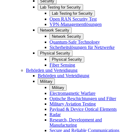
Security
Lab Testing for Security
Lab Testing for Security
Open RAN Security Test
VPN-Managementlösungen
Network Security
Network Security
Quantum-Safe Technology
Sicherheitslösungen für Netzwerke
Physical Security
Physical Security
Fiber Sensing
Behörden und Verteidigung
Behörden und Verteidigung
Military
Military
Electromagnetic Warfare
Optische Beschichtungen und Filter
Military Aviation Testing
Payload & Device Optical Elements
Radar
Research, Development and
Manufacturing
Secure and Reliable Communications