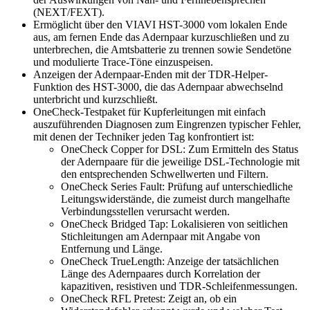
(NEXT/FEXT).
Ermöglicht über den VIAVI HST-3000 vom lokalen Ende
aus, am fernen Ende das Adernpaar kurzuschließen und zu
unterbrechen, die Amtsbatterie zu trennen sowie Sendetöne
und modulierte Trace-Töne einzuspeisen.
Anzeigen der Adernpaar-Enden mit der TDR-Helper-
Funktion des HST-3000, die das Adernpaar abwechselnd
unterbricht und kurzschließt.
OneCheck-Testpaket für Kupferleitungen mit einfach
auszuführenden Diagnosen zum Eingrenzen typischer Fehler,
mit denen der Techniker jeden Tag konfrontiert ist:
OneCheck Copper for DSL: Zum Ermitteln des Status
der Adernpaare für die jeweilige DSL-Technologie mit
den entsprechenden Schwellwerten und Filtern.
OneCheck Series Fault: Prüfung auf unterschiedliche
Leitungswiderstände, die zumeist durch mangelhafte
Verbindungsstellen verursacht werden.
OneCheck Bridged Tap: Lokalisieren von seitlichen
Stichleitungen am Adernpaar mit Angabe von
Entfernung und Länge.
OneCheck TrueLength: Anzeige der tatsächlichen
Länge des Adernpaares durch Korrelation der
kapazitiven, resistiven und TDR-Schleifenmessungen.
OneCheck RFL Pretest: Zeigt an, ob ein