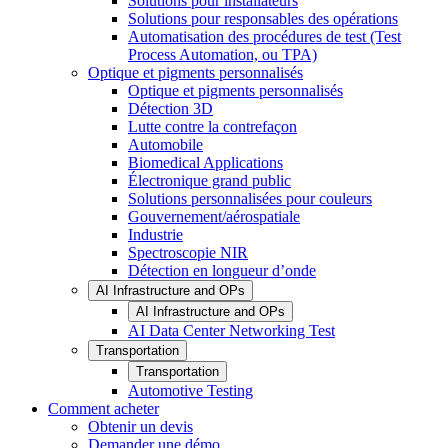
Solutions pour installateurs
Solutions pour responsables des opérations
Automatisation des procédures de test (Test
Process Automation, ou TPA)
Optique et pigments personnalisés
Optique et pigments personnalisés
Détection 3D
Lutte contre la contrefaçon
Automobile
Biomedical Applications
Électronique grand public
Solutions personnalisées pour couleurs
Gouvernement/aérospatiale
Industrie
Spectroscopie NIR
Détection en longueur d’onde
AI Infrastructure and OPs
AI Infrastructure and OPs
AI Data Center Networking Test
Transportation
Transportation
Automotive Testing
Comment acheter
Obtenir un devis
Demander une démo