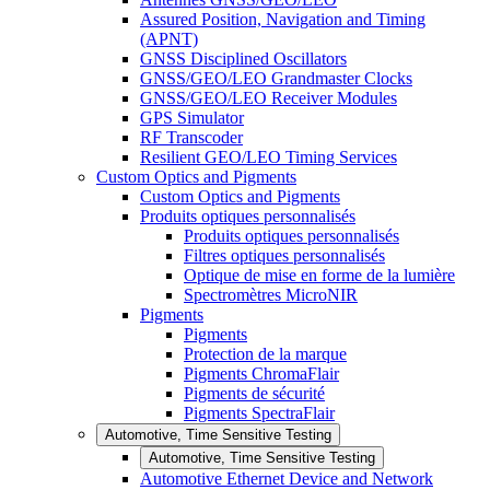
Assured Position, Navigation and Timing
(APNT)
GNSS Disciplined Oscillators
GNSS/GEO/LEO Grandmaster Clocks
GNSS/GEO/LEO Receiver Modules
GPS Simulator
RF Transcoder
Resilient GEO/LEO Timing Services
Custom Optics and Pigments
Custom Optics and Pigments
Produits optiques personnalisés
Produits optiques personnalisés
Filtres optiques personnalisés
Optique de mise en forme de la lumière
Spectromètres MicroNIR
Pigments
Pigments
Protection de la marque
Pigments ChromaFlair
Pigments de sécurité
Pigments SpectraFlair
Automotive, Time Sensitive Testing
Automotive, Time Sensitive Testing
Automotive Ethernet Device and Network