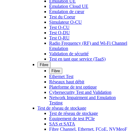
Émulation UE
Émulation Cloud UE
Émulation de cœur
Test du Coeur
Simulateur O-CU
Test O-CU
Test O-DU
Test O-RU
Radio Frequency (RF) and Wi-Fi Channel
Emulation
Validation de sécurité
Test en tant que service (TaaS)
Fibre
Fibre
Ethernet Test
Réseaux haut débit
Plateforme de test optique
Cybersecurity Test and Validation
Network Impairment and Emulation
Testing
Test de réseau de stockage
Test de réseau de stockage
Équipement de test PCIe
SAS et SATA
Fibre Channel, Ethernet, FCoE, NVMeoF