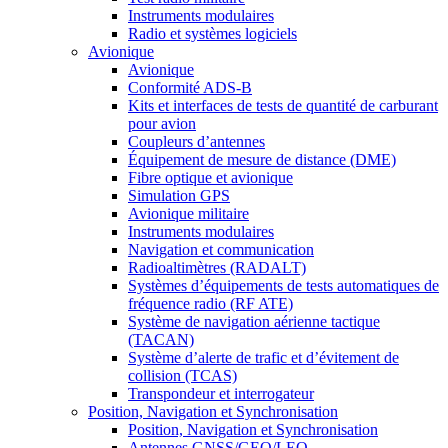
Instruments modulaires
Radio et systèmes logiciels
Avionique
Avionique
Conformité ADS-B
Kits et interfaces de tests de quantité de carburant
pour avion
Coupleurs d’antennes
Équipement de mesure de distance (DME)
Fibre optique et avionique
Simulation GPS
Avionique militaire
Instruments modulaires
Navigation et communication
Radioaltimètres (RADALT)
Systèmes d’équipements de tests automatiques de
fréquence radio (RF ATE)
Système de navigation aérienne tactique
(TACAN)
Système d’alerte de trafic et d’évitement de
collision (TCAS)
Transpondeur et interrogateur
Position, Navigation et Synchronisation
Position, Navigation et Synchronisation
Antennes GNSS/GEO/LEO