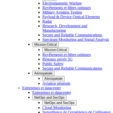
Electromagnetic Warfare
Revêtements et filtres optiques
Military Aviation Testing
Payload & Device Optical Elements
Radar
Research, Development and
Manufacturing
Secure and Reliable Communications
Spectrum Monitoring and Signal Analysis
Mission-Critical
Mission-Critical
Revêtements et filtres optiques
Réseaux privés 5G
Public Safety
Secure and Reliable Communications
Aérospatiale
Aérospatiale
Aviation générale
Entreprises et datacenter
Entreprises et datacenter
NetOps and SecOps
NetOps and SecOps
Cloud Monitoring
Surveillance de l’expérience de l’utilisateur