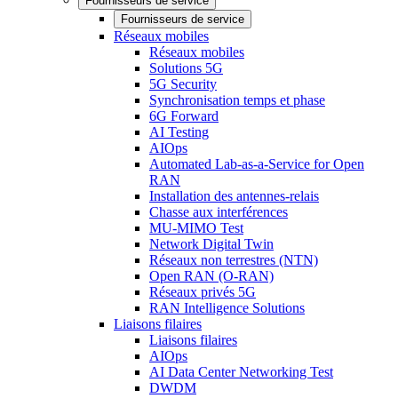
Fournisseurs de service
Fournisseurs de service
Réseaux mobiles
Réseaux mobiles
Solutions 5G
5G Security
Synchronisation temps et phase
6G Forward
AI Testing
AIOps
Automated Lab-as-a-Service for Open
RAN
Installation des antennes-relais
Chasse aux interférences
MU-MIMO Test
Network Digital Twin
Réseaux non terrestres (NTN)
Open RAN (O-RAN)
Réseaux privés 5G
RAN Intelligence Solutions
Liaisons filaires
Liaisons filaires
AIOps
AI Data Center Networking Test
DWDM