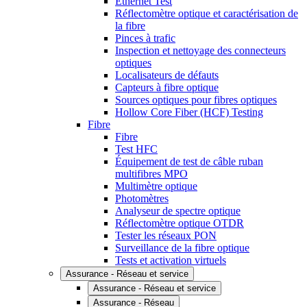
Ethernet Test
Réflectomètre optique et caractérisation de
la fibre
Pinces à trafic
Inspection et nettoyage des connecteurs
optiques
Localisateurs de défauts
Capteurs à fibre optique
Sources optiques pour fibres optiques
Hollow Core Fiber (HCF) Testing
Fibre
Fibre
Test HFC
Équipement de test de câble ruban
multifibres MPO
Multimètre optique
Photomètres
Analyseur de spectre optique
Réflectomètre optique OTDR
Tester les réseaux PON
Surveillance de la fibre optique
Tests et activation virtuels
Assurance - Réseau et service
Assurance - Réseau et service
Assurance - Réseau