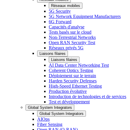
Réseaux mobiles
5G Security
5G Network Equipment Manufacturers
6G Forward
Capacités d'analyse
Tests basés sur le cloud
Non-Terrestrial Networks
Open RAN Security Test
Réseaux privés 5G
Liaisons filaires
Liaisons filaires
AI Data Center Networking Test
Coherent Optics Testing
Déploiement sur le terrain
Harden Security Defenses
High-Speed Ethernet Testing
Production évolutive
Introduction de technologies et de services
Test et développement
Global System Integrators
Global System Integrators
AIOps
Fiber Sensing
Open RAN (O-RAN)