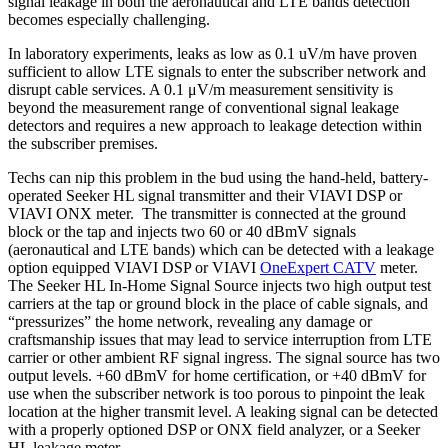
signal leakage in both the aeronautical and LTE bands detection
becomes especially challenging.
In laboratory experiments, leaks as low as 0.1 uV/m have proven
sufficient to allow LTE signals to enter the subscriber network and
disrupt cable services. A 0.1 μV/m measurement sensitivity is
beyond the measurement range of conventional signal leakage
detectors and requires a new approach to leakage detection within
the subscriber premises.
Techs can nip this problem in the bud using the hand-held, battery-
operated Seeker HL signal transmitter and their VIAVI DSP or
VIAVI ONX meter. The transmitter is connected at the ground
block or the tap and injects two 60 or 40 dBmV signals
(aeronautical and LTE bands) which can be detected with a leakage
option equipped VIAVI DSP or VIAVI
OneExpert CATV
meter.
The Seeker HL In-Home Signal Source injects two high output test
carriers at the tap or ground block in the place of cable signals, and
“pressurizes” the home network, revealing any damage or
craftsmanship issues that may lead to service interruption from LTE
carrier or other ambient RF signal ingress. The signal source has two
output levels. +60 dBmV for home certification, or +40 dBmV for
use when the subscriber network is too porous to pinpoint the leak
location at the higher transmit level. A leaking signal can be detected
with a properly optioned DSP or ONX field analyzer, or a Seeker
HL leakage meter.