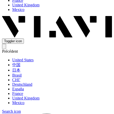
France
United Kingdom
Mexico
Toggler icon
Précédent
United States
中国
日本
Brasil
СНГ
Deutschland
España
France
United Kingdom
Mexico
Search icon