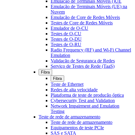
Emulação de Terminais Móveis ()UE
Emulação de Terminais Móveis (UE) na
Nuvem
Emulação de Core de Redes Móveis
Testes de Core de Redes Móveis
Emulador de O-CU
Testes de O-CU
Testes de O-DU
Testes de O-RU
Radio Frequency (RF) and Wi-Fi Channel
Emulation
Validação de Segurança de Redes
Serviço de Testes de Rede (TaaS)
Fibra
Fibra
Teste de Ethernet
Redes de alta velocidade
Plataforma de teste de produção óptica
Cybersecurity Test and Validation
Network Impairment and Emulation
Testing
Teste de rede de armazenamento
Teste de rede de armazenamento
Equipamentos de teste PCIe
SAS e SATA