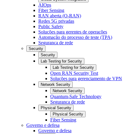
AIOps
Fiber Sensing
RAN aberta (O-RAN)
Redes 5G privadas
Public Safety
Soluções para gerentes de operações
Automação do processo de teste (TPA)
Segurança de rede
Security
Security
Lab Testing for Security
Lab Testing for Security
Open RAN Security Test
Soluções para gerenciamento de VPN
Network Security
Network Security
Quantum-Safe Technology
Segurança de rede
Physical Security
Physical Security
Fiber Sensing
Governo e defesa
Governo e defesa