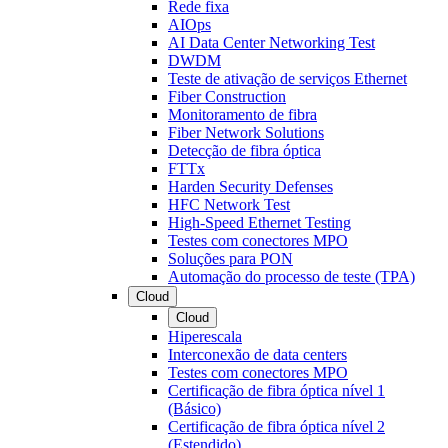
Rede fixa
AIOps
AI Data Center Networking Test
DWDM
Teste de ativação de serviços Ethernet
Fiber Construction
Monitoramento de fibra
Fiber Network Solutions
Detecção de fibra óptica
FTTx
Harden Security Defenses
HFC Network Test
High-Speed Ethernet Testing
Testes com conectores MPO
Soluções para PON
Automação do processo de teste (TPA)
Cloud
Cloud
Hiperescala
Interconexão de data centers
Testes com conectores MPO
Certificação de fibra óptica nível 1
(Básico)
Certificação de fibra óptica nível 2
(Estendido)