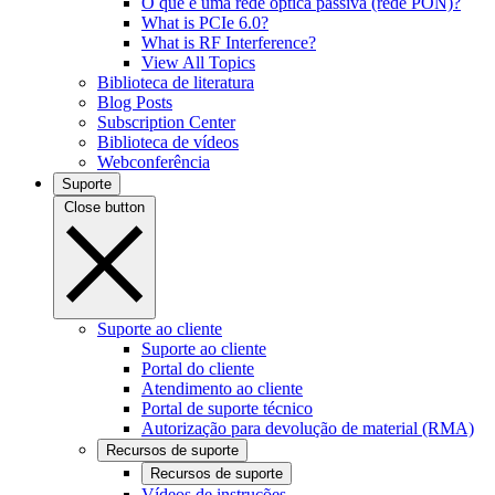
O que é uma rede óptica passiva (rede PON)?
What is PCIe 6.0?
What is RF Interference?
View All Topics
Biblioteca de literatura
Blog Posts
Subscription Center
Biblioteca de vídeos
Webconferência
Suporte
Close button
Suporte ao cliente
Suporte ao cliente
Portal do cliente
Atendimento ao cliente
Portal de suporte técnico
Autorização para devolução de material (RMA)
Recursos de suporte
Recursos de suporte
Vídeos de instruções