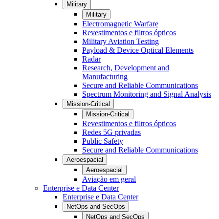
Military
Military
Electromagnetic Warfare
Revestimentos e filtros ópticos
Military Aviation Testing
Payload & Device Optical Elements
Radar
Research, Development and
Manufacturing
Secure and Reliable Communications
Spectrum Monitoring and Signal Analysis
Mission-Critical
Mission-Critical
Revestimentos e filtros ópticos
Redes 5G privadas
Public Safety
Secure and Reliable Communications
Aeroespacial
Aeroespacial
Aviação em geral
Enterprise e Data Center
Enterprise e Data Center
NetOps and SecOps
NetOps and SecOps