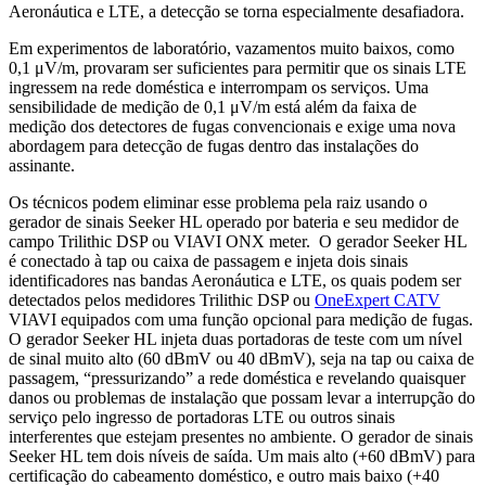
Aeronáutica e LTE, a detecção se torna especialmente desafiadora.
Em experimentos de laboratório, vazamentos muito baixos, como
0,1 μV/m, provaram ser suficientes para permitir que os sinais LTE
ingressem na rede doméstica e interrompam os serviços. Uma
sensibilidade de medição de 0,1 μV/m está além da faixa de
medição dos detectores de fugas convencionais e exige uma nova
abordagem para detecção de fugas dentro das instalações do
assinante.
Os técnicos podem eliminar esse problema pela raiz usando o
gerador de sinais Seeker HL operado por bateria e seu medidor de
campo Trilithic DSP ou VIAVI ONX meter. O gerador Seeker HL
é conectado à tap ou caixa de passagem e injeta dois sinais
identificadores nas bandas Aeronáutica e LTE, os quais podem ser
detectados pelos medidores Trilithic DSP ou
OneExpert CATV
VIAVI equipados com uma função opcional para medição de fugas.
O gerador Seeker HL injeta duas portadoras de teste com um nível
de sinal muito alto (60 dBmV ou 40 dBmV), seja na tap ou caixa de
passagem, “pressurizando” a rede doméstica e revelando quaisquer
danos ou problemas de instalação que possam levar a interrupção do
serviço pelo ingresso de portadoras LTE ou outros sinais
interferentes que estejam presentes no ambiente. O gerador de sinais
Seeker HL tem dois níveis de saída. Um mais alto (+60 dBmV) para
certificação do cabeamento doméstico, e outro mais baixo (+40