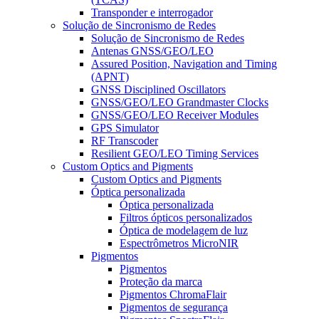
Transponder e interrogador
Solução de Sincronismo de Redes
Solução de Sincronismo de Redes
Antenas GNSS/GEO/LEO
Assured Position, Navigation and Timing
(APNT)
GNSS Disciplined Oscillators
GNSS/GEO/LEO Grandmaster Clocks
GNSS/GEO/LEO Receiver Modules
GPS Simulator
RF Transcoder
Resilient GEO/LEO Timing Services
Custom Optics and Pigments
Custom Optics and Pigments
Óptica personalizada
Óptica personalizada
Filtros ópticos personalizados
Óptica de modelagem de luz
Espectrômetros MicroNIR
Pigmentos
Pigmentos
Proteção da marca
Pigmentos ChromaFlair
Pigmentos de segurança