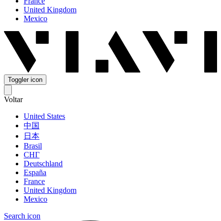
France
United Kingdom
Mexico
Toggler icon
Voltar
United States
中国
日本
Brasil
СНГ
Deutschland
España
France
United Kingdom
Mexico
Search icon