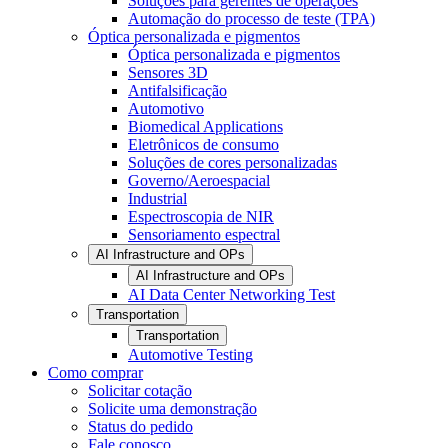
Soluções para gerentes de operações
Automação do processo de teste (TPA)
Óptica personalizada e pigmentos
Óptica personalizada e pigmentos
Sensores 3D
Antifalsificação
Automotivo
Biomedical Applications
Eletrônicos de consumo
Soluções de cores personalizadas
Governo/Aeroespacial
Industrial
Espectroscopia de NIR
Sensoriamento espectral
AI Infrastructure and OPs
AI Infrastructure and OPs
AI Data Center Networking Test
Transportation
Transportation
Automotive Testing
Como comprar
Solicitar cotação
Solicite uma demonstração
Status do pedido
Fale conosco