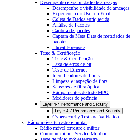
Desempenho e visibilidade de ameaças
Desempenho e visibilidade de ameaças
Experiência do Usuário Final
Coleta de Dados enriquecida
Análise de Pacotes
Captura de pacotes
Captura de Meta-Data de metadados de
pacotes
Threat Forensics
Teste & Certificação
Teste & Certificação
Taxa de erros de bit
Teste de Ethernet
Identificadores de fibras
Limpeza e inspeção de fibra
Sensores de fibra óptica
Equipamentos de teste MPO
Medidores de potência
Layer 4-7 Performance and Security
Layer 4-7 Performance and Security
Cybersecurity Test and Validation
Rádio móvel terrestre e militar
Rádio móvel terrestre e militar
Communications Service Monitors
Teste de rádio móvel terrestre