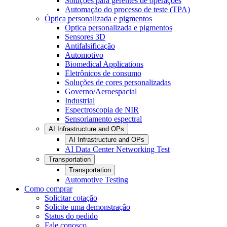
Soluções para gerentes de operações
Automação do processo de teste (TPA)
Óptica personalizada e pigmentos
Óptica personalizada e pigmentos
Sensores 3D
Antifalsificação
Automotivo
Biomedical Applications
Eletrônicos de consumo
Soluções de cores personalizadas
Governo/Aeroespacial
Industrial
Espectroscopia de NIR
Sensoriamento espectral
AI Infrastructure and OPs
AI Infrastructure and OPs
AI Data Center Networking Test
Transportation
Transportation
Automotive Testing
Como comprar
Solicitar cotação
Solicite uma demonstração
Status do pedido
Fale conosco