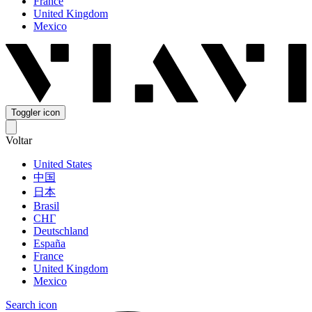
France
United Kingdom
Mexico
Toggler icon
Voltar
United States
中国
日本
Brasil
СНГ
Deutschland
España
France
United Kingdom
Mexico
Search icon