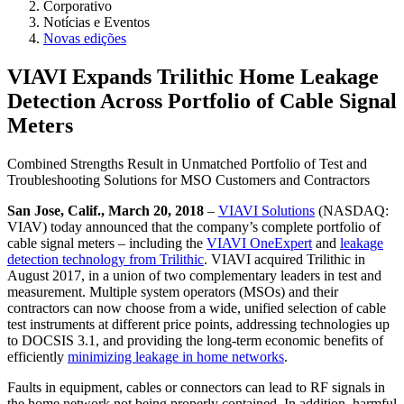
Corporativo
Notícias e Eventos
Novas edições
VIAVI Expands Trilithic Home Leakage
Detection Across Portfolio of Cable Signal
Meters
Combined Strengths Result in Unmatched Portfolio of Test and
Troubleshooting Solutions for MSO Customers and Contractors
San Jose, Calif., March 20, 2018
–
VIAVI Solutions
(NASDAQ:
VIAV) today announced that the company’s complete portfolio of
cable signal meters – including the
VIAVI OneExpert
and
leakage
detection technology from Trilithic
. VIAVI acquired Trilithic in
August 2017, in a union of two complementary leaders in test and
measurement. Multiple system operators (MSOs) and their
contractors can now choose from a wide, unified selection of cable
test instruments at different price points, addressing technologies up
to DOCSIS 3.1, and providing the long-term economic benefits of
efficiently
minimizing leakage in home networks
.
Faults in equipment, cables or connectors can lead to RF signals in
the home network not being properly contained. In addition, harmful