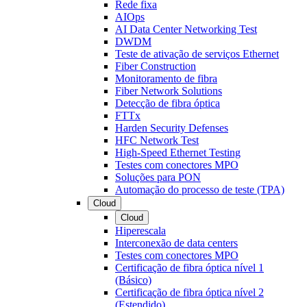
Rede fixa
AIOps
AI Data Center Networking Test
DWDM
Teste de ativação de serviços Ethernet
Fiber Construction
Monitoramento de fibra
Fiber Network Solutions
Detecção de fibra óptica
FTTx
Harden Security Defenses
HFC Network Test
High-Speed Ethernet Testing
Testes com conectores MPO
Soluções para PON
Automação do processo de teste (TPA)
Cloud
Cloud
Hiperescala
Interconexão de data centers
Testes com conectores MPO
Certificação de fibra óptica nível 1
(Básico)
Certificação de fibra óptica nível 2
(Estendido)