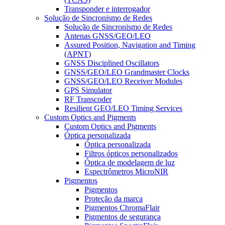
Transponder e interrogador
Solução de Sincronismo de Redes
Solução de Sincronismo de Redes
Antenas GNSS/GEO/LEO
Assured Position, Navigation and Timing
(APNT)
GNSS Disciplined Oscillators
GNSS/GEO/LEO Grandmaster Clocks
GNSS/GEO/LEO Receiver Modules
GPS Simulator
RF Transcoder
Resilient GEO/LEO Timing Services
Custom Optics and Pigments
Custom Optics and Pigments
Óptica personalizada
Óptica personalizada
Filtros ópticos personalizados
Óptica de modelagem de luz
Espectrômetros MicroNIR
Pigmentos
Pigmentos
Proteção da marca
Pigmentos ChromaFlair
Pigmentos de segurança