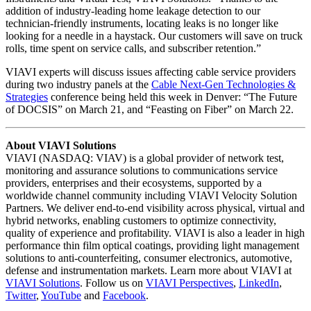
addition of industry-leading home leakage detection to our
technician-friendly instruments, locating leaks is no longer like
looking for a needle in a haystack. Our customers will save on truck
rolls, time spent on service calls, and subscriber retention.”
VIAVI experts will discuss issues affecting cable service providers
during two industry panels at the
Cable Next-Gen Technologies &
Strategies
conference being held this week in Denver: “The Future
of DOCSIS” on March 21, and “Feasting on Fiber” on March 22.
About VIAVI Solutions
VIAVI (NASDAQ: VIAV) is a global provider of network test,
monitoring and assurance solutions to communications service
providers, enterprises and their ecosystems, supported by a
worldwide channel community including VIAVI Velocity Solution
Partners. We deliver end-to-end visibility across physical, virtual and
hybrid networks, enabling customers to optimize connectivity,
quality of experience and profitability. VIAVI is also a leader in high
performance thin film optical coatings, providing light management
solutions to anti-counterfeiting, consumer electronics, automotive,
defense and instrumentation markets. Learn more about VIAVI at
VIAVI Solutions
. Follow us on
VIAVI Perspectives
,
LinkedIn
,
Twitter
,
YouTube
and
Facebook
.