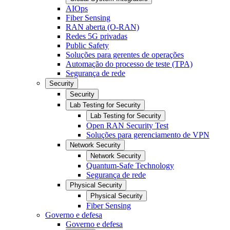
AIOps
Fiber Sensing
RAN aberta (O-RAN)
Redes 5G privadas
Public Safety
Soluções para gerentes de operações
Automação do processo de teste (TPA)
Segurança de rede
Security
Security
Lab Testing for Security
Lab Testing for Security
Open RAN Security Test
Soluções para gerenciamento de VPN
Network Security
Network Security
Quantum-Safe Technology
Segurança de rede
Physical Security
Physical Security
Fiber Sensing
Governo e defesa
Governo e defesa