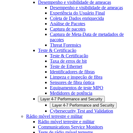
Desempenho e visibilidade de ameaças
Desempenho e visibilidade de ameaças
Experiência do Usuário Final
Coleta de Dados enriquecida
Análise de Pacotes
Captura de pacotes
Captura de Meta-Data de metadados de
pacotes
Threat Forensics
Teste & Certificação
Teste & Certificação
Taxa de erros de bit
Teste de Ethernet
Identificadores de fibras
Limpeza e inspeção de fibra
Sensores de fibra óptica
Equipamentos de teste MPO
Medidores de potência
Layer 4-7 Performance and Security
Layer 4-7 Performance and Security
Cybersecurity Test and Validation
Rádio móvel terrestre e militar
Rádio móvel terrestre e militar
Communications Service Monitors
Teste de rádio móvel terrestre