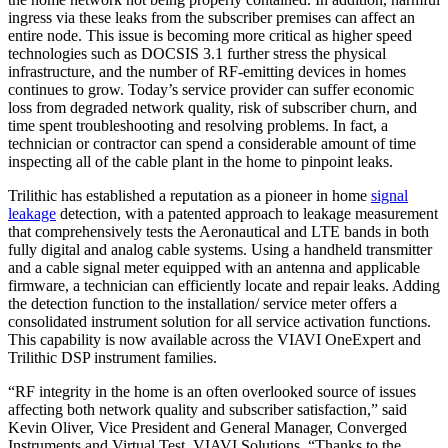
ingress via these leaks from the subscriber premises can affect an
entire node. This issue is becoming more critical as higher speed
technologies such as DOCSIS 3.1 further stress the physical
infrastructure, and the number of RF-emitting devices in homes
continues to grow. Today’s service provider can suffer economic
loss from degraded network quality, risk of subscriber churn, and
time spent troubleshooting and resolving problems. In fact, a
technician or contractor can spend a considerable amount of time
inspecting all of the cable plant in the home to pinpoint leaks.
Trilithic has established a reputation as a pioneer in home
signal
leakage
detection, with a patented approach to leakage measurement
that comprehensively tests the Aeronautical and LTE bands in both
fully digital and analog cable systems. Using a handheld transmitter
and a cable signal meter equipped with an antenna and applicable
firmware, a technician can efficiently locate and repair leaks. Adding
the detection function to the installation/ service meter offers a
consolidated instrument solution for all service activation functions.
This capability is now available across the VIAVI OneExpert and
Trilithic DSP instrument families.
“RF integrity in the home is an often overlooked source of issues
affecting both network quality and subscriber satisfaction,” said
Kevin Oliver, Vice President and General Manager, Converged
Instruments and Virtual Test, VIAVI Solutions. “Thanks to the