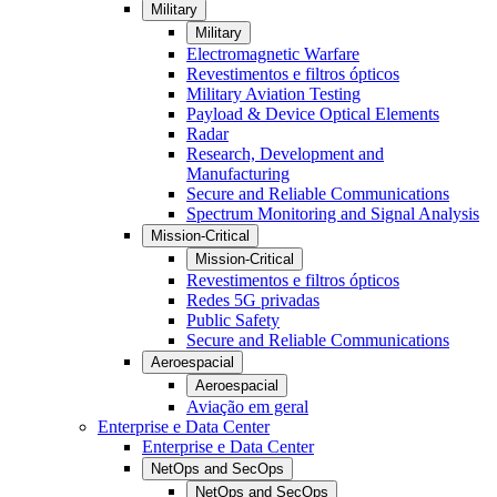
Military
Military
Electromagnetic Warfare
Revestimentos e filtros ópticos
Military Aviation Testing
Payload & Device Optical Elements
Radar
Research, Development and
Manufacturing
Secure and Reliable Communications
Spectrum Monitoring and Signal Analysis
Mission-Critical
Mission-Critical
Revestimentos e filtros ópticos
Redes 5G privadas
Public Safety
Secure and Reliable Communications
Aeroespacial
Aeroespacial
Aviação em geral
Enterprise e Data Center
Enterprise e Data Center
NetOps and SecOps
NetOps and SecOps