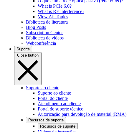
O que é uma rede óptica passiva (rede PON)?
What is PCIe 6.0?
What is RF Interference?
View All Topics
Biblioteca de literatura
Blog Posts
Subscription Center
Biblioteca de vídeos
Webconferência
Suporte
Close button
Suporte ao cliente
Suporte ao cliente
Portal do cliente
Atendimento ao cliente
Portal de suporte técnico
Autorização para devolução de material (RMA)
Recursos de suporte
Recursos de suporte
Vídeos de instruções