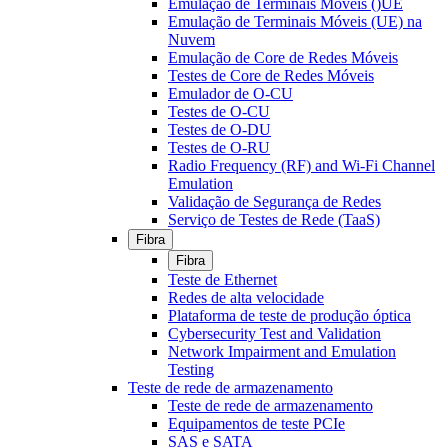
Emulação de Terminais Móveis ()UE
Emulação de Terminais Móveis (UE) na
Nuvem
Emulação de Core de Redes Móveis
Testes de Core de Redes Móveis
Emulador de O-CU
Testes de O-CU
Testes de O-DU
Testes de O-RU
Radio Frequency (RF) and Wi-Fi Channel
Emulation
Validação de Segurança de Redes
Serviço de Testes de Rede (TaaS)
Fibra
Fibra
Teste de Ethernet
Redes de alta velocidade
Plataforma de teste de produção óptica
Cybersecurity Test and Validation
Network Impairment and Emulation
Testing
Teste de rede de armazenamento
Teste de rede de armazenamento
Equipamentos de teste PCIe
SAS e SATA