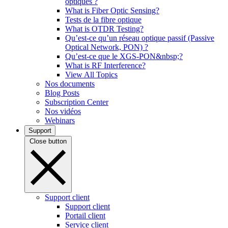
optiques ?
What is Fiber Optic Sensing?
Tests de la fibre optique
What is OTDR Testing?
Qu’est-ce qu’un réseau optique passif (Passive
Optical Network, PON) ?
Qu’est-ce que le XGS-PON&nbsp;?
What is RF Interference?
View All Topics
Nos documents
Blog Posts
Subscription Center
Nos vidéos
Webinars
Support
Close button
Support client
Support client
Portail client
Service client