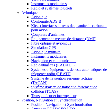
Instruments modulaires
Radio et systèmes logiciels
Avionique
Avionique
Conformité ADS-B
Kits et interfaces de tests de quantité de carburant
pour avion
Coupleurs d’antennes
Équipement de mesure de distance (DME)
Fibre optique et avionique
Simulation GPS
Avionique militaire
Instruments modulaires
Navigation et communication
Radioaltimètres (RADALT)
Systèmes d’équipements de tests automatiques de
fréquence radio (RF ATE)
Système de navigation aérienne tactique
(TACAN)
Système d’alerte de trafic et d’évitement de
collision (TCAS)
Transpondeur et interrogateur
Position, Navigation et Synchronisation
Position, Navigation et Synchronisation
Antennes GNSS/GEO/LEO