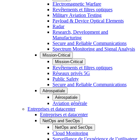
Electromagnetic Warfare
Revêtements et filtres optiques
Military Aviation Testing
Payload & Device Optical Elements
Radar
Research, Development and
Manufacturing
Secure and Reliable Communications
Spectrum Monitoring and Signal Analysis
Mission-Critical
Mission-Critical
Revêtements et filtres optiques
Réseaux privés 5G
Public Safety
Secure and Reliable Communications
Aérospatiale
Aérospatiale
Aviation générale
Entreprises et datacenter
Entreprises et datacenter
NetOps and SecOps
NetOps and SecOps
Cloud Monitoring
Surveillance de l’expérience de l’utilisateur