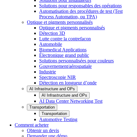
Solutions pour installateurs
Solutions pour responsables des opérations
Automatisation des procédures de test (Test
Process Automation, ou TPA)
Optique et pigments personnalisés
Optique et pigments personnalisés
Détection 3D
Lutte contre la contrefaçon
Automobile
Biomedical Applications
Électronique grand public
Solutions personnalisées pour couleurs
Gouvernement/aérospatiale
Industrie
Spectroscopie NIR
Détection en longueur d’onde
AI Infrastructure and OPs
AI Infrastructure and OPs
AI Data Center Networking Test
Transportation
Transportation
Automotive Testing
Comment acheter
Obtenir un devis
Demander une démo