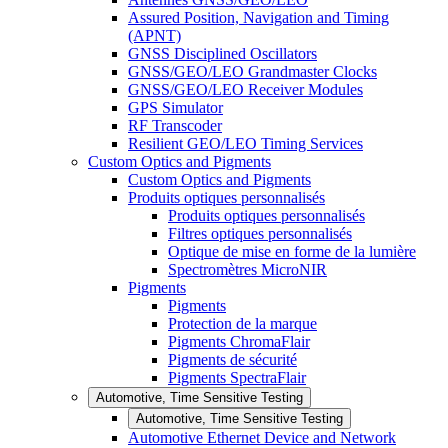
Assured Position, Navigation and Timing
(APNT)
GNSS Disciplined Oscillators
GNSS/GEO/LEO Grandmaster Clocks
GNSS/GEO/LEO Receiver Modules
GPS Simulator
RF Transcoder
Resilient GEO/LEO Timing Services
Custom Optics and Pigments
Custom Optics and Pigments
Produits optiques personnalisés
Produits optiques personnalisés
Filtres optiques personnalisés
Optique de mise en forme de la lumière
Spectromètres MicroNIR
Pigments
Pigments
Protection de la marque
Pigments ChromaFlair
Pigments de sécurité
Pigments SpectraFlair
Automotive, Time Sensitive Testing
Automotive, Time Sensitive Testing
Automotive Ethernet Device and Network