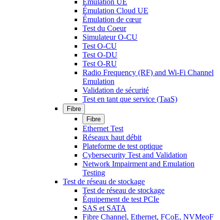
Émulation UE
Émulation Cloud UE
Émulation de cœur
Test du Coeur
Simulateur O-CU
Test O-CU
Test O-DU
Test O-RU
Radio Frequency (RF) and Wi-Fi Channel
Emulation
Validation de sécurité
Test en tant que service (TaaS)
Fibre
Fibre
Ethernet Test
Réseaux haut débit
Plateforme de test optique
Cybersecurity Test and Validation
Network Impairment and Emulation
Testing
Test de réseau de stockage
Test de réseau de stockage
Équipement de test PCIe
SAS et SATA
Fibre Channel, Ethernet, FCoE, NVMeoF