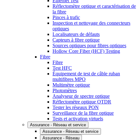
Ethernet Test
Réflectomètre optique et caractérisation de
la fibre
Pinces à trafic
Inspection et nettoyage des connecteurs
optiques
Localisateurs de défauts
Capteurs à fibre optique
Sources optiques pour fibres optiques
Hollow Core Fiber (HCF) Testing
Fibre
Fibre
Test HFC
Équipement de test de câble ruban
multifibres MPO
Multimètre optique
Photomètres
Analyseur de spectre optique
Réflectomètre optique OTDR
Tester les réseaux PON
Surveillance de la fibre optique
Tests et activation virtuels
Assurance - Réseau et service
Assurance - Réseau et service
Assurance - Réseau