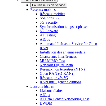
Fournisseurs de service
Fournisseurs de service
Réseaux mobiles
Réseaux mobiles
Solutions 5G
5G Security
Synchronisation temps et phase
6G Forward
AI Testing
AIOps
Automated Lab-as-a-Service for Open
RAN
Installation des antennes-relais
Chasse aux interférences
MU-MIMO Test
Network Digital Twin
Réseaux non terrestres (NTN)
Open RAN (O-RAN)
Réseaux privés 5G
RAN Intelligence Solutions
Liaisons filaires
Liaisons filaires
AIOps
AI Data Center Networking Test
DWDM