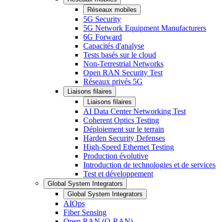
Réseaux mobiles
5G Security
5G Network Equipment Manufacturers
6G Forward
Capacités d'analyse
Tests basés sur le cloud
Non-Terrestrial Networks
Open RAN Security Test
Réseaux privés 5G
Liaisons filaires
Liaisons filaires
AI Data Center Networking Test
Coherent Optics Testing
Déploiement sur le terrain
Harden Security Defenses
High-Speed Ethernet Testing
Production évolutive
Introduction de technologies et de services
Test et développement
Global System Integrators
Global System Integrators
AIOps
Fiber Sensing
Open RAN (O-RAN)