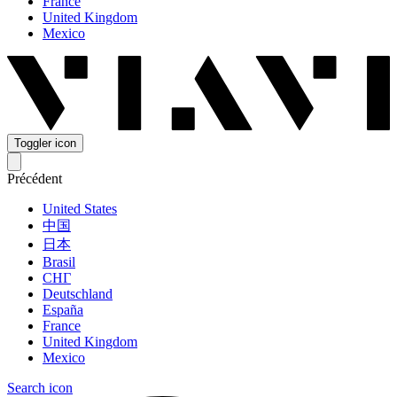
France
United Kingdom
Mexico
Toggler icon
Précédent
United States
中国
日本
Brasil
СНГ
Deutschland
España
France
United Kingdom
Mexico
Search icon