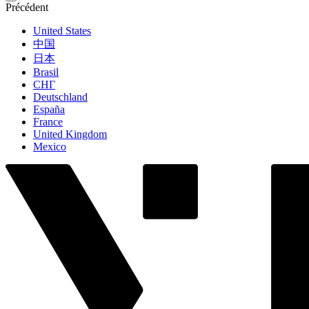
Précédent
United States
中国
日本
Brasil
СНГ
Deutschland
España
France
United Kingdom
Mexico