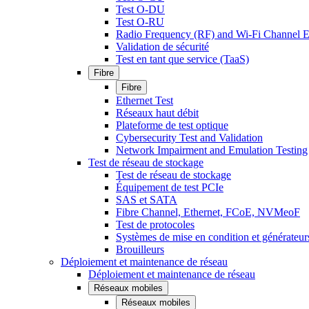
Test O-DU
Test O-RU
Radio Frequency (RF) and Wi-Fi Channel E
Validation de sécurité
Test en tant que service (TaaS)
Fibre
Fibre
Ethernet Test
Réseaux haut débit
Plateforme de test optique
Cybersecurity Test and Validation
Network Impairment and Emulation Testing
Test de réseau de stockage
Test de réseau de stockage
Équipement de test PCIe
SAS et SATA
Fibre Channel, Ethernet, FCoE, NVMeoF
Test de protocoles
Systèmes de mise en condition et générateur
Brouilleurs
Déploiement et maintenance de réseau
Déploiement et maintenance de réseau
Réseaux mobiles
Réseaux mobiles