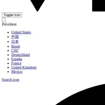
Toggler icon
Précédent
United States
中国
日本
Brasil
СНГ
Deutschland
España
France
United Kingdom
Mexico
Search icon