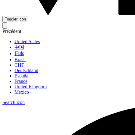
Toggler icon
Précédent
United States
中国
日本
Brasil
СНГ
Deutschland
España
France
United Kingdom
Mexico
Search icon