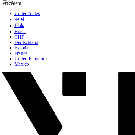
Précédent
United States
中国
日本
Brasil
СНГ
Deutschland
España
France
United Kingdom
Mexico