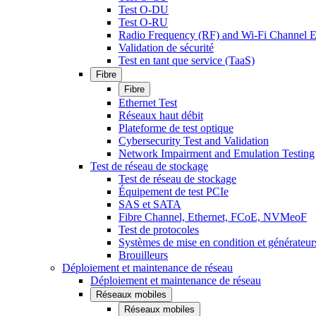
Test O-DU
Test O-RU
Radio Frequency (RF) and Wi-Fi Channel E
Validation de sécurité
Test en tant que service (TaaS)
Fibre
Fibre
Ethernet Test
Réseaux haut débit
Plateforme de test optique
Cybersecurity Test and Validation
Network Impairment and Emulation Testing
Test de réseau de stockage
Test de réseau de stockage
Équipement de test PCIe
SAS et SATA
Fibre Channel, Ethernet, FCoE, NVMeoF
Test de protocoles
Systèmes de mise en condition et générateur
Brouilleurs
Déploiement et maintenance de réseau
Déploiement et maintenance de réseau
Réseaux mobiles
Réseaux mobiles