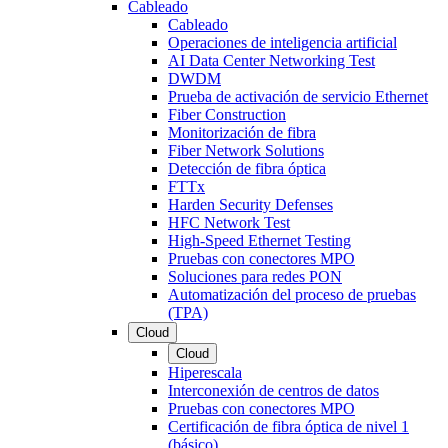
Cableado
Cableado
Operaciones de inteligencia artificial
AI Data Center Networking Test
DWDM
Prueba de activación de servicio Ethernet
Fiber Construction
Monitorización de fibra
Fiber Network Solutions
Detección de fibra óptica
FTTx
Harden Security Defenses
HFC Network Test
High-Speed Ethernet Testing
Pruebas con conectores MPO
Soluciones para redes PON
Automatización del proceso de pruebas
(TPA)
Cloud
Cloud
Hiperescala
Interconexión de centros de datos
Pruebas con conectores MPO
Certificación de fibra óptica de nivel 1
(básico)