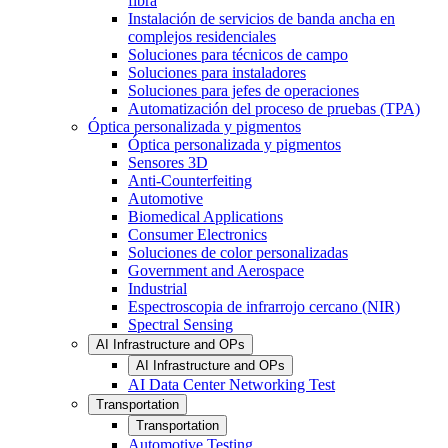
fibra
Instalación de servicios de banda ancha en
complejos residenciales
Soluciones para técnicos de campo
Soluciones para instaladores
Soluciones para jefes de operaciones
Automatización del proceso de pruebas (TPA)
Óptica personalizada y pigmentos
Óptica personalizada y pigmentos
Sensores 3D
Anti-Counterfeiting
Automotive
Biomedical Applications
Consumer Electronics
Soluciones de color personalizadas
Government and Aerospace
Industrial
Espectroscopia de infrarrojo cercano (NIR)
Spectral Sensing
AI Infrastructure and OPs
AI Infrastructure and OPs
AI Data Center Networking Test
Transportation
Transportation
Automotive Testing