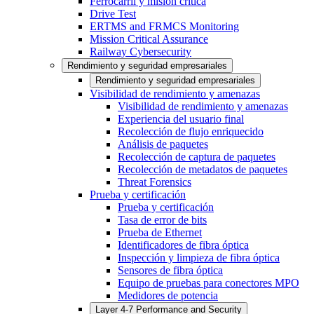
Ferrocarril y misión crítica
Drive Test
ERTMS and FRMCS Monitoring
Mission Critical Assurance
Railway Cybersecurity
Rendimiento y seguridad empresariales
Rendimiento y seguridad empresariales
Visibilidad de rendimiento y amenazas
Visibilidad de rendimiento y amenazas
Experiencia del usuario final
Recolección de flujo enriquecido
Análisis de paquetes
Recolección de captura de paquetes
Recolección de metadatos de paquetes
Threat Forensics
Prueba y certificación
Prueba y certificación
Tasa de error de bits
Prueba de Ethernet
Identificadores de fibra óptica
Inspección y limpieza de fibra óptica
Sensores de fibra óptica
Equipo de pruebas para conectores MPO
Medidores de potencia
Layer 4-7 Performance and Security