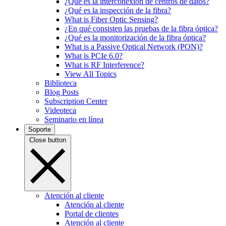
¿Qué es la interconexión de centros de datos?
¿Qué es la inspección de la fibra?
What is Fiber Optic Sensing?
¿En qué consisten las pruebas de la fibra óptica?
¿Qué es la monitorización de la fibra óptica?
What is a Passive Optical Network (PON)?
What is PCIe 6.0?
What is RF Interference?
View All Topics
Biblioteca
Blog Posts
Subscription Center
Videoteca
Seminario en línea
Soporte
Close button
Atención al cliente
Atención al cliente
Portal de clientes
Atención al cliente