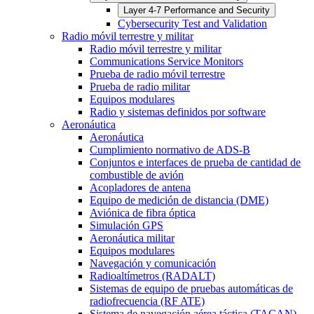
Layer 4-7 Performance and Security
Cybersecurity Test and Validation
Radio móvil terrestre y militar
Radio móvil terrestre y militar
Communications Service Monitors
Prueba de radio móvil terrestre
Prueba de radio militar
Equipos modulares
Radio y sistemas definidos por software
Aeronáutica
Aeronáutica
Cumplimiento normativo de ADS-B
Conjuntos e interfaces de prueba de cantidad de
combustible de avión
Acopladores de antena
Equipo de medición de distancia (DME)
Aviónica de fibra óptica
Simulación GPS
Aeronáutica militar
Equipos modulares
Navegación y comunicación
Radioaltímetros (RADALT)
Sistemas de equipo de pruebas automáticas de
radiofrecuencia (RF ATE)
Sistema de navegación aérea táctica (TACAN)