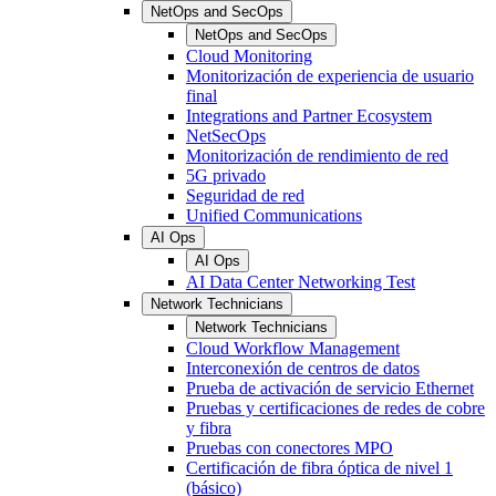
NetOps and SecOps
NetOps and SecOps
Cloud Monitoring
Monitorización de experiencia de usuario
final
Integrations and Partner Ecosystem
NetSecOps
Monitorización de rendimiento de red
5G privado
Seguridad de red
Unified Communications
AI Ops
AI Ops
AI Data Center Networking Test
Network Technicians
Network Technicians
Cloud Workflow Management
Interconexión de centros de datos
Prueba de activación de servicio Ethernet
Pruebas y certificaciones de redes de cobre
y fibra
Pruebas con conectores MPO
Certificación de fibra óptica de nivel 1
(básico)