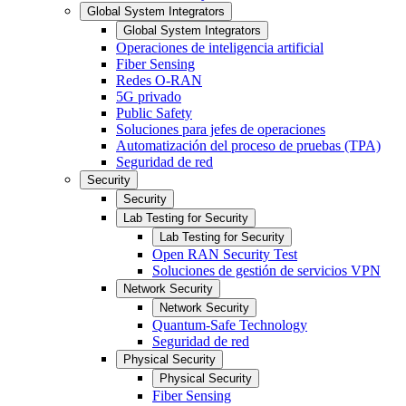
Global System Integrators
Global System Integrators
Operaciones de inteligencia artificial
Fiber Sensing
Redes O-RAN
5G privado
Public Safety
Soluciones para jefes de operaciones
Automatización del proceso de pruebas (TPA)
Seguridad de red
Security
Security
Lab Testing for Security
Lab Testing for Security
Open RAN Security Test
Soluciones de gestión de servicios VPN
Network Security
Network Security
Quantum-Safe Technology
Seguridad de red
Physical Security
Physical Security
Fiber Sensing