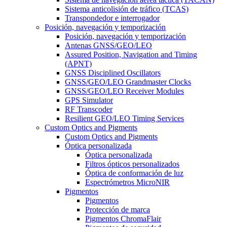
Sistema anticolisión de tráfico (TCAS)
Transpondedor e interrogador
Posición, navegación y temporización
Posición, navegación y temporización
Antenas GNSS/GEO/LEO
Assured Position, Navigation and Timing
(APNT)
GNSS Disciplined Oscillators
GNSS/GEO/LEO Grandmaster Clocks
GNSS/GEO/LEO Receiver Modules
GPS Simulator
RF Transcoder
Resilient GEO/LEO Timing Services
Custom Optics and Pigments
Custom Optics and Pigments
Óptica personalizada
Óptica personalizada
Filtros ópticos personalizados
Óptica de conformación de luz
Espectrómetros MicroNIR
Pigmentos
Pigmentos
Protección de marca
Pigmentos ChromaFlair