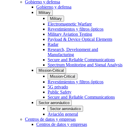
Gobierno y defensa
Gobierno y defensa
Military
Military
Electromagnetic Warfare
Revestimientos y filtros ópticos
Military Aviation Testing
Payload & Device Optical Elements
Radar
Research, Development and
Manufacturing
Secure and Reliable Communications
Spectrum Monitoring and Signal Analysis
Mission-Critical
Mission-Critical
Revestimientos y filtros ópticos
5G privado
Public Safety
Secure and Reliable Communications
Sector aeronáutico
Sector aeronáutico
Aviación general
Centros de datos y empresas
Centros de datos y empresas