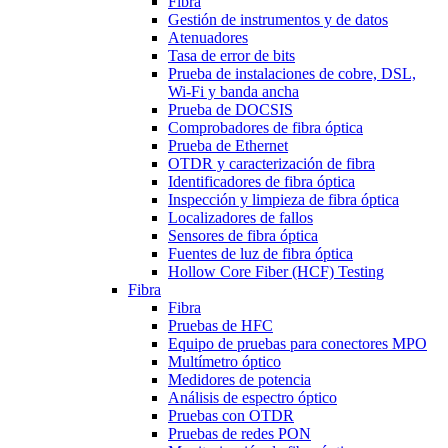
Fibra
Gestión de instrumentos y de datos
Atenuadores
Tasa de error de bits
Prueba de instalaciones de cobre, DSL,
Wi-Fi y banda ancha
Prueba de DOCSIS
Comprobadores de fibra óptica
Prueba de Ethernet
OTDR y caracterización de fibra
Identificadores de fibra óptica
Inspección y limpieza de fibra óptica
Localizadores de fallos
Sensores de fibra óptica
Fuentes de luz de fibra óptica
Hollow Core Fiber (HCF) Testing
Fibra
Fibra
Pruebas de HFC
Equipo de pruebas para conectores MPO
Multímetro óptico
Medidores de potencia
Análisis de espectro óptico
Pruebas con OTDR
Pruebas de redes PON