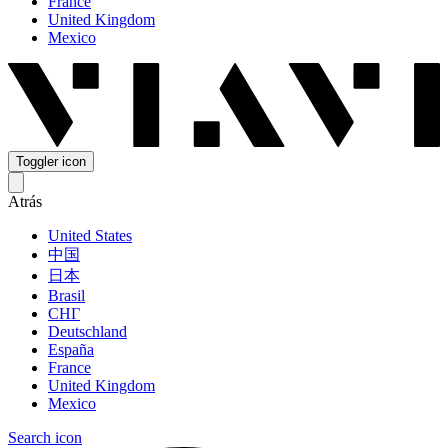
France
United Kingdom
Mexico
Toggler icon
Atrás
United States
中国
日本
Brasil
СНГ
Deutschland
España
France
United Kingdom
Mexico
Search icon