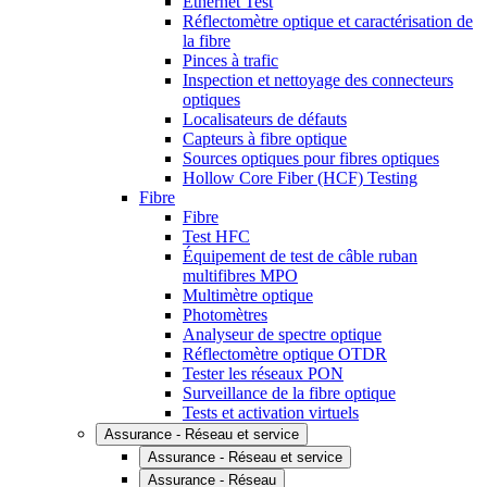
Ethernet Test
Réflectomètre optique et caractérisation de
la fibre
Pinces à trafic
Inspection et nettoyage des connecteurs
optiques
Localisateurs de défauts
Capteurs à fibre optique
Sources optiques pour fibres optiques
Hollow Core Fiber (HCF) Testing
Fibre
Fibre
Test HFC
Équipement de test de câble ruban
multifibres MPO
Multimètre optique
Photomètres
Analyseur de spectre optique
Réflectomètre optique OTDR
Tester les réseaux PON
Surveillance de la fibre optique
Tests et activation virtuels
Assurance - Réseau et service
Assurance - Réseau et service
Assurance - Réseau