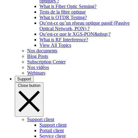
optiques ?
What is Fiber Optic Sensing?
Tests de la fibre optique
What is OTDR Testing?
Qu’est-ce qu’un réseau optique passif (Passive
Optical Network, PON) ?
Qu’est-ce que le XGS-PON&nbsp;?
What is RF Interference?
View All Topics
Nos documents
Blog Posts
Subscription Center
Nos vidéos
Webinars
Support
Close button
Support client
Support client
Portail client
Service client