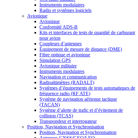
Instruments modulaires
Radio et systèmes logiciels
Avionique
Avionique
Conformité ADS-B
Kits et interfaces de tests de quantité de carburant
pour avion
Coupleurs d’antennes
Équipement de mesure de distance (DME)
Fibre optique et avionique
Simulation GPS
Avionique militaire
Instruments modulaires
Navigation et communication
Radioaltimètres (RADALT)
Systèmes d’équipements de tests automatiques de
fréquence radio (RF ATE)
Système de navigation aérienne tactique
(TACAN)
Système d’alerte de trafic et d’évitement de
collision (TCAS)
Transpondeur et interrogateur
Position, Navigation et Synchronisation
Position, Navigation et Synchronisation
Antennes GNSS/GEO/LEO