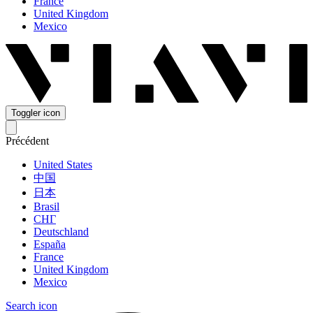
France
United Kingdom
Mexico
Toggler icon
Précédent
United States
中国
日本
Brasil
СНГ
Deutschland
España
France
United Kingdom
Mexico
Search icon