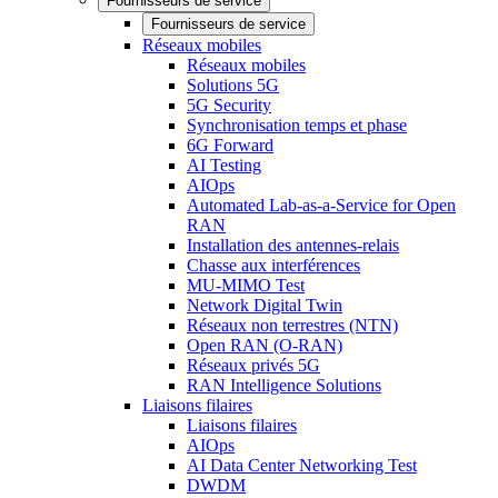
Fournisseurs de service
Fournisseurs de service
Réseaux mobiles
Réseaux mobiles
Solutions 5G
5G Security
Synchronisation temps et phase
6G Forward
AI Testing
AIOps
Automated Lab-as-a-Service for Open
RAN
Installation des antennes-relais
Chasse aux interférences
MU-MIMO Test
Network Digital Twin
Réseaux non terrestres (NTN)
Open RAN (O-RAN)
Réseaux privés 5G
RAN Intelligence Solutions
Liaisons filaires
Liaisons filaires
AIOps
AI Data Center Networking Test
DWDM