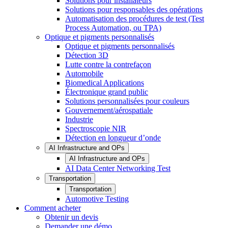
Solutions pour installateurs
Solutions pour responsables des opérations
Automatisation des procédures de test (Test
Process Automation, ou TPA)
Optique et pigments personnalisés
Optique et pigments personnalisés
Détection 3D
Lutte contre la contrefaçon
Automobile
Biomedical Applications
Électronique grand public
Solutions personnalisées pour couleurs
Gouvernement/aérospatiale
Industrie
Spectroscopie NIR
Détection en longueur d’onde
AI Infrastructure and OPs
AI Infrastructure and OPs
AI Data Center Networking Test
Transportation
Transportation
Automotive Testing
Comment acheter
Obtenir un devis
Demander une démo