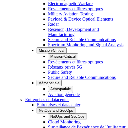
Electromagnetic Warfare
Revêtements et filtres optiques
Military Aviation Testing
Payload & Device Optical Elements
Radar
Research, Development and
Manufacturing
Secure and Reliable Communications
Spectrum Monitoring and Signal Analysis
Mission-Critical
Mission-Critical
Revêtements et filtres optiques
Réseaux privés 5G
Public Safety
Secure and Reliable Communications
Aérospatiale
Aérospatiale
Aviation générale
Entreprises et datacenter
Entreprises et datacenter
NetOps and SecOps
NetOps and SecOps
Cloud Monitoring
Surveillance de l’expérience de l’utilisateur