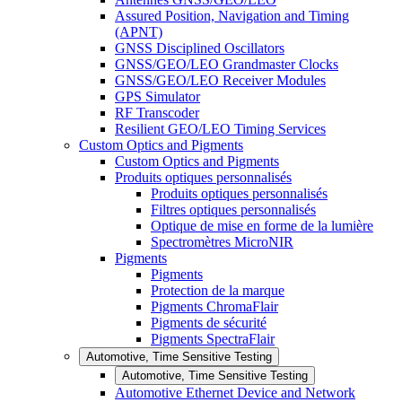
Assured Position, Navigation and Timing
(APNT)
GNSS Disciplined Oscillators
GNSS/GEO/LEO Grandmaster Clocks
GNSS/GEO/LEO Receiver Modules
GPS Simulator
RF Transcoder
Resilient GEO/LEO Timing Services
Custom Optics and Pigments
Custom Optics and Pigments
Produits optiques personnalisés
Produits optiques personnalisés
Filtres optiques personnalisés
Optique de mise en forme de la lumière
Spectromètres MicroNIR
Pigments
Pigments
Protection de la marque
Pigments ChromaFlair
Pigments de sécurité
Pigments SpectraFlair
Automotive, Time Sensitive Testing
Automotive, Time Sensitive Testing
Automotive Ethernet Device and Network