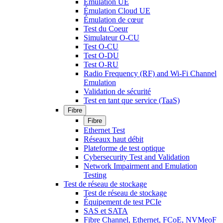
Émulation UE
Émulation Cloud UE
Émulation de cœur
Test du Coeur
Simulateur O-CU
Test O-CU
Test O-DU
Test O-RU
Radio Frequency (RF) and Wi-Fi Channel
Emulation
Validation de sécurité
Test en tant que service (TaaS)
Fibre
Fibre
Ethernet Test
Réseaux haut débit
Plateforme de test optique
Cybersecurity Test and Validation
Network Impairment and Emulation
Testing
Test de réseau de stockage
Test de réseau de stockage
Équipement de test PCIe
SAS et SATA
Fibre Channel, Ethernet, FCoE, NVMeoF