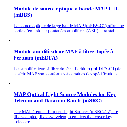
Module de source optique à bande MAP C+L
(mBBS)
La source optique de large bande MAP (mBBS-C1) offre une
sortie d’émissions spontanées amplifiées (ASE) ultra stable...
Module amplificateur MAP à fibre dopée à
l’erbium (mEDFA)
Les amplificateurs à fibre dopée à l’erbium (mEDFA-C1) de
la série MAP sont conformes à certaines des spécifications...
MAP Optical Light Source Modules for Key
Telecom and Datacom Bands (mSRC)
The MAP General Purpose Light Sources (mSRC-C2) are
fiber-coupled, fixed-wavelength emitters that cover key
Telecom/...