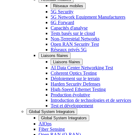
Réseaux mobiles
5G Security
5G Network Equipment Manufacturers
6G Forward
Capacités d'analyse
Tests basés sur le cloud
Non-Terrestrial Networks
Open RAN Security Test
Réseaux privés 5G
Liaisons filaires
Liaisons filaires
AI Data Center Networking Test
Coherent Optics Testing
Déploiement sur le terrain
Harden Security Defenses
High-Speed Ethernet Testing
Production évolutive
Introduction de technologies et de services
Test et développement
Global System Integrators
Global System Integrators
AIOps
Fiber Sensing
Open RAN (O-RAN)